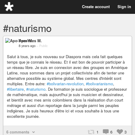
Create account
Sign in
#naturismo
Apo-Yves M.
8 years ago
–
Public
Salut à tous, je suis nouveau sur Diaspora mais cela fait quelques
temps que je connais le réseau. Et il est bon de pouvoir participer à
un réseau libre. Je suis en connexion avec des groupes en Amérique
Latine, nous sommes dans un projet collectiviste afin de tenter une
alternative possible au système global. Mes centres d'intérêt sont
multiples. Entre autre:
#bolivarian-revolution
,
#bolivarianismo
,
#libertaire
,
#naturismo
. De formation je suis sociologue et professeur
de mathématique, mais aujourd'hui je suis musicien et dessinateur,
et bientôt avec mes amis colombiens dans la réalisation d'un court
métrage et aussi d'un reportage dans la jungle parmi les peuples
indigènes. Je suis heureux d'être ici et vous souhaite à tous une
excellente journée.
6 comments
1
6
3