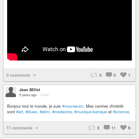
0 comments
0
0
1
Jean Millet
5 years ago
–
Public
Bonjour tout le monde, je suis
#nouveauici
. Mes centres d'intérêt
sont
#art
,
#blues
,
#ebm
,
#medecine
,
#musique-baroque
et
#science
.
11 comments
3
11
6