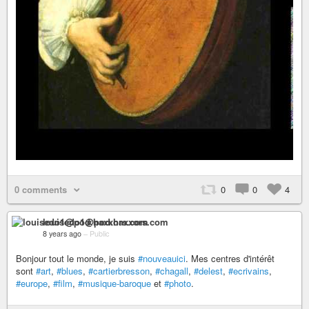
0 comments
0
0
4
louisedo1@pod.haxxors.com
8 years ago
–
Public
Bonjour tout le monde, je suis
#nouveauici
. Mes centres d'intérêt
sont
#art
,
#blues
,
#cartierbresson
,
#chagall
,
#delest
,
#ecrivains
,
#europe
,
#film
,
#musique-baroque
et
#photo
.