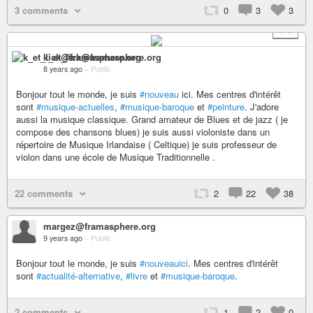
3 comments
0
3
3
+ 3
k_et_lick@framasphere.org
8 years ago
–
Public
Bonjour tout le monde, je suis
#nouveau
ici. Mes centres d'intérêt
sont
#musique-actuelles
,
#musique-baroque
et
#peinture
. J'adore
aussi la musique classique. Grand amateur de Blues et de jazz ( je
compose des chansons blues) je suis aussi violoniste dans un
répertoire de Musique Irlandaise ( Celtique) je suis professeur de
violon dans une école de Musique Traditionnelle .
22 comments
2
22
38
margez@framasphere.org
9 years ago
–
Public
Bonjour tout le monde, je suis
#nouveauici
. Mes centres d'intérêt
sont
#actualité-alternative
,
#livre
et
#musique-baroque
.
2 comments
1
2
0