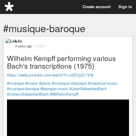
Create account
Sign in
#musique-baroque
Léo
4 years ago
–
Public
Wilhelm Kempff performing various
Bach's transcriptions (1975)
https://www.youtube.com/watch?v=xdD1pZz1Vt8
#musique
#music
#piano
#musique-classique
#classical-music
#musique-baroque
#baroque-music
#JeanSébastienBach
#JohannSebastianBach
#WilhelmKempff