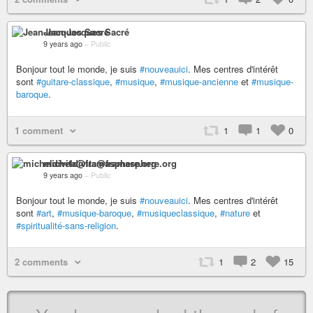
Jean-Jacques Sacré
9 years ago
–
Public
Bonjour tout le monde, je suis
#nouveauici
. Mes centres d'intérêt
sont
#guitare-classique
,
#musique
,
#musique-ancienne
et
#musique-
baroque
.
1 comment
1
1
0
micheldivita@framasphere.org
9 years ago
–
Public
Bonjour tout le monde, je suis
#nouveauici
. Mes centres d'intérêt
sont
#art
,
#musique-baroque
,
#musiqueclassique
,
#nature
et
#spiritualité-sans-religion
.
2 comments
1
2
15