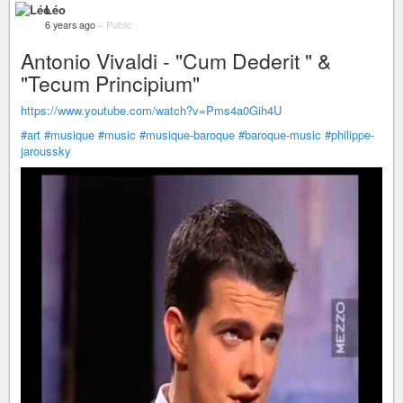
Léo
6 years ago
–
Public
Antonio Vivaldi - "Cum Dederit " &
"Tecum Principium"
https://www.youtube.com/watch?v=Pms4a0Gih4U
#art
#musique
#music
#musique-baroque
#baroque-music
#philippe-
jaroussky