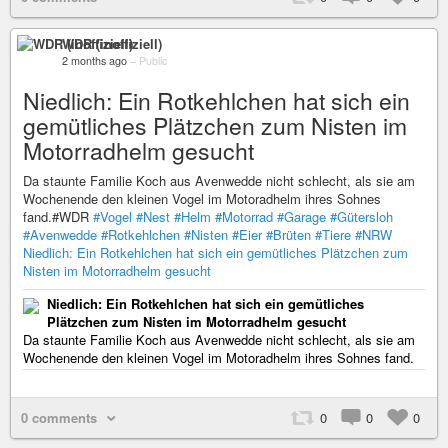
WDR (inoffiziell)
2 months ago
–
Public
Niedlich: Ein Rotkehlchen hat sich ein
gemütliches Plätzchen zum Nisten im
Motorradhelm gesucht
Da staunte Familie Koch aus Avenwedde nicht schlecht, als sie am
Wochenende den kleinen Vogel im Motoradhelm ihres Sohnes
fand.#WDR
#Vogel
#Nest
#Helm
#Motorrad
#Garage
#Gütersloh
#Avenwedde
#Rotkehlchen
#Nisten
#Eier
#Brüten
#Tiere
#NRW
Niedlich: Ein Rotkehlchen hat sich ein gemütliches Plätzchen zum
Nisten im Motorradhelm gesucht
Niedlich: Ein Rotkehlchen hat sich ein gemütliches
Plätzchen zum Nisten im Motorradhelm gesucht
Da staunte Familie Koch aus Avenwedde nicht schlecht, als sie am
Wochenende den kleinen Vogel im Motoradhelm ihres Sohnes fand.
0 comments
0
0
0