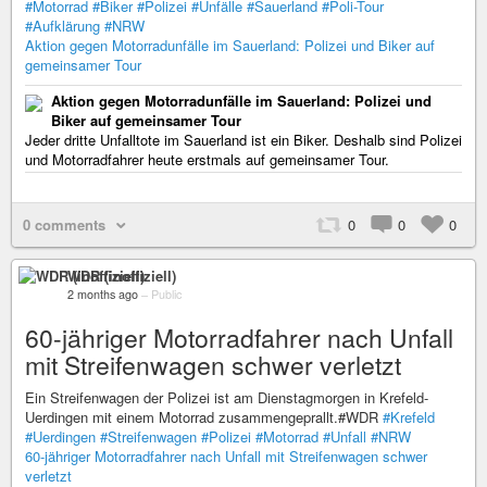
#Motorrad
#Biker
#Polizei
#Unfälle
#Sauerland
#Poli-Tour
#Aufklärung
#NRW
Aktion gegen Motorradunfälle im Sauerland: Polizei und Biker auf
gemeinsamer Tour
Aktion gegen Motorradunfälle im Sauerland: Polizei und
Biker auf gemeinsamer Tour
Jeder dritte Unfalltote im Sauerland ist ein Biker. Deshalb sind Polizei
und Motorradfahrer heute erstmals auf gemeinsamer Tour.
0 comments
0
0
0
WDR (inoffiziell)
2 months ago
–
Public
60-jähriger Motorradfahrer nach Unfall
mit Streifenwagen schwer verletzt
Ein Streifenwagen der Polizei ist am Dienstagmorgen in Krefeld-
Uerdingen mit einem Motorrad zusammengeprallt.#WDR
#Krefeld
#Uerdingen
#Streifenwagen
#Polizei
#Motorrad
#Unfall
#NRW
60-jähriger Motorradfahrer nach Unfall mit Streifenwagen schwer
verletzt