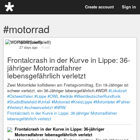
Create account
Sign in
#motorrad
WDR (inoffiziell)
27 days ago
–
Public
Frontalcrash in der Kurve in Lippe: 36-
jähriger Motorradfahrer
lebensgefährlich verletzt
Zwei Motorräder kollidieren am Freitagvormittag. Ein 19-Jähriger ist
schwer verletzt, ein 36-Jähriger lebensgefährlich.#WDR
#Lokalzeit
#Ostwestfalen
#Lippe
#OWL
#wdrde
#WestdeutscherRundfunk
#StudioBielefeld
#Unfall
#Motorrad
#KreisLippe
#Motorräder
#Fahrer
#Verletzt
#schwerverletzt
#NRW
Frontalcrash in der Kurve in Lippe: 36-jähriger Motorradfahrer
lebensgefährlich verletzt
Frontalcrash in der Kurve in Lippe: 36-jähriger
Motorradfahrer lebensgefährlich verletzt