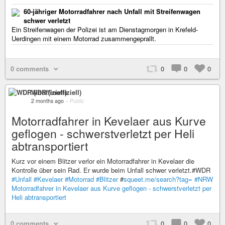
60-jähriger Motorradfahrer nach Unfall mit Streifenwagen
schwer verletzt
Ein Streifenwagen der Polizei ist am Dienstagmorgen in Krefeld-
Uerdingen mit einem Motorrad zusammengeprallt.
0 comments
0
0
0
WDR (inoffiziell)
2 months ago
–
Public
Motorradfahrer in Kevelaer aus Kurve
geflogen - schwerstverletzt per Heli
abtransportiert
Kurz vor einem Blitzer verlor ein Motorradfahrer in Kevelaer die
Kontrolle über sein Rad. Er wurde beim Unfall schwer verletzt.#WDR
#Unfall
#Kevelaer
#Motorrad
#Blitzer
#
squeet.me/search?tag=
#NRW
Motorradfahrer in Kevelaer aus Kurve geflogen - schwerstverletzt per
Heli abtransportiert
0 comments
0
0
0