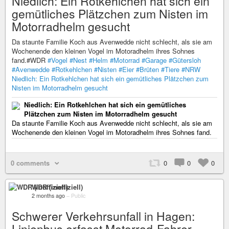
Niedlich: Ein Rotkehlchen hat sich ein
gemütliches Plätzchen zum Nisten im
Motorradhelm gesucht
Da staunte Familie Koch aus Avenwedde nicht schlecht, als sie am
Wochenende den kleinen Vogel im Motoradhelm ihres Sohnes
fand.#WDR
#Vogel
#Nest
#Helm
#Motorrad
#Garage
#Gütersloh
#Avenwedde
#Rotkehlchen
#Nisten
#Eier
#Brüten
#Tiere
#NRW
Niedlich: Ein Rotkehlchen hat sich ein gemütliches Plätzchen zum
Nisten im Motorradhelm gesucht
Niedlich: Ein Rotkehlchen hat sich ein gemütliches
Plätzchen zum Nisten im Motorradhelm gesucht
Da staunte Familie Koch aus Avenwedde nicht schlecht, als sie am
Wochenende den kleinen Vogel im Motoradhelm ihres Sohnes fand.
0 comments
0
0
0
WDR (inoffiziell)
2 months ago
–
Public
Schwerer Verkehrsunfall in Hagen:
Linienbus erfasst Motorrad-Fahrer