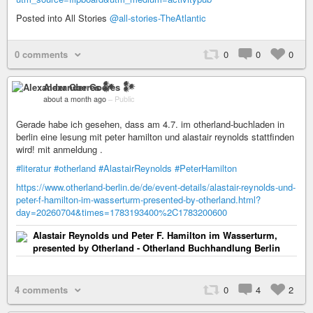
Posted into All Stories
@all-stories-TheAtlantic
0 comments
0
0
0
Alexander Goeres 𒀯
about a month ago
–
Public
Gerade habe ich gesehen, dass am 4.7. im otherland-buchladen in
berlin eine lesung mit peter hamilton und alastair reynolds stattfinden
wird! mit anmeldung .
#literatur
#otherland
#AlastairReynolds
#PeterHamilton
https://www.otherland-berlin.de/de/event-details/alastair-reynolds-und-
peter-f-hamilton-im-wasserturm-presented-by-otherland.html?
day=20260704&times=1783193400%2C1783200600
Alastair Reynolds und Peter F. Hamilton im Wasserturm,
presented by Otherland - Otherland Buchhandlung Berlin
4 comments
0
4
2