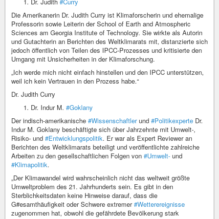
Dr. Judith
#Curry
Die Amerikanerin Dr. Judith Curry ist Klimaforscherin und ehemalige
Professorin sowie Leiterin der School of Earth and Atmospheric
Sciences am Georgia Institute of Technology. Sie wirkte als Autorin
und Gutachterin an Berichten des Weltklimarats mit, distanzierte sich
jedoch öffentlich von Teilen des IPCC-Prozesses und kritisierte den
Umgang mit Unsicherheiten in der Klimaforschung.
„Ich werde mich nicht einfach hinstellen und den IPCC unterstützen,
weil ich kein Vertrauen in den Prozess habe.“
Dr. Judith Curry
Dr. Indur M.
#Goklany
Der indisch-amerikanische
#Wissenschaftler
und
#Politikexperte
Dr.
Indur M. Goklany beschäftigte sich über Jahrzehnte mit Umwelt-,
Risiko- und
#Entwicklungspolitik
. Er war als Expert Reviewer an
Berichten des Weltklimarats beteiligt und veröffentlichte zahlreiche
Arbeiten zu den gesellschaftlichen Folgen von
#Umwelt-
und
#Klimapolitik
.
„Der Klimawandel wird wahrscheinlich nicht das weltweit größte
Umweltproblem des 21. Jahrhunderts sein. Es gibt in den
Sterblichkeitsdaten keine Hinweise darauf, dass die
G#esamthäufigkeit oder Schwere extremer
#Wetterereignisse
zugenommen hat, obwohl die gefährdete Bevölkerung stark