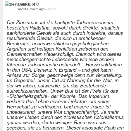
BeatclubFC
about a month ago
–
Public
Der Zionismus ist die häufigste Todesursache im
besetzten Palästina, sowohl durch direkte, staatlich
sanktionierte Gewalt als auch durch indirekte, daraus
resultierende Gewalt, die sich in erstickender
Bürokratie, unausweichlichen psychologischen
Angriffen und heftigen Konflikten zwischen den
Gemeinschaften niederschlägt. Dennoch wird dieses
menschengemachte Lebensende wie jede andere
führende Todesursache behandelt – Herzkrankheiten
in den USA, Demenz in England – und gibt kaum
Anlass zur Sorge, geschweige denn zur Verurteilung.
Im Gegenteil, unser Tod ist Nahrung für die Welt, in
der wir leben, notwendig, um das Bestehende
aufrechtzuerhalten. Unser Blut ist der Preis für das
»Sicherheitsgefühl« der Kolonie. Das Imperium
verkürzt das Leben unserer Liebsten, um seine
Herrschaft zu verlängern. Und unsere Trauer ist
unbedeutend, unsere Wut ungerechtfertigt. Je mehr
unserer Lieben durch den zionistischen Kolonialismus
getötet werden, desto weniger Raum wird uns
gegeben, sie zu betrauern. Dieser kolossale Raub am