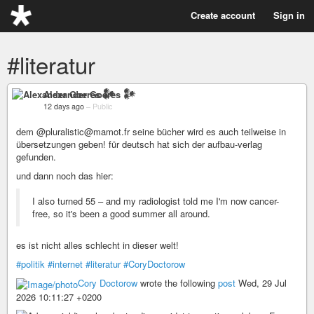
Create account
Sign in
#literatur
Alexander Goeres 𒀯
12 days ago
–
Public
dem @pluralistic@mamot.fr seine bücher wird es auch teilweise in
übersetzungen geben! für deutsch hat sich der aufbau-verlag
gefunden.
und dann noch das hier:
I also turned 55 – and my radiologist told me I'm now cancer-
free, so it's been a good summer all around.
es ist nicht alles schlecht in dieser welt!
#politik
#internet
#literatur
#CoryDoctorow
Cory Doctorow
wrote the following
post
Wed, 29 Jul
2026 10:11:27 +0200