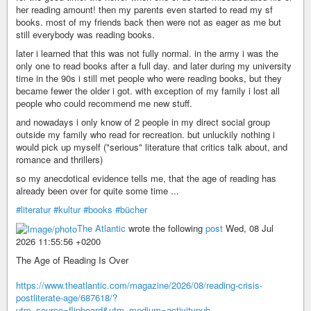
her reading amount! then my parents even started to read my sf
books. most of my friends back then were not as eager as me but
still everybody was reading books.
later i learned that this was not fully normal. in the army i was the
only one to read books after a full day. and later during my university
time in the 90s i still met people who were reading books, but they
became fewer the older i got. with exception of my family i lost all
people who could recommend me new stuff.
and nowadays i only know of 2 people in my direct social group
outside my family who read for recreation. but unluckily nothing i
would pick up myself ("serious" literature that critics talk about, and
romance and thrillers)
so my anecdotical evidence tells me, that the age of reading has
already been over for quite some time ...
#literatur
#kultur
#books
#bücher
The Atlantic
wrote the following
post
Wed, 08 Jul
2026 11:55:56 +0200
The Age of Reading Is Over
https://www.theatlantic.com/magazine/2026/08/reading-crisis-
postliterate-age/687618/?
utm_source=flipboard&utm_medium=activitypub