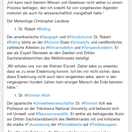
„Ich kann nach bestem Wissen und Gewissen nicht weiter zu einem
Prozess beitragen, den ich sowohl für von vorgefassten Agenden
motiviert als auch für wissenschaftlich mangelhaft halte.“
Der Meterologe Christopher Landsea
Dr. Robert
#Balling
Der amerikanische
#Geograph
und
#Klimaforscher
Dr. Robert
#Balling
lehrte an der
#Arizona
State
#University
und veröffentlichte
zahlreiche Arbeiten zu
#Klimamodellen
und
#Temperaturdaten
. Er
war als Expert Reviewer an den Zweiten und Dritten
Sachstandsberichten des Weltklimarats beteiligt.
„Wir erholen uns von der Kleinen Eiszeit. Daher wäre zu erwarten,
dass es zu einer Erwärmung kommt. Ich bin mir nicht sicher, dass
diese Erwärmung nicht auch dann eingetreten wäre, wenn in den
vergangenen hundert Jahren kein einziger Mensch die Erde betreten
hätte.“
Dr.
#Kiminori
#Itoh
Der japanische
#Umweltwissenschaftler
Dr.
#Kiminori
Itoh war
Professor an der Yokohama National University und befasste sich
mit Umwelt- und
#Ressourcenpolitik
. Er wirkte als beitragender Autor
am Dritten Sachstandsbericht des Weltklimarats mit und kritisierte
die starke
#Fokussierung
der
#Klimadebatte
auf
#Treibhausgase
.