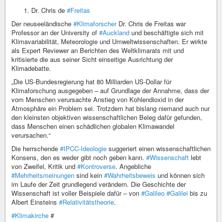
Dr. Chris de
#Freitas
Der neuseeländische
#Klimaforscher
Dr. Chris de Freitas war
Professor an der University of
#Auckland
und beschäftigte sich mit
Klimavariabilität, Meteorologie und Umweltwissenschaften. Er wirkte
als Expert Reviewer an Berichten des Weltklimarats mit und
kritisierte die aus seiner Sicht einseitige Ausrichtung der
Klimadebatte.
„Die US-Bundesregierung hat 80 Milliarden US-Dollar für
Klimaforschung ausgegeben – auf Grundlage der Annahme, dass der
vom Menschen verursachte Anstieg von Kohlendioxid in der
Atmosphäre ein Problem sei. Trotzdem hat bislang niemand auch nur
den kleinsten objektiven wissenschaftlichen Beleg dafür gefunden,
dass Menschen einen schädlichen globalen Klimawandel
verursachen.“
Die herrschende
#IPCC-Ideologie
suggeriert einen wissenschaftlichen
Konsens, den es weder gibt noch geben kann.
#Wissenschaft
lebt
von Zweifel, Kritik und
#Kontroverse
. Angebliche
#Mehrheitsmeinungen
sind kein
#Wahrheitsbeweis
und können sich
im Laufe der Zeit grundlegend verändern. Die Geschichte der
Wissenschaft ist voller Beispiele dafür – von
#Galileo
#Galilei
bis zu
Albert Einsteins
#Relativitätstheorie
.
#Klimakirche
#