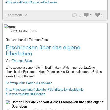
#Ebooks
#PublicDomain
#Fediverse
1 comment
0
1
2
taz
3 months ago
–
Public
Roman über die Zeit von Aids
Erschrocken über das eigene
Überleben
Von
Thomas Sparr
Eine ausgelassene Feier in Berlin, dann Aids – nur der Erzähler
überlebt die Epidemie: Hans Pleschinskis Schicksalsroman „Bildnis
eines Unsichtbaren“.
Schwerpunkt: Reden wir darüber
#taz
#tageszeitung
#Literatur
#Schriftsteller
#Epidemie
#Homosexualität
#München
Roman über die Zeit von Aids: Erschrocken über das eigene
Überleben