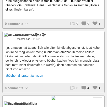
Eine ausgelassene Feier in Berlin, dann Aids – nur der Erzähler
überlebt die Epidemie: Hans Pleschinskis Schicksalsroman „Bildnis
eines Unsichtbaren“.
0 comments
0
0
1
Alexander Goeres 𒀯
3 months ago
–
Public
tja, amazon hat tatsächlich alle alten kindle abgeschaltet. jetzt habe
ich keine möglichkeit mehr, bücher von amazon in meine calibre
bibliothek zu laden. damit fällt amazon als buchladen weg. denn,
sollte ich je wieder physische bücher kaufen (was ich mangels platz
bestimmt nicht dauerhaft tun werde), dann kommen die natürlich
nicht von amazon ...
#bücher
#literatur
#amazon
4 comments
0
4
4
+ 2
Reverend Elvis