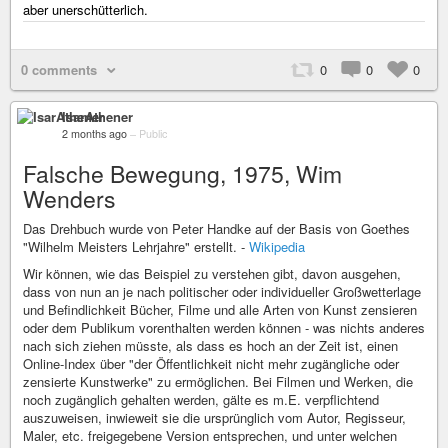
aber unerschütterlich.
0 comments
0
0
0
IsarAthener
2 months ago
–
Public
Falsche Bewegung, 1975, Wim
Wenders
Das Drehbuch wurde von Peter Handke auf der Basis von Goethes
"Wilhelm Meisters Lehrjahre" erstellt. -
Wikipedia
Wir können, wie das Beispiel zu verstehen gibt, davon ausgehen,
dass von nun an je nach politischer oder individueller Großwetterlage
und Befindlichkeit Bücher, Filme und alle Arten von Kunst zensieren
oder dem Publikum vorenthalten werden können - was nichts anderes
nach sich ziehen müsste, als dass es hoch an der Zeit ist, einen
Online-Index über "der Öffentlichkeit nicht mehr zugängliche oder
zensierte Kunstwerke" zu ermöglichen. Bei Filmen und Werken, die
noch zugänglich gehalten werden, gälte es m.E. verpflichtend
auszuweisen, inwieweit sie die ursprünglich vom Autor, Regisseur,
Maler, etc. freigegebene Version entsprechen, und unter welchen