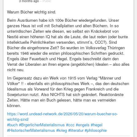
3 months ago
–
Public
Warum Bücher wichtig sind.
Beim Ausräumen habe ich 100e Bücher wiedergefunden. Unser
ganzes Haus ist voll mit Schallplatten und alten Büchern. In so
unterirdischen Zeiten wie diesen, wo selbst ein Knäckebrot von
Nestlé einen höheren IQ hat als die Leute, die laut reden (oder bunte
intellektuelle Peinlichkeiten versenden, stimmt’s, CCC?). Sind
Bücher die eingefrorene Zeit? So wurden im Volksverlag Thüringen
bereits 1946 wieder die ersten philosophischen Schriften gedruckt.
Engels über Feuerbach und Hegel. Engels beschreibt darin den
Verrat der Liberalen an ihren eigene (angeblichen) Idealen – also alles
nicht neu.
Im Gegensatz dazu ein Werk von 1915 vom Verlag "Männer und
Völker" !! - ebenfalls ein philosophisches Werk –, das den deutschen
Idealismus als Vorwand für den Krieg gegen Frankreich und die
Sowjetunion nutzt. Also NICHTS hat sich geändert. Reaktionärste
Zeiten. Hätte man ein Buch gelesen, hätte man es vermeiden
können.
https://word.undead-network.de/2026/05/20/warum-buecher-so-
wichtig-sind/
#buch
#BrgerlicherMaterialismus
#ccc
#engels
#hegel
#HistorischerMaterialismus
#krieg
#literatur
#philosophie