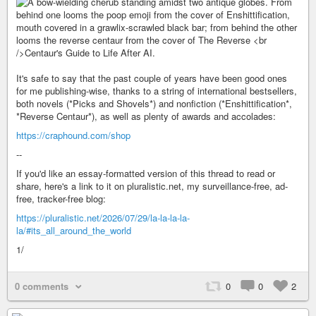
It's safe to say that the past couple of years have been good ones
for me publishing-wise, thanks to a string of international bestsellers,
both novels (*Picks and Shovels*) and nonfiction (*Enshittification*,
*Reverse Centaur*), as well as plenty of awards and accolades:
https://craphound.com/shop
--
If you'd like an essay-formatted version of this thread to read or
share, here's a link to it on pluralistic.net, my surveillance-free, ad-
free, tracker-free blog:
https://pluralistic.net/2026/07/29/la-la-la-la-
la/#its_all_around_the_world
1/
0 comments
0
0
2