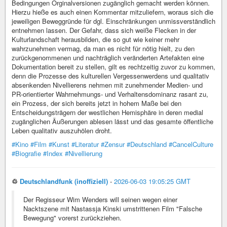
Bedingungen Orginalversionen zugänglich gemacht werden können.
Hierzu hieße es auch einen Kommentar mitzuliefern, woraus sich die
jeweiligen Beweggründe für dgl. Einschränkungen unmissverständlich
entnehmen lassen. Der Gefahr, dass sich weiße Flecken in der
Kulturlandschaft herausbilden, die so gut wie keiner mehr
wahrzunehmen vermag, da man es nicht für nötig hielt, zu den
zurückgenommenen und nachträglich veränderten Artefakten eine
Dokumentation bereit zu stellen, gilt es rechtzeitig zuvor zu kommen,
denn die Prozesse des kulturellen Vergessenwerdens und qualitativ
absenkenden Nivellierens nehmen mit zunehmender Medien- und
PR-orientierter Wahrnehmungs- und Verhaltensdominanz rasant zu,
ein Prozess, der sich bereits jetzt in hohem Maße bei den
Entscheidungsträgern der westlichen Hemisphäre in deren medial
zugänglichen Äußerungen ablesen lässt und das gesamte öffentliche
Leben qualitativ auszuhölen droht.
#Kino
#Film
#Kunst
#Literatur
#Zensur
#Deutschland
#CancelCulture
#Biografie
#Index
#Nivellierung
♲
Deutschlandfunk (inoffiziell)
-
2026-06-03 19:05:25 GMT
Der Regisseur Wim Wenders will seinen wegen einer
Nacktszene mit Nastassja Kinski umstrittenen Film "Falsche
Bewegung" vorerst zurückziehen.