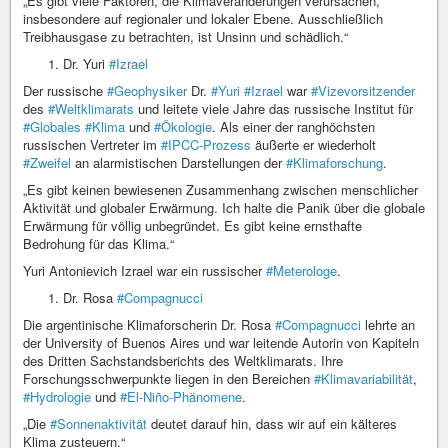
„Es gibt viele Faktoren, die Klimaveränderungen verursachen,
insbesondere auf regionaler und lokaler Ebene. Ausschließlich
Treibhausgase zu betrachten, ist Unsinn und schädlich.“
Dr. Yuri
#Izrael
Der russische
#Geophysiker
Dr.
#Yuri
#Izrael
war
#Vizevorsitzender
des
#Weltklimarats
und leitete viele Jahre das russische Institut für
#Globales
#Klima
und
#Ökologie
. Als einer der ranghöchsten
russischen Vertreter im
#IPCC-Prozess
äußerte er wiederholt
#Zweifel
an alarmistischen Darstellungen der
#Klimaforschung
.
„Es gibt keinen bewiesenen Zusammenhang zwischen menschlicher
Aktivität und globaler Erwärmung. Ich halte die Panik über die globale
Erwärmung für völlig unbegründet. Es gibt keine ernsthafte
Bedrohung für das Klima.“
Yuri Antonievich Izrael war ein russischer
#Meterologe
.
Dr. Rosa
#Compagnucci
Die argentinische Klimaforscherin Dr. Rosa
#Compagnucci
lehrte an
der University of Buenos Aires und war leitende Autorin von Kapiteln
des Dritten Sachstandsberichts des Weltklimarats. Ihre
Forschungsschwerpunkte liegen in den Bereichen
#Klimavariabilität
,
#Hydrologie
und
#El-Niño-Phänomene
.
„Die
#Sonnenaktivität
deutet darauf hin, dass wir auf ein kälteres
Klima zusteuern.“