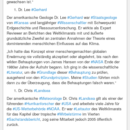
gewachsen ist.“
Dr. Lee
#Gerhard
Der amerikanische Geologe Dr. Lee
#Gerhard
war
#Staatsgeologe
von
#Kansas
und langjähriger
#Wissenschaftler
mit Schwerpunkt
Erdgeschichte und Ressourcenforschung. Er wirkte als Expert
Reviewer an Berichten des Weltklimarats mit und äußerte
grundsätzliche Zweifel an zentralen Annahmen der Theorie eines
dominierenden menschlichen Einflusses auf das Klima.
„Ich hatte das Konzept einer menschengemachten globalen
Erwärmung nie vollständig akzeptiert oder abgelehnt, bis nach den
wilden Behauptungen von James Hansen von der
#NASA
Ende der
1980er Jahre der Aufruhr begann. Ich ging in die wissenschaftliche
#Literatur
, um die
#Grundlage
dieser
#Behauptung
zu prüfen,
ausgehend von den
#Grundprinzipien
. Meine
#Studien
führten mich
dann zu der Überzeugung, dass die Behauptungen falsch waren.“
Dr. Chris
#Landsea
Der amerikanische
#Meteorologe
Dr. Chris
#Landsea
gilt als einer der
führenden
#Hurrikanforscher
der
#USA
und arbeitete viele Jahre für
die
#US-Wetterbehörde
#NOAA
. Er war
#Leitautor
des Weltklimarats
für das Kapitel über tropische
#Wirbelstürme
im Vierten
#Sachstandsbericht
, zog seine Mitarbeit jedoch 2005 öffentlich
zurück.