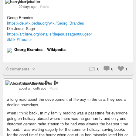
harry haller
29 days ago
–
Public
Georg Brandes
https://de.wikipedia.org/wiki/Georg_Brandes
Die Jesus Sage
https://archive.org/details/diejesussage0000geor
#ktik
#literatur
Georg Brandes – Wikipedia
0 comments
0
0
1
Alexander Goeres 𒀯
about a month ago
–
Public
a long read about the development of literacy in the usa. they see a
decline nowadays,
when i think back, in my family reading was a passtime for everyone.
going on holiday abroad where there was no german tv and only one
distorted german radio station to be had was always the bestest time
to read. i was waiting eagerly for the summer holiday, saving books
for the good time! the horror when one of us had miscalculated his or