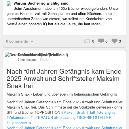
Warum Bücher so wichtig sind.
Beim Ausräumen habe ich 100e Bücher wiedergefunden. Unser
ganzes Haus ist voll mit Schallplatten und alten Büchern. In so
unterirdischen Zeiten wie diesen, wo selbst ein Knäckebrot von
Nestlé einen höheren IQ hat als die Leute, die laut reden...
0 comments
0
0
3
Deutschlandfunk (inoffiziell)
3 months ago
–
Public
Nach fünf Jahren Gefängnis kam Ende
2025 Anwalt und Schriftsteller Maksim
Snak frei
Maksim Snak - Leben und überleben im belarussischen Gefängnis
Nach fünf Jahren Gefängnis kam Ende 2025 Anwalt und Schriftsteller
Maksim Snak frei. Das Schlimmste sei die Strafzelle gewesen - ohne
Stift und Bücher.#OPPOSITION
#MaksimSnak
#Haft
#Gefängnis
#Zekamerone
#LITERATUR
#Freilassung
#SCHRIFTSTELLER
#Lukaschenko
Nach fünf Jahren Gefängnis kam Ende 2025 Anwalt und Schriftsteller