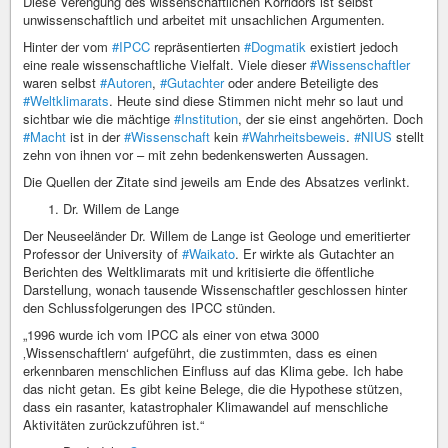
Diese Verengung des wissenschaftlichen Korridors ist selbst
unwissenschaftlich und arbeitet mit unsachlichen Argumenten.
Hinter der vom
#IPCC
repräsentierten
#Dogmatik
existiert jedoch
eine reale wissenschaftliche Vielfalt. Viele dieser
#Wissenschaftler
waren selbst
#Autoren
,
#Gutachter
oder andere Beteiligte des
#Weltklimarats
. Heute sind diese Stimmen nicht mehr so laut und
sichtbar wie die mächtige
#Institution
, der sie einst angehörten. Doch
#Macht
ist in der
#Wissenschaft
kein
#Wahrheitsbeweis
.
#NIUS
stellt
zehn von ihnen vor – mit zehn bedenkenswerten Aussagen.
Die Quellen der Zitate sind jeweils am Ende des Absatzes verlinkt.
Dr. Willem de Lange
Der Neuseeländer Dr. Willem de Lange ist Geologe und emeritierter
Professor der University of
#Waikato
. Er wirkte als Gutachter an
Berichten des Weltklimarats mit und kritisierte die öffentliche
Darstellung, wonach tausende Wissenschaftler geschlossen hinter
den Schlussfolgerungen des IPCC stünden.
„1996 wurde ich vom IPCC als einer von etwa 3000
‚Wissenschaftlern‘ aufgeführt, die zustimmten, dass es einen
erkennbaren menschlichen Einfluss auf das Klima gebe. Ich habe
das nicht getan. Es gibt keine Belege, die die Hypothese stützen,
dass ein rasanter, katastrophaler Klimawandel auf menschliche
Aktivitäten zurückzuführen ist.“