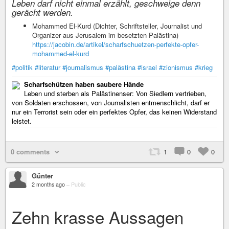
Leben darf nicht einmal erzählt, geschweige denn
gerächt werden.
Mohammed El-Kurd (Dichter, Schriftsteller, Journalist und
Organizer aus Jerusalem im besetzten Palästina)
https://jacobin.de/artikel/scharfschuetzen-perfekte-opfer-
mohammed-el-kurd
#politik
#literatur
#journalismus
#palästina
#israel
#zionismus
#krieg
Scharfschützen haben saubere Hände
Leben und sterben als Palästinenser: Von Siedlern vertrieben,
von Soldaten erschossen, von Journalisten entmenschlicht, darf er
nur ein Terrorist sein oder ein perfektes Opfer, das keinen Widerstand
leistet.
0 comments
1
0
0
Günter
2 months ago
–
Public
Zehn krasse Aussagen