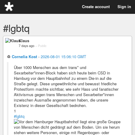
Create account
Sign in
#lgbtq
Klaus
7 days ago
–
Public
♲
Cornelia Kost
-
2026-08-01 15:06:10 GMT
Über 1000 Menschen aus dem trans* und
Sexarbeiter*innen‑Block haben sich heute beim CSD in
Hamburg vor dem Hauptbahnhof zu einem Die‑in auf die
Straße gelegt. Diese ungewöhnliche und bewusst friedliche
Protestform machte sichtbar, wie sehr Hass und fanatischer
Aktivismus gegen trans Menschen und Sexarbeiter*innen
inzwischen Ausmaße angenommen haben, die unsere
Existenz in dieser Gesellschaft bedrohen.
1
#lgbtq