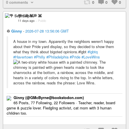
0 comments
0
0
0
🌴 Seph 💭 👾
11 days ago
–
Public
♲
Ginny
-
2026-07-28 13:56:06 GMT
A house in my town. Apparently the neighbors weren't happy
about their Pride yard display, so they decided to show them
what they think about bigoted opinions.#lgbt
#lgbtq
#Havertown
#Philly
#Philadelphia
#Pride
#LoveWins
Ginny (@GMcByrne@bookstodon.com)
65 Posts, 77 Following, 22 Followers · Teacher, reader, board
game & puzzle lover. Fledgling activist, cat mom with 3 human
children too.