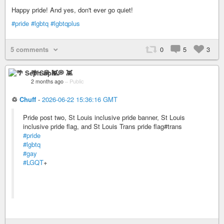
Happy pride! And yes, don't ever go quiet!
#pride
#lgbtq
#lgbtqplus
5 comments
0
5
3
🌴 Seph 💭 👾
2 months ago
–
Public
♲
Chuff
-
2026-06-22 15:36:16 GMT
Pride post two, St Louis inclusive pride banner, St Louis
inclusive pride flag, and St Louis Trans pride flag#trans
#pride
#lgbtq
#gay
#LGQT
+