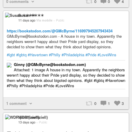
0 comments
0
0
4
Susan ✶✶✶✶
11 days ago
Via mobile
–
Public
https://bookstodon.com/@GMcByrne/116997945207943434
GMcByrne@bookstodon.com - A house in my town. Apparently the
neighbors weren't happy about their Pride yard display, so they
decided to show them what they think about bigoted opinions.
#lgbt
#lgbtq
#Havertown
#Philly
#Philadelphia
#Pride
#LoveWins
Ginny (@GMcByrne@bookstodon.com)
Attached: 1 image A house in my town. Apparently the neighbors
weren't happy about their Pride yard display, so they decided to show
them what they think about bigoted opinions. #lgbt #lgbtq #Havertown
#Philly #Philadelphia #Pride #LoveWins
1 comment
0
1
3
WDR (inoffiziell)
13 days ago
–
Public