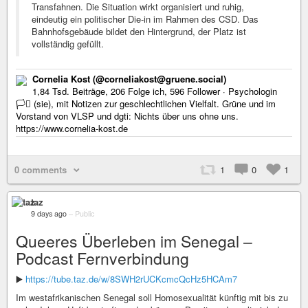
Cornelia Kost (@corneliakost@gruene.social)
1,84 Tsd. Beiträge, 206 Folge ich, 596 Follower · Psychologin
🏳️‍⚧️ (sie), mit Notizen zur geschlechtlichen Vielfalt. Grüne und im
Vorstand von VLSP und dgti: Nichts über uns ohne uns.
https://www.cornelia-kost.de
0 comments
1
0
1
taz
9 days ago
–
Public
Queeres Überleben im Senegal –
Podcast Fernverbindung
▶️
https://tube.taz.de/w/8SWH2rUCKcmcQcHz5HCAm7
Im westafrikanischen Senegal soll Homosexualität künftig mit bis zu