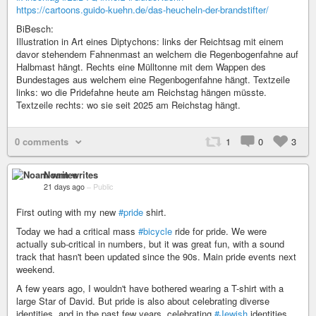
https://cartoons.guido-kuehn.de/das-heucheln-der-brandstifter/
BiBesch:
Illustration in Art eines Diptychons: links der Reichtsag mit einem
davor stehendem Fahnenmast an welchem die Regenbogenfahne auf
Halbmast hängt. Rechts eine Mülltonne mit dem Wappen des
Bundestages aus welchem eine Regenbogenfahne hängt. Textzeile
links: wo die Pridefahne heute am Reichstag hängen müsste.
Textzeile rechts: wo sie seit 2025 am Reichstag hängt.
0 comments
1
0
3
Noam writes
21 days ago
–
Public
First outing with my new
#pride
shirt.
Today we had a critical mass
#bicycle
ride for pride. We were
actually sub-critical in numbers, but it was great fun, with a sound
track that hasn't been updated since the 90s. Main pride events next
weekend.
A few years ago, I wouldn't have bothered wearing a T-shirt with a
large Star of David. But pride is also about celebrating diverse
identities, and in the past few years, celebrating
#Jewish
identities