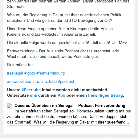
zehn Jahren Haft bestraft werden können. Damit verdoppelt sich das
Strafmaß.
Was will die Regierung in Dakar mit ihrer queerfeindlichen Politik
erreichen? Und wie geht es der LGBTQ-Bewegung vor Ort?
Über diese Fragen sprechen Afrika-Korrespondentin Helena
Kreiensiek und taz-Redakteurin Anastasia Zejneli.
Die aktuelle Folge wurde aufgezeichnet am 16. Juli um 16 Uhr MEZ.
Fernverbindung – Der Auslands-Podcast der taz erscheint jede
Woche auf
taz.de
und überall, wo es Podcasts gibt.
Illustration: taz
#senegal
#lgbtq
#fernverbindung
#newspolitics
#taz
#taztube
#podcast
Unsere
#Peertube
Inhalte werden nicht monetarisiert.
Unterstütze
uns
durch ein
Abo
oder einen
freiwilligen Betrag
.
Queeres Überleben im Senegal – Podcast Fernverbindung
Im westafrikanischen Senegal soll Homosexualität künftig mit bis
zu zehn Jahren Haft bestraft werden können. Damit verdoppelt sich
das Strafmaß. Was will die Regierung in Dakar mit ihrer queerfeind...