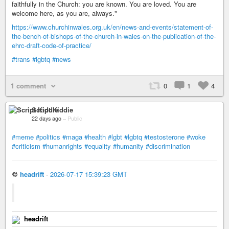
faithfully in the Church: you are known. You are loved. You are
welcome here, as you are, always."
https://www.churchinwales.org.uk/en/news-and-events/statement-of-
the-bench-of-bishops-of-the-church-in-wales-on-the-publication-of-the-
ehrc-draft-code-of-practice/
#trans
#lgbtq
#news
1 comment
0
1
4
Script Kiddie
22 days ago
–
Public
#meme
#politics
#maga
#health
#lgbt
#lgbtq
#testosterone
#woke
#criticism
#humanrights
#equality
#humanity
#discrimination
♲
headrift
-
2026-07-17 15:39:23 GMT
headrift