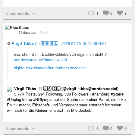
0 comments
1
0
3
Klaus
24 days ago
–
Public
♲
Virgil Tibbs 🏳️‍🌈 🇺🇦 🇬🇱
-
2026-07-15 16:42:46 GMT
was stimmt mit Baddewüddebersch eigentlich nicht ?
swr.de/swraktuell/baden-wuertt…
#lgbtq
#bw
#badenWurttemberg
#ozdemir
Virgil Tibbs 🏳️‍🌈 🇺🇦 🇬🇱 (@virgil_tibbs@norden.social)
3.77K Posts, 294 Following, 388 Followers · #hamburg #gitarre
#UnplugTrump #NOlympia auf der Suche nach einer Partei, die linke
Politik macht, Erbschaft- und Vermögensteuer ernsthaft betreiben
will, sich für die Kleinen einsetzt mit Mietdeckel...
0 comments
0
0
0