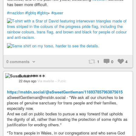
has been more difficult.
#mazldon
#lgbtq
#lgbtq
+
#queer
0 comments
1
0
4
Susan ✶✶✶✶
22 days ago
Via mobile
–
Public
https://mstdn.social/@aSweetGentleman/116937857963875615
aSweetGentleman@mstdn.social - "We ask all our churches to be
places of genuine sanctuary for trans people and their families,
especially now.
And we call on public bodies to pursue a way forward that upholds
the dignity of all, rather than treating the protection of some rights as
justification for eroding others."
"To trans people in Wales, in our congregations and who serve God