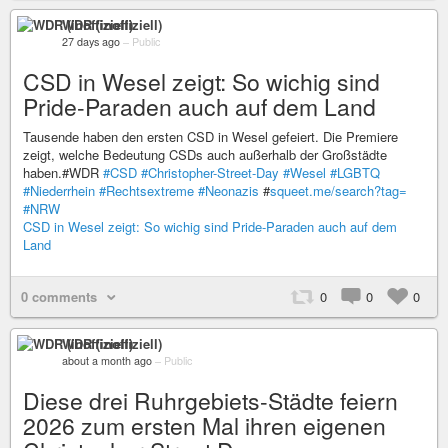
WDR (inoffiziell)
27 days ago
–
Public
CSD in Wesel zeigt: So wichig sind
Pride-Paraden auch auf dem Land
Tausende haben den ersten CSD in Wesel gefeiert. Die Premiere
zeigt, welche Bedeutung CSDs auch außerhalb der Großstädte
haben.#WDR
#CSD
#Christopher-Street-Day
#Wesel
#LGBTQ
#Niederrhein
#Rechtsextreme
#Neonazis
#
squeet.me/search?tag=
#NRW
CSD in Wesel zeigt: So wichig sind Pride-Paraden auch auf dem
Land
0 comments
0
0
0
WDR (inoffiziell)
about a month ago
–
Public
Diese drei Ruhrgebiets-Städte feiern
2026 zum ersten Mal ihren eigenen