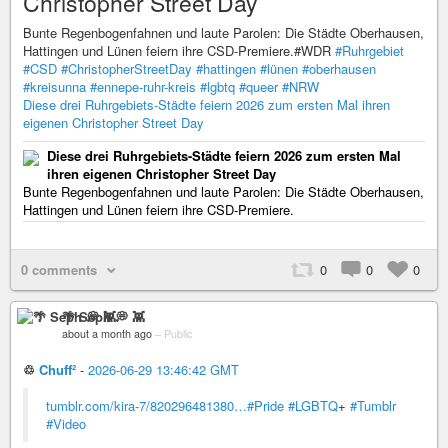
Christopher Street Day
Bunte Regenbogenfahnen und laute Parolen: Die Städte Oberhausen,
Hattingen und Lünen feiern ihre CSD-Premiere.#WDR
#Ruhrgebiet
#CSD
#ChristopherStreetDay
#hattingen
#lünen
#oberhausen
#kreisunna
#ennepe-ruhr-kreis
#lgbtq
#queer
#NRW
Diese drei Ruhrgebiets-Städte feiern 2026 zum ersten Mal ihren
eigenen Christopher Street Day
Diese drei Ruhrgebiets-Städte feiern 2026 zum ersten Mal
ihren eigenen Christopher Street Day
Bunte Regenbogenfahnen und laute Parolen: Die Städte Oberhausen,
Hattingen und Lünen feiern ihre CSD-Premiere.
0 comments
0
0
0
🌴 Seph 💭 👾
about a month ago
–
Public
♲
Chuff²
-
2026-06-29 13:46:42 GMT
tumblr.com/kira-7/820296481380…
#Pride
#LGBTQ
+
#Tumblr
#Video