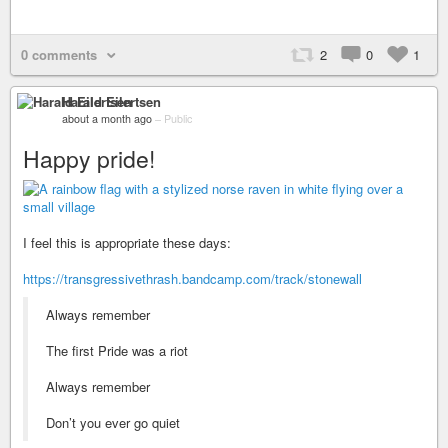
0 comments
2
0
1
Harald Eilertsen
about a month ago
–
Public
Happy pride!
I feel this is appropriate these days:
https://transgressivethrash.bandcamp.com/track/stonewall
Always remember
The first Pride was a riot
Always remember
Don’t you ever go quiet