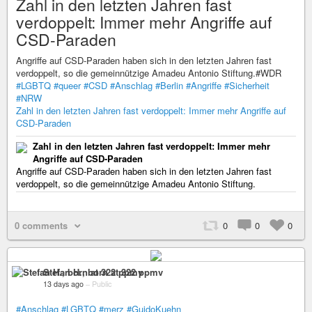
Zahl in den letzten Jahren fast
verdoppelt: Immer mehr Angriffe auf
CSD-Paraden
Angriffe auf CSD-Paraden haben sich in den letzten Jahren fast
verdoppelt, so die gemeinnützige Amadeu Antonio Stiftung.#WDR
#LGBTQ
#queer
#CSD
#Anschlag
#Berlin
#Angriffe
#Sicherheit
#NRW
Zahl in den letzten Jahren fast verdoppelt: Immer mehr Angriffe auf
CSD-Paraden
Zahl in den letzten Jahren fast verdoppelt: Immer mehr
Angriffe auf CSD-Paraden
Angriffe auf CSD-Paraden haben sich in den letzten Jahren fast
verdoppelt, so die gemeinnützige Amadeu Antonio Stiftung.
0 comments
0
0
0
Stefan H., born at 322 ppmv
13 days ago
–
Public
#Anschlag
#LGBTQ
#merz
#GuidoKuehn