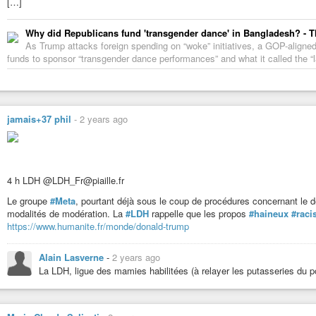
[…]
Why did Republicans fund 'transgender dance' in Bangladesh? - 
As Trump attacks foreign spending on “woke” initiatives, a GOP-aligned 
funds to sponsor “transgender dance performances” and what it called the “l
jamais+37 phil
-
2 years ago
4 h LDH @LDH_Fr@piaille.fr
Le groupe
#Meta
, pourtant déjà sous le coup de procédures concernant le 
modalités de modération. La
#LDH
rappelle que les propos
#haineux
#raci
https://www.humanite.fr/monde/donald-trump
Alain Lasverne
-
2 years ago
La LDH, ligue des mamies habilitées (à relayer les putasseries du p