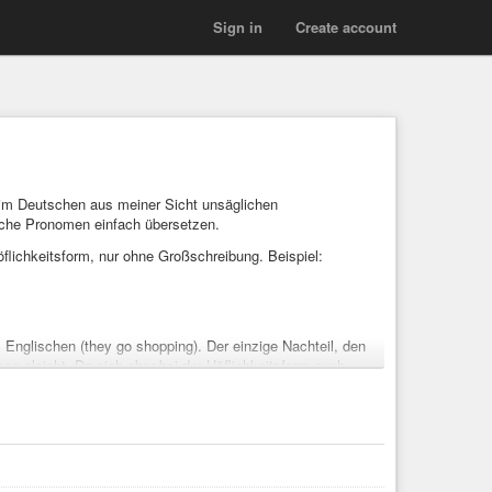
Sign in
Create account
e im Deutschen aus meiner Sicht unsäglichen
sche Pronomen einfach übersetzen.
flichkeitsform, nur ohne Großschreibung. Beispiel:
Englischen (they go shopping). Der einzige Nachteil, den
n gleicht. Da sich aber bei der Höflichkeitsform auch
t oder eine Neuschöpfung handelt, sondern als Wort bereits
er mal einfach zur Diskussion.