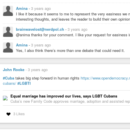
Amina
-
3 years ago
I like it because it seems to me to represent the very easiness we nee
interesting thoughts, and leaves the reader to build their own opinion
brainwavelost@nerdpol.ch
-
3 years ago
@anima thanks for your comment. I like your request for easiness in
Amina
-
3 years ago
Yes, I also think there’s more than one debate that could need it.
John Rooke
-
3 years ago
#Cuba
takes big step forward in human rights
https://www.opendemocracy.ne
cubans/
#LGBTI
Equal marriage has improved our lives, says LGBT Cubans
Cuba’s new Family Code approves marriage, adoption and assisted repr
3 Likes