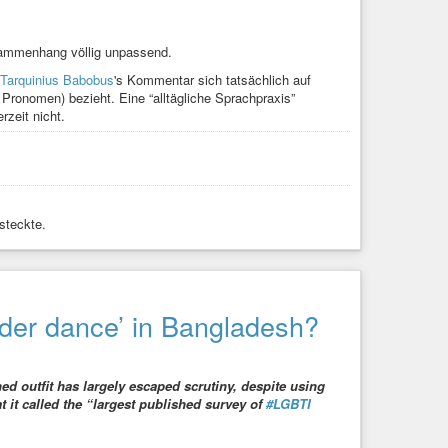
n
#nonbinär
#trans
#transgender
#inter
#intersexuell
dey
#sie
#idee
#umfrage
#amina
sammenhang völlig unpassend.
5 votes so far
Tarquinius Babobus
's Kommentar sich tatsächlich auf
0%
(0 votes)
 Pronomen) bezieht. Eine “alltägliche Sprachpraxis”
zeit nicht.
60%
(3 votes)
0%
(0 votes)
0%
(0 votes)
steckte.
0%
(0 votes)
ie z. B. sie/er oder sie*er.
20%
(1 vote)
ales Pronomen für Personen benötigt wird.
der dance’ in Bangladesh?
0%
(0 votes)
le Formulierung ohne Pronomen.
0%
(0 votes)
d outfit has largely escaped scrutiny, despite using
it called the “largest published survey of
#LGBTI
20%
(1 vote)