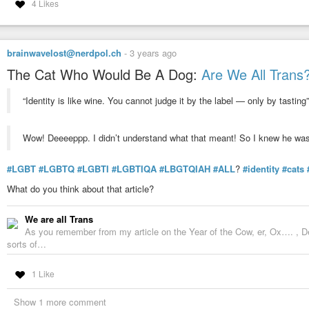
4 Likes
Postez en comm’ vos infos et analyses ainsi que vos réactions et questions
complète actualisée sera probablement dans Alternative Libertaire (30€/11 n
-AL-le-mensuel-
brainwavelost@nerdpol.ch
-
3 years ago
The Cat Who Would Be A Dog:
Are We All Trans
AL, le mensuel – UCL - Union communiste libertaire
Tous les articles du mensuel Alternative libertaire jusqu'en 2003.
“Identity is like wine. You cannot judge it by the label — only by tasting”
Wow! Deeeeppp. I didn’t understand what that meant! So I knew he wa
#LGBT
#LGBTQ
#LGBTI
#LGBTIQA
#LBGTQIAH
#ALL
?
#identity
#cats
What do you think about that article?
We are all Trans
As you remember from my article on the Year of the Cow, er, Ox…. , D
sorts of…
1 Like
Show 1 more comment