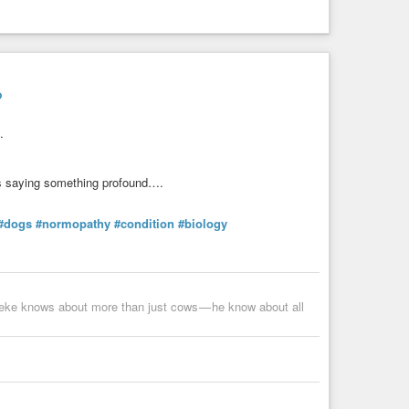
, si vous êtes dispo pour des trads fr↔es : DM ! L’analyse
°/an) de janvier
https://www.unioncommunistelibertaire.org/?
?
.
s saying something profound….
#dogs
#normopathy
#condition
#biology
eke knows about more than just cows — he know about all