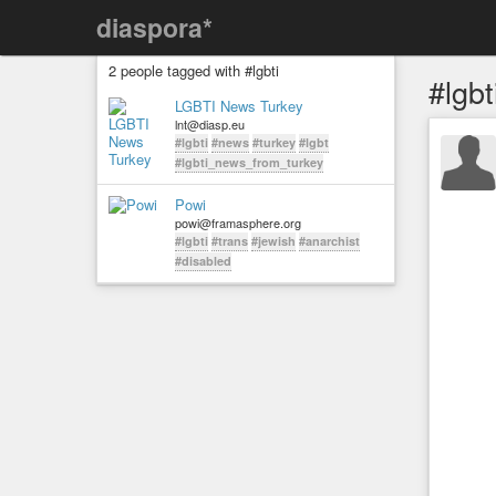
diaspora*
2 people tagged with #lgbti
#lgbt
LGBTI News Turkey
lnt@diasp.eu
#lgbti
#news
#turkey
#lgbt
#lgbti_news_from_turkey
Powi
powi@framasphere.org
#lgbti
#trans
#jewish
#anarchist
#disabled