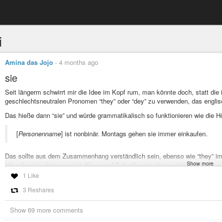
i
Amina das Jojo
-
4 months ago
sie
Seit längerm schwirrt mir die Idee im Kopf rum, man könnte doch, statt di
geschlechtsneutralen Pronomen “they” oder “dey” zu verwenden, das engli
Das hieße dann “sie” und würde grammatikalisch so funktionieren wie die Hö
[
Personenname
] ist nonbinär. Montags gehen sie immer einkaufen.
Das sollte aus dem Zusammenhang verständlich sein, ebenso wie “they” im 
Show more
ich sehe, ist, dass es nach Klang und Schreibweise dem weiblichen Pronome
niemand darüber aufregt, sollte es hier ebenfalls kein Problem sein.
1 Like
Der große Vorteil aus meiner Sicht ist, dass es sich nicht um ein Fremdwor
3 Reshares
existiert und auch grammatikalisch eine bereits bekannte Form benutzt.
Show 69 more comments
Ich stelle diese Idee, die womöglich schon andere vor mir gehabt haben, hi