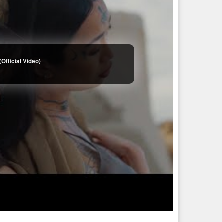
ommémoratives des disparu·es, agressions homophobes et
lavert
l’une des dernières entreprises récupérées et
iviles ou militaires. Néanmoins pour le moment, La Libertad
, à gouverner le pays (l’Argentine est composée de provinces
du ras-le-bol général de la population et de la situation
 sortie de la crise de 2001, les péronistes sont incapables
Official Video)
 qui espère voir ses promesses se concrétiser, notamment
ines multinationales profiter de l’occasion pour augmenter les
arché. Le mécontentement d’une partie de son électorat
s organisations sociales, un arrêt de toutes les subventions
enaces émanant des secteurs les plus réactionnaires de la
nviron 90% de votes pour Milei) de réprimer le mouvement
t pas à encourager leurs partisans à descendre dans les rues
s bras, un fort soutien internationaliste va aussi être très
oit à l’avortement. Si l’Argentine a une forte histoire de
ment le déroulement de l’investiture et des manifestations le
enforcer notre camp). Les organisations sociales sont
quetero qui même s’il est déjà dans le viseur est capable
 défendant les droits humains et les secteurs syndicaux