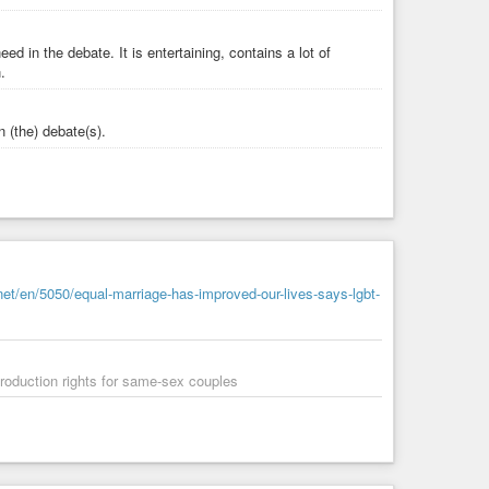
d in the debate. It is entertaining, contains a lot of
.
 (the) debate(s).
t/en/5050/equal-marriage-has-improved-our-lives-says-lgbt-
oduction rights for same-sex couples