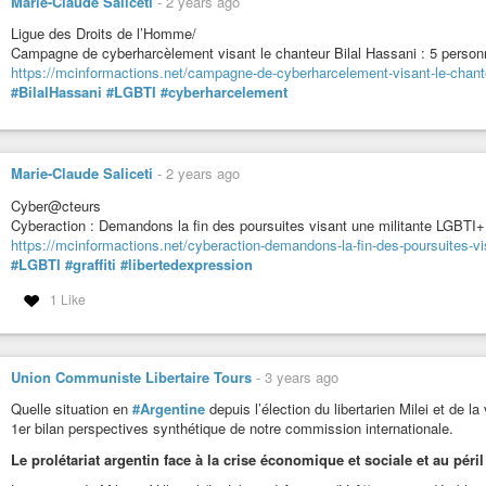
Marie-Claude Saliceti
-
2 years ago
Ligue des Droits de l’Homme/
Campagne de cyberharcèlement visant le chanteur Bilal Hassani : 5 personn
https://mcinformactions.net/campagne-de-cyberharcelement-visant-le-chante
#BilalHassani
#LGBTI
#cyberharcelement
Marie-Claude Saliceti
-
2 years ago
Cyber@cteurs
Cyberaction : Demandons la fin des poursuites visant une militante LGBTI+
https://mcinformactions.net/cyberaction-demandons-la-fin-des-poursuites-vis
#LGBTI
#graffiti
#libertedexpression
1 Like
Union Communiste Libertaire Tours
-
3 years ago
Quelle situation en
#Argentine
depuis l’élection du libertarien Milei et de l
1er bilan perspectives synthétique de notre commission internationale.
Le prolétariat argentin face à la crise économique et sociale et au péri