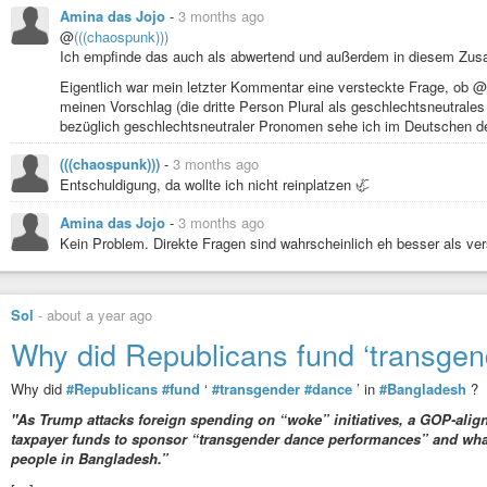
#pronomen
#geschlecht
#geschlechtsneutral
#genus
#gender
#gender
Amina das Jojo
-
3 months ago
#queer
#lgbti
#lgbtiq
#sprache
#deutsch
#englisch
#fremdwort
#they
#
@
(((chaospunk)))
Ich empfinde das auch als abwertend und außerdem in diesem Zu
Was haltet ihr von oben genanntem Vorschlag?
Eigentlich war mein letzter Kommentar eine versteckte Frage, ob @
Ich finde ihn gut und werde ihn ab sofort anwenden.
meinen Vorschlag (die dritte Person Plural als geschlechtsneutrales
bezüglich geschlechtsneutraler Pronomen sehe ich im Deutschen der
Ich finde ihn gut, würde mit der Anwendung aber zögern.
(((chaospunk)))
-
3 months ago
Entschuldigung, da wollte ich nicht reinplatzen 🦏
Ich bevorzuge "they".
Amina das Jojo
-
3 months ago
Ich bevorzuge "dey" oder eine andere Neuschöpfung.
Kein Problem. Direkte Fragen sind wahrscheinlich eh besser als ver
Ich bevorzuge eine Konstruktion aus männlichem und weiblichem Pronomen w
Sol
-
about a year ago
Ich finde keinen der Vorschläge gut, finde aber, dass ein geschlechtsneutr
Why did Republicans fund ‘transgen
Ich finde keinen der Vorschläge gut und bevorzuge eine geschlechtsneutra
Why did
#Republicans
#fund
‘
#transgender
#dance
’ in
#Bangladesh
?
Ich bin gegen geschlechtsneutrale Formulierungen.
"As Trump attacks foreign spending on “woke” initiatives, a GOP-aligne
taxpayer funds to sponsor “transgender dance performances” and what 
Meine Meinung entspricht keiner der genannten Alternativen.
people in Bangladesh.”