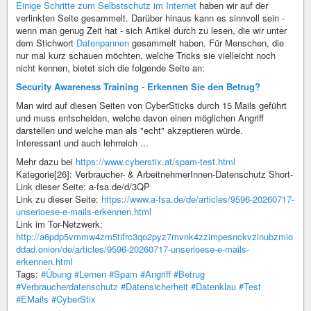
Einige Schritte zum Selbstschutz im Internet
haben wir auf der
verlinkten Seite gesammelt. Darüber hinaus kann es sinnvoll sein -
wenn man genug Zeit hat - sich Artikel durch zu lesen, die wir unter
dem Stichwort
Datenpannen
gesammelt haben. Für Menschen, die
nur mal kurz schauen möchten, welche Tricks sie vielleicht noch
nicht kennen, bietet sich die folgende Seite an:
Security Awareness Training - Erkennen Sie den Betrug?
Man wird auf diesen Seiten von CyberSticks durch 15 Mails geführt
und muss entscheiden, welche davon einen möglichen Angriff
darstellen und welche man als "echt" akzeptieren würde.
Interessant und auch lehrreich ...
Mehr dazu bei
https://www.cyberstix.at/spam-test.html
Kategorie[26]: Verbraucher- & ArbeitnehmerInnen-Datenschutz Short-
Link dieser Seite: a-fsa.de/d/3QP
Link zu dieser Seite:
https://www.a-fsa.de/de/articles/9596-20260717-
unserioese-e-mails-erkennen.html
Link im Tor-Netzwerk:
http://a6pdp5vmmw4zm5tifrc3qo2pyz7mvnk4zzimpesnckvzinubzmio
ddad.onion/de/articles/9596-20260717-unserioese-e-mails-
erkennen.html
Tags:
#Übung
#Lernen
#Spam
#Angriff
#Betrug
#Verbraucherdatenschutz
#Datensicherheit
#Datenklau
#Test
#EMails
#CyberStix