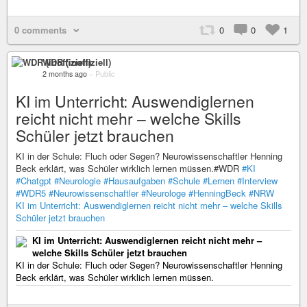
0 comments
0
0
1
WDR (inoffiziell)
2 months ago
–
Public
KI im Unterricht: Auswendiglernen
reicht nicht mehr – welche Skills
Schüler jetzt brauchen
KI in der Schule: Fluch oder Segen? Neurowissenschaftler Henning
Beck erklärt, was Schüler wirklich lernen müssen.#WDR
#KI
#Chatgpt
#Neurologie
#Hausaufgaben
#Schule
#Lernen
#Interview
#WDR5
#Neurowissenschaftler
#Neurologe
#HenningBeck
#NRW
KI im Unterricht: Auswendiglernen reicht nicht mehr – welche Skills
Schüler jetzt brauchen
KI im Unterricht: Auswendiglernen reicht nicht mehr –
welche Skills Schüler jetzt brauchen
KI in der Schule: Fluch oder Segen? Neurowissenschaftler Henning
Beck erklärt, was Schüler wirklich lernen müssen.