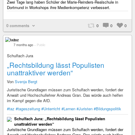
Zwei Tage lang haben Schüler der Marie-Reinders-Realschule in
Dortmund in Workshops ihre Medienkompetenz verbessert.
0 comments
0
0
0
taz
7 months ago
–
Public
Schulfach Jura
„Rechtsbildung lässt Po­pu­lis­ten
unattraktiver werden“
Von
Svenja Bergt
Juristische Grundlagen müssen zum Schulfach werden, fordert der
Anwalt und Hochschullehrer Andreas Gran. Das würde auch helfen
im Kampf gegen die AfD.
#taz
#tageszeitung
#Unterricht
#Lernen
#Juristen
#Bildungspolitik
Schulfach Jura: „Rechtsbildung lässt Po­pu­lis­ten
unattraktiver werden“
Juristische Grundlagen müssen zum Schulfach werden, fordert der
Anwalt und Hochschullehrer Andreas Gran. Das würde auch helfen