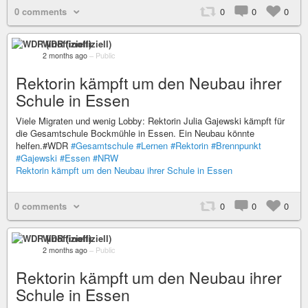
0 comments
0
0
0
WDR (inoffiziell)
2 months ago
–
Public
Rektorin kämpft um den Neubau ihrer
Schule in Essen
Viele Migraten und wenig Lobby: Rektorin Julia Gajewski kämpft für
die Gesamtschule Bockmühle in Essen. Ein Neubau könnte
helfen.#WDR
#Gesamtschule
#Lernen
#Rektorin
#Brennpunkt
#Gajewski
#Essen
#NRW
Rektorin kämpft um den Neubau ihrer Schule in Essen
0 comments
0
0
0
WDR (inoffiziell)
2 months ago
–
Public
Rektorin kämpft um den Neubau ihrer
Schule in Essen