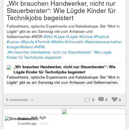
„Wir brauchen Handwerker, nicht nur
Steuerberater“: Wie Lügde Kinder für
Technikjobs begeistert
Farbsehtests, optische Experimente und Kaleidoskope: Bei "Mint in
Lügde" gibt es am Samstag viel zum Anfassen und
Selbermachen.#WDR
#Mint
#Lippe
#Lügde
#Schule
#Festival
#Lernen
#Berufe
#Technik
#Mathe
#Informatik
#Naturwissenschaften
#JürgenWeiland
#NRW
„Wir brauchen Handwerker, nicht nur Steuerberater“: Wie Lügde
Kinder für Technikjobs begeistert
„Wir brauchen Handwerker, nicht nur Steuerberater“: Wie
Lügde Kinder für Technikjobs begeistert
Farbsehtests, optische Experimente und Kaleidoskope: Bei "Mint in
Lügde" gibt es am Samstag viel zum Anfassen und Selbermachen.
0 comments
0
0
0
Simonalein ⁽⁽⁽i⁾⁾⁾
3 months ago
–
Public