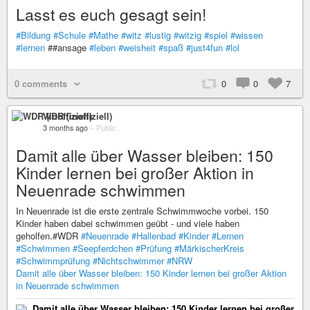
Lasst es euch gesagt sein!
#Bildung
#Schule
#Mathe
#witz
#lustig
#witzig
#spiel
#wissen
#lernen
##ansage
#leben
#weisheit
#spaß
#just4fun
#lol
0 comments
0
0
7
WDR (inoffiziell)
3 months ago
–
Public
Damit alle über Wasser bleiben: 150
Kinder lernen bei großer Aktion in
Neuenrade schwimmen
In Neuenrade ist die erste zentrale Schwimmwoche vorbei. 150
Kinder haben dabei schwimmen geübt - und viele haben
geholfen.#WDR
#Neuenrade
#Hallenbad
#Kinder
#Lernen
#Schwimmen
#Seepferdchen
#Prüfung
#MärkischerKreis
#Schwimmprüfung
#Nichtschwimmer
#NRW
Damit alle über Wasser bleiben: 150 Kinder lernen bei großer Aktion
in Neuenrade schwimmen
Damit alle über Wasser bleiben: 150 Kinder lernen bei großer