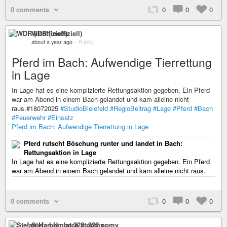
0 comments
0
0
0
WDR (inoffiziell)
about a year ago
–
Public
Pferd im Bach: Aufwendige Tierrettung
in Lage
In Lage hat es eine komplizierte Rettungsaktion gegeben. Ein Pferd
war am Abend in einem Bach gelandet und kam alleine nicht
raus.#18072025
#StudioBielefeld
#RegioBeitrag
#Lage
#Pferd
#Bach
#Feuerwehr
#Einsatz
Pferd im Bach: Aufwendige Tierrettung in Lage
Pferd rutscht Böschung runter und landet in Bach:
Rettungsaktion in Lage
In Lage hat es eine komplizierte Rettungsaktion gegeben. Ein Pferd
war am Abend in einem Bach gelandet und kam alleine nicht raus.
0 comments
0
0
0
Stefan H., born at 322 ppmv