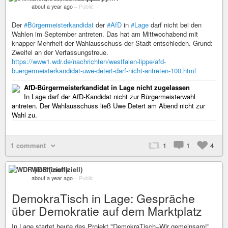
about a year ago
–
Public
Der
#Bürgermeisterkandidat
der
#AfD
in
#Lage
darf nicht bei den
Wahlen im September antreten. Das hat am Mittwochabend mit
knapper Mehrheit der Wahlausschuss der Stadt entschieden. Grund:
Zweifel an der Verfassungstreue.
https://www1.wdr.de/nachrichten/westfalen-lippe/afd-
buergermeisterkandidat-uwe-detert-darf-nicht-antreten-100.html
AfD-Bürgermeisterkandidat in Lage nicht zugelassen
In Lage darf der AfD-Kandidat nicht zur Bürgermeisterwahl
antreten. Der Wahlausschuss ließ Uwe Detert am Abend nicht zur
Wahl zu.
1 comment
1
1
4
WDR (inoffiziell)
about a year ago
–
Public
DemokraTisch in Lage: Gespräche
über Demokratie auf dem Marktplatz
In Lage startet heute das Projekt "DemokraTisch–Wir gemeinsam!".