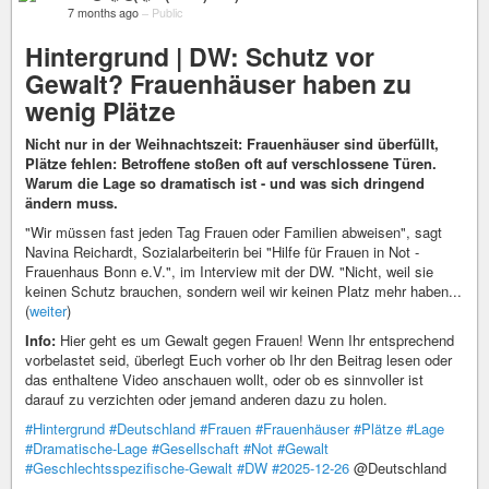
7 months ago
–
Public
Hintergrund | DW: Schutz vor
Gewalt? Frauenhäuser haben zu
wenig Plätze
Nicht nur in der Weihnachtszeit: Frauenhäuser sind überfüllt,
Plätze fehlen: Betroffene stoßen oft auf verschlossene Türen.
Warum die Lage so dramatisch ist - und was sich dringend
ändern muss.
"Wir müssen fast jeden Tag Frauen oder Familien abweisen", sagt
Navina Reichardt, Sozialarbeiterin bei "Hilfe für Frauen in Not -
Frauenhaus Bonn e.V.", im Interview mit der DW. "Nicht, weil sie
keinen Schutz brauchen, sondern weil wir keinen Platz mehr haben...
(
weiter
)
Info:
Hier geht es um Gewalt gegen Frauen! Wenn Ihr entsprechend
vorbelastet seid, überlegt Euch vorher ob Ihr den Beitrag lesen oder
das enthaltene Video anschauen wollt, oder ob es sinnvoller ist
darauf zu verzichten oder jemand anderen dazu zu holen.
#Hintergrund
#Deutschland
#Frauen
#Frauenhäuser
#Plätze
#Lage
#Dramatische-Lage
#Gesellschaft
#Not
#Gewalt
#Geschlechtsspezifische-Gewalt
#DW
#2025-12-26
@Deutschland