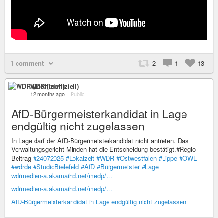
1 comment
2
1
13
WDR (inoffiziell)
12 months ago
–
Public
AfD-Bürgermeisterkandidat in Lage
endgültig nicht zugelassen
In Lage darf der AfD-Bürgermeisterkandidat nicht antreten. Das
Verwaltungsgericht Minden hat die Entscheidung bestätigt.#Regio-
Beitrag
#24072025
#Lokalzeit
#WDR
#Ostwestfalen
#Lippe
#OWL
#wdrde
#StudioBielefeld
#AfD
#Bürgermeister
#Lage
wdrmedien-a.akamaihd.net/medp/…
wdrmedien-a.akamaihd.net/medp/…
AfD-Bürgermeisterkandidat in Lage endgültig nicht zugelassen