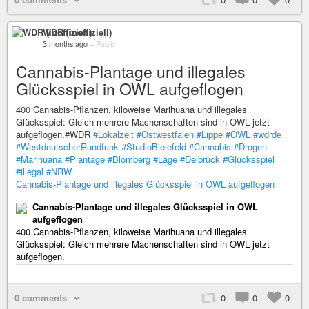
WDR (inoffiziell)
3 months ago
–
Public
Cannabis-Plantage und illegales
Glücksspiel in OWL aufgeflogen
400 Cannabis-Pflanzen, kiloweise Marihuana und illegales
Glücksspiel: Gleich mehrere Machenschaften sind in OWL jetzt
aufgeflogen.#WDR
#Lokalzeit
#Ostwestfalen
#Lippe
#OWL
#wdrde
#WestdeutscherRundfunk
#StudioBielefeld
#Cannabis
#Drogen
#Marihuana
#Plantage
#Blomberg
#Lage
#Delbrück
#Glücksspiel
#illegal
#NRW
Cannabis-Plantage und illegales Glücksspiel in OWL aufgeflogen
Cannabis-Plantage und illegales Glücksspiel in OWL
aufgeflogen
400 Cannabis-Pflanzen, kiloweise Marihuana und illegales
Glücksspiel: Gleich mehrere Machenschaften sind in OWL jetzt
aufgeflogen.
0 comments
0
0
0