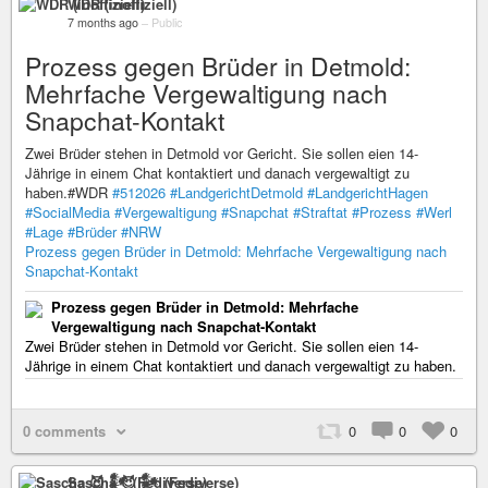
WDR (inoffiziell)
7 months ago
–
Public
Prozess gegen Brüder in Detmold:
Mehrfache Vergewaltigung nach
Snapchat-Kontakt
Zwei Brüder stehen in Detmold vor Gericht. Sie sollen eien 14-
Jährige in einem Chat kontaktiert und danach vergewaltigt zu
haben.#WDR
#512026
#LandgerichtDetmold
#LandgerichtHagen
#SocialMedia
#Vergewaltigung
#Snapchat
#Straftat
#Prozess
#Werl
#Lage
#Brüder
#NRW
Prozess gegen Brüder in Detmold: Mehrfache Vergewaltigung nach
Snapchat-Kontakt
Prozess gegen Brüder in Detmold: Mehrfache
Vergewaltigung nach Snapchat-Kontakt
Zwei Brüder stehen in Detmold vor Gericht. Sie sollen eien 14-
Jährige in einem Chat kontaktiert und danach vergewaltigt zu haben.
0 comments
0
0
0
Sascha 😈 𒀯 (Fediverse)