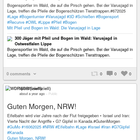
Bogensportler im Wald, die auf die Pirsch gehen. Bei der Varusjagd in
Lage, treffen die Pfeile der Bogenschützen Tierattrappen.#672025
#Lage
#Bogenturnier
#Varusjagd
#3D
#Schießen
#Bogensport
#Recurve
#OWL
#Lippe
#Pfeil
#Bogen
Mit Pfeil und Bogen im Wald: Die Varusjagd in Lage
300 Jäger mit Pfeil und Bogen im Wald: Varusjagd in
Ostwestfalen Lippe
Bogensportler im Wald, die auf die Pirsch gehen. Bei der Varusjagd in
Lage, treffen die Pfeile der Bogenschützen Tierattrappen.
0 comments
0
0
0
WDR (inoffiziell)
about a year ago
–
Public
Guten Morgen, NRW!
Eifelbahn wird vier Jahre nach der Flut freigegeben • Israel und Iran:
Vierte Nacht der Angriffe
•
G7 Gipfel in Kanada.#GutenMorgen
#GuMo
#16062025
#NRW
#Eifelbahn
#Lage
#Israel
#Iran
#G7Gipfel
#Kanada
Guten Morgen, NRW!