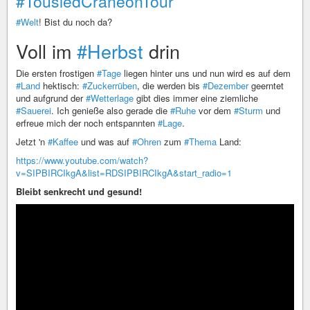
#TousledCraneonTour
#Welt
! Bist du noch da?
Voll im
#Herbst
drin
Die ersten frostigen
#Tage
liegen hinter uns und nun wird es auf dem
#Land
hektisch:
#Zuckerrüben
, die werden bis
#Dezember
geerntet
und aufgrund der
#Wetterlage
gibt dies immer eine ziemliche
#Sauerei
. Ich genieße also gerade die
#Ruhe
vor dem
#Sturm
und
erfreue mich der noch entspannten
#Lage
.
Jetzt 'n
#Kaffee
und was auf
#Ohren
zum
#Thema
Land:
https://www.youtube.com/watch?
v=SIPBIRCIkgA&list=RDSIPBIRCIkgA&start_radio=1
Bleibt senkrecht und gesund!