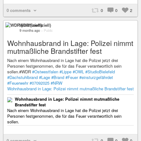
0 comments
0
0
2
WDR (inoffiziell)
9 months ago
–
Public
Wohnhausbrand in Lage: Polizei nimmt
mutmaßliche Brandstifter fest
Nach einem Wohnhausbrand in Lage hat die Polizei jetzt drei
Personen festgenommen, die für das Feuer verantwortlich sein
sollen.#WDR
#Ostwestfalen
#Lippe
#OWL
#StudioBielefeld
#Dachstuhlbrand
#Lage
#Brand
#Feuer
#einsturzgefährdet
#Feuerwehr
#07092025
#NRW
Wohnhausbrand in Lage: Polizei nimmt mutmaßliche Brandstifter fest
Wohnhausbrand in Lage: Polizei nimmt mutmaßliche
Brandstifter fest
Nach einem Wohnhausbrand in Lage hat die Polizei jetzt drei
Personen festgenommen, die für das Feuer verantwortlich sein
sollen.
0 comments
0
0
0