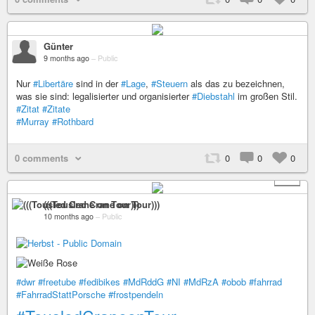
Günter
9 months ago
–
Public
Nur
#Libertäre
sind in der
#Lage
,
#Steuern
als das zu bezeichnen,
was sie sind: legalisierter und organisierter
#Diebstahl
im großen Stil.
#Zitat
#Zitate
#Murray
#Rothbard
0 comments
0
0
0
+ 3
(((Tousled Crane on Tour)))
10 months ago
–
Public
#dwr
#freetube
#fedibikes
#MdRddG
#NI
#MdRzA
#obob
#fahrrad
#FahrradStattPorsche
#frostpendeln