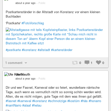
about a year ago
–
Public
Postkartenständer in der Altstadt von Konstanz vor einem kleinen
Buchladen
'Postkarte'
#FotoVorschlag
#postkarte
#konstanz
#altstadt
#kartenständer
1 comment
0
1
0
Ute Hauth
about a year ago
–
Public
Dir und wer Fasnet, Karneval oder so feiert, wunderbare närrische
Tage, auch wenn es vermutlich nicht so sonnig schön werden wird.
Allen, die es nicht mögen, gute Tage mit dem was ihnen gut gefällt.
#fasnet
#karneval
#konstanz
#schmotzige
#kostüm
#häs
#honarro
#narriNarro
#alaaf
#helau