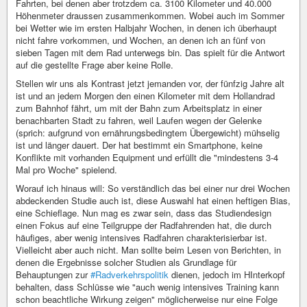
Fahrten, bei denen aber trotzdem ca. 3100 Kilometer und 40.000
Höhenmeter draussen zusammenkommen. Wobei auch im Sommer
bei Wetter wie im ersten Halbjahr Wochen, in denen ich überhaupt
nicht fahre vorkommen, und Wochen, an denen ich an fünf von
sieben Tagen mit dem Rad unterwegs bin. Das spielt für die Antwort
auf die gestellte Frage aber keine Rolle.
Stellen wir uns als Kontrast jetzt jemanden vor, der fünfzig Jahre alt
ist und an jedem Morgen den einen Kilometer mit dem Hollandrad
zum Bahnhof fährt, um mit der Bahn zum Arbeitsplatz in einer
benachbarten Stadt zu fahren, weil Laufen wegen der Gelenke
(sprich: aufgrund von ernährungsbedingtem Übergewicht) mühselig
ist und länger dauert. Der hat bestimmt ein Smartphone, keine
Konflikte mit vorhanden Equipment und erfüllt die "mindestens 3-4
Mal pro Woche" spielend.
Worauf ich hinaus will: So verständlich das bei einer nur drei Wochen
abdeckenden Studie auch ist, diese Auswahl hat einen heftigen Bias,
eine Schieflage. Nun mag es zwar sein, dass das Studiendesign
einen Fokus auf eine Teilgruppe der Radfahrenden hat, die durch
häufiges, aber wenig intensives Radfahren charakterisierbar ist.
Vielleicht aber auch nicht. Man sollte beim Lesen von Berichten, in
denen die Ergebnisse solcher Studien als Grundlage für
Behauptungen zur
#Radverkehrspolitik
dienen, jedoch im HInterkopf
behalten, dass Schlüsse wie "auch wenig intensives Training kann
schon beachtliche Wirkung zeigen" möglicherweise nur eine Folge