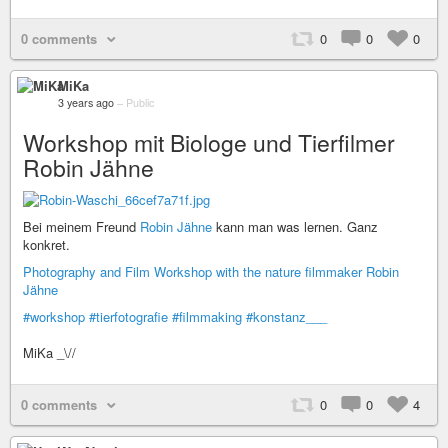
0 comments
0
0
0
MiKa
3 years ago
–
Public
Workshop mit Biologe und Tierfilmer
Robin Jähne
Bei meinem Freund
Robin Jähne
kann man was lernen. Ganz
konkret.
Photography and Film Workshop with the nature filmmaker Robin
Jähne
#workshop
#tierfotografie
#filmmaking
#konstanz___
MiKa _\//
0 comments
0
0
4