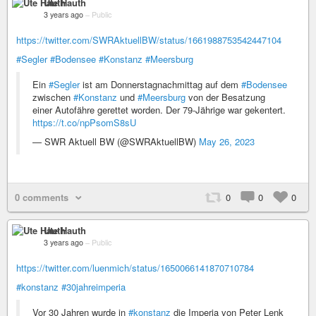
Ute Hauth
3 years ago
–
Public
https://twitter.com/SWRAktuellBW/status/1661988753542447104
#Segler
#Bodensee
#Konstanz
#Meersburg
Ein
#Segler
ist am Donnerstagnachmittag auf dem
#Bodensee
zwischen
#Konstanz
und
#Meersburg
von der Besatzung
einer Autofähre gerettet worden. Der 79-Jährige war gekentert.
https://t.co/npPsomS8sU
— SWR Aktuell BW (@SWRAktuellBW)
May 26, 2023
0 comments
0
0
0
Ute Hauth
3 years ago
–
Public
https://twitter.com/luenmich/status/1650066141870710784
#konstanz
#30jahreimperia
Vor 30 Jahren wurde in
#konstanz
die Imperia von Peter Lenk