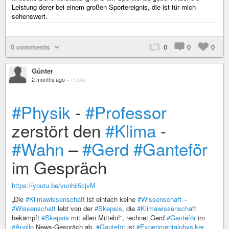
Leistung derer bei einem großen Sportereignis, die ist für mich
sehenswert.
0 comments
0
0
0
Günter
2 months ago
–
Public
#Physik
-
#Professor
zerstört den
#Klima
-
#Wahn
–
#Gerd
#Ganteför
im Gespräch
https://youtu.be/vunhii5cjvM
„Die
#Klimawissenschaft
ist einfach keine
#Wissenschaft
–
#Wissenschaft
lebt von der
#Skepsis
, die
#Klimawissenschaft
bekämpft
#Skepsis
mit allen Mitteln!“, rechnet Gerd
#Ganteför
im
#Apollo
News-Gespräch ab.
#Ganteför
ist
#Experimentalphysiker
,