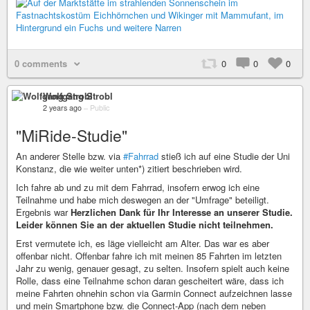
0 comments
0
0
0
Wolfgang Strobl
2 years ago
–
Public
"MiRide-Studie"
An anderer Stelle bzw. via
#Fahrrad
stieß ich auf eine Studie der Uni
Konstanz, die wie weiter unten*) zitiert beschrieben wird.
Ich fahre ab und zu mit dem Fahrrad, insofern erwog ich eine
Teilnahme und habe mich deswegen an der "Umfrage" beteiligt.
Ergebnis war
Herzlichen Dank für Ihr Interesse an unserer Studie.
Leider können Sie an der aktuellen Studie nicht teilnehmen.
Erst vermutete ich, es läge vielleicht am Alter. Das war es aber
offenbar nicht. Offenbar fahre ich mit meinen 85 Fahrten im letzten
Jahr zu wenig, genauer gesagt, zu selten. Insofern spielt auch keine
Rolle, dass eine Teilnahme schon daran gescheitert wäre, dass ich
meine Fahrten ohnehin schon via Garmin Connect aufzeichnen lasse
und mein Smartphone bzw. die Connect-App (nach dem neben