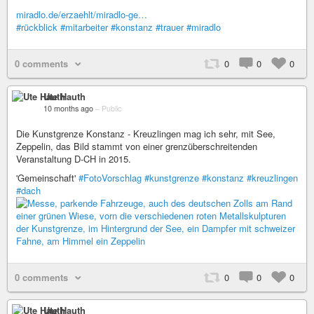
miradlo.de/erzaehlt/miradlo-ge…
#rückblick
#mitarbeiter
#konstanz
#trauer
#miradlo
0 comments
0
0
0
Ute Hauth
10 months ago
–
Public
Die Kunstgrenze Konstanz - Kreuzlingen mag ich sehr, mit See,
Zeppelin, das Bild stammt von einer grenzüberschreitenden
Veranstaltung D-CH in 2015.
'Gemeinschaft'
#FotoVorschlag
#kunstgrenze
#konstanz
#kreuzlingen
#dach
0 comments
0
0
0
Ute Hauth