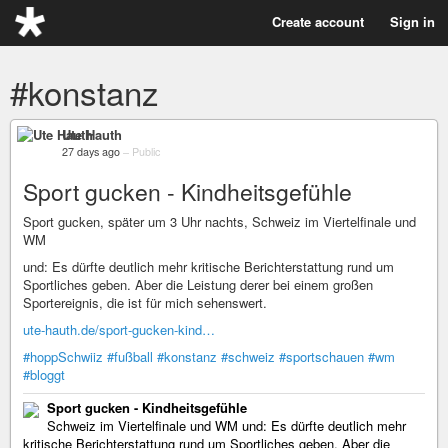
Create account
Sign in
#konstanz
Ute Hauth
27 days ago
–
Public
Sport gucken - Kindheitsgefühle
Sport gucken, später um 3 Uhr nachts, Schweiz im Viertelfinale und
WM
und: Es dürfte deutlich mehr kritische Berichterstattung rund um
Sportliches geben. Aber die Leistung derer bei einem großen
Sportereignis, die ist für mich sehenswert.
ute-hauth.de/sport-gucken-kind…
#hoppSchwiiz
#fußball
#konstanz
#schweiz
#sportschauen
#wm
#bloggt
Sport gucken - Kindheitsgefühle
Schweiz im Viertelfinale und WM und: Es dürfte deutlich mehr
kritische Berichterstattung rund um Sportliches geben. Aber die