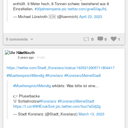
enthüllt. 9 Meter hoch, 8 Tonnen schwer, bestehend aus 8
Einzelteilen.
#30jahreimperia
pic.twitter.com/gvwSIapJhL
— Michael Lünstroth 🇺🇦 (@luenmich)
April 23, 2023
0 comments
0
0
1
Ute Hauth
3 years ago
–
Public
https://twitter.com/Stadt_Konstanz/status/1635212905711804417
#MuettersprochMendig
#Konstanz
#KonstanzMeineStadt
#MuettersprochMendig
erklärts: Was bitte ist eine...
👉 Pfuserbacke
💡 Schlafmütze
#Konstanz
#KonstanzMeineStadt
https://t.co/4NHEnukSo4
pic.twitter.com/0uo7aG4j2g
— Stadt Konstanz (@Stadt_Konstanz)
March 13, 2023