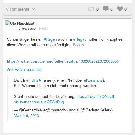
0 comments
0
0
0
Ute Hauth
3 years ago
–
Public
Schon länger keinen
#Regen
auch im
#Hegau
hoffentlich klappt es
diese Woche mit dem angekündigten Regen.
https://twitter.com/GerhardKeller7/status/1632662822072066050
#mdRzA
#Konstanz
Da ich
#mdRzA
fahre (kleiner Pfeil über
#Konstanz
):
Seit Wochen bin ich nicht mehr nass geworden.
Steht heute so auch in der Zeitung:
https://t.co/cjbiQ0ssJh
pic.twitter.com/1usQPA8D5g
— @GerhardKeller@mastodon.social (@GerhardKeller7)
March 6, 2023