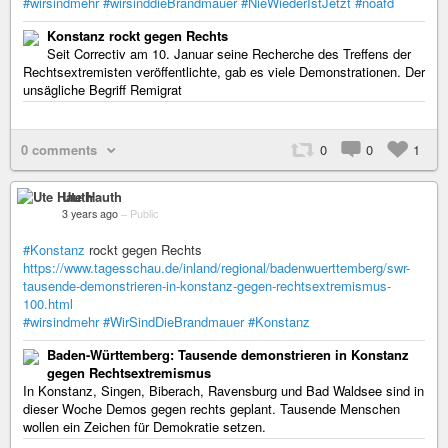
#wirsindmehr
#wirsinddieBrandmauer
#NieWiederIstJetzt
#noafd
Konstanz rockt gegen Rechts
Seit Correctiv am 10. Januar seine Recherche des Treffens der
Rechtsextremisten veröffentlichte, gab es viele Demonstrationen. Der
unsägliche Begriff Remigrat
0 comments
0
0
1
Ute Hauth
3 years ago
–
Public
#Konstanz
rockt gegen Rechts
https://www.tagesschau.de/inland/regional/badenwuerttemberg/swr-
tausende-demonstrieren-in-konstanz-gegen-rechtsextremismus-
100.html
#wirsindmehr
#WirSindDieBrandmauer
#Konstanz
Baden-Württemberg: Tausende demonstrieren in Konstanz
gegen Rechtsextremismus
In Konstanz, Singen, Biberach, Ravensburg und Bad Waldsee sind in
dieser Woche Demos gegen rechts geplant. Tausende Menschen
wollen ein Zeichen für Demokratie setzen.