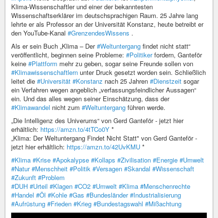
Klima-Wissenschaftler und einer der bekanntesten
Wissenschaftserklärer im deutschsprachigen Raum. 25 Jahre lang
lehrte er als Professor an der Universität Konstanz, heute betreibt er
den YouTube-Kanal
#GrenzendesWissens
.
Als er sein Buch „Klima – Der
#Weltuntergang
findet nicht statt“
veröffentlicht, beginnen seine Probleme:
#Politiker
fordern, Ganteför
keine
#Plattform
mehr zu geben, sogar seine Freunde sollen von
#Klimawissenschaftlern
unter Druck gesetzt worden sein. Schließlich
leitet die
#Universität
#Konstanz
nach 25 Jahren
#Dienstzeit
sogar
ein Verfahren wegen angeblich „verfassungsfeindlicher Aussagen“
ein. Und das alles wegen seiner Einschätzung, dass der
#Klimawandel
nicht zum
#Weltuntergang
führen werde.
„Die Intelligenz des Univerums“ von Gerd Ganteför - jetzt hier
erhältlich:
https://amzn.to/4tTCo0Y
*
„Klima: Der Weltuntergang Findet Nicht Statt" von Gerd Ganteför -
jetzt hier erhältlich:
https://amzn.to/42UvKMU
*
#Klima
#Krise
#Apokalypse
#Kollaps
#Zivilisation
#Energie
#Umwelt
#Natur
#Menschheit
#Politik
#Versagen
#Skandal
#Wissenschaft
#Zukunft
#Problem
#DUH
#Urteil
#Klagen
#CO2
#Umwelt
#Klima
#Menschenrechte
#Handel
#Öl
#Kohle
#Gas
#Bundesländer
#Industrialisierung
#Aufrüstung
#Frieden
#Krieg
#Bundestagswahl
#Mißachtung