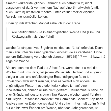
eimem "verkehrstauglichen Fahrrad" auch gefragt wird) nicht
ausgerechnet dafür von meinem Navi auf eine Smartwatch (vmtl.
auch Garmin) umstellen möchte, unter Verlust meiner eigenen
Aufzeichnungsmöglichkeiten.
Einen grundsätzlichen Mangel sehe ich in der Frage
Wie häufig fahren Sie in einer typischen Woche Rad (Hin- und
Rückweg zählt als eine Fahrt)
welche für ein positives Ergebnis mindestens "3-4x" erfordert. Denn
man kann unter "in einer typischen Woche" vieles verstehen. Ohne
weitere Erläuterung verstehe ich darunter (85/365) * 7 == 1.6 bzw. 1-2
Tage pro Woche.
Als ich noch mit dem Rad zur Arbeit fuhr, waren das 4-5 mal die
Woche, rund ums Jahr, bei jedem Wetter. Als Rentner und aufgrund
einiger alters- und unfallbedingter Beschädigungen fahre ich
inzwischen zwar nicht weniger, aber es verteilt sich anders. Bei
ungünstigem Wetter (nass oder kalt) kurbele ich auf einem
Inhousetrainer, danach wurde nicht gerfragt. Darüberhinaus habe ich
eher Gründe, mindestens einen Tag Pause zwischen zwei Fahrten
einzulegen. Tatsächlich empfiehlt mir Garmin via Connect-App nach
Analyse meiner Daten genau das! Und so kommt es halt zu im Mittel
nur ein bis zwei Fahrten pro Woche, über das Jahr gerechnet, 85