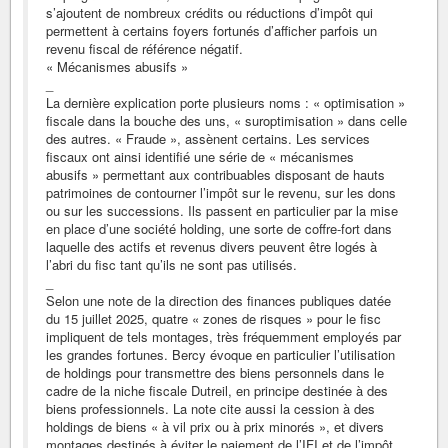
s’ajoutent de nombreux crédits ou réductions d’impôt qui
permettent à certains foyers fortunés d’afficher parfois un
revenu fiscal de référence négatif.
« Mécanismes abusifs »
_
La dernière explication porte plusieurs noms : « optimisation »
fiscale dans la bouche des uns, « suroptimisation » dans celle
des autres. « Fraude », assènent certains. Les services
fiscaux ont ainsi identifié une série de « mécanismes
abusifs » permettant aux contribuables disposant de hauts
patrimoines de contourner l’impôt sur le revenu, sur les dons
ou sur les successions. Ils passent en particulier par la mise
en place d’une société holding, une sorte de coffre-fort dans
laquelle des actifs et revenus divers peuvent être logés à
l’abri du fisc tant qu’ils ne sont pas utilisés.
_
Selon une note de la direction des finances publiques datée
du 15 juillet 2025, quatre « zones de risques » pour le fisc
impliquent de tels montages, très fréquemment employés par
les grandes fortunes. Bercy évoque en particulier l’utilisation
de holdings pour transmettre des biens personnels dans le
cadre de la niche fiscale Dutreil, en principe destinée à des
biens professionnels. La note cite aussi la cession à des
holdings de biens « à vil prix ou à prix minorés », et divers
montages destinés à éviter le paiement de l’IFI et de l’impôt