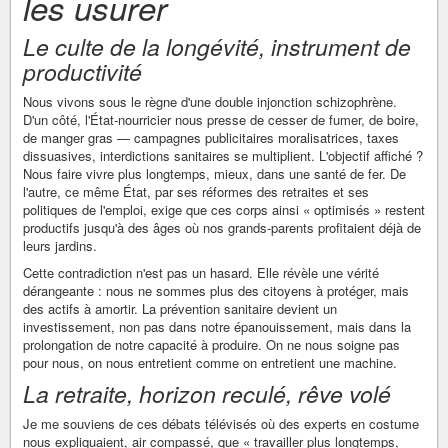
les usurer
Le culte de la longévité, instrument de
productivité
Nous vivons sous le règne d'une double injonction schizophrène.
D'un côté, l'État-nourricier nous presse de cesser de fumer, de boire,
de manger gras — campagnes publicitaires moralisatrices, taxes
dissuasives, interdictions sanitaires se multiplient. L'objectif affiché ?
Nous faire vivre plus longtemps, mieux, dans une santé de fer. De
l'autre, ce même État, par ses réformes des retraites et ses
politiques de l'emploi, exige que ces corps ainsi « optimisés » restent
productifs jusqu'à des âges où nos grands-parents profitaient déjà de
leurs jardins.
Cette contradiction n'est pas un hasard. Elle révèle une vérité
dérangeante : nous ne sommes plus des citoyens à protéger, mais
des actifs à amortir. La prévention sanitaire devient un
investissement, non pas dans notre épanouissement, mais dans la
prolongation de notre capacité à produire. On ne nous soigne pas
pour nous, on nous entretient comme on entretient une machine.
La retraite, horizon reculé, rêve volé
Je me souviens de ces débats télévisés où des experts en costume
nous expliquaient, air compassé, que « travailler plus longtemps,