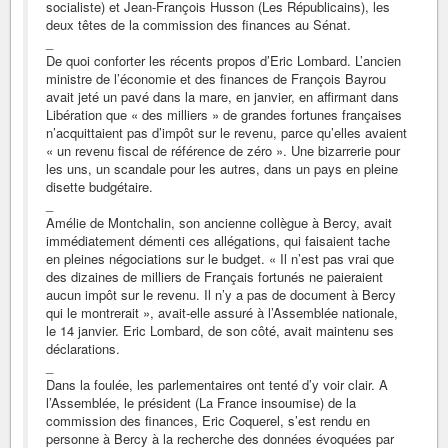
socialiste) et Jean-François Husson (Les Républicains), les
deux têtes de la commission des finances au Sénat.
_
De quoi conforter les récents propos d’Eric Lombard. L’ancien
ministre de l’économie et des finances de François Bayrou
avait jeté un pavé dans la mare, en janvier, en affirmant dans
Libération que « des milliers » de grandes fortunes françaises
n’acquittaient pas d’impôt sur le revenu, parce qu’elles avaient
« un revenu fiscal de référence de zéro ». Une bizarrerie pour
les uns, un scandale pour les autres, dans un pays en pleine
disette budgétaire.
_
Amélie de Montchalin, son ancienne collègue à Bercy, avait
immédiatement démenti ces allégations, qui faisaient tache
en pleines négociations sur le budget. « Il n’est pas vrai que
des dizaines de milliers de Français fortunés ne paieraient
aucun impôt sur le revenu. Il n’y a pas de document à Bercy
qui le montrerait », avait-elle assuré à l’Assemblée nationale,
le 14 janvier. Eric Lombard, de son côté, avait maintenu ses
déclarations.
_
Dans la foulée, les parlementaires ont tenté d’y voir clair. A
l’Assemblée, le président (La France insoumise) de la
commission des finances, Eric Coquerel, s’est rendu en
personne à Bercy à la recherche des données évoquées par