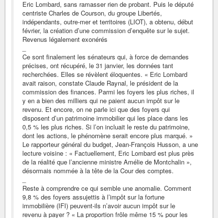
Eric Lombard, sans ramasser rien de probant. Puis le député
centriste Charles de Courson, du groupe Libertés,
indépendants, outre‑mer et territoires (LIOT), a obtenu, début
février, la création d’une commission d’enquête sur le sujet.
Revenus légalement exonérés
_
Ce sont finalement les sénateurs qui, à force de demandes
précises, ont récupéré, le 31 janvier, les données tant
recherchées. Elles se révèlent éloquentes. « Eric Lombard
avait raison, constate Claude Raynal, le président de la
commission des finances. Parmi les foyers les plus riches, il
y en a bien des milliers qui ne paient aucun impôt sur le
revenu. Et encore, on ne parle ici que des foyers qui
disposent d’un patrimoine immobilier qui les place dans les
0,5 % les plus riches. Si l’on incluait le reste du patrimoine,
dont les actions, le phénomène serait encore plus marqué. »
Le rapporteur général du budget, Jean-François Husson, a une
lecture voisine : « Factuellement, Eric Lombard est plus près
de la réalité que l’ancienne ministre Amélie de Montchalin »,
désormais nommée à la tête de la Cour des comptes.
_
Reste à comprendre ce qui semble une anomalie. Comment
9,8 % des foyers assujettis à l’impôt sur la fortune
immobilière (IFI) peuvent-ils n’avoir aucun impôt sur le
revenu à payer ? « La proportion frôle même 15 % pour les