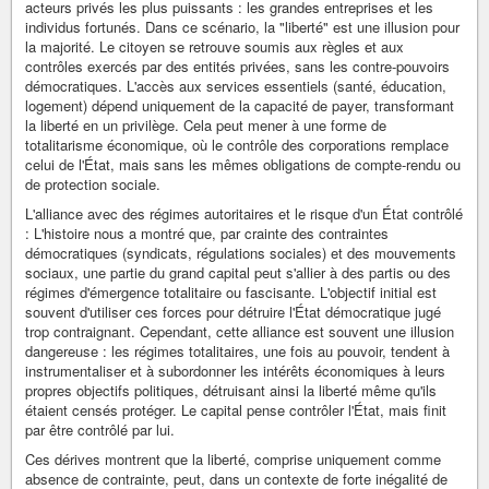
acteurs privés les plus puissants : les grandes entreprises et les
individus fortunés. Dans ce scénario, la "liberté" est une illusion pour
la majorité. Le citoyen se retrouve soumis aux règles et aux
contrôles exercés par des entités privées, sans les contre-pouvoirs
démocratiques. L'accès aux services essentiels (santé, éducation,
logement) dépend uniquement de la capacité de payer, transformant
la liberté en un privilège. Cela peut mener à une forme de
totalitarisme économique, où le contrôle des corporations remplace
celui de l'État, mais sans les mêmes obligations de compte-rendu ou
de protection sociale.
L'alliance avec des régimes autoritaires et le risque d'un État contrôlé
: L'histoire nous a montré que, par crainte des contraintes
démocratiques (syndicats, régulations sociales) et des mouvements
sociaux, une partie du grand capital peut s'allier à des partis ou des
régimes d'émergence totalitaire ou fascisante. L'objectif initial est
souvent d'utiliser ces forces pour détruire l'État démocratique jugé
trop contraignant. Cependant, cette alliance est souvent une illusion
dangereuse : les régimes totalitaires, une fois au pouvoir, tendent à
instrumentaliser et à subordonner les intérêts économiques à leurs
propres objectifs politiques, détruisant ainsi la liberté même qu'ils
étaient censés protéger. Le capital pense contrôler l'État, mais finit
par être contrôlé par lui.
Ces dérives montrent que la liberté, comprise uniquement comme
absence de contrainte, peut, dans un contexte de forte inégalité de