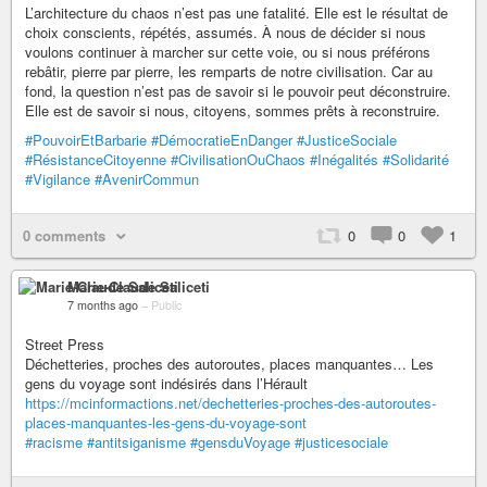
L’architecture du chaos n’est pas une fatalité. Elle est le résultat de
choix conscients, répétés, assumés. À nous de décider si nous
voulons continuer à marcher sur cette voie, ou si nous préférons
rebâtir, pierre par pierre, les remparts de notre civilisation. Car au
fond, la question n’est pas de savoir si le pouvoir peut déconstruire.
Elle est de savoir si nous, citoyens, sommes prêts à reconstruire.
#PouvoirEtBarbarie
#DémocratieEnDanger
#JusticeSociale
#RésistanceCitoyenne
#CivilisationOuChaos
#Inégalités
#Solidarité
#Vigilance
#AvenirCommun
0 comments
0
0
1
Marie-Claude Saliceti
7 months ago
–
Public
Street Press
Déchetteries, proches des autoroutes, places manquantes… Les
gens du voyage sont indésirés dans l’Hérault
https://mcinformactions.net/dechetteries-proches-des-autoroutes-
places-manquantes-les-gens-du-voyage-sont
#racisme
#antitsiganisme
#gensduVoyage
#justicesociale