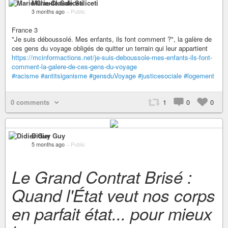
Marie-Claude Saliceti
3 months ago
–
Public
France 3
"Je suis déboussolé. Mes enfants, ils font comment ?", la galère de
ces gens du voyage obligés de quitter un terrain qui leur appartient
https://mcinformactions.net/je-suis-deboussole-mes-enfants-ils-font-
comment-la-galere-de-ces-gens-du-voyage
#racisme
#antitsiganisme
#gensduVoyage
#justicesociale
#logement
0 comments
1
0
0
Didier Guy
5 months ago
–
Public
Le Grand Contrat Brisé :
Quand l'État veut nos corps
en parfait état... pour mieux