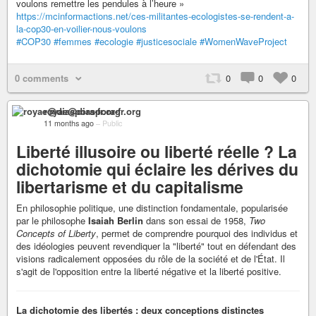
voulons remettre les pendules à l’heure »
https://mcinformactions.net/ces-militantes-ecologistes-se-rendent-a-
la-cop30-en-voilier-nous-voulons
#COP30
#femmes
#ecologie
#justicesociale
#WomenWaveProject
0 comments
0
0
0
royae@diaspora-fr.org
11 months ago
–
Public
Liberté illusoire ou liberté réelle ? La
dichotomie qui éclaire les dérives du
libertarisme et du capitalisme
En philosophie politique, une distinction fondamentale, popularisée
par le philosophe
Isaiah Berlin
dans son essai de 1958,
Two
Concepts of Liberty
, permet de comprendre pourquoi des individus et
des idéologies peuvent revendiquer la "liberté" tout en défendant des
visions radicalement opposées du rôle de la société et de l'État. Il
s'agit de l'opposition entre la liberté négative et la liberté positive.
La dichotomie des libertés : deux conceptions distinctes