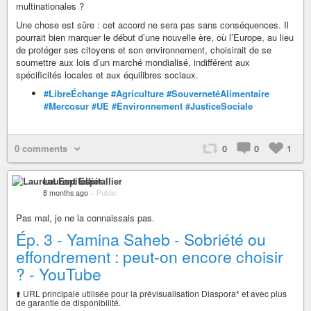
multinationales ?
Une chose est sûre : cet accord ne sera pas sans conséquences. Il
pourrait bien marquer le début d’une nouvelle ère, où l’Europe, au lieu
de protéger ses citoyens et son environnement, choisirait de se
soumettre aux lois d’un marché mondialisé, indifférent aux
spécificités locales et aux équilibres sociaux.
#LibreÉchange
#Agriculture
#SouvernetéAlimentaire
#Mercosur
#UE
#Environnement
#JusticeSociale
0 comments
0
0
1
Laurent Espitallier
8 months ago
–
Public
Pas mal, je ne la connaissais pas.
Ép. 3 - Yamina Saheb - Sobriété ou
effondrement : peut-on encore choisir
? - YouTube
⬆️ URL principale utilisée pour la prévisualisation Diaspora* et avec plus
de garantie de disponibilité.