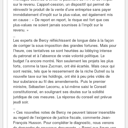
sur le revenu. L’apport-cession, un dispositif qui permet de
réinvestir le produit de la vente d’une entreprise sans payer
immédiatement d’impôt sur la plus-value, est également mis
en cause : « De report en report, le risque est fort que ces
plus-values ne soient jamais soumises à l’impôt sur le
revenu. »
_
Les experts de Bercy réfléchissent de longue date à la façon
de corriger la sous-imposition des grandes fortunes. Mais pour
l’heure, ces tentatives se sont heurtées au lobbying intense
du patronat et à l’absence de vraie volonté politique. Le
budget l’a encore montré. Non seulement les projets les plus
forts, comme la taxe Zucman, ont été écartés. Mais ceux qui
sont restés, tels que le resserrement de la niche Dutreil ou la
nouvelle taxe sur les holdings, ont été à peu près vidés de
leur substance au fil des amendements. Puis le premier
ministre, Sébastien Lecornu, a lui-même saisi le Conseil
constitutionnel, en soulignant ses doutes sur la solidité
juridique de ces mesures. La réponse du conseil est prévue
jeudi soir.
_
« Ces nouvelles notes de Bercy ne peuvent laisser insensible
au regard de l’exigence de justice fiscale, commente Jean-
François Husson. Pour compléter le diagnostic, nous venons
de demander de nouveaux documents. » Parmi eux figure une