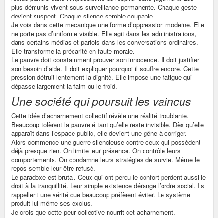
plus démunis vivent sous surveillance permanente. Chaque geste
devient suspect. Chaque silence semble coupable.
Je vois dans cette mécanique une forme d’oppression moderne. Elle
ne porte pas d’uniforme visible. Elle agit dans les administrations,
dans certains médias et parfois dans les conversations ordinaires.
Elle transforme la précarité en faute morale.
Le pauvre doit constamment prouver son innocence. Il doit justifier
son besoin d’aide. Il doit expliquer pourquoi il souffre encore. Cette
pression détruit lentement la dignité. Elle impose une fatigue qui
dépasse largement la faim ou le froid.
Une société qui poursuit les vaincus
Cette idée d’acharnement collectif révèle une réalité troublante.
Beaucoup tolèrent la pauvreté tant qu’elle reste invisible. Dès qu’elle
apparaît dans l’espace public, elle devient une gêne à corriger.
Alors commence une guerre silencieuse contre ceux qui possèdent
déjà presque rien. On limite leur présence. On contrôle leurs
comportements. On condamne leurs stratégies de survie. Même le
repos semble leur être refusé.
Le paradoxe est brutal. Ceux qui ont perdu le confort perdent aussi le
droit à la tranquillité. Leur simple existence dérange l’ordre social. Ils
rappellent une vérité que beaucoup préfèrent éviter. Le système
produit lui même ses exclus.
Je crois que cette peur collective nourrit cet acharnement.