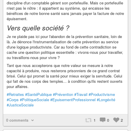
discipline d'un comptable gérant son portefeuille. Mais ce portefeuille
n'est pas le nôtre : il appartient au système, qui encaisse les
bénéfices de notre bonne santé sans jamais payer la facture de notre
épuisement.
Vers quelle société ?
Je ne plaide pas ici pour l'abandon de la prévention sanitaire, loin de
là. Je dénonce l'instrumentalisation de cette prévention au service
d'une logique productiviste. Car au fond de cette contradiction se
cache une question politique essentielle : vivons-nous pour travailler,
ou travaillons-nous pour vivre ?
Tant que nous accepterons que notre valeur se mesure à notre
capacité à produire, nous resterons prisonniers de ce grand contrat
brisé. Celui qui promet la santé pour mieux exiger la servitude. Celui
qui fait de nos corps des temples... à condition qu'ils restent ouverts
pour affaires.
#Retraites
#SantéPublique
#Prévention
#Travail
#Productivisme
#Corps
#PolitiqueSociale
#EpuisementProfessionnel
#Longévité
#JusticeSociale
0 comments
1
0
2