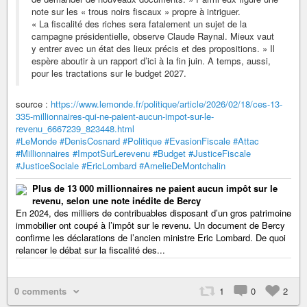
note sur les « trous noirs fiscaux » propre à intriguer.
« La fiscalité des riches sera fatalement un sujet de la
campagne présidentielle, observe Claude Raynal. Mieux vaut
y entrer avec un état des lieux précis et des propositions. » Il
espère aboutir à un rapport d’ici à la fin juin. A temps, aussi,
pour les tractations sur le budget 2027.
source :
https://www.lemonde.fr/politique/article/2026/02/18/ces-13-
335-millionnaires-qui-ne-paient-aucun-impot-sur-le-
revenu_6667239_823448.html
#LeMonde
#DenisCosnard
#Politique
#EvasionFiscale
#Attac
#Millionnaires
#ImpotSurLerevenu
#Budget
#JusticeFiscale
#JusticeSociale
#EricLombard
#AmelieDeMontchalin
Plus de 13 000 millionnaires ne paient aucun impôt sur le
revenu, selon une note inédite de Bercy
En 2024, des milliers de contribuables disposant d’un gros patrimoine
immobilier ont coupé à l’impôt sur le revenu. Un document de Bercy
confirme les déclarations de l’ancien ministre Eric Lombard. De quoi
relancer le débat sur la fiscalité des...
0 comments
1
0
2