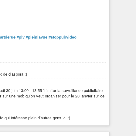
artderue
#plv
#pleinlavue
#stoppubvideo
et de diaspora :)
 30 juin 13:00 - 13:55 “Limiter la surveillance publicitaire
ier sur une mob qu’on veut organiser pour le 28 janvier sur ce
o qui intéresse plein d’autres gens ici :)