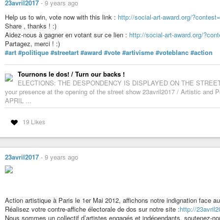
23avril2017
-
9 years ago
Help us to win, vote now with this link :
http://social-art-award.org/?contes
Share , thanks ! :)
Aidez-nous à gagner en votant sur ce lien :
http://social-art-award.org/?co
Partagez, merci ! :)
#art
#politique
#streetart
#award
#vote
#artivisme
#voteblanc
#action
Tournons le dos! / Turn our backs !
ELECTIONS: THE DESPONDENCY IS DISPLAYED ON THE STREET The Co
your presence at the opening of the street show 23avril2017 / Artistic 
APRIL ...
19 Likes
23avril2017
-
9 years ago
Action artistique à Paris le 1er Mai 2012, affichons notre indignation face a
Réalisez votre contre-affiche électorale de dos sur notre site :
http://23avril
Nous sommes un collectif d’artistes engagés et indépendants, soutenez-no