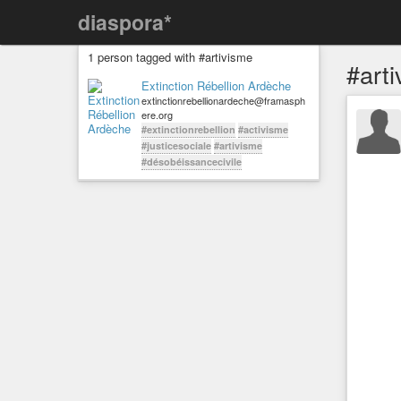
diaspora*
1 person tagged with #artivisme
#art
Extinction Rébellion Ardèche
extinctionrebellionardeche@framasph
ere.org
#extinctionrebellion
#activisme
#justicesociale
#artivisme
#désobéissancecivile