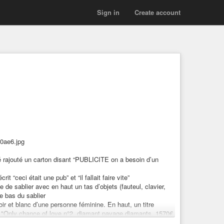
Sign in
Create account
0ae6.jpg
é rajouté un carton disant “PUBLICITE on a besoin d’un
 “ceci était une pub” et “il fallait faire vite”
 de sablier avec en haut un tas d’objets (fauteul, clavier,
le bas du sablier
ir et blanc d’une personne féminine. En haut, un titre
nde "Only chance of love n°2, diamant pavage diamants, 1570€
 mineurs mineurs, 0,30€ d’éco-participation, 473 € de