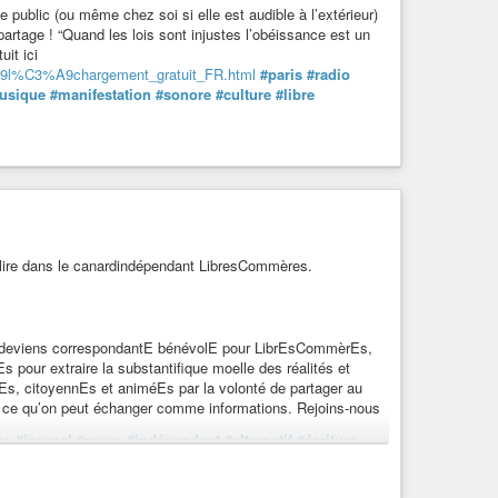
ce public (ou même chez soi si elle est audible à l’extérieur)
t partage ! “Quand les lois sont injustes l’obéissance est un
it ici
%A9l%C3%A9chargement_gratuit_FR.html
#paris
#radio
usique
#manifestation
#sonore
#culture
#libre
 lire dans le canardindépendant LibresCommères.
sir, deviens correspondantE bénévolE pour LibrEsCommèrEs,
Es pour extraire la substantifique moelle des réalités et
, citoyennEs et animéEs par la volonté de partager au
r ce qu’on peut échanger comme informations. Rejoins-nous
ne
#journal
#revue
#indépendant
#alternatif
#écriture
xpression
#protestation
#anarchisme
#activisme