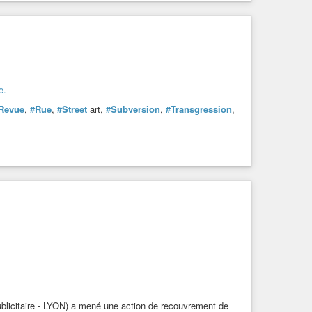
e.
Revue
,
#Rue
,
#Street
art,
#Subversion
,
#Transgression
,
ublicitaire - LYON) a mené une action de recouvrement de