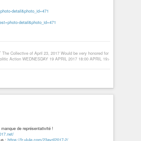
t=photo-detail&photo_id=471
ntest=photo-detail&photo_id=471
llective of April 23, 2017 Would be very honored for
and Politic Action WEDNESDAY 19 APRIL 2017 18:00 APRIL 19>
u manque de représentativité !
2017.net/
us :
https://fr.ulule.com/23avril2017-2/