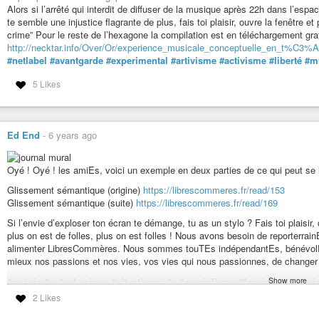
Alors si l’arrêté qui interdit de diffuser de la musique après 22h dans l’espa
te semble une injustice flagrante de plus, fais toi plaisir, ouvre la fenêtre e
crime” Pour le reste de l’hexagone la compilation est en téléchargement gratu
http://necktar.info/Over/Or/experience_musicale_conceptuelle_en_t%C3
#netlabel
#avantgarde
#experimental
#artivisme
#activisme
#liberté
#m
5 Likes
Ed End
-
6 years ago
Oyé ! Oyé ! les amiEs, voici un exemple en deux parties de ce qui peut se
Glissement sémantique (origine)
https://librescommeres.fr/read/153
Glissement sémantique (suite)
https://librescommeres.fr/read/169
Si l’envie d’exploser ton écran te démange, tu as un stylo ? Fais toi plai
plus on est de folles, plus on est folles ! Nous avons besoin de reporterrain
alimenter LibresCommères. Nous sommes touTEs indépendantEs, bénévolEs
mieux nos passions et nos vies, vos vies qui nous passionnes, de change
Show more
#poésie
#pataphysique
#situationniste
#surréalisme
#fanzine
#magazi
#littérature
#actualité
#expérimentation
#journaliste
#écrivain
#libre
#e
2 Likes
#artivisme