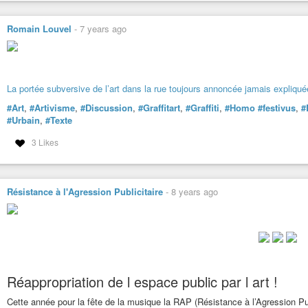
Romain Louvel
-
7 years ago
La portée subversive de l’art dans la rue toujours annoncée jamais expliqué
#Art
,
#Artivisme
,
#Discussion
,
#Graffitart
,
#Graffiti
,
#Homo
#festivus
,
#
#Urbain
,
#Texte
3 Likes
Résistance à l'Agression Publicitaire
-
8 years ago
Réappropriation de l espace public par l art !
Cette année pour la fête de la musique la RAP (Résistance à l’Agression P