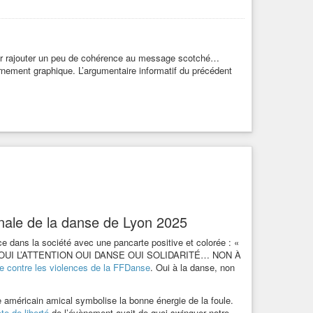
ncart : “info” et écrit à la main “ce qu’on n’achète pas, ils
original/25e9175d008e2e09.jpg
pour rajouter un peu de cohérence au message scotché…
ournement graphique. L’argumentaire informatif du précédent
ennale de la danse de Lyon 2025
nce dans la société avec une pancarte positive et colorée : «
e : « OUI L’ATTENTION OUI DANSE OUI SOLIDARITÉ… NON À
e contre les violences de la FFDanse
. Oui à la danse, non
e américain amical symbolise la bonne énergie de la foule.
e de liberté
de l’évènement avait de quoi swinguer notre