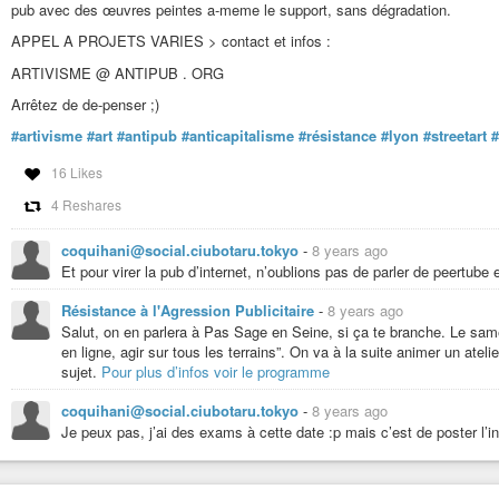
pub avec des œuvres peintes a-meme le support, sans dégradation.
APPEL A PROJETS VARIES > contact et infos :
ARTIVISME @ ANTIPUB . ORG
Arrêtez de de-penser ;)
#artivisme
#art
#antipub
#anticapitalisme
#résistance
#lyon
#streetart
#
16 Likes
4 Reshares
coquihani@social.ciubotaru.tokyo
-
8 years ago
Et pour virer la pub d’internet, n’oublions pas de parler de peertube 
Résistance à l'Agression Publicitaire
-
8 years ago
Salut, on en parlera à Pas Sage en Seine, si ça te branche. Le samedi
en ligne, agir sur tous les terrains”. On va à la suite animer un atel
sujet.
Pour plus d’infos voir le programme
coquihani@social.ciubotaru.tokyo
-
8 years ago
Je peux pas, j’ai des exams à cette date :p mais c’est de poster l’inf