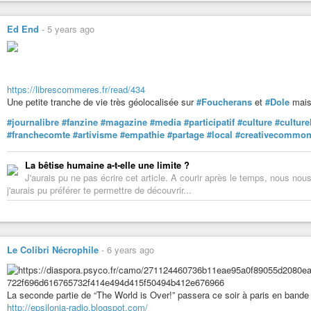
Non à la violence
Ed End
-
5 years ago
https://librescommeres.fr/read/434
Une petite tranche de vie très géolocalisée sur
#Foucherans
et
#Dole
mais 
#journalibre
#fanzine
#magazine
#media
#participatif
#culture
#culture
#franchecomte
#artivisme
#empathie
#partage
#local
#creativecommo
La bêtise humaine a-t-elle une limite ?
J'aurais pu ne pas écrire cet article. A courir après le temps, nous nou
j'aurais pu préférer te permettre de découvrir...
Le Colibri Nécrophile
-
6 years ago
La seconde partie de “The World is Over!” passera ce soir à paris en bande 
http://epsilonia-radio.blogspot.com/