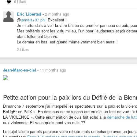
6 Likes
publicité, 810 € de FAMAS, et 0,99€ de savon pour s’en laver l’annulaire” un e
ne le vendent pas… et ouais !”
Eric Libertad
-
2 months ago
#artivisme
#AntiPub
#Toulouse
@
jamais+37 phil
Excellent !
https://cdn.h4.io/cache/media_attachments/files/116/675/235/668/372/609/
Je m’attendais à voir la vitre brisée du premier panneau de pub, 
Mes préférés sont les 2 du milieu, l’un pour l’audacieux et joli dét
étant tellement bien vu.
Le dernier en bas, est quand même vraiment bien aussi !
2 Likes
Jean-Marc-en-ciel
-
11 months ago
Petite action pour la paix lors du Défilé de la Bi
Dimanche 7 septembre j’ai interpellé les spectateurs sur la paix et la viole
BoUgEr en PaiX ». En dessous de ce slogan arc-en-ciel un test de vu
LA VIOLENCE ». Cette énumération de ouis fait écho à la
démarche de lutt
aux violences. Et vous quels sont vos ouis ??
Le sujet laisse parfois perplexe voire rebute mais un échange avec un jeun
Le manifeste
Face à la violence que traverse le monde, la danse comme act