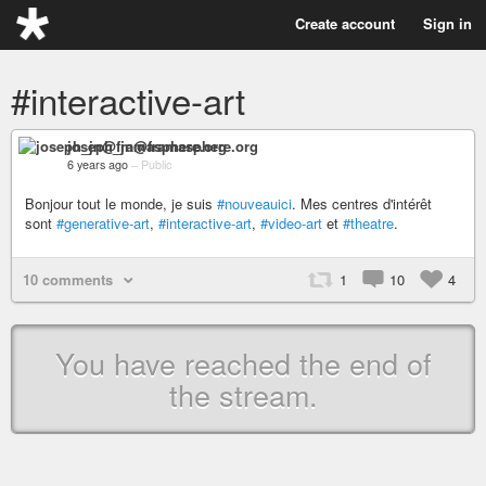
Create account
Sign in
#interactive-art
joseph_jn@framasphere.org
6 years ago
–
Public
Bonjour tout le monde, je suis
#nouveauici
. Mes centres d'intérêt
sont
#generative-art
,
#interactive-art
,
#video-art
et
#theatre
.
10 comments
1
10
4
You have reached the end of
the stream.