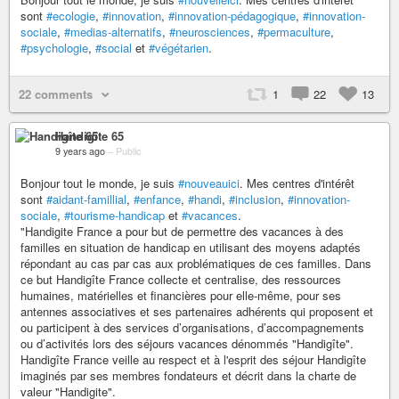
sont
#ecologie
,
#innovation
,
#innovation-pédagogique
,
#innovation-
sociale
,
#medias-alternatifs
,
#neurosciences
,
#permaculture
,
#psychologie
,
#social
et
#végétarien
.
22 comments
1
22
13
Handigîte 65
9 years ago
–
Public
Bonjour tout le monde, je suis
#nouveauici
. Mes centres d'intérêt
sont
#aidant-famillial
,
#enfance
,
#handi
,
#inclusion
,
#innovation-
sociale
,
#tourisme-handicap
et
#vacances
.
"Handigite France a pour but de permettre des vacances à des
familles en situation de handicap en utilisant des moyens adaptés
répondant au cas par cas aux problématiques de ces familles. Dans
ce but Handigîte France collecte et centralise, des ressources
humaines, matérielles et financières pour elle-même, pour ses
antennes associatives et ses partenaires adhérents qui proposent et
ou participent à des services d’organisations, d’accompagnements
ou d’activités lors des séjours vacances dénommés "Handigîte".
Handigîte France veille au respect et à l'esprit des séjour Handigîte
imaginés par ses membres fondateurs et décrit dans la charte de
valeur "Handigite".