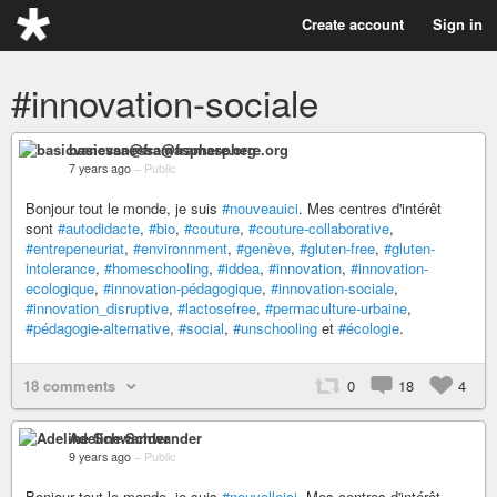
Create account
Sign in
#innovation-sociale
basicvanessa@framasphere.org
7 years ago
–
Public
Bonjour tout le monde, je suis
#nouveauici
. Mes centres d'intérêt
sont
#autodidacte
,
#bio
,
#couture
,
#couture-collaborative
,
#entrepeneuriat
,
#environnment
,
#genève
,
#gluten-free
,
#gluten-
intolerance
,
#homeschooling
,
#iddea
,
#innovation
,
#innovation-
ecologique
,
#innovation-pédagogique
,
#innovation-sociale
,
#innovation_disruptive
,
#lactosefree
,
#permaculture-urbaine
,
#pédagogie-alternative
,
#social
,
#unschooling
et
#écologie
.
18 comments
0
18
4
Adeline Schwander
9 years ago
–
Public
Bonjour tout le monde, je suis
#nouvelleici
. Mes centres d'intérêt