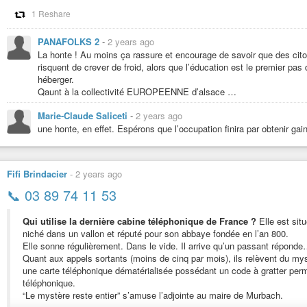
Souvenir français ont été mis en veille par manque d’adhérents et de 
« Nous savons que Benoît Sigrist traverse une passe difficile », assure Fab
1 Reshare
presque vingt ans à la tête de l’antenne de Wœrth, Benoît Sigrist dou
Bas-Rhin, qui indique n’avoir pas été informé des insultes en ligne. « Notre
quatre. Si je démissionne, c’est dix-sept ans de travail qui vont disparaî
contacts réguliers avec lui en ce sens », faisant référence au mail envoyé l
PANAFOLKS 2
-
2 years ago
ont déjà envoyé des courriels de soutien après avoir appris sa mise en r
Théo Bernhardt quant à lui refuse d’endosser la responsabilité de cette v
La honte ! Au moins ça rassure et encourage de savoir que des cit
communiqué, puis dans ma vidéo. J’ai même répondu aux commentaires qui
risquent de crever de froid, alors que l’éducation est le premier pas d
#Politique
#Alsace
#Guerre
#ExtremeDroite
#RN
#Presidentielle
#J
répondre à la haine par la haine. »
héberger.
Face aux insultes, Benoît Sigrist, qui n’est présent que sur Facebook, affirm
Qaunt à la collectivité EUROPEENNE d’alsace …
peur pour ma famille si leurs noms sont aussi diffusés. La possibilité de
maison ou ma voiture m’inquiètent aussi. »
Marie-Claude Saliceti
-
2 years ago
🄾🅽🅈🆇
Mercredi 13 août, Benoît Sigrist a annoncé aux membres de son comité sa m
une honte, en effet. Espérons que l’occupation finira par obtenir gai
français ont été mis en veille par manque d’adhérents et de bénévoles, co
la tête de l’antenne de Wœrth, Benoît Sigrist doute de la survie de son co
c’est dix-sept ans de travail qui vont disparaître », regrette-t-il. Plusieur
soutien après avoir appris sa mise en retrait.
Fifi Brindacier
-
2 years ago
#Politique
#Alsace
#Guerre
#ExtremeDroite
#RN
#Presidentielle
#Justi
📞 03 89 74 11 53
Le président du Souvenir français d’un village du Bas-Rhin écarté
Qui utilise la dernière cabine téléphonique de France ?
Elle est sit
Après un discours dénonçant les idées d’extrême droite, le comité du S
niché dans un vallon et réputé pour son abbaye fondée en l’an 800.
direction régionale. Benoît Sigrist, qui a prononcé le discours, est vis…
Elle sonne régulièrement. Dans le vide. Il arrive qu’un passant répond
Quant aux appels sortants (moins de cinq par mois), ils relèvent du my
une carte téléphonique dématérialisée possédant un code à gratter perme
téléphonique.
“Le mystère reste entier” s’amuse l’adjointe au maire de Murbach.