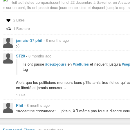
Huit activistes comparaissent lundi 22 décembre à Saverne, en Alsac
» sur un pont, ils ont passé deux jours en cellules et risquent jusqu'à sept
2 Likes
1 Reshare
jamais+37 phil
-
8 months ago
;-)
ST20
-
8 months ago
ils ont passé
#deux-jours
en
#cellules
et risquent jusqu’à
#sep
tag
Alors que les politiciens-menteurs leurs p’tits amis très riches qui
en liberté et jamais accuser…
1 Like
Phil
-
8 months ago
“stocamine contamene”
… p’tain, XR même pas foutus d’écrire corr
Emmanuel Florac
-
10 months ago