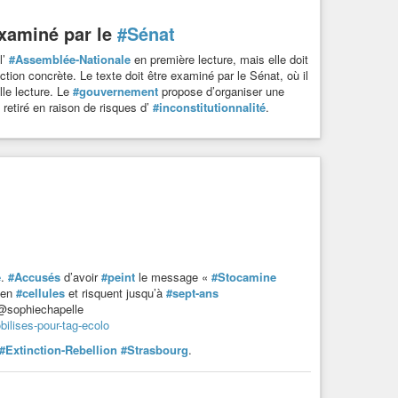
examiné par le
#Sénat
l’
#Assemblée-Nationale
en première lecture, mais elle doit
tion concrète. Le texte doit être examiné par le Sénat, où il
lle lecture. Le
#gouvernement
propose d’organiser une
retiré en raison de risques d’
#inconstitutionnalité
.
e
.
#Accusés
d’avoir
#peint
le message «
#Stocamine
en
#cellules
et risquent jusqu’à
#sept-ans
@sophiechapelle
ilises-pour-tag-ecolo
#Extinction-Rebellion
#Strasbourg
.