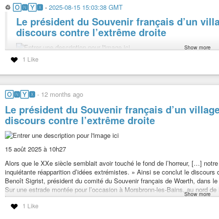
♲
🄾🅽🅈🆇
-
2025-08-15 15:03:38 GMT
Le président du Souvenir français d’un vil
discours contre l’extrême droite
Show more
1 Like
15 août 2025 à 10h27
Alors que le XXe siècle semblait avoir touché le fond de l’horreur, […] 
nouvelle et inquiétante réapparition d’idées extrémistes. » Ainsi se con
Frœschwiller-Wœrth de Benoît Sigrist, président du comité du Souvenir
🄾🅽🅈🆇
-
12 months ago
Sur une estrade montée pour l’occasion à Morsbronn-les-Bains, au nord 
Le président du Souvenir français d’un villag
contre les « idéologies brunes et nauséabondes […] d’extrême droite »,
discours contre l’extrême droite
créent un contexte favorable aux guerres.
Dans le public, le député du Rassemblement national (RN) de la 8e circ
Pour lui, ce discours est une « insulte envers les 13 millions d’électeur
15 août 2025 à 10h27
cérémonie pour confronter Benoît Sigrist en personne. Le lendemain, l
sociaux qu’il porte plainte pour diffamation publique.
Alors que le XXe siècle semblait avoir touché le fond de l’horreur, […] notr
Immédiatement, Benoît Sigrist reçoit des dizaines de messages et com
inquiétante réapparition d’idées extrémistes. » Ainsi se conclut le discou
août, le délégué régional adjoint du Souvenir français appelle Benoît Sig
Benoît Sigrist, président du comité du Souvenir français de Wœrth, dans le
soutien, il lui annonce que son comité est désormais « mis en veille ».
Sur une estrade montée pour l’occasion à Morsbronn-les-Bains, au nord de l
Show more
les « idéologies brunes et nauséabondes […] d’extrême droite », en « rech
Excuses au député RN
1 Like
contexte favorable aux guerres.
Joint par téléphone, Benoît Sigrist, 56 ans dont dix-sept passés à anim