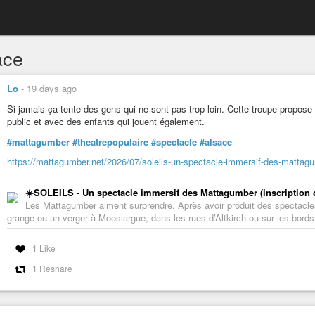
ace
Lo
-
19 days ago
Si jamais ça tente des gens qui ne sont pas trop loin. Cette troupe propose 
public et avec des enfants qui jouent également.
#mattagumber
#theatrepopulaire
#spectacle
#alsace
https://mattagumber.net/2026/07/soleils-un-spectacle-immersif-des-mattagum
☀️SOLEILS - Un spectacle immersif des Mattagumber (inscription 
Les Mattagumber aiment surprendre. Après avoir produit des spectacles
grange ou un verger à Mooslargue, dans les rues d’Altkirch ou sur les bords
1 Like
1 Reshare