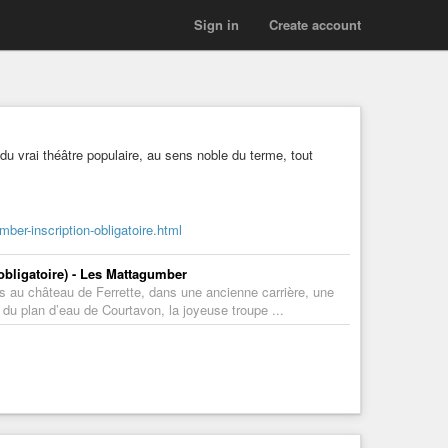
Sign in
Create account
du vrai théâtre populaire, au sens noble du terme, tout
ber-inscription-obligatoire.html
obligatoire) - Les Mattagumber
 au château de Ferrette, dans une ancienne carrière, une
 du plan d’eau de Courtavon, la joyeuse troupe ...