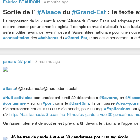
Fabrice BEAUDOIN
-
4 months ago
Sortie de l’
#Alsace
du
#Grand-Est
: le texte 
La proposition de loi visant à sortir l’Alsace du Grand Est a été adoptée par 
encore passer par un chemin législatif complexe avant d’aboutir à une traduc
sera modifié, avant de revenir devant l’Assemblée nationale pour une nouve
#consultation
des
#habitants
du
#Grand-Est
, mais cet amendement a été 
jamais+37 phil
-
8 months ago
#Basta
! @bastamedia@mastodon.social
#Huit-activistes
comparaissent lundi 22 décembre à
#Saverne
, en
#Alsac
#contamine
» sur un
#pont
dans le
#Bas-Rhin
, ils ont passé
#deux-jours
d’emprisonnement et 100 000 € d’amende, pour un tag.
#Explications
par 
👉️
https://basta.media/Stocamine-46-heures-garde-a-vue-30-gendarmes-mob
Un rassemblement de soutien est prévu à 8h devant le tribunal à l’appel de
46 heures de garde à vue et 30 gendarmes pour un tag écolo