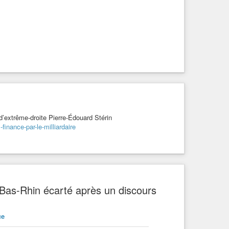
 d’extrême-droite Pierre-Édouard Stérin
finance-par-le-milliardaire
u Bas-Rhin écarté après un discours
ce