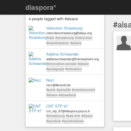
diaspora*
4 people tagged with #alsace
#als
Velorution Strasbourg
velorutionstrasbourg@diasp.org
#vélo
#strasbourg
#vélorution
#manifestation
#alsace
Adeline Schwander
adelineschwander@framasphere.org
#innovation-sociale
#alsace
#pedagogie
#transition
Norz
norz@libranet.de
#paris
#paris20è
#ménilmontant
#alsace
#elsassisch
CNT STP 67
cnt_stp_67@diaspora.psyco.fr
#strasbourg
#bas-rhin
#alsace
#syndicat
#syndicalisme