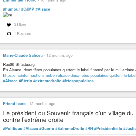
#humour
#CJMP
#Alsace
3 Likes
1 Reshare
Marie-Claude Saliceti
-
12 months ago
Rue89 Strasbourg
En Alsace, deux fêtes populaires quittent le label financé par le milliardaire
https://mcinformactions.net/en-alsace-deux-fetes-populaires-quittent-le-label-
#Alsace
#Sterin
#extremedroite
#fetespopulaires
Friend Icare
-
12 months ago
Le président du Souvenir français d’un village d
contre l’extrême droite
#Politique
#Alsace
#Guerre
#ExtremeDroite
#RN
#Présidentielle
#Justi