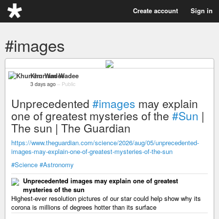
Create account
Sign in
#images
Khurram Wadee
3 days ago
–
Public
Unprecedented
#images
may explain
one of greatest mysteries of the
#Sun
|
The sun | The Guardian
https://www.theguardian.com/science/2026/aug/05/unprecedented-
images-may-explain-one-of-greatest-mysteries-of-the-sun
#Science
#Astronomy
Unprecedented images may explain one of greatest
mysteries of the sun
Highest-ever resolution pictures of our star could help show why its
corona is millions of degrees hotter than its surface