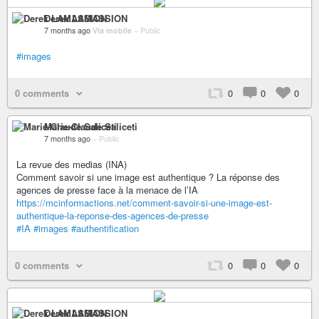
Derek LAMASSION
7 months ago
Via mobile
–
Public
#images
0 comments
0
0
0
Marie-Claude Saliceti
7 months ago
–
Public
La revue des medias (INA)
Comment savoir si une image est authentique ? La réponse des
agences de presse face à la menace de l’IA
https://mcinformactions.net/comment-savoir-si-une-image-est-
authentique-la-reponse-des-agences-de-presse
#IA
#images
#authentification
0 comments
0
0
0
Derek LAMASSION