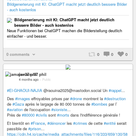
Bildgenerierung mit KI: ChatGPT macht jetzt deutlich bessere Bilder
- auch kostenlos
Bildgenerierung mit KI: ChatGPT macht jetzt deutlich
bessere Bilder - auch kostenlos
Neue Funktionen bei ChatGPT machen die Bilderstellung deutlich
einfacher - und besser.
0 comments
0
0
0
jamais+37 phil
4 months ago
–
Public
#El-GHAOUI-NAJIA
@raouina2025@mastodon.social Un
#rappel
...
Des
#images
effroyables prises par
#drone
montrent la
#destruction
de
#Gaza
après le largage de 80 000 tonnes de
#bombes
par l’
#aviation
de l'occupation
#sioniste
...
Près de
#80000
#civils
sont
#morts
dans l'indifférence générale !
Et bientôt en
#France
,
#dénoncer
les
#crimes
de cette
#entité
serait
passible de
#prison
...
https://cdn.h4.io/cache/media_attachments/files/116/333/659/130/58