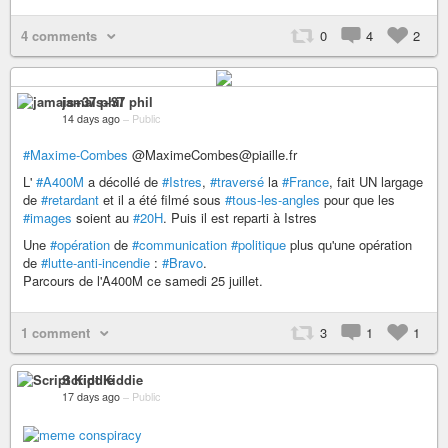
4 comments
0
4
2
jamais+37 phil
14 days ago
–
Public
#Maxime-Combes
@MaximeCombes@piaille.fr
L'
#A400M
a décollé de
#Istres
,
#traversé
la
#France
, fait UN largage
de
#retardant
et il a été filmé sous
#tous-les-angles
pour que les
#images
soient au
#20H
. Puis il est reparti à Istres
Une
#opération
de
#communication
#politique
plus qu'une opération
de
#lutte-anti-incendie
:
#Bravo
.
Parcours de l'A400M ce samedi 25 juillet.
1 comment
3
1
1
Script Kiddie
17 days ago
–
Public