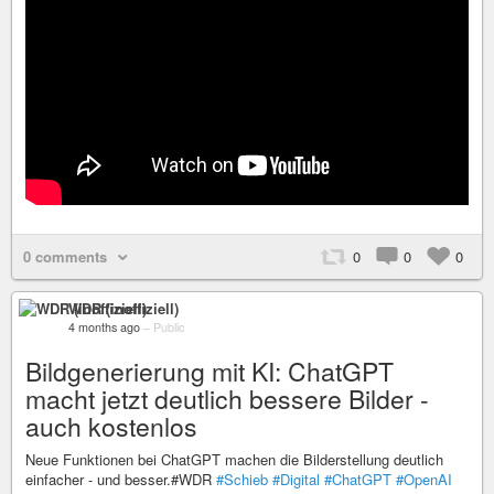
0 comments
0
0
0
WDR (inoffiziell)
4 months ago
–
Public
Bildgenerierung mit KI: ChatGPT
macht jetzt deutlich bessere Bilder -
auch kostenlos
Neue Funktionen bei ChatGPT machen die Bilderstellung deutlich
einfacher - und besser.#WDR
#Schieb
#Digital
#ChatGPT
#OpenAI