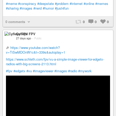
#meme
#conspiracy
#deepstate
#problem
#internet
#online
#memes
#sharing
#images
#nerd
#humor
#just4fun
0 comments
0
0
0
Cyfleye FPV
27 days ago
–
Public
🎉
https://www.youtube.com/watch?
v=TiSwMDOnW1c&t=339s&autoplay=1
https://www.schleth.com/fpv/vu-a-simple-image-viewer-for-edgetx-
radios-with-big-screens-2113.html
#fpv
#edgetx
#vu
#imageviewer
#images
#radio
#mywork