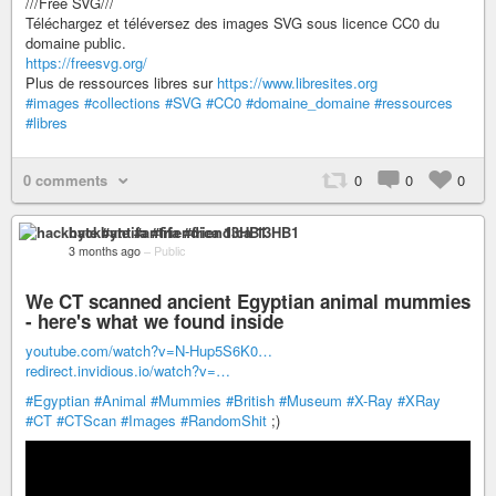
///Free SVG///
Téléchargez et téléversez des images SVG sous licence CC0 du
domaine public.
https://freesvg.org/
Plus de ressources libres sur
https://www.libresites.org
#images
#collections
#SVG
#CC0
#domaine_domaine
#ressources
#libres
0 comments
0
0
0
hackbyte #antifa #friendica 13HB1
3 months ago
–
Public
We CT scanned ancient Egyptian animal mummies
- here's what we found inside
youtube.com/watch?v=N-Hup5S6K0…
redirect.invidious.io/watch?v=…
#Egyptian
#Animal
#Mummies
#British
#Museum
#X-Ray
#XRay
#CT
#CTScan
#Images
#RandomShit
;)