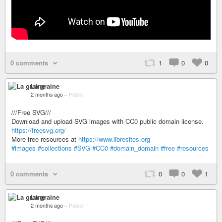
0 comments
1
0
0
La graine
2 months ago
–
Public
///Free SVG///
Download and upload SVG images with CC0 public domain license.
https://freesvg.org/
More free resources at
https://www.libresites.org
#images
#collections
#SVG
#CC0
#domain_domain
#free
#resources
0 comments
0
0
1
La graine
2 months ago
–
Public