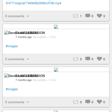
5/477/original/7449d3b2596cd7d9.mp4
0 comments
1
0
3
Derek LAMASSION
7 months ago
Via mobile
–
Public
#images
0 comments
0
0
0
Derek LAMASSION
7 months ago
Via mobile
–
Public
#images
0 comments
0
0
0