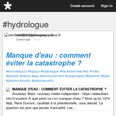
Create account
Sign in
#hydrologue
reinhard@diaspora.psyco.fr
3 years ago
–
Public
Manque d'eau : comment
éviter la catastrophe ?
#emmahaziza
#haziza
#hydrologue
#itw
#interview
#art
#video
#planete
#nature
#eau
#environnement
#catastrophe
#blastinfo
#blast
#paloma
#moritz
#palomamoritz
MANQUE D'EAU : COMMENT ÉVITER LA CATASTROPHE ?
Soutenez Blast, nouveau média indépendant : https://www.blast-
info.fr/soutenir À quel point va-t-on manquer d’eau ? Alors qu’en 1974
déjà, René Dumont, candidat à la présidentielle, nous alertait. La
question est plus que jamais d’actualité. Les...