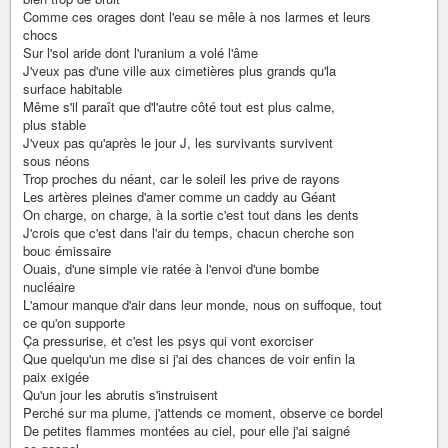
Comme ces orages dont l'eau se mêle à nos larmes et leurs
chocs
Sur l'sol aride dont l'uranium a volé l'âme
J'veux pas d'une ville aux cimetières plus grands qu'la
surface habitable
Même s'il paraît que d'l'autre côté tout est plus calme,
plus stable
J'veux pas qu'après le jour J, les survivants survivent
sous néons
Trop proches du néant, car le soleil les prive de rayons
Les artères pleines d'amer comme un caddy au Géant
On charge, on charge, à la sortie c'est tout dans les dents
J'crois que c'est dans l'air du temps, chacun cherche son
bouc émissaire
Ouais, d'une simple vie ratée à l'envoi d'une bombe
nucléaire
L'amour manque d'air dans leur monde, nous on suffoque, tout
ce qu'on supporte
Ça pressurise, et c'est les psys qui vont exorciser
Que quelqu'un me dise si j'ai des chances de voir enfin la
paix exigée
Qu'un jour les abrutis s'instruisent
Perché sur ma plume, j'attends ce moment, observe ce bordel
De petites flammes montées au ciel, pour elle j'ai saigné