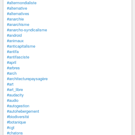
#altermondialiste
#alternative
#alternatives
#anarchie
#anarchisme
#anarcho-syndicalisme
#android
#animaux
#anticapitalisme
#antifa
#antifasciste
#april
#arbres
#arch
#architecturepaysagère
#art
#art_libre
#audacity
#audio
#autogestion
#autohebergement
#biodiversité
#botanique
#cgt
#chatons