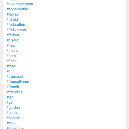
#environnement
#éphéméride
#fablab
#fdroid
#federation
#fediversse
#fedora
#firefox
#fleur
#fleurs
#flore
#floss
#foss
#fr
#framasoft
#freesoftware
#french
#friendica
#fsf
#g3l
#garden
#gimp
#gnome
#gnu
#gnu-linux