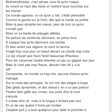
Multirécidivistes, c'est jamais ceux-là qu'on traque
Ils vivent en haut des listes et mettent leurs tronches sur
les tractes
Ce monde agonise, vu ce qu'on y fait, c'était prévisible
Comme la goutte sur le front, dès que la merde se profile
Mais la peur atrophie les cœurs, peur de tout ce qu'on
connaît pas
Alors on se barde de préjugés débiles
De partout les extrêmes dominent, en prime time
À chaque fois qu'ils déciment une famille
Et bien avant ces régions où sévit la famine
Image trop crue pour un beauf devant sa viande trop cuite
Lui qui croyait que l'euro ferait beaucoup d'heureux
Pour les vacances faudra attendre un peu ou gagner aux jeux
Mais là c'est pas trop l'heure, demain très tôt y a le
taff
Comprends, ce monde va trop vite, aucune chance qu'on
l'rattrape
Sur la route des principes, ils ont mis des pièges à loups
Des gilets dynamites, et des skeud y en a un peu partout
Faudra faire gaffe aux mines, aux puits d'où la mort
s'écoule
Il a beau être vif, mais à la longue il évitera pas tout
Et un de ces quatre il finira par tomber
J'espère qu'il y a aura quelqu'un pour aider le prochain à