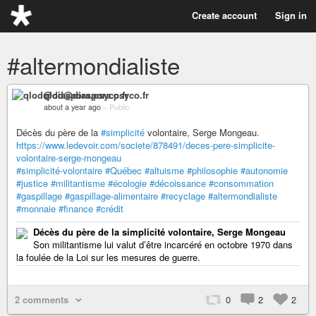
Create account
Sign in
#altermondialiste
qlod@diaspora.psyco.fr
about a year ago
–
Public
Décès du père de la
#simplicité
volontaire, Serge Mongeau.
https://www.ledevoir.com/societe/878491/deces-pere-simplicite-
volontaire-serge-mongeau
#simplicité-volontaire
#Québec
#altuisme
#philosophie
#autonomie
#justice
#militantisme
#écologie
#décoissance
#consommation
#gaspillage
#gaspillage-alimentaire
#recyclage
#altermondialiste
#monnaie
#finance
#crédit
Décès du père de la simplicité volontaire, Serge Mongeau
Son militantisme lui valut d’être incarcéré en octobre 1970 dans
la foulée de la Loi sur les mesures de guerre.
2 comments
0
2
2