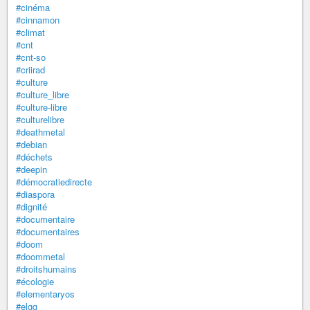
#cinéma
#cinnamon
#climat
#cnt
#cnt-so
#criirad
#culture
#culture_libre
#culture-libre
#culturelibre
#deathmetal
#debian
#déchets
#deepin
#démocratiedirecte
#diaspora
#dignité
#documentaire
#documentaires
#doom
#doommetal
#droitshumains
#écologie
#elementaryos
#elgg