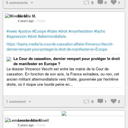
0 comments
5
0
1
Mireille M.
4 years ago
–
Public
#news
#justice
#Europe
#Italie
#droit
#manifestation
#facho
#oppression
#droit
#altermondialiste
https://basta.media/la-cour-de-cassation-affaire-Vincenzo-Vecchi-
dernier-rempart-pour-proteger-le-droit-de-manifester-en-Europe
La Cour de cassation, dernier rempart pour protéger le droit
de manifester en Europe ?
Le dossier Vincenzo Vecchi est entre les mains de la Cour de
cassation. En fonction de son avis, la France extradera, ou non, cet
ancien militant altermondialiste vers l'Italie, gouvernée par l'extrême
droite, où il risque une lourde peine en...
1 comment
0
1
2
Lemonocle Aloeil
5 years ago
–
Public