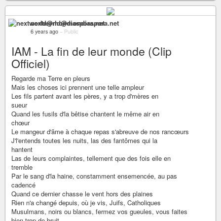
nextworld@mondiaspora.net
6 years ago
–
Public
IAM - La fin de leur monde (Clip
Officiel)
Regarde ma Terre en pleurs
Mais les choses ici prennent une telle ampleur
Les fils partent avant les pères, y a trop d'mères en
sueur
Quand les fusils d'la bêtise chantent le même air en
chœur
Le mangeur d'âme à chaque repas s'abreuve de nos rancœurs
J'l'entends toutes les nuits, las des fantômes qui la
hantent
Las de leurs complaintes, tellement que des fois elle en
tremble
Par le sang d'la haine, constamment ensemencée, au pas
cadencé
Quand ce dernier chasse le vent hors des plaines
Rien n'a changé depuis, où je vis, Juifs, Catholiques
Musulmans, noirs ou blancs, fermez vos gueules, vous faites
bien trop de bruit