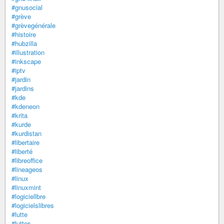
#gnusocial
#grève
#grèvegénérale
#histoire
#hubzilla
#illustration
#inkscape
#iptv
#jardin
#jardins
#kde
#kdeneon
#krita
#kurde
#kurdistan
#libertaire
#liberté
#libreoffice
#lineageos
#linux
#linuxmint
#logiciellbre
#logicielslibres
#lutte
#luttes