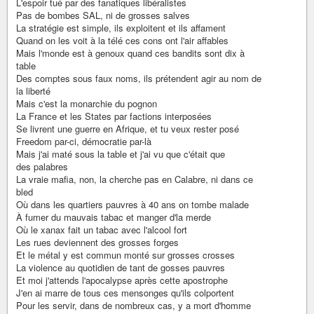
L'espoir tué par des fanatiques libéralistes
Pas de bombes SAL, ni de grosses salves
La stratégie est simple, ils exploitent et ils affament
Quand on les voit à la télé ces cons ont l'air affables
Mais l'monde est à genoux quand ces bandits sont dix à
table
Des comptes sous faux noms, ils prétendent agir au nom de
la liberté
Mais c'est la monarchie du pognon
La France et les States par factions interposées
Se livrent une guerre en Afrique, et tu veux rester posé
Freedom par-ci, démocratie par-là
Mais j'ai maté sous la table et j'ai vu que c'était que
des palabres
La vraie mafia, non, la cherche pas en Calabre, ni dans ce
bled
Où dans les quartiers pauvres à 40 ans on tombe malade
À fumer du mauvais tabac et manger d'la merde
Où le xanax fait un tabac avec l'alcool fort
Les rues deviennent des grosses forges
Et le métal y est commun monté sur grosses crosses
La violence au quotidien de tant de gosses pauvres
Et moi j'attends l'apocalypse après cette apostrophe
J'en ai marre de tous ces mensonges qu'ils colportent
Pour les servir, dans de nombreux cas, y a mort d'homme