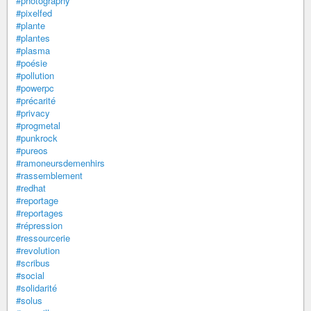
#photography
#pixelfed
#plante
#plantes
#plasma
#poésie
#pollution
#powerpc
#précarité
#privacy
#progmetal
#punkrock
#pureos
#ramoneursdemenhirs
#rassemblement
#redhat
#reportage
#reportages
#répression
#ressourcerie
#revolution
#scribus
#social
#solidarité
#solus