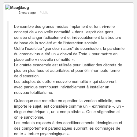
Maug
2 years ago
–
Public
L’ensemble des grands médias implantent et font vivre le
concept de « nouvelle normalité » dans l'esprit des gens,
censée changer radicalement et irrévocablement la structure
de base de la société et de l'interaction sociale.
Outre l’exercice "grandeur nature" de soumission, la pandémie
du coronavirus a été un « cheval de Troie » pour mettre en
place cette « nouvelle normalité ».
La crainte exacerbée est utilisée pour justifier des décrets de
plus en plus fous et autoritaires et pour éliminer toute forme
de discussion.
Les adeptes de cette « nouvelle normalité » qui observent
avec panique contribuent inévitablement à installer un
nouveau totalitarisme.
Quiconque ose remettre en question la version officielle, peu
importe le sujet, est considéré comme un « extrémiste », un «
dingue ésotérique », un « complotiste ». On le stigmatise et
on le sanctionne.
Les enfants exposés à des conditionnements idéologiques et
des comportement paranoïaques subiront les dommages de
cette « torture psychologique ».