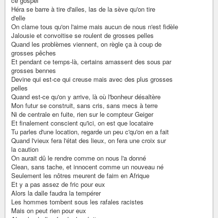
ce gospel
Héra se barre à tire d'ailes, las de la sève qu'on tire
d'elle
On clame tous qu'on l'aime mais aucun de nous n'est fidèle
Jalousie et convoitise se roulent de grosses pelles
Quand les problèmes viennent, on règle ça à coup de
grosses pêches
Et pendant ce temps-là, certains amassent des sous par
grosses bennes
Devine qui est-ce qui creuse mais avec des plus grosses
pelles
Quand est-ce qu'on y arrive, là où l'bonheur désaltère
Mon futur se construit, sans cris, sans mecs à terre
Ni de centrale en fuite, rien sur le compteur Geiger
Et finalement conscient qu'ici, on est que locataire
Tu parles d'une location, regarde un peu c'qu'on en a fait
Quand l'vieux fera l'état des lieux, on fera une croix sur
la caution
On aurait dû le rendre comme on nous l'a donné
Clean, sans tache, et innocent comme un nouveau né
Seulement les nôtres meurent de faim en Afrique
Et y a pas assez de fric pour eux
Alors la dalle faudra la tempérer
Les hommes tombent sous les rafales racistes
Mais on peut rien pour eux