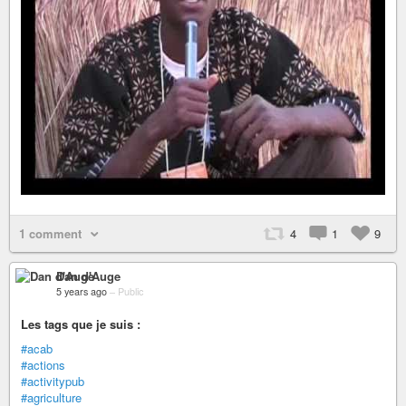
1 comment
4
1
9
Dan d'Auge
5 years ago
–
Public
Les tags que je suis :
#acab
#actions
#activitypub
#agriculture