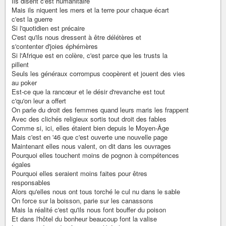
Ils disent c'est humanitaire
Mais ils niquent les mers et la terre pour chaque écart
c'est la guerre
Si l'quotidien est précaire
C'est qu'ils nous dressent à être délétères et
s'contenter d'joies éphémères
Si l'Afrique est en colère, c'est parce que les trusts la
pillent
Seuls les généraux corrompus coopèrent et jouent des vies
au poker
Est-ce que la rancœur et le désir d'revanche est tout
c'qu'on leur a offert
On parle du droit des femmes quand leurs maris les frappent
Avec des clichés religieux sortis tout droit des fables
Comme si, ici, elles étaient bien depuis le Moyen-Âge
Mais c'est en '46 que c'est ouverte une nouvelle page
Maintenant elles nous valent, on dit dans les ouvrages
Pourquoi elles touchent moins de pognon à compétences
égales
Pourquoi elles seraient moins faites pour êtres
responsables
Alors qu'elles nous ont tous torché le cul nu dans le sable
On force sur la boisson, parie sur les canassons
Mais la réalité c'est qu'ils nous font bouffer du poison
Et dans l'hôtel du bonheur beaucoup font la valise