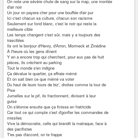
On note une sévère chute de sang sur la map, une montée
d'air noir
Un jour on payera cher pour une bouffée d'air pur
Ici c'est chacun sa culture, chacun son racisme
Seulement sur fond blanc, c'est le noir qui reste la
meilleure cible
Les temps changent c'est sûr, mais y a toujours des
irascibles
Ils ont le bonjour d'Henry, d'Arron, Mormeck et Zinédine
À l'heure où les gens dînent
Y en a encore trop qui cherchent, pour eux pas de huit
pièces, ils crèchent au parking
Tout le monde s'en indigne
Ça dévalue le quartier, ça effraie mémé
Et on sait bien ce que mémé va voter
Du haut de leurs tours de biz', droites comme la tour de
Pise
Jumelles sur le pif, ils fractionnent, divisent à leur
guise
On s'étonne ensuite que ça finisse en fratricide
Car tout ce qui compte c'est d'gonfler les commandes de
missiles
Vive la démocratie, celle qui brandit la matraque, face à
des pacifistes
T'es pas d'accord, on te frappe