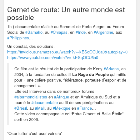
Carnet de route: Un autre monde est
possible
1h-) documentaire réalisé au Sommet de Porto Alegre, au Forum
Social de
#Bamako
, au
#Chiapas
, en
#Inde
, en
#Argentine
, aux
#Philippines
...
Un constat, des solutions.
https://invidious.namazso.eu/watch?v=-kESqOCU6a0&autoplay=0
https://www.youtube.com/watch?v=-kESqOCU6a0
Ce film est le résultat de la participation de Keny
#Arkana
, en
2004, à la fondation du collectif
La Rage du Peuple
qui milite
pour « une colère positive, fédératrice, porteuse d’espoir et de
changement ».
Elle est intervenu dans de nombreux forums
#altermondialistes
en
#Afrique
et en Amérique du Sud et a
tourné le
#documentaire
au fil de ses pérégrinations au
#Brésil
, au
#Mali
, au
#Mexique
en
#France
…
Cette video accompagne le cd “Entre Ciment et Belle Étoile”
sorti en 2006.
“Oser lutter c’est oser vaincre”