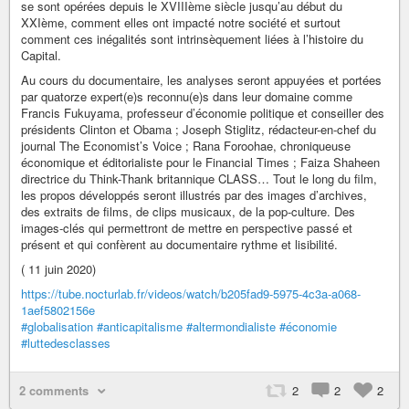
se sont opérées depuis le XVIIIème siècle jusqu’au début du
XXIème, comment elles ont impacté notre société et surtout
comment ces inégalités sont intrinsèquement liées à l’histoire du
Capital.
Au cours du documentaire, les analyses seront appuyées et portées
par quatorze expert(e)s reconnu(e)s dans leur domaine comme
Francis Fukuyama, professeur d’économie politique et conseiller des
présidents Clinton et Obama ; Joseph Stiglitz, rédacteur-en-chef du
journal The Economist’s Voice ; Rana Foroohae, chroniqueuse
économique et éditorialiste pour le Financial Times ; Faiza Shaheen
directrice du Think-Thank britannique CLASS… Tout le long du film,
les propos développés seront illustrés par des images d’archives,
des extraits de films, de clips musicaux, de la pop-culture. Des
images-clés qui permettront de mettre en perspective passé et
présent et qui confèrent au documentaire rythme et lisibilité.
( 11 juin 2020)
https://tube.nocturlab.fr/videos/watch/b205fad9-5975-4c3a-a068-
1aef5802156e
#globalisation
#anticapitalisme
#altermondialiste
#économie
#luttedesclasses
2 comments
2
2
2