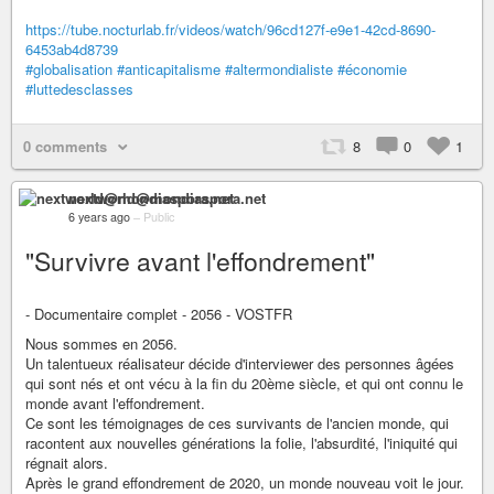
https://tube.nocturlab.fr/videos/watch/96cd127f-e9e1-42cd-8690-
6453ab4d8739
#globalisation
#anticapitalisme
#altermondialiste
#économie
#luttedesclasses
0 comments
8
0
1
nextworld@mondiaspora.net
6 years ago
–
Public
"Survivre avant l'effondrement"
- Documentaire complet - 2056 - VOSTFR
Nous sommes en 2056.
Un talentueux réalisateur décide d'interviewer des personnes âgées
qui sont nés et ont vécu à la fin du 20ème siècle, et qui ont connu le
monde avant l'effondrement.
Ce sont les témoignages de ces survivants de l'ancien monde, qui
racontent aux nouvelles générations la folie, l'absurdité, l'iniquité qui
régnait alors.
Après le grand effondrement de 2020, un monde nouveau voit le jour.