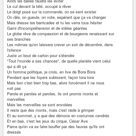
Alors les balles faudra les éviter
Le cul devant la télé, occupé à rêver
Le doigt posé sur la commande, on se sent exister
On râle, on gueule, on vote, espérant que ça va changer
Mais dresse tes barricades et tu les verra tous hésiter
Garni d'incompréhension et de stèles géantes
Le globe rêve de compassion et de bourgeons renaissant sur
ses branches
Les mêmes qu'on laissera crever un soir de décembre, dans
l'silence
Juste un bout de carton pour s'étendre
"Tout l'monde a ses chances", de quelle planète vient celui
qui a dit ça
Un homme politique, je crois, en live de Bora Bora
Pendant que les foyers subissent, façon tora tora
Mais bon c'est bien trop bas, alors forcément il ne nous
voit pas
Parole et paroles et paroles, ils ont promis monts et
merveilles
Mais les merveilles se sont envolées
Il reste que des monts, mais c'est raide à grimper
Et au sommet, y a que des démons en costumes cendrés
Et en bas, c'est les jeux du cirque, César Ave
Parce qu'on va se faire bouffer par des fauves qu'ils ont
dressés