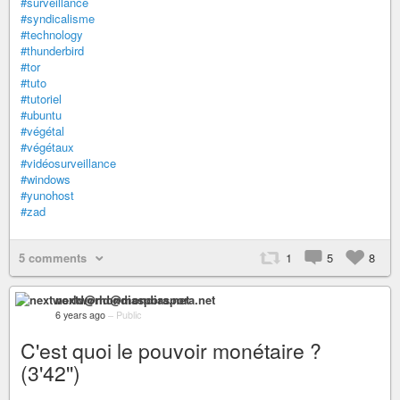
#surveillance
#syndicalisme
#technology
#thunderbird
#tor
#tuto
#tutoriel
#ubuntu
#végétal
#végétaux
#vidéosurveillance
#windows
#yunohost
#zad
5 comments
1
5
8
nextworld@mondiaspora.net
6 years ago
–
Public
C'est quoi le pouvoir monétaire ?
(3'42'')