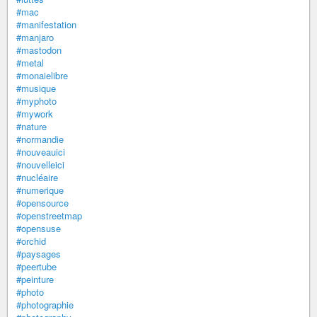
#mac
#manifestation
#manjaro
#mastodon
#metal
#monaielibre
#musique
#myphoto
#mywork
#nature
#normandie
#nouveauici
#nouvelleici
#nucléaire
#numerique
#opensource
#openstreetmap
#opensuse
#orchid
#paysages
#peertube
#peinture
#photo
#photographie