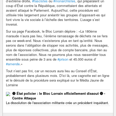
d’extrême droite,
#fascistes
ou
#monarchistes
, qui préparaient un
coup d’État contre la République, commettaient des attentats et
avaient attaqué le Parlement. Aujourd’hui, cette procédure est
utilisée très largement pour anéantir les groupes d’opposant-es qui
font vivre la vie sociale à l’échelle des territoires. L’usage s’est
inversé.
Sur sa page Facebook, le Bloc Lorrain déplore : «La 180ème
maraude n’aura pas lieu, l’énième ramassage de déchets ne se fera
pas ce week-end. Nous n’existerons plus en tant qu’entité. Nous
serons dans l’obligation de stopper nos activités, plus de messages,
plus de réponses collectives, plus de compte bancaire, plus rien au
nom de l’association. Nous ne pourrons plus nous rassembler tous
ensemble sous peine de 3 ans de
#prison
et 45.000 euros d’
#amende
.»
Tout n’est pas fini, car un recours aura lieu au Conseil d’État,
probablement dans plusieurs mois. D’ici là, une cagnotte est en ligne
et le déroulé de la procédure sera expliqué sur le Média Jaune de
Lorraine
🔴 État policier : le Bloc Lorrain officiellement dissout 🔴 -
Contre Attaque
La dissolution de l'association militante crée un précédent inquiétant.