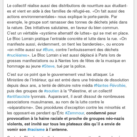
Le collectif réalise aussi des distributions de nourriture aux étudiant-
es et vient en aide à des familles de réfugié-es. «On fait aussi des
actions environnementales» nous explique le porte-parole. Par
exemple, le groupe sort ramasser des tonnes de déchets jetés dans
la nature. Des initiatives salutaires, en faveur du bien commun.
C’est un véritable «système alternatif de luttes» qui se met en place.
Le Bloc Lorrain pratique l’entraide concrète et lutte dans la rue. «On
manifeste aussi, évidemment, on tient les banderoles», ou encore
«on milite aussi sur
#Bure
, contre l’enfouissement des déchets
#nucléaires
». Le Bloc Lorrain s’est aussi déplacé à Paris lors de
grosses manifestations ou à Nantes lors de fêtes de la musique en
hommage au jeune
#Steve
, tué par la police.
C’est sur ce point que le gouvernement veut les attaquer. Le
Ministère de l’Intérieur, qui est entré dans une frénésie de dissolution
depuis deux ans, a tenté de détruire notre média
#Nantes-Révoltée
,
puis des groupes de
#soutien
à la "Palestine, et un collectif
#antifasciste
lyonnais. Auparavant, il avait dissout de nombreuses
associations musulmanes, au nom de la lutte contre le
«séparatisme». Des procédures d’exception contre les minorités et
les opposant-es pendant qu’Éric
#Zemmour
,
condamné pour
provocation à la haine raciale et proche de groupes néo-nazis
violents, est invité sur tous les plateaux dès qu’il a envie de
vomir son
#racisme
à l’antenne.