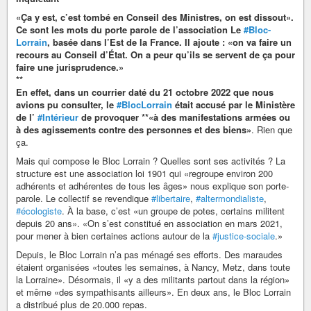
«Ça y est, c’est tombé en Conseil des Ministres, on est dissout».
Ce sont les mots du porte parole de l’association Le
#Bloc-
Lorrain
, basée dans l’Est de la France. Il ajoute : «on va faire un
recours au Conseil d’État. On a peur qu’ils se servent de ça pour
faire une jurisprudence.»
**
En effet, dans un courrier daté du 21 octobre 2022 que nous
avions pu consulter, le
#BlocLorrain
était accusé par le Ministère
de l’
#Intérieur
de provoquer **«à des manifestations armées ou
à des agissements contre des personnes et des biens»
. Rien que
ça.
Mais qui compose le Bloc Lorrain ? Quelles sont ses activités ? La
structure est une association loi 1901 qui «regroupe environ 200
adhérents et adhérentes de tous les âges» nous explique son porte-
parole. Le collectif se revendique
#libertaire
,
#altermondialiste
,
#écologiste
. À la base, c’est «un groupe de potes, certains militent
depuis 20 ans». «On s’est constitué en association en mars 2021,
pour mener à bien certaines actions autour de la
#justice-sociale
.»
Depuis, le Bloc Lorrain n’a pas ménagé ses efforts. Des maraudes
étaient organisées «toutes les semaines, à Nancy, Metz, dans toute
la Lorraine». Désormais, il «y a des militants partout dans la région»
et même «des sympathisants ailleurs». En deux ans, le Bloc Lorrain
a distribué plus de 20.000 repas.