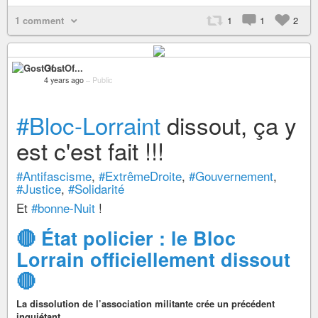
1 comment
1
1
2
GostOf...
4 years ago
–
Public
#Bloc-Lorraint
dissout, ça y
est c'est fait !!!
#Antifascisme
,
#ExtrêmeDroite
,
#Gouvernement
,
#Justice
,
#Solidarité
Et
#bonne-Nuit
!
🔴 État policier : le Bloc
Lorrain officiellement dissout
🔴
La dissolution de l’association militante crée un précédent
inquiétant