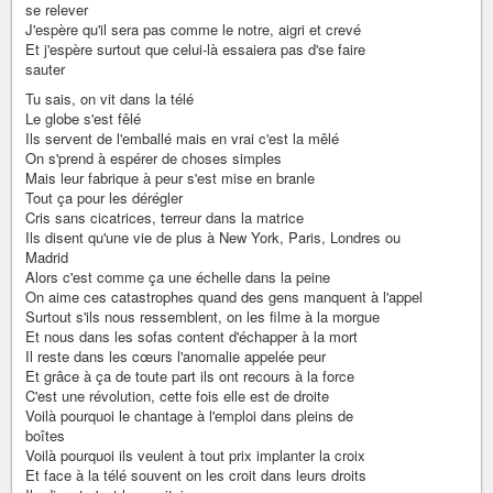
se relever
J'espère qu'il sera pas comme le notre, aigri et crevé
Et j'espère surtout que celui-là essaiera pas d'se faire
sauter
Tu sais, on vit dans la télé
Le globe s'est fêlé
Ils servent de l'emballé mais en vrai c'est la mêlé
On s'prend à espérer de choses simples
Mais leur fabrique à peur s'est mise en branle
Tout ça pour les dérégler
Cris sans cicatrices, terreur dans la matrice
Ils disent qu'une vie de plus à New York, Paris, Londres ou
Madrid
Alors c'est comme ça une échelle dans la peine
On aime ces catastrophes quand des gens manquent à l'appel
Surtout s'ils nous ressemblent, on les filme à la morgue
Et nous dans les sofas content d'échapper à la mort
Il reste dans les cœurs l'anomalie appelée peur
Et grâce à ça de toute part ils ont recours à la force
C'est une révolution, cette fois elle est de droite
Voilà pourquoi le chantage à l'emploi dans pleins de
boîtes
Voilà pourquoi ils veulent à tout prix implanter la croix
Et face à la télé souvent on les croit dans leurs droits