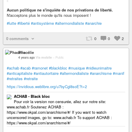
Aucun politique ne s'inquiète de nos privations de liberté.
N'acceptons plus le monde qu'ils nous imposent !
#lutte
#liberté
#antisystème
#altermondialiste
#anarchie
0 comments
0
0
2
Phacélie
4 years ago
Via mobile
–
Public
#achab
#acab
#ramonet
#blackbloc
#musique
#nidieunimaitre
#anticapitaliste
#antiautoritaire
#altermondialiste
#anarchisme
#manif
#retraites
#retraite
https://invidious.weblibre.org/u7byCgl8soE?t=2
ACHAB - Black bloc
Pour voir la version non censurée, allez sur notre site:
www.achab.fr Soutenez ACHAB :
https://www.okpal.com/anarchisme/#/ If you want to watch
uncensored images, go to: www.achab.fr To support ACHAB :
https://www.okpal.com/anarchisme/#/