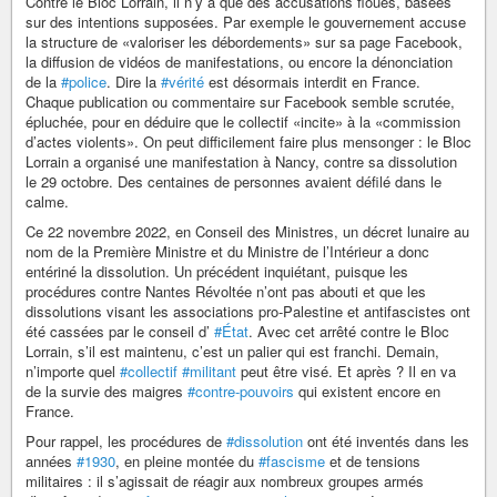
Contre le Bloc Lorrain, il n’y a que des accusations floues, basées
sur des intentions supposées. Par exemple le gouvernement accuse
la structure de «valoriser les débordements» sur sa page Facebook,
la diffusion de vidéos de manifestations, ou encore la dénonciation
de la
#police
. Dire la
#vérité
est désormais interdit en France.
Chaque publication ou commentaire sur Facebook semble scrutée,
épluchée, pour en déduire que le collectif «incite» à la «commission
d’actes violents». On peut difficilement faire plus mensonger : le Bloc
Lorrain a organisé une manifestation à Nancy, contre sa dissolution
le 29 octobre. Des centaines de personnes avaient défilé dans le
calme.
Ce 22 novembre 2022, en Conseil des Ministres, un décret lunaire au
nom de la Première Ministre et du Ministre de l’Intérieur a donc
entériné la dissolution. Un précédent inquiétant, puisque les
procédures contre Nantes Révoltée n’ont pas abouti et que les
dissolutions visant les associations pro-Palestine et antifascistes ont
été cassées par le conseil d’
#État
. Avec cet arrêté contre le Bloc
Lorrain, s’il est maintenu, c’est un palier qui est franchi. Demain,
n’importe quel
#collectif
#militant
peut être visé. Et après ? Il en va
de la survie des maigres
#contre-pouvoirs
qui existent encore en
France.
Pour rappel, les procédures de
#dissolution
ont été inventés dans les
années
#1930
, en pleine montée du
#fascisme
et de tensions
militaires : il s’agissait de réagir aux nombreux groupes armés