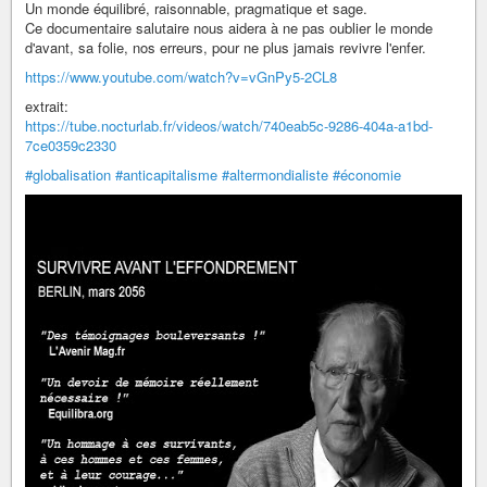
Un monde équilibré, raisonnable, pragmatique et sage.
Ce documentaire salutaire nous aidera à ne pas oublier le monde
d'avant, sa folie, nos erreurs, pour ne plus jamais revivre l'enfer.
https://www.youtube.com/watch?v=vGnPy5-2CL8
extrait:
https://tube.nocturlab.fr/videos/watch/740eab5c-9286-404a-a1bd-
7ce0359c2330
#globalisation
#anticapitalisme
#altermondialiste
#économie