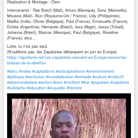
Réalisation & Montage : Clem
Intervenants : Ras Batch (Mali), Arturo (Mexique), Donz (Marseille),
Moussa (Mali), Alun (Royaume-Uni / France), Lidy (Philippines),
Madhu (Inde), Olivier (Belgique), Paul (France), Emanuelle (France),
Estela (Argentine), Hernando (Brésil), Issa (Niger), Jesse (Tchad),
Johanna (Brésil), Marcos (Mexique), Paul (Belgique), Roseline
(France), etcs…
Lutte, tu n’es pas seul.
(N’oublions pas, les Zapatistes débarquent en juin en Europe)
https://reporterre.net/Les-zapatistes-viennent-en-Europe-raviver-les-
braises-de-la-rebellion
#docu
#video
#capitalisme
#anticapitalisme
#environnement
#politique
#revolution
#mondialisation
#entraide
#culture
#collectif
#altermondialiste
#action-direct
#vivifiant
#ikar
#piquetero
#zapatiste
#solidarite
#education
#el-pueblo
#histoire