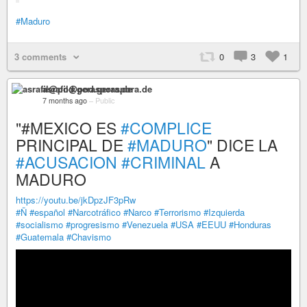
#Maduro
3 comments
0
3
1
asrafil@pod.geraspora.de
7 months ago
–
Public
"#MEXICO ES
#COMPLICE
PRINCIPAL DE
#MADURO
" DICE LA
#ACUSACION
#CRIMINAL
A
MADURO
https://youtu.be/jkDpzJF3pRw
#Ñ
#español
#Narcotráfico
#Narco
#Terrorismo
#Izquierda
#socialismo
#progresismo
#Venezuela
#USA
#EEUU
#Honduras
#Guatemala
#Chavismo