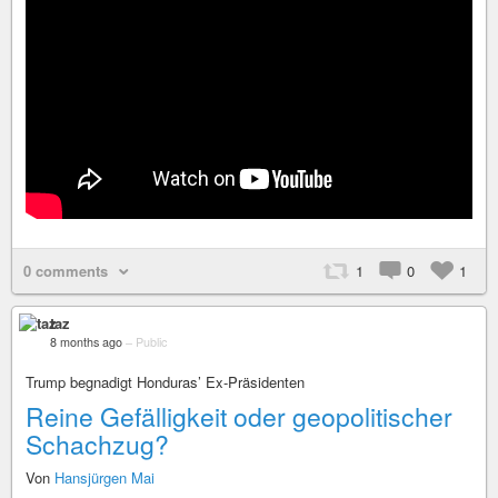
0 comments
1
0
1
taz
8 months ago
–
Public
Trump begnadigt Honduras’ Ex-Präsidenten
Reine Gefälligkeit oder geopolitischer
Schachzug?
Von
Hansjürgen Mai