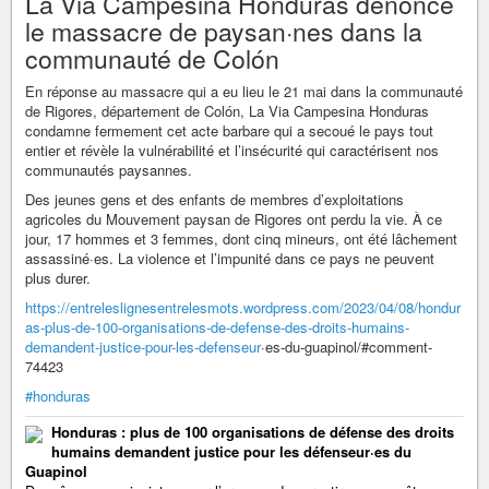
La Via Campesina Honduras dénonce
le massacre de paysan·nes dans la
communauté de Colón
En réponse au massacre qui a eu lieu le 21 mai dans la communauté
de Rigores, département de Colón, La Via Campesina Honduras
condamne fermement cet acte barbare qui a secoué le pays tout
entier et révèle la vulnérabilité et l’insécurité qui caractérisent nos
communautés paysannes.
Des jeunes gens et des enfants de membres d’exploitations
agricoles du Mouvement paysan de Rigores ont perdu la vie. À ce
jour, 17 hommes et 3 femmes, dont cinq mineurs, ont été lâchement
assassiné·es. La violence et l’impunité dans ce pays ne peuvent
plus durer.
https://entreleslignesentrelesmots.wordpress.com/2023/04/08/hondur
as-plus-de-100-organisations-de-defense-des-droits-humains-
demandent-justice-pour-les-defenseur
·es-du-guapinol/#comment-
74423
#honduras
Honduras : plus de 100 organisations de défense des droits
humains demandent justice pour les défenseur·es du
Guapinol