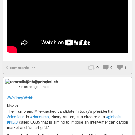
0 comments
0
0
1
ramnath@nerdpol.ch
8 months ago
–
Public
#WhitneyWebb
Nov 30
The Trump and Milei-backed candidate in today's presidential
#elections
in
#Honduras
, Nasry Asfura, is a director of a
#globalist
#NGO
called CC35 that is aiming to impose an Inter-American carbon
market and "smart grid."