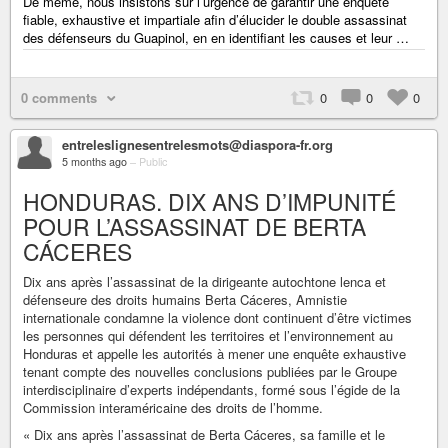
De même, nous insistons sur l’urgence de garantir une enquête
fiable, exhaustive et impartiale afin d’élucider le double assassinat
des défenseurs du Guapinol, en en identifiant les causes et leur …
0 comments
0
0
0
entreleslignesentrelesmots@diaspora-fr.org
5 months ago
–
Public
HONDURAS. DIX ANS D’IMPUNITÉ
POUR L’ASSASSINAT DE BERTA
CÁCERES
Dix ans après l’assassinat de la dirigeante autochtone lenca et
défenseure des droits humains Berta Cáceres, Amnistie
internationale condamne la violence dont continuent d’être victimes
les personnes qui défendent les territoires et l’environnement au
Honduras et appelle les autorités à mener une enquête exhaustive
tenant compte des nouvelles conclusions publiées par le Groupe
interdisciplinaire d’experts indépendants, formé sous l’égide de la
Commission interaméricaine des droits de l’homme.
« Dix ans après l’assassinat de Berta Cáceres, sa famille et le