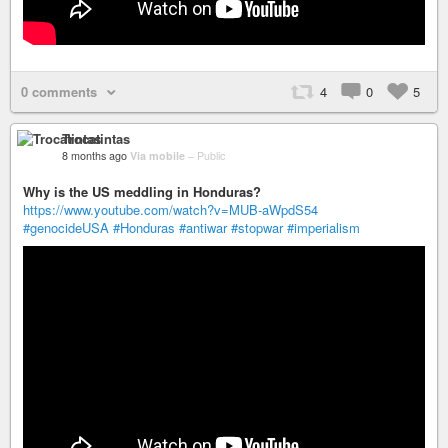
0 comments
4
0
5
Trocatintas
8 months ago
Via mobile
–
Public
Why is the US meddling in Honduras?
https://www.youtube.com/watch?v=MUB-aWpdS54
#genocideUSA
#Honduras
#antiwar
#stopwar
#imperialism