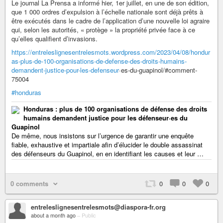
Le journal La Prensa a informé hier, 1er juillet, en une de son édition,
que 1 000 ordres d’expulsion à l’échelle nationale sont déjà prêts à
être exécutés dans le cadre de l’application d’une nouvelle loi agraire
qui, selon les autorités, « protège » la propriété privée face à ce
qu’elles qualifient d’invasions.
https://entreleslignesentrelesmots.wordpress.com/2023/04/08/hondur
as-plus-de-100-organisations-de-defense-des-droits-humains-
demandent-justice-pour-les-defenseur
·es-du-guapinol/#comment-
75004
#honduras
Honduras : plus de 100 organisations de défense des droits
humains demandent justice pour les défenseur·es du
Guapinol
De même, nous insistons sur l’urgence de garantir une enquête
fiable, exhaustive et impartiale afin d’élucider le double assassinat
des défenseurs du Guapinol, en en identifiant les causes et leur …
0 comments
0
0
0
entreleslignesentrelesmots@diaspora-fr.org
about a month ago
–
Public