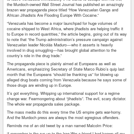
the Murdoch-owned Wall Street Journal has published an amazingly
brazen war propaganda piece titled “How Venezuelan Gangs and
African Jihadists Are Flooding Europe With Cocaine.”
“Venezuela has become a major launchpad for huge volumes of
cocaine shipped to West Africa, where jihadists are helping traffic it
to Europe in record quantities,” the article begins, going out of its way
to note that “the Trump administration’s pressure campaign against
Venezuelan leader Nicolás Maduro — who it asserts is heavily
involved in drug smuggling — has brought global attention to the
country’s role in the drug trade.”
The propaganda piece is plainly aimed at Europeans as well as
Americans, emphasizing Secretary of State Marco Rubio’s quip last
month that the Europeans “should be thanking us” for blowing up
alleged drug boats coming from Venezuela because he says some of
those drugs are winding up in Europe.
It’s got everything. Whipping up international support for a regime
change war. Fearmongering about “jihadists”. The evil, scary dictator.
The whole war propaganda sales package.
The mass media do this every time the US empire gets war-horny.
And the Murdoch press are always the most egregious offenders.
Reminds me of an old tweet by a man named Malcolm Price:
“I remember in the run-up to the Iraq War a friend I had known all my