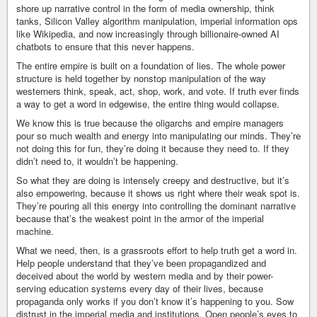
shore up narrative control in the form of media ownership, think
tanks, Silicon Valley algorithm manipulation, imperial information ops
like Wikipedia, and now increasingly through billionaire-owned AI
chatbots to ensure that this never happens.
The entire empire is built on a foundation of lies. The whole power
structure is held together by nonstop manipulation of the way
westerners think, speak, act, shop, work, and vote. If truth ever finds
a way to get a word in edgewise, the entire thing would collapse.
We know this is true because the oligarchs and empire managers
pour so much wealth and energy into manipulating our minds. They’re
not doing this for fun, they’re doing it because they need to. If they
didn’t need to, it wouldn’t be happening.
So what they are doing is intensely creepy and destructive, but it’s
also empowering, because it shows us right where their weak spot is.
They’re pouring all this energy into controlling the dominant narrative
because that’s the weakest point in the armor of the imperial
machine.
What we need, then, is a grassroots effort to help truth get a word in.
Help people understand that they’ve been propagandized and
deceived about the world by western media and by their power-
serving education systems every day of their lives, because
propaganda only works if you don’t know it’s happening to you. Sow
distrust in the imperial media and institutions. Open people’s eyes to