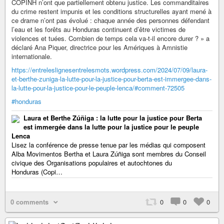
COPINH n’ont que partiellement obtenu justice. Les commanditaires
du crime restent impunis et les conditions structurelles ayant mené à
ce drame n’ont pas évolué : chaque année des personnes défendant
l’eau et les forêts au Honduras continuent d’être victimes de
violences et tuées. Combien de temps cela va-t-il encore durer ? » a
déclaré Ana Piquer, directrice pour les Amériques à Amnistie
internationale.
https://entreleslignesentrelesmots.wordpress.com/2024/07/09/laura-
et-berthe-zuniga-la-lutte-pour-la-justice-pour-berta-est-immergee-dans-
la-lutte-pour-la-justice-pour-le-peuple-lenca/#comment-72505
#honduras
Laura et Berthe Zúñiga : la lutte pour la justice pour Berta
est immergée dans la lutte pour la justice pour le peuple
Lenca
Lisez la conférence de presse tenue par les médias qui composent
Alba Movimentos Bertha et Laura Zúñiga sont membres du Conseil
civique des Organisations populaires et autochtones du
Honduras (Copi…
0 comments
0
0
0