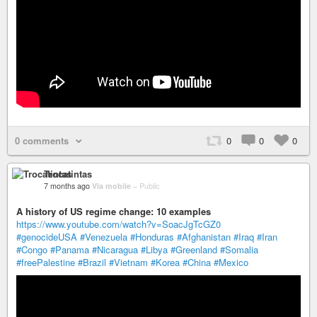
0 comments
0
0
0
Trocatintas
7 months ago
Via mobile
–
Public
A history of US regime change: 10 examples
https://www.youtube.com/watch?v=SoacJgTcGZ0
#genocideUSA
#Venezuela
#Honduras
#Afghanistan
#Iraq
#Iran
#Congo
#Panama
#Nicaragua
#Libya
#Greenland
#Somalia
#freePalestine
#Brazil
#Vietnam
#Korea
#China
#Mexico