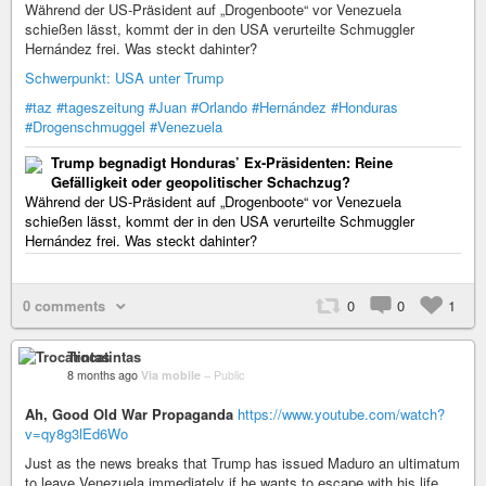
Während der US-Präsident auf „Drogenboote“ vor Venezuela
schießen lässt, kommt der in den USA verurteilte Schmuggler
Hernández frei. Was steckt dahinter?
Schwerpunkt: USA unter Trump
#taz
#tageszeitung
#Juan
#Orlando
#Hernández
#Honduras
#Drogenschmuggel
#Venezuela
Trump begnadigt Honduras’ Ex-Präsidenten: Reine
Gefälligkeit oder geopolitischer Schachzug?
Während der US-Präsident auf „Drogenboote“ vor Venezuela
schießen lässt, kommt der in den USA verurteilte Schmuggler
Hernández frei. Was steckt dahinter?
0 comments
0
0
1
Trocatintas
8 months ago
Via mobile
–
Public
Ah, Good Old War Propaganda
https://www.youtube.com/watch?
v=qy8g3lEd6Wo
Just as the news breaks that Trump has issued Maduro an ultimatum
to leave Venezuela immediately if he wants to escape with his life,