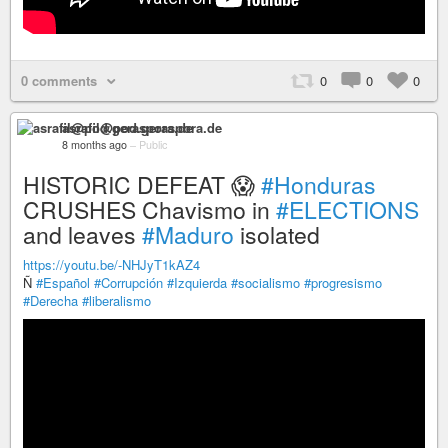
0 comments
0
0
0
asrafil@pod.geraspora.de
8 months ago
–
Public
HISTORIC DEFEAT 😱
#Honduras
CRUSHES Chavismo in
#ELECTIONS
and leaves
#Maduro
isolated
https://youtu.be/-NHJyT1kAZ4
Ñ
#Español
#Corrupción
#Izquierda
#socialismo
#progresismo
#Derecha
#liberalismo