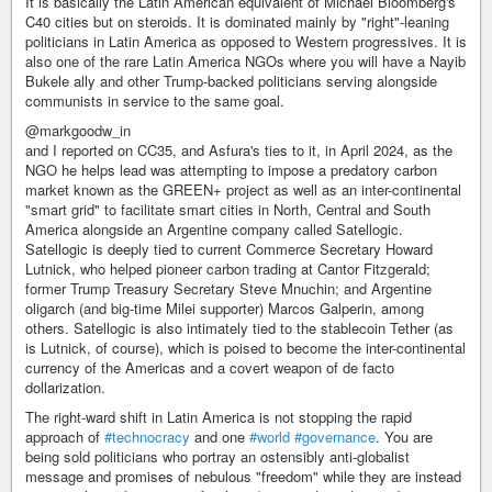
It is basically the Latin American equivalent of Michael Bloomberg's
C40 cities but on steroids. It is dominated mainly by "right"-leaning
politicians in Latin America as opposed to Western progressives. It is
also one of the rare Latin America NGOs where you will have a Nayib
Bukele ally and other Trump-backed politicians serving alongside
communists in service to the same goal.
@markgoodw_in
and I reported on CC35, and Asfura's ties to it, in April 2024, as the
NGO he helps lead was attempting to impose a predatory carbon
market known as the GREEN+ project as well as an inter-continental
"smart grid" to facilitate smart cities in North, Central and South
America alongside an Argentine company called Satellogic.
Satellogic is deeply tied to current Commerce Secretary Howard
Lutnick, who helped pioneer carbon trading at Cantor Fitzgerald;
former Trump Treasury Secretary Steve Mnuchin; and Argentine
oligarch (and big-time Milei supporter) Marcos Galperin, among
others. Satellogic is also intimately tied to the stablecoin Tether (as
is Lutnick, of course), which is poised to become the inter-continental
currency of the Americas and a covert weapon of de facto
dollarization.
The right-ward shift in Latin America is not stopping the rapid
approach of
#technocracy
and one
#world
#governance
. You are
being sold politicians who portray an ostensibly anti-globalist
message and promises of nebulous "freedom" while they are instead