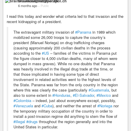
brainwavelost@nerdpol.ch
6 months ago
–
Public
I read this today and wonder what criteria led to that invasion and the
recent kidnapping of a president.
The extravagant military invasion of
#Panama
in 1989 which
mobilized some 26,000 troops to capture the country’s
president (Manuel Noriega) on drug trafficking charges
(causing approximately 200 civilian deaths in the process
according to the
#US
– families of the victims in Panama put
the figure closer to 4,000 civilian deaths, many of whom were
dumped in mass graves). While no one doubts that Panama
was heavily involved in the illegal drug trade at the time, or
that those implicated in having some type of direct
involvement in related activities went to the highest levels of
the State. Panama was far from the only country in the region
where this was clearly the case (particularly
#Guatemala
, but
also to some extent in
#Honduras
,
#El-Salvador
,
#Mexico
and
#Colombia
– indeed, just about everywhere except, possibly,
#Venezuela
and
#Cuba
), and neither the arrest of
#Noriega
nor
the temporary military occupation of the country in order to
install a post-invasion regime did anything to stem the flow of
#illegal
#drugs
throughout the region generally and into the
United States in particular.