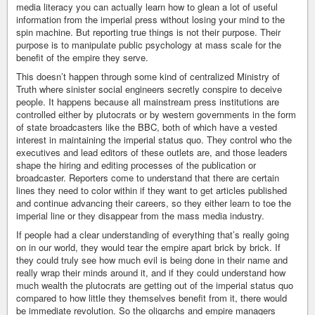
media literacy you can actually learn how to glean a lot of useful
information from the imperial press without losing your mind to the
spin machine. But reporting true things is not their purpose. Their
purpose is to manipulate public psychology at mass scale for the
benefit of the empire they serve.
This doesn’t happen through some kind of centralized Ministry of
Truth where sinister social engineers secretly conspire to deceive
people. It happens because all mainstream press institutions are
controlled either by plutocrats or by western governments in the form
of state broadcasters like the BBC, both of which have a vested
interest in maintaining the imperial status quo. They control who the
executives and lead editors of these outlets are, and those leaders
shape the hiring and editing processes of the publication or
broadcaster. Reporters come to understand that there are certain
lines they need to color within if they want to get articles published
and continue advancing their careers, so they either learn to toe the
imperial line or they disappear from the mass media industry.
If people had a clear understanding of everything that’s really going
on in our world, they would tear the empire apart brick by brick. If
they could truly see how much evil is being done in their name and
really wrap their minds around it, and if they could understand how
much wealth the plutocrats are getting out of the imperial status quo
compared to how little they themselves benefit from it, there would
be immediate revolution. So the oligarchs and empire managers