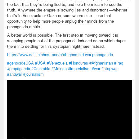
the fact that they’re being lied to, and help them learn to see the
truth. Anywhere the empire is sowing lies and distortions — whether
that’s in Venezuela or Gaza or somewhere else — use that
opportunity to help more people unplug their minds from the
propaganda matrix.
A better world is possible. The first step in moving toward it is
snapping people out of the propaganda-induced coma which dupes
them into settling for this dystopian nightmare instead.
https://www.caitlinjohnst.one/p/ah-good-old-war-propaganda
#genocideUSA
#USA
#Venezuela
#Honduras
#Afghanistan
#Iraq
#propaganda
#Colombia
#Mexico
#imperialism
#war
#stopwar
#antiwar
#journalism