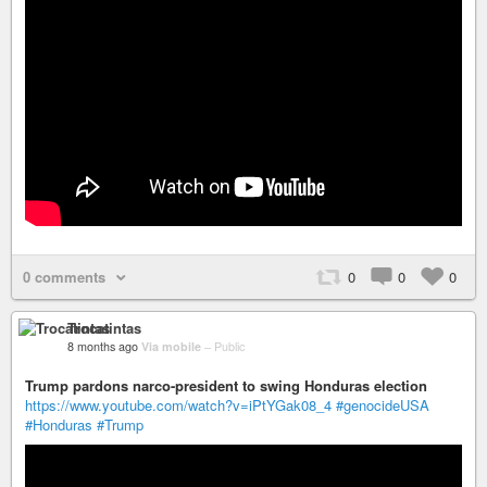
0 comments
0
0
0
Trocatintas
8 months ago
Via mobile
–
Public
Trump pardons narco-president to swing Honduras election
https://www.youtube.com/watch?v=iPtYGak08_4
#genocideUSA
#Honduras
#Trump