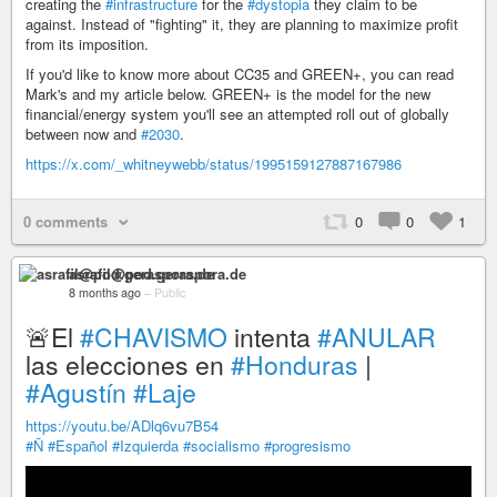
creating the
#infrastructure
for the
#dystopia
they claim to be
against. Instead of "fighting" it, they are planning to maximize profit
from its imposition.
If you'd like to know more about CC35 and GREEN+, you can read
Mark's and my article below. GREEN+ is the model for the new
financial/energy system you'll see an attempted roll out of globally
between now and
#2030
.
https://x.com/_whitneywebb/status/1995159127887167986
0 comments
0
0
1
asrafil@pod.geraspora.de
8 months ago
–
Public
🚨El
#CHAVISMO
intenta
#ANULAR
las elecciones en
#Honduras
|
#Agustín
#Laje
https://youtu.be/ADlq6vu7B54
#Ñ
#Español
#Izquierda
#socialismo
#progresismo