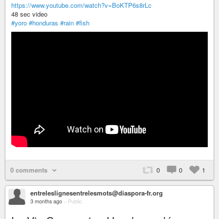
https://www.youtube.com/watch?v=BoKTP6s8rLc
48 sec video
#yoro
#honduras
#rain
#fish
0 comments
0
0
1
entreleslignesentrelesmots@diaspora-fr.org
3 months ago
–
Public