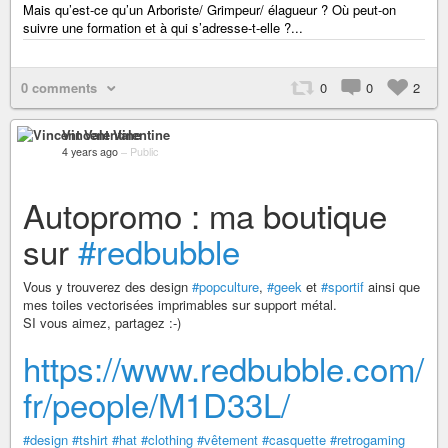
Mais qu’est-ce qu’un Arboriste/ Grimpeur/ élagueur ? Où peut-on
suivre une formation et à qui s’adresse-t-elle ?...
0 comments
0
0
2
Vincent Valentine
4 years ago
–
Public
Autopromo : ma boutique
sur
#redbubble
Vous y trouverez des design
#popculture
,
#geek
et
#sportif
ainsi que
mes toiles vectorisées imprimables sur support métal.
SI vous aimez, partagez :-)
https://www.redbubble.com/
fr/people/M1D33L/
#design
#tshirt
#hat
#clothing
#vêtement
#casquette
#retrogaming