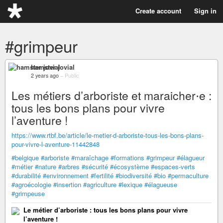
Create account
Sign in
#grimpeur
hamster jovial
2 years ago
–
Public
Les métiers d’arboriste et maraicher⋅e :
tous les bons plans pour vivre
l’aventure !
https://www.rtbf.be/article/le-metier-d-arboriste-tous-les-bons-plans-
pour-vivre-l-aventure-11442848
#belgique
#arboriste
#maraîchage
#formations
#grimpeur
#élagueur
#métier
#nature
#arbres
#sécurité
#écosystème
#espaces-verts
#durabilité
#environnement
#fertilité
#biodiversité
#bio
#permaculture
#agroécologie
#insertion
#agriculture
#lexique
#élagueuse
#grimpeuse
Le métier d’arboriste : tous les bons plans pour vivre
l’aventure !