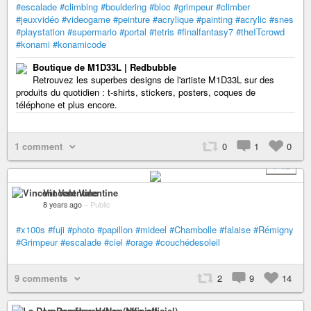
#escalade
#climbing
#bouldering
#bloc
#grimpeur
#climber
#jeuxvidéo
#videogame
#peinture
#acrylique
#painting
#acrylic
#snes
#playstation
#supermario
#portal
#tetris
#finalfantasy7
#theITcrowd
#konami
#konamicode
Boutique de M1D33L | Redbubble
Retrouvez les superbes designs de l'artiste M1D33L sur des
produits du quotidien : t-shirts, stickers, posters, coques de
téléphone et plus encore.
1 comment
0
1
0
+ 12
Vincent Valentine
8 years ago
–
Public
#x100s
#fuji
#photo
#papillon
#mideel
#Chambolle
#falaise
#Rémigny
#Grimpeur
#escalade
#ciel
#orage
#couchédesoleil
9 comments
2
9
14
La Derniere Heure (Non-officiel)