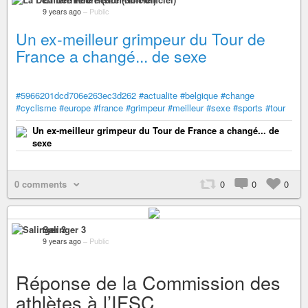
9 years ago
–
Public
Un ex-meilleur grimpeur du Tour de
France a changé... de sexe
#5966201dcd706e263ec3d262
#actualite
#belgique
#change
#cyclisme
#europe
#france
#grimpeur
#meilleur
#sexe
#sports
#tour
Un ex-meilleur grimpeur du Tour de France a changé... de
sexe
0 comments
0
0
0
Salinger 3
9 years ago
–
Public
Réponse de la Commission des
athlètes à l’IFSC