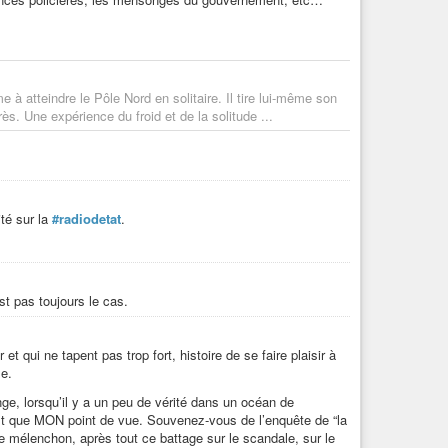
tion d’abord en raison de sa grande capacité d’adaptation et
ent conducteur de chiens et peut manier un traîneau mieux que
seurs
#esquimaux
eux-mêmes”. Non seulement Matthew
s Inuits au cours de leurs différents hivernages dans le
ris leur langue. Une qualité indispensable, tant ces derniers,
sont essentiels à la réussite de la mission que s’est fixée
à atteindre le Pôle Nord en solitaire. Il tire lui-même son
s. Une expérience du froid et de la solitude ...
 accompagnés de 133 chiens de traineaux, prennent la
à l’explorateur de préserver ses forces pour l’assaut final
comme l’écrit Matthew Henson dans son journal : “Nous
ro, et le matin de notre départ le thermomètre affichait -
té sur la
#radiodetat
.
de son expédition sont les premiers hommes à atteindre le
de quatre Inuits, “les frères Ootah et Egingwah, le vieux
st pas toujours le cas.
n texte qui semble avoir intériorisé la ségrégation subie à
t qui ne tapent pas trop fort, histoire de se faire plaisir à
 accomplissement mondial était clos. Comme par le
le.
l fut réalisé par un homme blanc, un homme de couleur
 de croix en passant par la découverte du Nouveau
ge, lorsqu’il y a un peu de vérité dans un océan de
non du
#Caucasien
. Et autant que je pusse le ressentir, je
t que MON point de vue. Souvenez-vous de l’enquête de “la
a race destinée à la représenter dans l’un des derniers
e mélenchon, après tout ce battage sur le scandale, sur le