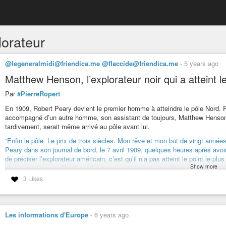
lorateur
@legeneralmidi@friendica.me @flaccide@friendica.me
-
5 years ago
Matthew Henson, l’explorateur noir qui a atteint l
Par
#PierreRopert
En 1909, Robert Peary devient le premier homme à atteindre le pôle Nord. Pou
accompagné d’un autre homme, son assistant de toujours, Matthew Henson.
tardivement, serait même arrivé au pôle avant lui.
“Enfin le pôle. Le prix de trois siècles. Mon rêve et mon but de vingt années
Peary dans son journal de bord, le 7 avril 1909, quelques heures après avoi
de préciser l’explorateur américain, c’est qu’il n’a pas atteint le point le pl
Show more
plusieurs dizaines d’hommes l’ont accompagné, et cinq d’entre eux l’ont 
plante la bannière étoilée dans la glace, quatre hommes se tiennent à ses côt
3 Likes
Mathew Henson, autre explorateur américain, qui se trouve être noir. Il aur
atteindre le pôle Nord, avant Robert Peary lui-même, puisqu’il était celui qu
Le nom de Matthew Henson n’est pourtant pas passé à la postérité : seul re
Les informations d'Europe
-
6 years ago
explorateur noir à avoir atteint le pôle Nord, lui, ne connaîtra qu’une recon