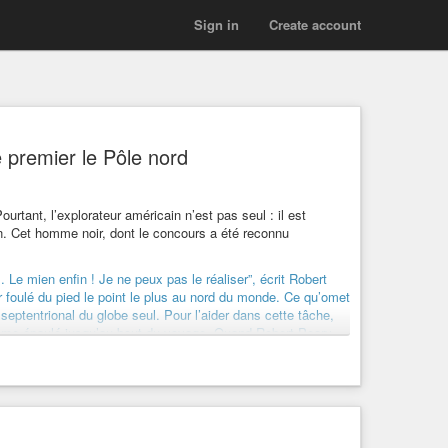
Sign in
Create account
e premier le Pôle nord
rtant, l’explorateur américain n’est pas seul : il est
 Cet homme noir, dont le concours a été reconnu
. Le mien enfin ! Je ne peux pas le réaliser”, écrit Robert
r foulé du pied le point le plus au nord du monde. Ce qu’omet
us septentrional du globe seul. Pour l’aider dans cette tâche,
même épaulé jusqu’au bout du voyage. Quand Robert Peary
és : quatre inuits, familiers des régions arctiques, et
ait même, à en croire certains documents, été le premier à
i ouvrait la voix à ce moment de leur périple
.
ste aujourd’hui encore celui de Peary. Le premier
naissance tardive, près de 30 ans après son exploit.