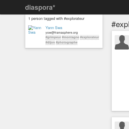
diaspora*
1 person tagged with #explorateur
#exp
Yann Swa
ysw@framasphere.org
#grimpeur
#montagne
#explorateur
#dijon
#photographe