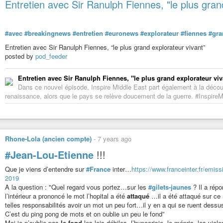
Entretien avec Sir Ranulph Fiennes, "le plus gran
De garçon de cabine à explorateur polaire
Mais comment un homme noir, au début du XXe siècle, est-il devenu un exp
vigueur et où le racisme est omniprésent ? Lorsque Matthew Henson naît le 
#avec
#breakingnews
#entretien
#euronews
#explorateur
#fiennes
#gra
présager de sa destinée hors du commun. Descendant d’esclaves américains, i
l’esclavage aux États-Unis et, s’il naît libre, il n’est pas à l’abri de la ségrég
Entretien avec Sir Ranulph Fiennes, “le plus grand explorateur vivant”
posted by
pod_feeder
Orphelin à dix ans, Matthew Henson se réfugie à Baltimore, ville “noire”, a
homme doit son éducation au capitaine du Katie Hines, sur lequel il sert sou
et se charge, une fois son labeur quotidien accompli, de l’instruire. Henson 
Entretien avec Sir Ranulph Fiennes, "le plus grand explorateur viv
passant par l’Afrique du Nord, il devient un marin confirmé et ne rentre qu’
Dans ce nouvel épisode, Inspire Middle East part également à la découv
renaissance, alors que le pays se relève doucement de la guerre. #Inspire
Ce n’est qu’une fois de retour en Amérique, alors qu’il est commerçant da
celle de Peary. Impressionné par ses compétences, cet ingénieur pour la
mission au Nicaragua, pendant laquelle le jeune homme va faire montre de s
que quelques années plus tard, en 1891, que Peary et Henson deviendront
effet de l’accompagner pour sa première
#expédition
polaire, l’exploration
Rhone-Lola (ancien compte)
-
7 years ago
Un homme noir au pôle Nord
#Jean-Lou-Etienne
!!!
L’explorateur américain s’est donné un but : atteindre le pôle Nord. Il lui fau
sans quelques sacrifices, comme l’écrit Matthew Hanson dans son ouvrage a
Que je viens d’entendre sur
#France
inter…
https://www.franceinter.fr/emiss
Nord”, qu’il publie en 1912, et qui vient de bénéficier d’une traduction aux
2019
1902, entièrement passées dans les régions du Nord Groenland, à l’exceptio
A la question : "Quel regard vous portez…sur les
#gilets-jaunes
? Il a répo
nous rencontrâmes tout ce que nos devanciers purent traverser. Nous dûme
l’intérieur a prononcé le mot l’hopital a été
attaqué
…il a été attaqué sur ce
janvier 1899, le commandant Peary gela si gravement ses orteils qu’il n’en 
telles responsabilités avoir un mot un peu fort…il y en a qui se ruent dess
C’est du ping pong de mots et on oublie un peu le fond”
Henson est devenu un élément essentiel des expéditions polaires, et il est di
Moi je n’oublie pas
le fond
les lois débiles, l’hypocrisie, le mépris, les v