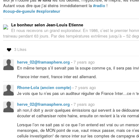
américain affirme d’ailleurs dans ses mémoires lui avoir “accordé cette posi
Autant vous dire que j’ai éteins immédiatement la
#radio
!
d’aptitude à ce travail et ensuite en raison de sa loyauté. Il est un excell
#coup-de-gueule
#explorateur
n’importe quel homme vivant, à l’exception de certains des meilleurs chas
Henson est un excellent conducteur de traineaux, mais à force de côtoyer le
cercle
#Arctique
, il est également le seul homme de l’expédition à avoir app
Le bonheur selon Jean-Louis Etienne
plus accoutumés que quiconque aux difficiles conditions au Nord du monde, 
Et nous recevons un grand explorateur. En 1986, c’est le premier homme 
Peary.
traineau pendant 63 jours. Par des températures extrêmes jusqu’à – 52 degrè
Le 18 février 1909, les équipes de Robert Peary, composées de 24 hommes
direction du pôle Nord, et se relaient pour ouvrir la voie, tout en permettant 
3 Likes
vers le nord absolu. Les températures dépassent régulièrement les -50°C, 
avions eu un temps extrêmement froid, avoisinant les 59° C en dessous du zé
herve_02@framasphere.org
-
7 years ago
49° C”, rédige-t-il après un mois de leur avancée.
En même temps s’il servait pas la soupe comme ça, il sera pas invi
C’est finalement le 6 avril 1909 que Robert Peary et les derniers membres 
France inter ment, france inter est allemand.
pôle Nord. L’équipe est alors composée de Robert Peary, Matthew Henson et 
vétéran Seegloo et le robuste et enfantin Ooqueah”.
Rhone-Lola (ancien compte)
-
7 years ago
Je vois que tu n’es pas un auditeur régulier de France Inter…ce n 'e
Dans son autobiographie, Matthew Henson fait le récit de ce moment, dans u
l’époque quant à la place de l’homme noir dans la société :
herve_02@framasphere.org
-
7 years ago
ah non,il doit y avoir quelques émissions qui servent à se dédouaner e
Je sentis une joie mêlée à une exultation sauvage m’envahir. Un autre
écouter et catharsiser notre haine, ensuite on revient à la vie norma
passé, et ce depuis le commencement de l’histoire, à chaque fois qu’i
l’accompagnait. Depuis la construction des pyramides jusqu’au Chemin
Lorsque l’on ne sait pas si ce que l’on entend est vrai ou un menson
Monde et celle du pôle Nord, le
#Noir
fut le fidèle et constant compag
mensonges, de MON point de vue, vaut mieux passer, mais ce n’es
vécus tout entier ce moment comme l’élection d’un humble membre de m
cellule investigation” de rance inter sur les comptes de campagne d