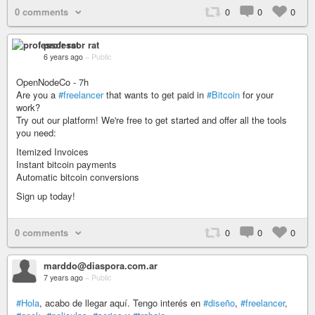
0 comments
0
0
0
professor rat
6 years ago
–
Public
OpenNodeCo - 7h
Are you a
#freelancer
that wants to get paid in
#Bitcoin
for your
work?
Try out our platform! We're free to get started and offer all the tools
you need:
Itemized Invoices
Instant bitcoin payments
Automatic bitcoin conversions
Sign up today!
0 comments
0
0
0
marddo@diaspora.com.ar
7 years ago
–
Public
#Hola
, acabo de llegar aquí. Tengo interés en
#diseño
,
#freelancer
,