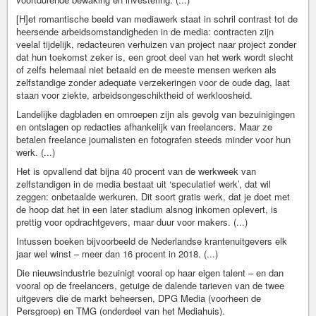
[H]et romantische beeld van mediawerk staat in schril contrast tot de
heersende ­arbeidsomstandigheden in de media: contracten zijn
veelal tijdelijk, redacteuren verhuizen van project naar project zonder
dat hun toekomst zeker is, een groot deel van het werk wordt slecht
of zelfs helemaal niet betaald en de meeste mensen werken als
zelfstandige zonder adequate verzekeringen voor de oude dag, laat
staan voor ziekte, arbeidsongeschiktheid of werkloosheid.
Landelijke dagbladen en omroepen zijn als gevolg van bezuinigingen
en ontslagen op redacties afhankelijk van freelancers. Maar ze
betalen freelance journalisten en fotografen steeds minder voor hun
werk. (...)
Het is opvallend dat bijna 40 procent van de werkweek van
zelfstandigen in de media bestaat uit ‘speculatief werk’, dat wil
zeggen: onbetaalde werkuren. Dit soort gratis werk, dat je doet met
de hoop dat het in een later stadium alsnog inkomen oplevert, is
prettig voor opdrachtgevers, maar duur voor makers. (...)
Intussen boeken bijvoorbeeld de Nederlandse krantenuitgevers elk
jaar wel winst – meer dan 16 procent in 2018. (...)
Die nieuwsindustrie bezuinigt vooral op haar eigen talent – en dan
vooral op de freelancers, getuige de dalende tarieven van de twee
uitgevers die de markt beheersen, DPG Media (voorheen de
Persgroep) en TMG (onderdeel van het Mediahuis).