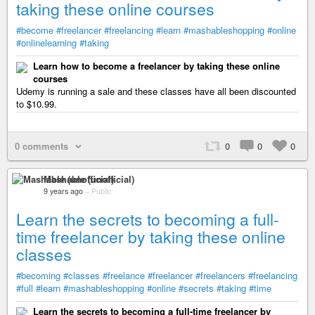
taking these online courses
#become
#freelancer
#freelancing
#learn
#mashableshopping
#online
#onlinelearning
#taking
Learn how to become a freelancer by taking these online
courses
Udemy is running a sale and these classes have all been discounted
to $10.99.
0 comments
0
0
0
Mashable (unofficial)
9 years ago
–
Public
Learn the secrets to becoming a full-
time freelancer by taking these online
classes
#becoming
#classes
#freelance
#freelancer
#freelancers
#freelancing
#full
#learn
#mashableshopping
#online
#secrets
#taking
#time
Learn the secrets to becoming a full-time freelancer by