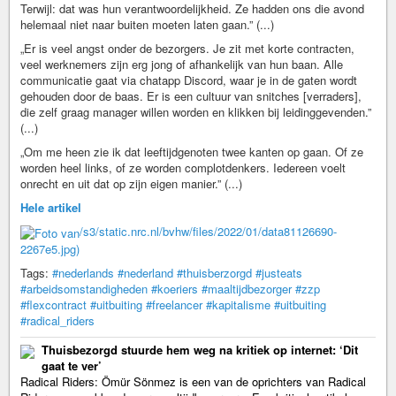
Terwijl: dat was hun verantwoordelijkheid. Ze hadden ons die avond
helemaal niet naar buiten moeten laten gaan.” (...)
„Er is veel angst onder de bezorgers. Je zit met korte contracten,
veel werknemers zijn erg jong of afhankelijk van hun baan. Alle
communicatie gaat via chatapp Discord, waar je in de gaten wordt
gehouden door de baas. Er is een cultuur van snitches [verraders],
die zelf graag manager willen worden en klikken bij leidinggevenden.”
(...)
„Om me heen zie ik dat leeftijdgenoten twee kanten op gaan. Of ze
worden heel links, of ze worden complotdenkers. Iedereen voelt
onrecht en uit dat op zijn eigen manier.” (...)
Hele artikel
/s3/static.nrc.nl/bvhw/files/2022/01/data81126690-
2267e5.jpg)
Tags:
#nederlands
#nederland
#thuisberzorgd
#justeats
#arbeidsomstandigheden
#koeriers
#maaltijdbezorger
#zzp
#flexcontract
#uitbuiting
#freelancer
#kapitalisme
#uitbuiting
#radical_riders
Thuisbezorgd stuurde hem weg na kritiek op internet: ‘Dit
gaat te ver’
Radical Riders: Ömür Sönmez is een van de oprichters van Radical