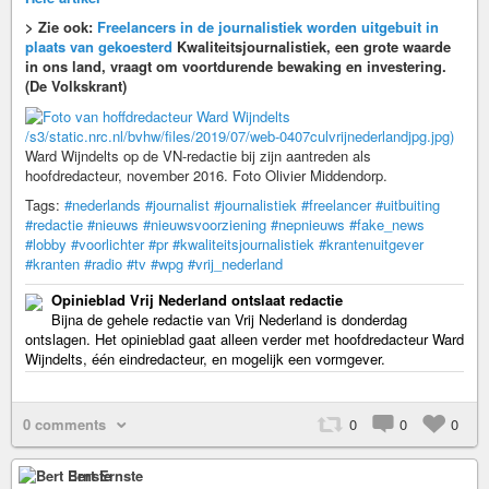
> Zie ook:
Freelancers in de journalistiek worden uitgebuit in
plaats van gekoesterd
Kwaliteitsjournalistiek, een grote waarde
in ons land, vraagt om voortdurende bewaking en investering.
(De Volkskrant)
/s3/static.nrc.nl/bvhw/files/2019/07/web-0407culvrijnederlandjpg.jpg)
Ward Wijndelts op de VN-redactie bij zijn aantreden als
hoofdredacteur, november 2016. Foto Olivier Middendorp.
Tags:
#nederlands
#journalist
#journalistiek
#freelancer
#uitbuiting
#redactie
#nieuws
#nieuwsvoorziening
#nepnieuws
#fake_news
#lobby
#voorlichter
#pr
#kwaliteitsjournalistiek
#krantenuitgever
#kranten
#radio
#tv
#wpg
#vrij_nederland
Opinieblad Vrij Nederland ontslaat redactie
Bijna de gehele redactie van Vrij Nederland is donderdag
ontslagen. Het opinieblad gaat alleen verder met hoofdredacteur Ward
Wijndelts, één eindredacteur, en mogelijk een vormgever.
0 comments
0
0
0
Bert Ernste