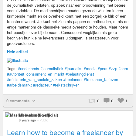
de journalistiek verlaten, op zoek naar een broodwinning met betere
vooruitzichten. De mediabedrijven houden gezonde winsten in een
krimpende markt en de overheid komt met een zorgelijke blik of een
troostend woord. Je kunt het zien als pappen en nathouden, of als de
enige manier om de klassieke media overeind te houden. Maar noem
het beestje liever bij de naam. Consequent wegkijken als grote
bedrijven hun kleine leveranciers uitknijpen, is staatssteun voor
grootverdieners.
Hele artikel
Tags:
#nederlands
#journalistiek
#journalist
#media
#pers
#zzp
#acm
#autoriteit_consument_en_markt
#belastingdienst
#ministerie_van_sociale_zaken
#freelancer
#freelance_tarieven
#arbeidsmarkt
#redacteur
#tekstschrijver
0 comments
0
0
1
Mashable (unofficial)
8 years ago
–
Public
Learn how to become a freelancer by