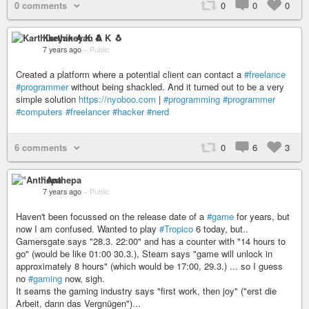
0 comments
0
0
0
Karthikeyan A K 🐧
7 years ago
–
Public
Created a platform where a potential client can contact a
#freelance
#programmer
without being shackled. And it turned out to be a very
simple solution
https://nyoboo.com
|
#programming
#programmer
#computers
#freelancer
#hacker
#nerd
6 comments
0
6
3
°Anthepa
7 years ago
–
Public
Haven't been focussed on the release date of a
#game
for years, but
now I am confused. Wanted to play
#Tropico
6 today, but..
Gamersgate says "28.3. 22:00" and has a counter with "14 hours to
go" (would be like 01:00 30.3.), Steam says "game will unlock in
approximately 8 hours" (which would be 17:00, 29.3.) ... so I guess
no
#gaming
now, sigh.
It seams the gaming industry says "first work, then joy" ("erst die
Arbeit, dann das Vergnügen")...