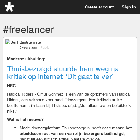
Create account
Sign in
#freelancer
Bert Ernste
5 years ago
–
Public
Moderne uitbuiting:
Thuisbezorgd stuurde hem weg na
kritiek op internet: ‘Dit gaat te ver’
NRC
Radical Riders - Ömür Sönmez is een van de oprichters van Radical
Riders, een vakbond voor maaltijdbezorgers. Een kritisch artikel
kostte hem zijn baan bij Thuisbezorgd. „Met alleen praten bereikte ik
niks.”
Wat is het nieuws?
Maaltijdbezorgplatform Thuisbezorgd.nl heeft deze maand
het
arbeidscontract van een van zijn bezorgers beëindigd
,
nadat hij een kritisch artikel plaatste over de