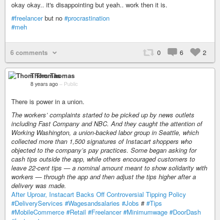
okay okay.. it's disappointing but yeah.. work then it is.
#freelancer
but no
#procrastination
#meh
6 comments
0
6
2
Thom Thomas
8 years ago
–
Public
There is power in a union.
The workers’ complaints started to be picked up by news outlets
including Fast Company and NBC. And they caught the attention of
Working Washington, a union-backed labor group in Seattle, which
collected more than 1,500 signatures of Instacart shoppers who
objected to the company’s pay practices. Some began asking for
cash tips outside the app, while others encouraged customers to
leave 22-cent tips — a nominal amount meant to show solidarity with
workers — through the app and then adjust the tips higher after a
delivery was made.
After Uproar, Instacart Backs Off Controversial Tipping Policy
#DeliveryServices
#Wagesandsalaries
#Jobs
#
#Tips
#MobileCommerce
#Retail
#Freelancer
#Minimumwage
#DoorDash