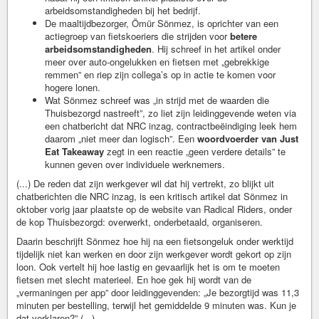
arbeidsomstandigheden bij het bedrijf.
De maaltijdbezorger, Ömür Sönmez, is oprichter van een
actiegroep van fietskoeriers die strijden voor
betere
arbeidsomstandigheden
. Hij schreef in het artikel onder
meer over auto-ongelukken en fietsen met „gebrekkige
remmen” en riep zijn collega’s op in actie te komen voor
hogere lonen.
Wat Sönmez schreef was „in strijd met de waarden die
Thuisbezorgd nastreeft”, zo liet zijn leidinggevende weten via
een chatbericht dat NRC inzag, contractbeëindiging leek hem
daarom „niet meer dan logisch”. Een
woordvoerder van Just
Eat Takeaway
zegt in een reactie „geen verdere details” te
kunnen geven over individuele werknemers.
(...) De reden dat zijn werkgever wil dat hij vertrekt, zo blijkt uit
chatberichten die NRC inzag, is een kritisch artikel dat Sönmez in
oktober vorig jaar plaatste op de website van Radical Riders, onder
de kop Thuisbezorgd: overwerkt, onderbetaald, organiseren.
Daarin beschrijft Sönmez hoe hij na een fietsongeluk onder werktijd
tijdelijk niet kan werken en door zijn werkgever wordt gekort op zijn
loon. Ook vertelt hij hoe lastig en gevaarlijk het is om te moeten
fietsen met slecht materieel. En hoe gek hij wordt van de
„vermaningen per app” door leidinggevenden: „Je bezorgtijd was 11,3
minuten per bestelling, terwijl het gemiddelde 9 minuten was. Kun je
dat verklaren?” (...)