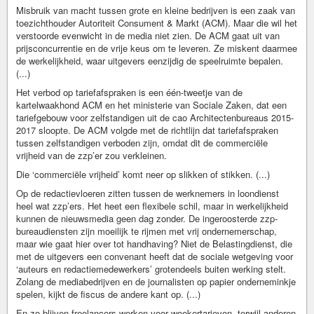
Misbruik van macht tussen grote en kleine bedrijven is een zaak van
toezichthouder Autoriteit Consument & Markt (ACM). Maar die wil het
verstoorde evenwicht in de media niet zien. De ACM gaat uit van
prijsconcurrentie en de vrije keus om te leveren. Ze miskent daarmee
de werkelijkheid, waar uitgevers eenzijdig de speelruimte bepalen.
(...)
Het verbod op tariefafspraken is een één-tweetje van de
kartelwaakhond ACM en het ministerie van Sociale Zaken, dat een
tariefgebouw voor zelfstandigen uit de cao Architectenbureaus 2015-
2017 sloopte. De ACM volgde met de richtlijn dat tariefafspraken
tussen zelfstandigen verboden zijn, omdat dit de commerciële
vrijheid van de zzp’er zou verkleinen.
Die ‘commerciële vrijheid’ komt neer op slikken of stikken. (...)
Op de redactievloeren zitten tussen de werknemers in loondienst
heel wat zzp’ers. Het heet een flexibele schil, maar in werkelijkheid
kunnen de nieuwsmedia geen dag zonder. De ingeroosterde zzp-
bureaudiensten zijn moeilijk te rijmen met vrij ondernemerschap,
maar wie gaat hier over tot handhaving? Niet de Belastingdienst, die
met de uitgevers een convenant heeft dat de sociale wetgeving voor
‘auteurs en redactiemedewerkers’ grotendeels buiten werking stelt.
Zolang de mediabedrijven en de journalisten op papier onderneminkje
spelen, kijkt de fiscus de andere kant op. (...)
En zo blijven freelancers werken voor woekertarieven, terwijl anderen