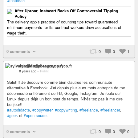
#Instacart
After Uproar, Instacart Backs Off Controversial Tipping
Policy
The delivery app’s practice of counting tips toward guaranteed
minimum payments for its contract workers drew accusations of
wage theft.
0 comments
0
0
1
sylvains@diaspora.psyco.fr
8 years ago
–
Public
Salut!!! Je découvre comme bien d'autres les communauté
alternative à Facebook. J'ai depuis plusieurs mois entrepris de me
déconnecté entièrement de FB, Google, Instagram. Je roule sur
Linux depuis déjà un bon bout de temps. N'hésitez pas à me dire
bonjour!!
#autodidacte
,
#copywriter
,
#copywriting
,
#freelance
,
#freelancer
,
#geek
et
#open-souce
.
0 comments
0
0
0