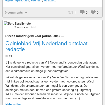
#geek
,
#peliculas
,
#series
y
#trabajo
.
0 comments
1
0
0
Bert Ernste
7 years ago
–
Public
Steeds minder geld voor journalistiek ...
Opinieblad Vrij Nederland ontslaat
redactie
NRC
Bijna de gehele redactie van Vrij Nederland is donderdag ontslagen.
Het opinieblad gaat alleen verder met hoofdredacteur Ward Wijndelts,
één eindredacteur, en mogelijk een vormgever.
Vrijwel de gehele redactie van
Vrij Nederland
is donderdag ontslagen.
Het linkse opinieblad gaat alleen verder met hoofdredacteur Ward
Wijndelts, één eindredacteur, en mogelijk een vormgever. De
ontslagen maken deel uit van een grotere sanering bij uitgeverij
WPG, melden bronnen binnen de redactie. Wijndelts noch de uitgever
was donderdagavond bereikbaar voor commentaar. (...)
Hele artikel