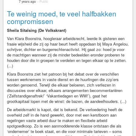
7 years ago
–
Public
Te weinig moed, te veel halfbakken
compromissen
Sheila Sitalsing (De Volkskrant)
Van Klara Boonstra, hoogleraar arbeidsrecht, leerde ik gisteren een
fraaie wijsheid die zij op haar beurt heeft opgedaan bij Maya Angelou,
schrijver, dichter en burgerrechtenactivist. Hij gaat zo: hoed je voor
de machtigen wanneer zij de minder bedeelden eronder proberen te
houden door die in groepen te verdelen en tegen elkaar op te zetten.
(...)
Klara Boonstra ziet het patroon bij het debat over de verschillen
tussen werknemers in vaste dienst en de huurlingen die zzp’ers
worden genoemd. Terwijl die elkaar beloeren, zich verliezen in
discussies over elkaar, elkaars arrangementen becommentariëren
(‘Zelfstandigenaftrek!’ ‘Vakantiedagen en WW!’), gaat het
grootkapitaal lopen met de winst: de bazen, de aandeelhouders. (...)
De arbeidsmarkt is kapot, dat is bekend. De verloedering heeft de
overheid zelf in de hand gewerkt, door met een kerstboom aan
regelingen vaste arbeid duur te maken en flexibele arbeid
spotgoedkoop. Zo is een aanmodderende klasse ontstaan die als
‘ondernemer’ te boek staat, en die voor minimale tarieven – soms