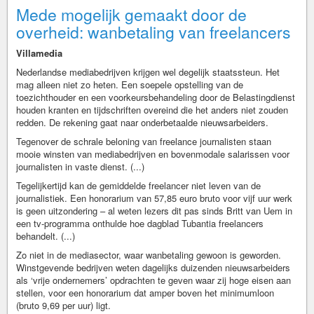
Mede mogelijk gemaakt door de
overheid: wanbetaling van freelancers
Villamedia
Nederlandse mediabedrijven krijgen wel degelijk staatssteun. Het
mag alleen niet zo heten. Een soepele opstelling van de
toezichthouder en een voorkeursbehandeling door de Belastingdienst
houden kranten en tijdschriften overeind die het anders niet zouden
redden. De rekening gaat naar onderbetaalde nieuwsarbeiders.
Tegenover de schrale beloning van freelance journalisten staan
mooie winsten van mediabedrijven en bovenmodale salarissen voor
journalisten in vaste dienst. (...)
Tegelijkertijd kan de gemiddelde freelancer niet leven van de
journalistiek. Een honorarium van 57,85 euro bruto voor vijf uur werk
is geen uitzondering – al weten lezers dit pas sinds Britt van Uem in
een tv-programma onthulde hoe dagblad Tubantia freelancers
behandelt. (...)
Zo niet in de mediasector, waar wanbetaling gewoon is geworden.
Winstgevende bedrijven weten dagelijks duizenden nieuwsarbeiders
als ‘vrije ondernemers’ opdrachten te geven waar zij hoge eisen aan
stellen, voor een honorarium dat amper boven het minimumloon
(bruto 9,69 per uur) ligt.