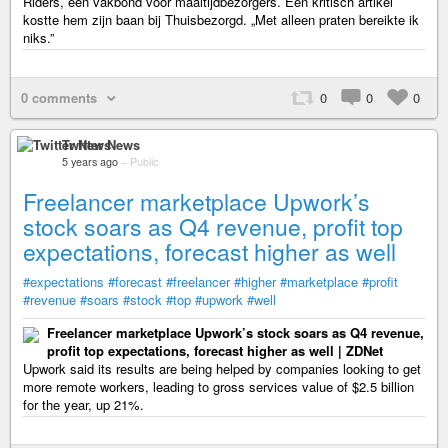
Riders, een vakbond voor maaltijdbezorgers. Een kritisch artikel
kostte hem zijn baan bij Thuisbezorgd. „Met alleen praten bereikte ik
niks.”
0 comments
0
0
0
Twitter News
5 years ago
–
Public
Freelancer marketplace Upwork’s
stock soars as Q4 revenue, profit top
expectations, forecast higher as well
#expectations
#forecast
#freelancer
#higher
#marketplace
#profit
#revenue
#soars
#stock
#top
#upwork
#well
Freelancer marketplace Upwork’s stock soars as Q4 revenue,
profit top expectations, forecast higher as well | ZDNet
Upwork said its results are being helped by companies looking to get
more remote workers, leading to gross services value of $2.5 billion
for the year, up 21%.