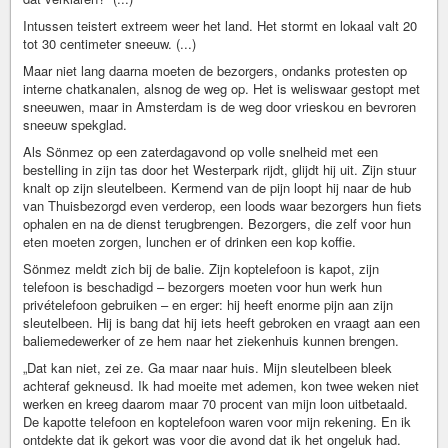
Intussen teistert extreem weer het land. Het stormt en lokaal valt 20
tot 30 centimeter sneeuw. (...)
Maar niet lang daarna moeten de bezorgers, ondanks protesten op
interne chatkanalen, alsnog de weg op. Het is weliswaar gestopt met
sneeuwen, maar in Amsterdam is de weg door vrieskou en bevroren
sneeuw spekglad.
Als Sönmez op een zaterdagavond op volle snelheid met een
bestelling in zijn tas door het Westerpark rijdt, glijdt hij uit. Zijn stuur
knalt op zijn sleutelbeen. Kermend van de pijn loopt hij naar de hub
van Thuisbezorgd even verderop, een loods waar bezorgers hun fiets
ophalen en na de dienst terugbrengen. Bezorgers, die zelf voor hun
eten moeten zorgen, lunchen er of drinken een kop koffie.
Sönmez meldt zich bij de balie. Zijn koptelefoon is kapot, zijn
telefoon is beschadigd – bezorgers moeten voor hun werk hun
privételefoon gebruiken – en erger: hij heeft enorme pijn aan zijn
sleutelbeen. Hij is bang dat hij iets heeft gebroken en vraagt aan een
baliemedewerker of ze hem naar het ziekenhuis kunnen brengen.
„Dat kan niet, zei ze. Ga maar naar huis. Mijn sleutelbeen bleek
achteraf gekneusd. Ik had moeite met ademen, kon twee weken niet
werken en kreeg daarom maar 70 procent van mijn loon uitbetaald.
De kapotte telefoon en koptelefoon waren voor mijn rekening. En ik
ontdekte dat ik gekort was voor die avond dat ik het ongeluk had.