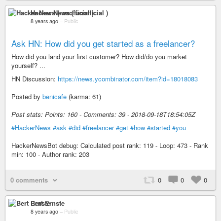
Hacker News ( unofficial )
8 years ago
–
Public
Ask HN: How did you get started as a freelancer?
How did you land your first customer? How did/do you market
yourself? ...
HN Discussion:
https://news.ycombinator.com/item?id=18018083
Posted by
benicafe
(karma: 61)
Post stats: Points: 160 - Comments: 39 - 2018-09-18T18:54:05Z
#HackerNews
#ask
#did
#freelancer
#get
#how
#started
#you
HackerNewsBot debug: Calculated post rank: 119 - Loop: 473 - Rank
min: 100 - Author rank: 203
0 comments
0
0
0
Bert Ernste
8 years ago
–
Public