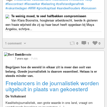
#flexcontract
#flexwerker
#belasting
#zelfstandigenaftrek
#vakantiedagen
#WW
#grootkapitaal
#aandeelhouders
#bonussen
Te weinig moed, te veel halfbakken compromissen
Van Klara Boonstra, hoogleraar arbeidsrecht, leerde ik gisteren
een fraaie wijsheid die zij op haar beurt heeft opgedaan bij Maya
Angelou, schrijve...
1 comment
0
1
0
Bert Ernste
7 years ago
–
Public
Begrijpen hoe de wereld in elkaar zit is meer dan ooit van
belang.
Goede
journalistiek is daarom essentieel. Helaas is er
steeds minder van.
Freelancers in de journalistiek worden
uitgebuit in plaats van gekoesterd
De Volkskrant
Kwaliteitsjournalistiek, een grote waarde in ons land, vraagt om
voortdurende bewaking en investering. (...)