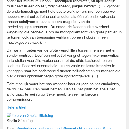
onder het minimumuurloon – maaltijden rondfietst, stukjes schrijft,
musiceert in een orkest, zorg verleent, pakjes bezorgt. (...) [Z]onder
de onderhandelingsmacht die vaste werknemers met een cao wél
hebben, want collectief onderhandelen als één eisende, kolkende
massa schrijvers of pizzafietsers mag niet van de
mededingingsautoriteiten. Dit omdat de Nederlandse overheid
wetgeving die bedoeld is om de monopoliemacht van grote partijen in
te tomen ook van toepassing verklaart op een hoboïst in een
muziekgezelschap. (...)
Dat we af moeten van de grote verschillen tussen mensen met en
zonder contract. Door een collectief vangnet tegen inkomensverlies
in te stellen voor álle werkenden, met dezelfde basisrechten en -
plichten. Door het onderscheid tussen vaste en losse krachten te
verleggen naar het onderscheid tussen zelfredzamen en mensen die
niet kunnen opboksen tegen grote opdrachtgevers. (...)
Echt moeilijk wordt het pas wanneer later dit jaar, na het eindadvies,
de politiek besluiten moet nemen. Dan zal het gaan het zoals het
altijd gaat: te weinig politieke moed, te veel halfbakken
compromissen.
Hele artikel
Sheila Sitalsing
Tags:
#nederlands
#arbeidsmarkt
#loonarbeid
#freelancer
#zzp