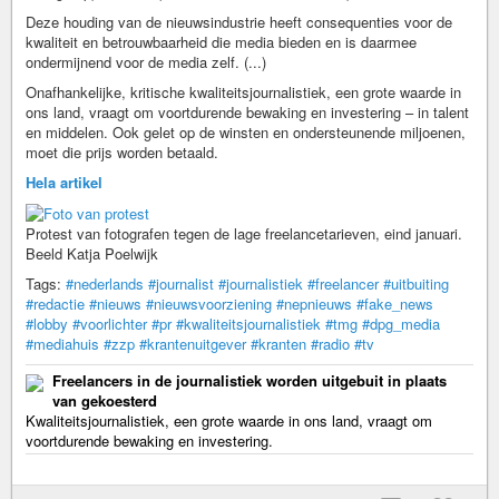
Deze houding van de nieuwsindustrie heeft consequenties voor de
kwaliteit en betrouwbaarheid die ­media bieden en is daarmee
ondermijnend voor de media zelf. (...)
Onafhankelijke, kritische kwaliteitsjournalistiek, een grote waarde in
ons land, vraagt om voortdurende bewaking en investering – in talent
en middelen. Ook gelet op de winsten en ondersteunende miljoenen,
moet die prijs worden betaald.
Hela artikel
Protest van fotografen tegen de lage freelancetarieven, eind januari.
Beeld Katja Poelwijk
Tags:
#nederlands
#journalist
#journalistiek
#freelancer
#uitbuiting
#redactie
#nieuws
#nieuwsvoorziening
#nepnieuws
#fake_news
#lobby
#voorlichter
#pr
#kwaliteitsjournalistiek
#tmg
#dpg_media
#mediahuis
#zzp
#krantenuitgever
#kranten
#radio
#tv
Freelancers in de journalistiek worden uitgebuit in plaats
van gekoesterd
Kwaliteitsjournalistiek, een grote waarde in ons land, vraagt om
voortdurende bewaking en investering.