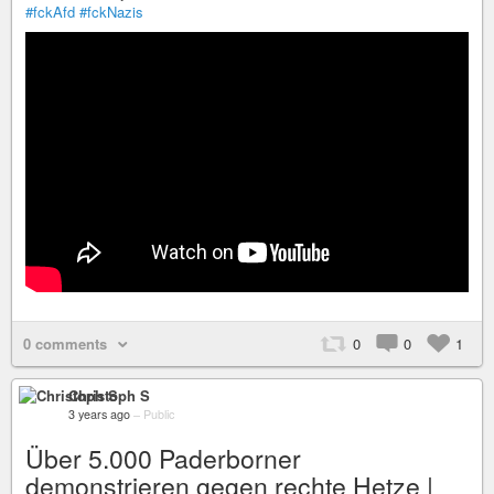
#fckAfd
#fckNazis
0 comments
0
0
1
Christoph S
3 years ago
–
Public
Über 5.000 Paderborner
demonstrieren gegen rechte Hetze |