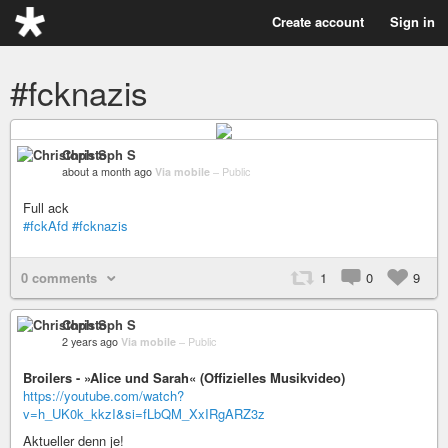
Create account
Sign in
#fcknazis
Christoph S
about a month ago
Via mobile
–
Public
Full ack
#fckAfd
#fcknazis
0 comments
1
0
9
Christoph S
2 years ago
Via mobile
–
Public
Broilers - »Alice und Sarah« (Offizielles Musikvideo)
https://youtube.com/watch?
v=h_UK0k_kkzI&si=fLbQM_XxIRgARZ3z
Aktueller denn je!