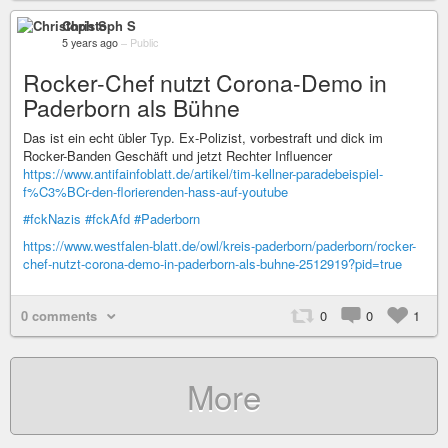
Christoph S
5 years ago
–
Public
Rocker-Chef nutzt Corona-Demo in
Paderborn als Bühne
Das ist ein echt übler Typ. Ex-Polizist, vorbestraft und dick im
Rocker-Banden Geschäft und jetzt Rechter Influencer
https://www.antifainfoblatt.de/artikel/tim-kellner-paradebeispiel-
f%C3%BCr-den-florierenden-hass-auf-youtube
#fckNazis
#fckAfd
#Paderborn
https://www.westfalen-blatt.de/owl/kreis-paderborn/paderborn/rocker-
chef-nutzt-corona-demo-in-paderborn-als-buhne-2512919?pid=true
0 comments
0
0
1
More