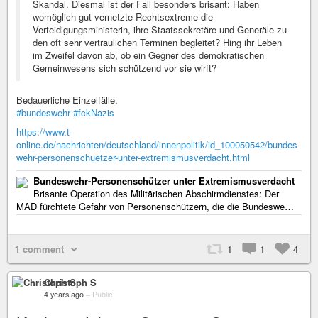
Skandal. Diesmal ist der Fall besonders brisant: Haben
womöglich gut vernetzte Rechtsextreme die
Verteidigungsministerin, ihre Staatssekretäre und Generäle zu
den oft sehr vertraulichen Terminen begleitet? Hing ihr Leben
im Zweifel davon ab, ob ein Gegner des demokratischen
Gemeinwesens sich schützend vor sie wirft?
Bedauerliche Einzelfälle.
#bundeswehr
#fckNazis
https://www.t-
online.de/nachrichten/deutschland/innenpolitik/id_100050542/bundes
wehr-personenschuetzer-unter-extremismusverdacht.html
Bundeswehr-Personenschützer unter Extremismusverdacht
Brisante Operation des Militärischen Abschirmdienstes: Der
MAD fürchtete Gefahr von Personenschützern, die die Bundeswe…
1 comment
1
1
4
Christoph S
4 years ago
–
Public