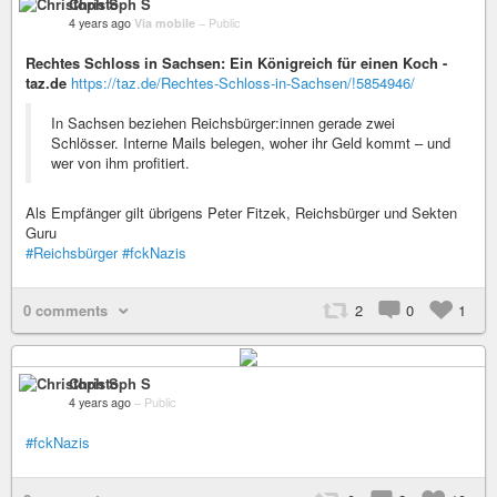
Christoph S
4 years ago
Via mobile
–
Public
Rechtes Schloss in Sachsen: Ein Königreich für einen Koch -
taz.de
https://taz.de/Rechtes-Schloss-in-Sachsen/!5854946/
In Sachsen beziehen Reichs­bür­ge­r:in­nen gerade zwei
Schlösser. Interne Mails belegen, woher ihr Geld kommt – und
wer von ihm profitiert.
Als Empfänger gilt übrigens Peter Fitzek, Reichs­bür­ge­r und Sekten
Guru
#Reichsbürger
#fckNazis
0 comments
2
0
1
Christoph S
4 years ago
–
Public
#fckNazis