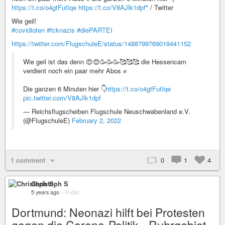
https://t.co/o4gtFutIqe
https://t.co/V8AJlk1dpf
" / Twitter
Wie geil!
#covidioten
#fcknazis
#diePARTEI
https://twitter.com/FlugschuleE/status/1488799769019441152
Wie geil ist das denn 😍😍🥳🥳🥳🥰🥰🥰 die Hessencam
verdient noch ein paar mehr Abos ✊
Die ganzen 6 Minuten hier 👇
https://t.co/o4gtFutIqe
pic.twitter.com/V8AJlk1dpf
— Reichsflugscheiben Flugschule Neuschwabenland e.V.
(@FlugschuleE)
February 2, 2022
1 comment
0
1
4
Christoph S
5 years ago
–
Public
Dortmund: Neonazi hilft bei Protesten
gegen die Corona-Politik - Ruhrgebiet -