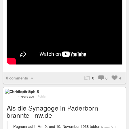
0 comments
0
0
4
Christoph S
4 years ago
–
Public
Als die Synagoge in Paderborn
brannte | nw.de
Pogromnacht: Am 9. und 10. November 1938 tobten staatlich