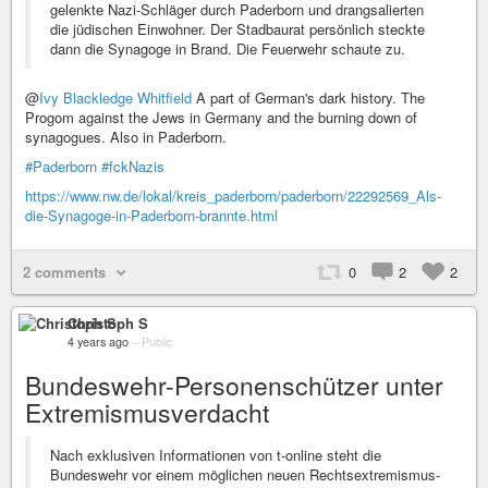
gelenkte Nazi-Schläger durch Paderborn und drangsalierten
die jüdischen Einwohner. Der Stadbaurat persönlich steckte
dann die Synagoge in Brand. Die Feuerwehr schaute zu.
@
Ivy Blackledge Whitfield
A part of German's dark history. The
Progom against the Jews in Germany and the burning down of
synagogues. Also in Paderborn.
#Paderborn
#fckNazis
https://www.nw.de/lokal/kreis_paderborn/paderborn/22292569_Als-
die-Synagoge-in-Paderborn-brannte.html
2 comments
0
2
2
Christoph S
4 years ago
–
Public
Bundeswehr-Personenschützer unter
Extremismusverdacht
Nach exklusiven Informationen von t-online steht die
Bundeswehr vor einem möglichen neuen Rechtsextremismus-