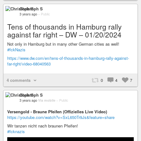
Christoph S
3 years ago
–
Public
Tens of thousands in Hamburg rally
against far right – DW – 01/20/2024
Not only in Hamburg but in many other German cities as well!
#fckNazis
https://www.dw.com/en/tens-of-thousands-in-hamburg-rally-against-
far-right/video-68040563
4 comments
0
4
7
Christoph S
3 years ago
Via mobile
–
Public
Versengold - Braune Pfeifen (Offizielles Live Video)
https://youtube.com/watch?v=SxL650Tr9Js&feature=share
Wir tanzen nicht nach braunen Pfeifen!
#fcknazis