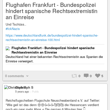
Flughafen Frankfurt - Bundespolizei
hindert spanische Rechtsextremistin
an Einreise
Und Tschüss..
#fckNazis
https://www.deutschlandfunk.de/bundespolizei-hindert-spanische-
rechtsextremistin-an-einreise-100.html
Flughafen Frankfurt - Bundespolizei hindert spanische
Rechtsextremistin an Einreise
Deutschland hat einer bekannten Rechtsextremistin aus Spanien die
Einreise verweigert.
0 comments
0
0
5
Christoph S
5 years ago
–
Public
Reichsflugscheiben Flugschule Neuschwabenland e.V. auf Twitter:
"Wie geil ist das denn 😍😍🥳🥳🥳🥰🥰🥰 die Hessencam verdient
noch ein paar mehr Abos ✊ Die ganzen 6 Minuten hier 👇