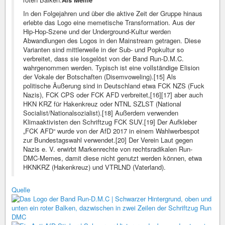
In den Folgejahren und über die aktive Zeit der Gruppe hinaus
erlebte das Logo eine memetische Transformation. Aus der
Hip-Hop-Szene und der Underground-Kultur werden
Abwandlungen des Logos in den Mainstream getragen. Diese
Varianten sind mittlerweile in der Sub- und Popkultur so
verbreitet, dass sie losgelöst von der Band Run-D.M.C.
wahrgenommen werden. Typisch ist eine vollständige Elision
der Vokale der Botschaften (Disemvoweling).[15] Als
politische Äußerung sind in Deutschland etwa FCK NZS (Fuck
Nazis), FCK CPS oder FCK AFD verbreitet,[16][17] aber auch
HKN KRZ für Hakenkreuz oder NTNL SZLST (National
Socialist/Nationalsozialist).[18] Außerdem verwenden
Klimaaktivisten den Schriftzug FCK SUV.[19] Der Aufkleber
„FCK AFD“ wurde von der AfD 2017 in einem Wahlwerbespot
zur Bundestagswahl verwendet.[20] Der Verein Laut gegen
Nazis e. V. erwirbt Markenrechte von rechtsradikalen Run-
DMC-Memes, damit diese nicht genutzt werden können, etwa
HKNKRZ (Hakenkreuz) und VTRLND (Vaterland).
Quelle