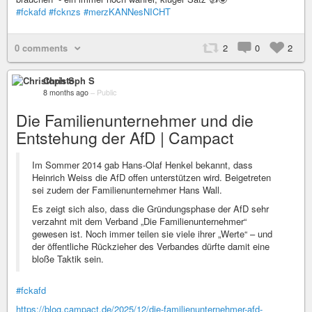
#fckafd
#fcknzs
#merzKANNesNICHT
0 comments
2
0
2
Christoph S
8 months ago
–
Public
Die Familienunternehmer und die
Entstehung der AfD | Campact
Im Sommer 2014 gab Hans-Olaf Henkel bekannt, dass
Heinrich Weiss die AfD offen unterstützen wird. Beigetreten
sei zudem der Familienunternehmer Hans Wall.
Es zeigt sich also, dass die Gründungsphase der AfD sehr
verzahnt mit dem Verband „Die Familienunternehmer“
gewesen ist. Noch immer teilen sie viele ihrer „Werte“ – und
der öffentliche Rückzieher des Verbandes dürfte damit eine
bloße Taktik sein.
#fckafd
https://blog.campact.de/2025/12/die-familienunternehmer-afd-