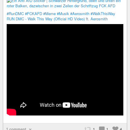
#RunDMC
#FCKAFD
#Meme
#Musik
#Aerosmith
#WalkThisWay
RUN DMC - Walk This Way (Official HD Video) ft. Aerosmith
1 comment
1
1
4