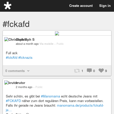
Create account
Sign in
#fckafd
Christoph S
about a month ago
Via mobile
–
Public
Full ack
#fckAfd
#fcknazis
0 comments
1
0
9
krutor
2 months ago
–
Public
Sehr schön, es gibt bei
#Manomama
echt deutsche Jeans mit
#FCKAFD
näher zum dort regulären Preis, kann man vorbestellen.
Falls ihr gerade ne Jeans braucht:
manomama.de/products/fckafd-
je…