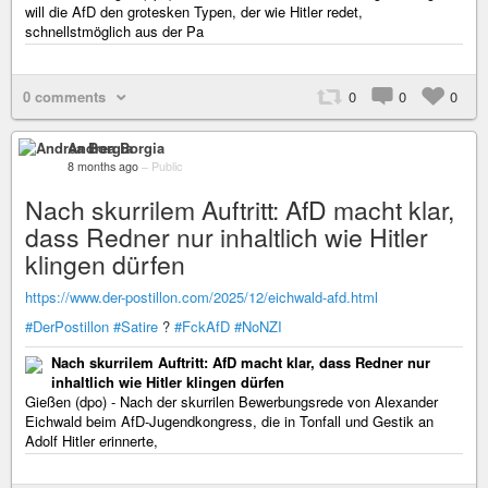
will die AfD den grotesken Typen, der wie Hitler redet,
schnellstmöglich aus der Pa
0 comments
0
0
0
Andrea Borgia
8 months ago
–
Public
Nach skurrilem Auftritt: AfD macht klar,
dass Redner nur inhaltlich wie Hitler
klingen dürfen
https://www.der-postillon.com/2025/12/eichwald-afd.html
#DerPostillon
#Satire
?
#FckAfD
#NoNZI
Nach skurrilem Auftritt: AfD macht klar, dass Redner nur
inhaltlich wie Hitler klingen dürfen
Gießen (dpo) - Nach der skurrilen Bewerbungsrede von Alexander
Eichwald beim AfD-Jugendkongress, die in Tonfall und Gestik an
Adolf Hitler erinnerte,