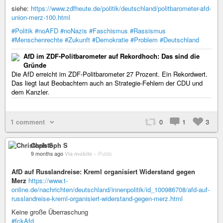
siehe:
https://www.zdfheute.de/politik/deutschland/politbarometer-afd-
union-merz-100.html
#Politik
#noAFD
#noNazis
#Faschismus
#Rassismus
#Menschenrechte
#Zukunft
#Demokratie
#Problem
#Deutschland
AfD im ZDF-Politbarometer auf Rekordhoch: Das sind die
Gründe
Die AfD erreicht im ZDF-Politbarometer 27 Prozent. Ein Rekordwert.
Das liegt laut Beobachtern auch an Strategie-Fehlern der CDU und
dem Kanzler.
1 comment
0
1
3
Christoph S
9 months ago
Via mobile
–
Public
AfD auf Russlandreise: Kreml organisiert Widerstand gegen
Merz
https://www.t-
online.de/nachrichten/deutschland/innenpolitik/id_100986708/afd-auf-
russlandreise-kreml-organisiert-widerstand-gegen-merz.html
Keine große Überraschung
#fckAfd