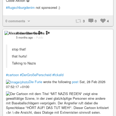
Coole Aktion 😀
#Augschburgdenim
not sponsored ;)
0 comments
3
0
4
Alexander Goeres 𒀯
5 months ago
–
Public
stop that!
that hurts!
Talking to Nazis
#cartoon
#DerGroßePerscheid
#fckafd
Die Furie
wrote the following
post
Sat, 28 Feb 2026
07:52:17 +0100