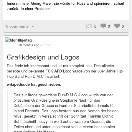
Innenminister Georg Maier, sie würde für Russland spionieren, scharf
zurück. In einer Presseer
0 comments
0
0
0
Montag
10 months ago
–
Public
Grafikdesign und Logos
Das finde ich interessant und ist mir komplett neu. Das allseits
beliebte und bekannte
FCK AFD
Logo wurde von der 80er Jahre Hip-
Hop Band Run-D.M.C inspiriert.
wikipedia.de hat geschrieben:
Das zur Ikone gewordene Run-D.M.C.-Logo wurde von der
britischen Grafikdesignerin Stephanie Nash für das
Debütalbum der Gruppe entworfen. Sie arbeitete damals für
Island Records. Das Logo besteht aus den Namen der beiden
MCs, gesetzt in Versalschrift der Schriftart Franklin Gothic,
Schriftschnitt heavy, in weiß auf schwarzem Quadrat, die
Zeilen oben und unten eingefasst von je einem horizontalen
roten Balken.
Als Meme