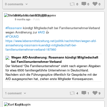
0 comments
0
0
0
Stefan H., born at 322 ppmv
9 months ago
–
Public
#Rossmann
kündigt Mitgliedschaft bei Familienunternehmer-Verband
wegen Annäherung zur
#AfD
👍
#FCKAfD
https://www.lebensmittelzeitung.net/politik/nachrichten/wegen-afd-
annaeherung-rossmann-kuendigt-mitgliedschaft-bei-
familienunternehmer-verband-187960
Wegen AfD-Annäherung: Rossmann kündigt Mitgliedschaft
bei Familienunternehmer-Verband
Der Verband "Die Familienunternehmer" steht nach eigenen Abgaben
für etwa 6500 familiengeführte Unternehmen in Deutschland.
Nachdem sich die Führungsspitze öffentlich für Gespräche mit der
AfD ausgesprochen hat, ziehen erste Mitglieder Konsequenzen.
1 comment
4
1
9
Kurt Lupin