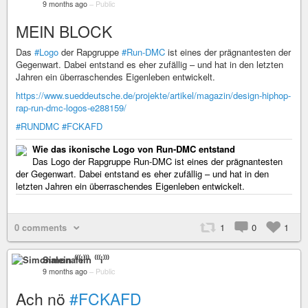
9 months ago
–
Public
MEIN BLOCK
Das
#Logo
der Rapgruppe
#Run-DMC
ist eines der prägnantesten der
Gegenwart. Dabei entstand es eher zufällig – und hat in den letzten
Jahren ein überraschendes Eigenleben entwickelt.
https://www.sueddeutsche.de/projekte/artikel/magazin/design-hiphop-
rap-run-dmc-logos-e288159/
#RUNDMC
#FCKAFD
Wie das ikonische Logo von Run-DMC entstand
Das Logo der Rapgruppe Run-DMC ist eines der prägnantesten
der Gegenwart. Dabei entstand es eher zufällig – und hat in den
letzten Jahren ein überraschendes Eigenleben entwickelt.
0 comments
1
0
1
Simonalein ⁽⁽⁽i⁾⁾⁾
9 months ago
–
Public
Ach nö
#FCKAFD