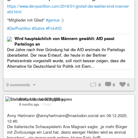
https://www.der-postillon.com/2016/01/groteil-der-wahler-sind-manner-
afd.html
"Mitglieder mit Glied"
#genius
:)
#DerPostillon
#Satire
#FckAfD
Wird hauptsächlich von Männern gewählt: AfD passt
Parteilogo an
Drei Jahre nach ihrer Gründung hat die AfD erstmals ihr Parteilogo
überarbeitet. Der neue Entwurf, der heute in der Berliner
Parteizentrale vorgestellt wurde, soll noch besser zeigen, dass die
Alternative für Deutschland für Politik mit Eiern...
0 comments
0
0
0
Stefan H., born at 322 ppmv
8 months ago
–
Public
Anny Hartmann @annyhartmann@mastodon.social am 09.12.2025,
12:46:
Die italienische Schauspielerin Ana Magnani sagte: „je mehr Bürger
mit Zivilcourage ein Land hat, desto weniger Helden wird es einmal
brauchen“ - ein immer noch wahrer, kluger Satz 👍️🤓