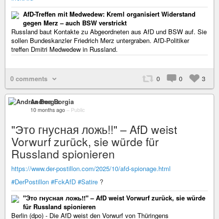
AfD-Treffen mit Medwedew: Kreml organisiert Widerstand
gegen Merz – auch BSW verstrickt
Russland baut Kontakte zu Abgeordneten aus AfD und BSW auf. Sie
sollen Bundeskanzler Friedrich Merz untergraben. AfD-Politiker
treffen Dmitri Medwedew in Russland.
0 comments
0
0
3
Andrea Borgia
10 months ago
–
Public
"Это гнусная ложь!!" – AfD weist
Vorwurf zurück, sie würde für
Russland spionieren
https://www.der-postillon.com/2025/10/afd-spionage.html
#DerPostillon
#FckAfD
#Satire
?
"Это гнусная ложь!!" – AfD weist Vorwurf zurück, sie würde
für Russland spionieren
Berlin (dpo) - Die AfD weist den Vorwurf von Thüringens