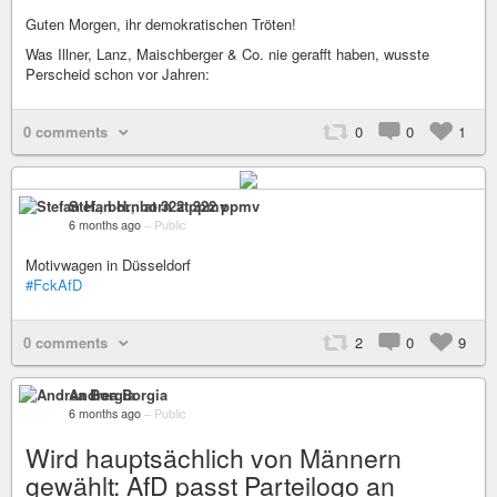
Guten Morgen, ihr demokratischen Tröten!
Was Illner, Lanz, Maischberger & Co. nie gerafft haben, wusste
Perscheid schon vor Jahren:
0 comments
0
0
1
Stefan H., born at 322 ppmv
6 months ago
–
Public
Motivwagen in Düsseldorf
#FckAfD
0 comments
2
0
9
Andrea Borgia
6 months ago
–
Public
Wird hauptsächlich von Männern
gewählt: AfD passt Parteilogo an