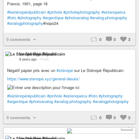
France, 1951, page 18
#lesténopérépublicain
#pinhole
#pinholephotography
#estenopeica
#foto
#photography
#argentique
#photoanalog
#analog-photography
#analogphotography
#nopo24
0 comments
0
0
3
Le Sténopé Républicain
8 years ago
–
Public
Négatif papier pris avec un
#sténopé
sur Le Sténopé Républicain
https://www.stenope.xyz/general-desaix/
#lesténopérépublicain
#pinhole
#estenopeica
#foto
#photography
#argentique
#photoanalog
#analog-photography
#analogphotography
0 comments
0
0
3
+ 2
Le Sténopé Républicain