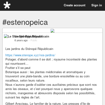
Create account
Sign in
#estenopeica
Le Sténopé Républicain
6 years ago
–
Public
Les jardins du Sténopé Républicain
https://www.stenope.xyz/nos-jardins/
Potager, d’abord comme il se doit ; royaume incontesté des plantes
qui nourrissent…
Fruitier s’il se peut
Botanique aussi : les plantes médicinales et aromatiques y
trouveront une plate-bande, une bordure ensoleillée ou au coin
rocailleux, selon leurs nature.
Nous n’aurons garde d’oublier ces auxiliaires précieux que sont nos
amis les oiseaux, et c’est pourquoi nous y apercevons quelques
nichoirs, mangeoires et abreuvoirs disposés selon les possibilités,
suivant les règles de l’art.
Gilbert Anscieau, Le familier de la nature, Les presses d’Ile de