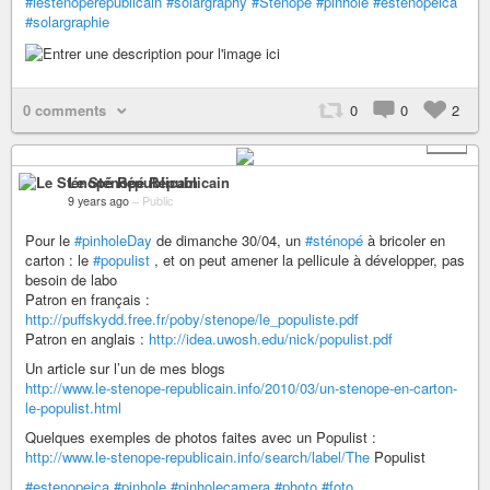
#lesténopérépublicain
#solargraphy
#Sténopé
#pinhole
#estenopeica
#solargraphie
0 comments
0
0
2
+ 1
Le Sténopé Républicain
9 years ago
–
Public
Pour le
#pinholeDay
de dimanche 30/04, un
#sténopé
à bricoler en
carton : le
#populist
, et on peut amener la pellicule à développer, pas
besoin de labo
Patron en français :
http://puffskydd.free.fr/poby/stenope/le_populiste.pdf
Patron en anglais :
http://idea.uwosh.edu/nick/populist.pdf
Un article sur l’un de mes blogs
http://www.le-stenope-republicain.info/2010/03/un-stenope-en-carton-
le-populist.html
Quelques exemples de photos faites avec un Populist :
http://www.le-stenope-republicain.info/search/label/The
Populist
#estenopeica
#pinhole
#pinholecamera
#photo
#foto