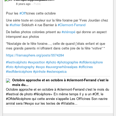
8 years ago
–
Public
Pour les
#Off
'icines cette octobre
Une série toute en couleur sur la fête foraine par Yves Jourdan chez
le
#luthier
Sidoluth 4 rue Barnier à
#Clermont-Ferrand
De belles photos colorées prisent au
#sténopé
qui donne un aspect
intemporel aux photos
"Nostalgie de le fête foraine…, celle de quand j’étais enfant et que
mes grands parents m’offraient dans cette joie de la fête “votive” "
https://framasphere.org/posts/5574284
#festivalphoto
#exposition
#photo
#photographie
#offdenicéphore
#foto
#photography
#expo
#auvergnerhônealpes
#officines
#leoffdenicéphore
#pinhole
#estenopeica
Octobre approche et en octobre à #clermont-Ferrand c'est le
mois du...
Octobre approche et en octobre à #clermont-Ferrand c'est le mois du
#festival de photo #Nicéphore+ En même temps il y a un #Off, le
#OffdeNicéphore qui cette année s'appelle Les Off'Icines Son navire
amiral sera l'#expo sur les textes de #Vialatte...