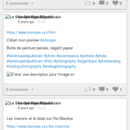
0 comments
0
0
0
Le Sténopé Républicain
8 years ago
–
Public
https://www.stenope.xyz/hlm/
C'était mon premier
#sténopé
Boîte de peinture percée, négatif papier
#lesténopérépublicain
#photo
#estenopeica
#pinhole
#photo
#lesténopérépublicain
#foto
#photography
#argentique
#photoanalog
#analog-photography
#analogphotography
0 comments
0
0
1
Le Sténopé Républicain
8 years ago
–
Public
Les marrons et le dodo sur l'île Maurice
https://www.stenope.xyz/les-marrons/