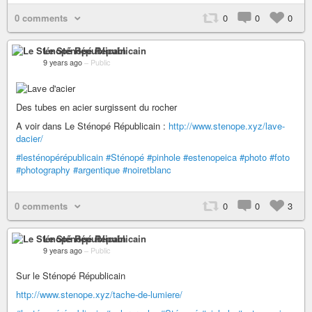
0 comments
0
0
0
Le Sténopé Républicain
9 years ago
–
Public
Des tubes en acier surgissent du rocher
A voir dans Le Sténopé Républicain :
http://www.stenope.xyz/lave-
dacier/
#lesténopérépublicain
#Sténopé
#pinhole
#estenopeica
#photo
#foto
#photography
#argentique
#noiretblanc
0 comments
0
0
3
Le Sténopé Républicain
9 years ago
–
Public
Sur le Sténopé Républicain
http://www.stenope.xyz/tache-de-lumiere/