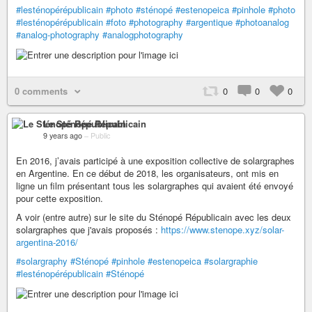
#lesténopérépublicain
#photo
#sténopé
#estenopeica
#pinhole
#photo
#lesténopérépublicain
#foto
#photography
#argentique
#photoanalog
#analog-photography
#analogphotography
0 comments
0
0
0
Le Sténopé Républicain
9 years ago
–
Public
En 2016, j’avais participé à une exposition collective de solargraphes
en Argentine. En ce début de 2018, les organisateurs, ont mis en
ligne un film présentant tous les solargraphes qui avaient été envoyé
pour cette exposition.
A voir (entre autre) sur le site du Sténopé Républicain avec les deux
solargraphes que j'avais proposés :
https://www.stenope.xyz/solar-
argentina-2016/
#solargraphy
#Sténopé
#pinhole
#estenopeica
#solargraphie
#lesténopérépublicain
#Sténopé