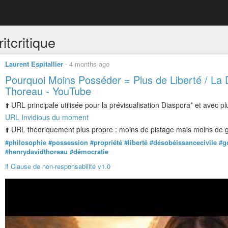
itcritique
Laurent Espitallier
-
4 months ago
Pourquoi Moins Posséder = Plus de Liberté / La 
Thoreau - YouTube
⬆️ URL principale utilisée pour la prévisualisation Diaspora* et avec pl
URL Invidious du moment
⬆️ URL théoriquement plus propre : moins de pistage mais moins de ga
#philosophie
#possession
#propriété
#liberté
#désobéissancecivile
#g
#henrydavidthoreau
#démocratie
‼️ Clause de non-responsabilité v1.0