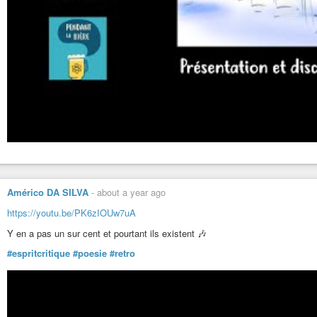
Américo DA SILVA
-
about a year ago
https://youtu.be/PK6zIOUw7uA
Y en a pas un sur cent et pourtant ils existent 🎶
#espritcritique
#poesie
#retro