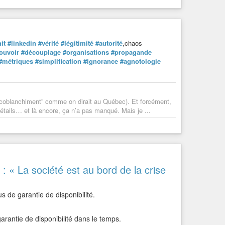
it
#linkedin
#vérité
#légitimité
#autorité
,chaos
ouvoir
#découplage
#organisations
#propagande
#métriques
#simplification
#ignorance
#agnotologie
“écoblanchiment” comme on dirait au Québec). Et forcément,
tails… et là encore, ça n’a pas manqué. Mais je ...
a société est au bord de la crise
us de garantie de disponibilité.
rantie de disponibilité dans le temps.