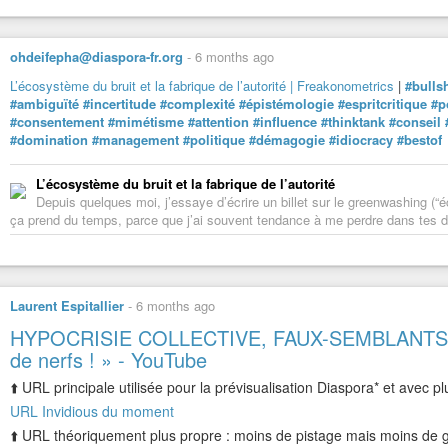
ohdeifepha@diaspora-fr.org
-
6 months ago
L’écosystème du bruit et la fabrique de l’autorité | Freakonometrics
|
#bullsh
#ambiguïté
#incertitude
#complexité
#épistémologie
#espritcritique
#p
#consentement
#mimétisme
#attention
#influence
#thinktank
#conseil
#domination
#management
#politique
#démagogie
#idiocracy
#bestof
L’écosystème du bruit et la fabrique de l’autorité
Depuis quelques moi, j’essaye d’écrire un billet sur le greenwashing (
ça prend du temps, parce que j’ai souvent tendance à me perdre dans tes dé
Laurent Espitallier
-
6 months ago
HYPOCRISIE COLLECTIVE, FAUX-SEMBLANTS : « L
de nerfs ! » - YouTube
⬆️ URL principale utilisée pour la prévisualisation Diaspora* et avec pl
URL Invidious du moment
⬆️ URL théoriquement plus propre : moins de pistage mais moins de ga