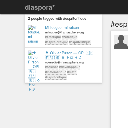
diaspora*
2 people tagged with #espritcritique
#espr
Mi-fougue, mi-raison
mifougue@framasphere.org
#zététique
#zetetique
#esprit-critique
#espritcritique
🌳 Olivier Pirson — OPi 🇧🇪
🇫🇷🇬🇧 🐧 👨‍💻 👨‍🔬
opimedia@framasphere.org
#science
#développeur
#informatique
#math
#espritcritique