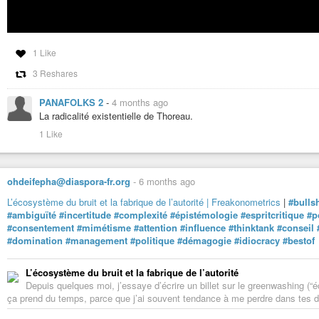
1 Like
3 Reshares
PANAFOLKS 2
-
4 months ago
La radicalité existentielle de Thoreau.
1 Like
ohdeifepha@diaspora-fr.org
-
6 months ago
L’écosystème du bruit et la fabrique de l’autorité | Freakonometrics
|
#bullsh
#ambiguïté
#incertitude
#complexité
#épistémologie
#espritcritique
#p
#consentement
#mimétisme
#attention
#influence
#thinktank
#conseil
#domination
#management
#politique
#démagogie
#idiocracy
#bestof
L’écosystème du bruit et la fabrique de l’autorité
Depuis quelques moi, j’essaye d’écrire un billet sur le greenwashing (
ça prend du temps, parce que j’ai souvent tendance à me perdre dans tes dé