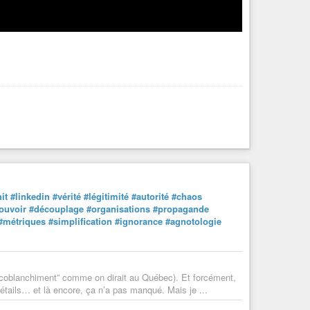
it
#linkedin
#vérité
#légitimité
#autorité
#chaos
ouvoir
#découplage
#organisations
#propagande
#métriques
#simplification
#ignorance
#agnotologie
“écoblanchiment” comme on dirait au Québec). Et forcément,
tails… et là encore, ça n’a pas manqué. Mais je ...