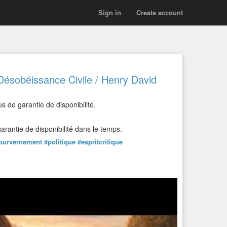
Sign in
Create account
Désobéissance Civile / Henry David
us de garantie de disponibilité.
rantie de disponibilité dans le temps.
ourvernement
#politique
#espritcritique