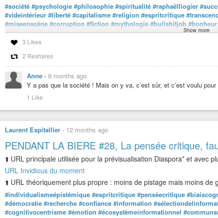
#société
#psychologie
#philosophie
#spiritualité
#raphaëlliogier
#succ
#videintérieur
#liberté
#capitalisme
#religion
#espritcritique
#transcen
#miseenscène
#corruption
#fiction
#mythologie
#bullshitjob
#bonheur
Show more
‼️ Clause de non-responsabilité v1.0
3 Likes
2 Reshares
Anne
-
6 months ago
Y a pas que la société ! Mais on y va, c’est sûr, et c’est voulu po
1 Like
Laurent Espitallier
-
12 months ago
PENDANT LA BIERE #28, La pensée critique, fau
⬆️ URL principale utilisée pour la prévisualisation Diaspora* et avec pl
URL Invidious du moment
⬆️ URL théoriquement plus propre : moins de pistage mais moins de ga
HYPOCRISIE COLLECTIVE, FAUX-SEMBLANTS : « La s
#individualismeépistémique
#espritcritique
#penséecritique
#biaiscogn
ÉLUCID
-
YouTube
#démocratie
#recherche
#confiance
#information
#sélectiondelinforma
#cognitivocentrisme
#émotion
#écosystèmeinformationnel
#communs