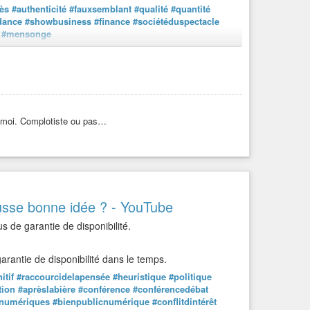
ès
#authenticité
#fauxsemblant
#qualité
#quantité
dance
#showbusiness
#finance
#sociétéduspectacle
#mensonge
ur moi. Complotiste ou pas…
sse bonne idée ? - YouTube
us de garantie de disponibilité.
rantie de disponibilité dans le temps.
ociété est au bord de la crise de nerfs ! »
itif
#raccourcidelapensée
#heuristique
#politique
tion
#aprèslabière
#conférence
#conférencedébat
numériques
#bienpublicnumérique
#conflitdintérêt