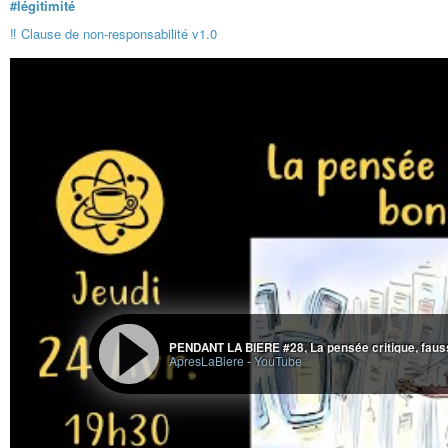
#légitimité
‼️ Clause de non-responsabilité v1.0
PENDANT LA BIERE #28, La pensée critique, faus
ApresLaBiere
-
YouTube