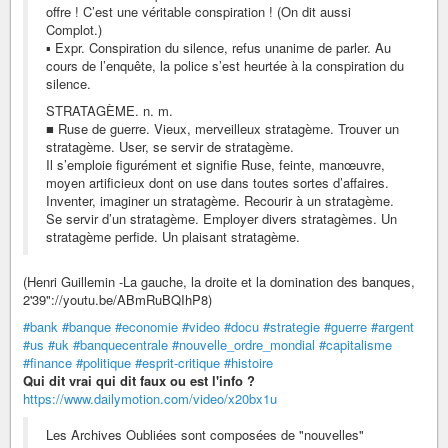
offre ! C’est une véritable conspiration ! (On dit aussi
Complot.)
▪ Expr. Conspiration du silence, refus unanime de parler. Au
cours de l’enquête, la police s’est heurtée à la conspiration du
silence.
STRATAGÈME. n. m.
■ Ruse de guerre. Vieux, merveilleux stratagème. Trouver un
stratagème. User, se servir de stratagème.
Il s’emploie figurément et signifie Ruse, feinte, manœuvre,
moyen artificieux dont on use dans toutes sortes d’affaires.
Inventer, imaginer un stratagème. Recourir à un stratagème.
Se servir d’un stratagème. Employer divers stratagèmes. Un
stratagème perfide. Un plaisant stratagème.
(Henri Guillemin -La gauche, la droite et la domination des banques,
2'39"://youtu.be/ABmRuBQIhP8)
#bank
#banque
#economie
#video
#docu
#strategie
#guerre
#argent
#us
#uk
#banquecentrale
#nouvelle_ordre_mondial
#capitalisme
#finance
#politique
#esprit-critique
#histoire
Qui dit vrai qui dit faux ou est l'info ?
https://www.dailymotion.com/video/x20bx1u
Les Archives Oubliées sont composées de "nouvelles"