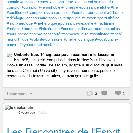
sociale
#privilège
#pays
#nationalisme
#nation
#obsession-du-
complot
#complot
#xénophobie
#richesse
#puissance
#lutte
#vie
#pacifisme
#compromission
#ennemi
#combat-permanent
#élitisme
#idéologie-réactionnaire
#populaire
#peuple
#citoyen
#parti
#héros
#mort-héroïque
#vie-héroïque
#puissance-sexuelle
#machisme
#mépris
#femmes
#intolérance
#condamnation
#mœurs-sexuelles
#hors-norme
#norme
#chasteté
#homosexualité
#populisme
#entité-
monolithique
#volonté-commune
#chef
#novlangue
#vocabulaire-
pauvre
#syntaxe-rudimentaire
Umberto Eco, 14 signaux pour reconnaître le fascisme
En 1995, Umberto Eco publiait dans la New York Review of
Books un essai intitulé Ur-Fascism, adapté d’un discours qu’il avait
tenu à la Columbia University : il y revenait sur son expérience
personnelle du fascisme italien, et avançait une grille...
1 comment
3
1
3
tuxmain
5 years ago
–
Public
Les Rencontres de l'Esprit