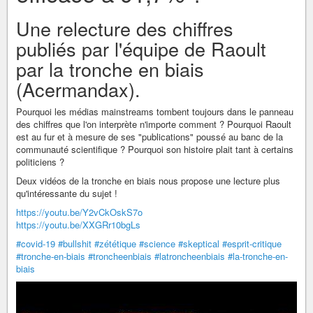
Une relecture des chiffres
publiés par l'équipe de Raoult
par la tronche en biais
(Acermandax).
Pourquoi les médias mainstreams tombent toujours dans le panneau
des chiffres que l'on interprète n'importe comment ? Pourquoi Raoult
est au fur et à mesure de ses "publications" poussé au banc de la
communauté scientifique ? Pourquoi son histoire plait tant à certains
politiciens ?
Deux vidéos de la tronche en biais nous propose une lecture plus
qu'intéressante du sujet !
https://youtu.be/Y2vCkOskS7o
https://youtu.be/XXGRr10bgLs
#covid-19
#bullshit
#zététique
#science
#skeptical
#esprit-critique
#tronche-en-biais
#troncheenbiais
#latroncheenbiais
#la-tronche-en-
biais