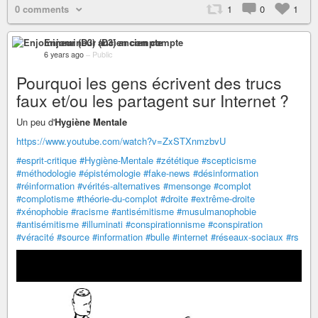
0 comments
1
0
1
Enjomineur (D3) ancien compte
6 years ago
–
Public
Pourquoi les gens écrivent des trucs
faux et/ou les partagent sur Internet ?
Un peu d'
Hygiène Mentale
https://www.youtube.com/watch?v=ZxSTXnmzbvU
#esprit-critique
#Hygiène-Mentale
#zététique
#scepticisme
#méthodologie
#épistémologie
#fake-news
#désinformation
#réinformation
#vérités-alternatives
#mensonge
#complot
#complotisme
#théorie-du-complot
#droite
#extrême-droite
#xénophobie
#racisme
#antisémitisme
#musulmanophobie
#antisémitisme
#illuminati
#conspirationnisme
#conspiration
#véracité
#source
#information
#bulle
#internet
#réseaux-sociaux
#rs