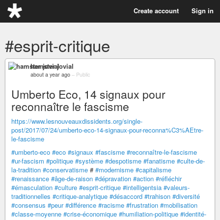
Create account
Sign in
#esprit-critique
hamster jovial
about a year ago
–
Public
Umberto Eco, 14 signaux pour
reconnaître le fascisme
https://www.lesnouveauxdissidents.org/single-
post/2017/07/24/umberto-eco-14-signaux-pour-reconna%C3%AEtre-
le-fascisme
#umberto-eco
#eco
#signaux
#fascisme
#reconnaître-le-fascisme
#ur-fascism
#politique
#système
#despotisme
#fanatisme
#culte-de-
la-tradition
#conservatisme
#
#modernisme
#capitalisme
#renaissance
#âge-de-raison
#dépravation
#action
#réfléchir
#émasculation
#culture
#esprit-critique
#intelligentsia
#valeurs-
traditionnelles
#critique-analytique
#désaccord
#trahison
#diversité
#consensus
#peur
#différence
#racisme
#frustration
#mobilisation
#classe-moyenne
#crise-économique
#humiliation-politique
#identité-