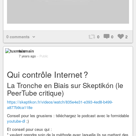
0 comments
0
0
2
tuxmain
7 years ago
–
Public
Qui contrôle Internet ?
La Tronche en Biais sur Skeptikón (le
PeerTube critique)
https://skeptikon.fr/videos/watch/835e4e31-e393-4ed8-b499-
a877b9ca118e
Conseil pour les gnusiens : téléchargez le podcast avec le formidable
youtube-dl
;)
Et conseil pour ceux qui :
* veulent prendre soin de la méthode avec laquelle ils se mettent des