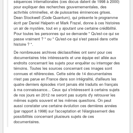
séquences internationales (ces docus datent de 1998 à 2000)
pour expliquer des recherches gouvernementales, des
activités criminelles, et de puissantes éminences grises.
Dean Stockwell (Code Quantum), qui présente le programme
écrit par Daniel Halperin et Mark Frazel, donne à ces histoires
un air de mystère, tout en y ajoutant une certaine crédibilité.
Pour toutes les personnes qui se demande " Qu'est-ce qui se
passe vraiment ? " ou " Qu'est-ce qui s'est passé dans cette
histoire ? ".
De nombreuses archives déclassifiées ont servi pour ces
documentaires très intéressants et une équipe est allée aux
endroits concernant les sujets pour enquêter ou interroger des
témoins. Toutes les sources concernant ces images sont
connues et référencées. Cette série de 14 documentaires
n'est pas parue en France dans son intégralité, d'ailleurs les
quatre derniers épisodes n'ont jamais été traduits en français
à ma connaissance... Ceux qui s'intéressent à certains sujets
de nos jours en 2012 ne seront pas surpris d'y retrouver les
mêmes sujets souvent et les mêmes questions. On peut
aussi constater une certaine évolution ces dernières années
(par rapport à 1998) sur l'acceptation et l'élargissement des
possibilités concernant plusieurs sujets de ces
documentaires.