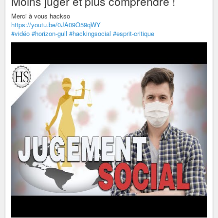
Moins juger et plus comprendre !
Merci à vous hackso
https://youtu.be/0JA09O59qWY
#vidéo
#horizon-gull
#hackingsocial
#esprit-critique