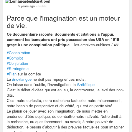
Lemonocle Aloeil
5 years ago
–
Public
Parce que l'imagination est un moteur
de vie.
Ce documentaire raconte, documents et citations à l'appui,
comment les banquiers ont pris possession des USA en 1919
graçe à une conspiration politique
... les-archives-oubliees / 46'
#Conspiration
#Complot
#Conjuration
#Stratagème
#Plan
sur la comète
La
#novlangue
ne doit pas répugner ces mots.
On laisse dans l'oublie, l'investigation, la
#zététique
C’est le débat d’idées qui est en jeu, la controverse, la levé des non-
dits.
C’est notre curiosité, notre recherche factuelle, notre raisonnement,
notre besoin de perspective et de vérité, qui est en partie visé.
Le plaisir de jouer avec son imagination, de nous mettre en
prudence, d’être septique, de combattre notre naïveté. Notre droit à
la recherche, au questionnement, au savoir, à notre pouvoir de
déduction, le besoin d’aboutir à des preuves factuelles pour imaginer