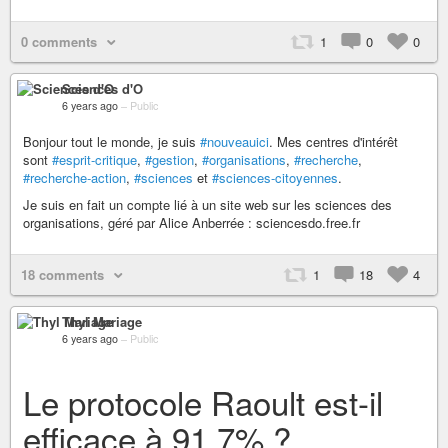
0 comments
1
0
0
Sciences d'O
6 years ago
–
Public
Bonjour tout le monde, je suis
#nouveauici
. Mes centres d'intérêt
sont
#esprit-critique
,
#gestion
,
#organisations
,
#recherche
,
#recherche-action
,
#sciences
et
#sciences-citoyennes
.
Je suis en fait un compte lié à un site web sur les sciences des
organisations, géré par Alice Anberrée : sciencesdo.free.fr
18 comments
1
18
4
Thyl Mariage
6 years ago
–
Public
Le protocole Raoult est-il
efficace à 91,7% ?