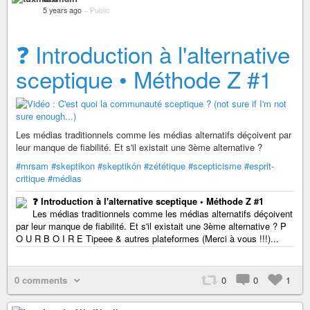
5 years ago
–
Public
❓ Introduction à l'alternative
sceptique • Méthode Z
#1
Les médias traditionnels comme les médias alternatifs déçoivent par
leur manque de fiabilité. Et s'il existait une 3ème alternative ?
#mrsam
#skeptikon
#skeptikón
#zététique
#scepticisme
#esprit-
critique
#médias
❓ Introduction à l'alternative sceptique • Méthode Z #1
Les médias traditionnels comme les médias alternatifs déçoivent
par leur manque de fiabilité. Et s'il existait une 3ème alternative ? P
O U R B O I R E Tipeee & autres plateformes (Merci à vous !!!)...
0 comments
0
0
1