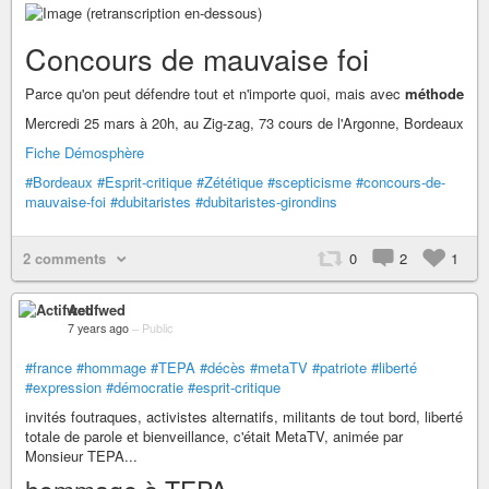
Concours de mauvaise foi
Parce qu'on peut défendre tout et n'importe quoi, mais avec
méthode
Mercredi 25 mars à 20h, au Zig-zag, 73 cours de l'Argonne, Bordeaux
Fiche Démosphère
#Bordeaux
#Esprit-critique
#Zététique
#scepticisme
#concours-de-
mauvaise-foi
#dubitaristes
#dubitaristes-girondins
2 comments
0
2
1
Actifwed
7 years ago
–
Public
#france
#hommage
#TEPA
#décès
#metaTV
#patriote
#liberté
#expression
#démocratie
#esprit-critique
invités foutraques, activistes alternatifs, militants de tout bord, liberté
totale de parole et bienveillance, c'était MetaTV, animée par
Monsieur TEPA...