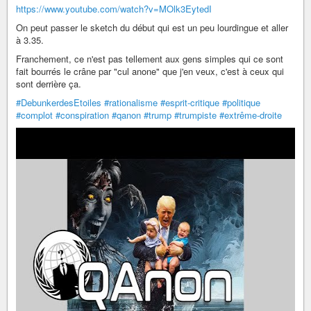
https://www.youtube.com/watch?v=MOlk3EytedI
On peut passer le sketch du début qui est un peu lourdingue et aller
à 3.35.
Franchement, ce n'est pas tellement aux gens simples qui ce sont
fait bourrés le crâne par "cul anone" que j'en veux, c'est à ceux qui
sont derrière ça.
#DebunkerdesEtoiles
#rationalisme
#esprit-critique
#politique
#complot
#conspiration
#qanon
#trump
#trumpiste
#extrême-droite