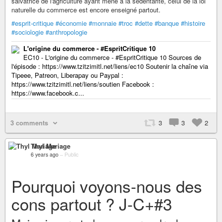
salvatrice de l'agriculture ayant mené à la sédentarité, celui de la loi
naturelle du commerce est encore enseigné partout.
#esprit-critique
#économie
#monnaie
#troc
#dette
#banque
#histoire
#sociologie
#anthropologie
L'origine du commerce - #EspritCritique 10
EC10 - L'origine du commerce - #EspritCritique 10 Sources de
l'épisode : https://www.tzitzimitl.net/liens/ec10 Soutenir la chaîne via
Tipeee, Patreon, Liberapay ou Paypal :
https://www.tzitzimitl.net/liens/soutien Facebook :
https://www.facebook.c...
3 comments
3
3
2
Thyl Mariage
6 years ago
–
Public
Pourquoi voyons-nous des
cons partout ? J-C+#3