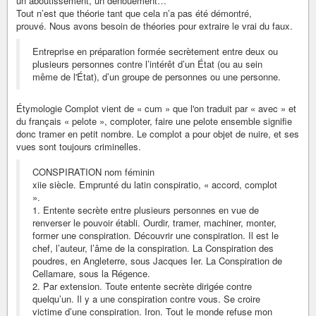
un aboutissement, un dénouement…
Tout n’est que théorie tant que cela n’a pas été démontré,
prouvé. Nous avons besoin de théories pour extraire le vrai du faux.
Entreprise en préparation formée secrètement entre deux ou
plusieurs personnes contre l’intérêt d’un État (ou au sein
même de l'État), d’un groupe de personnes ou une personne.
Étymologie Complot vient de « cum » que l'on traduit par « avec » et
du français « pelote », comploter, faire une pelote ensemble signifie
donc tramer en petit nombre. Le complot a pour objet de nuire, et ses
vues sont toujours criminelles.
CONSPIRATION nom féminin
xiie siècle. Emprunté du latin conspiratio, « accord, complot
».
1. Entente secrète entre plusieurs personnes en vue de
renverser le pouvoir établi. Ourdir, tramer, machiner, monter,
former une conspiration. Découvrir une conspiration. Il est le
chef, l’auteur, l’âme de la conspiration. La Conspiration des
poudres, en Angleterre, sous Jacques Ier. La Conspiration de
Cellamare, sous la Régence.
2. Par extension. Toute entente secrète dirigée contre
quelqu’un. Il y a une conspiration contre vous. Se croire
victime d’une conspiration. Iron. Tout le monde refuse mon