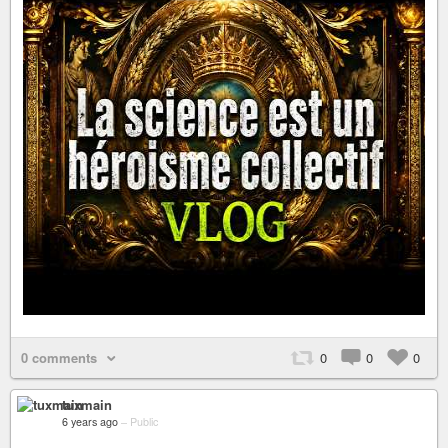
0 comments
0
0
0
tuxmain
6 years ago
–
Public