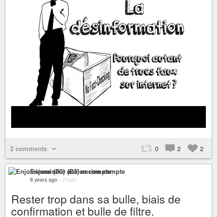
2 comments
0
2
2
Enjomineur (D3) ancien compte
6 years ago
–
Public
Rester trop dans sa bulle, biais de
confirmation et bulle de filtre.