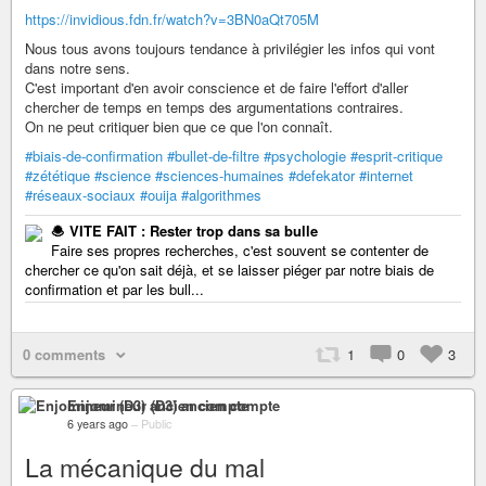
https://invidious.fdn.fr/watch?v=3BN0aQt705M
Nous tous avons toujours tendance à privilégier les infos qui vont
dans notre sens.
C'est important d'en avoir conscience et de faire l'effort d'aller
chercher de temps en temps des argumentations contraires.
On ne peut critiquer bien que ce que l'on connaît.
#biais-de-confirmation
#bullet-de-filtre
#psychologie
#esprit-critique
#zététique
#science
#sciences-humaines
#defekator
#internet
#réseaux-sociaux
#ouija
#algorithmes
🧆 VITE FAIT : Rester trop dans sa bulle
Faire ses propres recherches, c'est souvent se contenter de
chercher ce qu'on sait déjà, et se laisser piéger par notre biais de
confirmation et par les bull...
0 comments
1
0
3
Enjomineur (D3) ancien compte
6 years ago
–
Public
La mécanique du mal