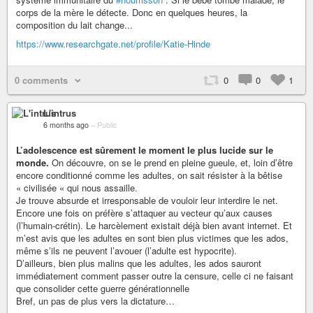
corps de la mère le détecte. Donc en quelques heures, la
composition du lait change...
https://www.researchgate.net/profile/Katie-Hinde
0 comments
0
0
1
L'intrus
6 months ago
–
Public
L’adolescence est sûrement le moment le plus lucide sur le
monde.
On découvre, on se le prend en pleine gueule, et, loin d’être
encore conditionné comme les adultes, on sait résister à la bêtise
« civilisée « qui nous assaille.
Je trouve absurde et irresponsable de vouloir leur interdire le net.
Encore une fois on préfère s’attaquer au vecteur qu’aux causes
(l’humain-crétin). Le harcèlement existait déjà bien avant internet. Et
m’est avis que les adultes en sont bien plus victimes que les ados,
même s’ils ne peuvent l’avouer (l’adulte est hypocrite).
D’ailleurs, bien plus malins que les adultes, les ados sauront
immédiatement comment passer outre la censure, celle ci ne faisant
que consolider cette guerre générationnelle
Bref, un pas de plus vers la dictature…