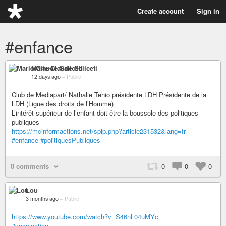
Create account
Sign in
#enfance
Marie-Claude Saliceti
12 days ago
–
Public
Club de Mediapart/ Nathalie Tehio présidente LDH Présidente de la
LDH (Ligue des droits de l’Homme)
L’intérêt supérieur de l’enfant doit être la boussole des politiques
publiques
https://mcinformactions.net/spip.php?article231532&lang=fr
#enfance
#politiquesPubliques
0 comments
0
0
0
Lou
3 months ago
–
Public
https://www.youtube.com/watch?v=S46nL04uMYc
#vaccination