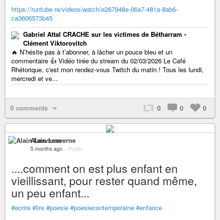
https://runtube.re/videos/watch/e267948e-06a7-481a-8ab6-
ca3606573b45
Gabriel Attal CRACHE sur les victimes de Bétharram -
Clément Viktorovitch
🔥 N’hésite pas à t’abonner, à lâcher un pouce bleu et un
commentaire 👍 Vidéo tirée du stream du 02/03/2026 Le Café
Rhétorique, c'est mon rendez-vous Twitch du matin ! Tous les lundi,
mercredi et ve...
0 comments
0
0
0
Alain Lasverne
5 months ago
–
Public
....comment on est plus enfant en
vieillissant, pour rester quand même,
un peu enfant...
#ecrire
#lire
#poesie
#poesiecontemporaine
#enfance