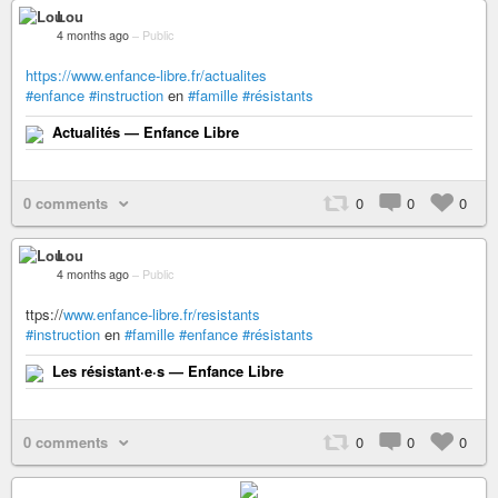
Lou
4 months ago
–
Public
https://www.enfance-libre.fr/actualites
#enfance
#instruction
en
#famille
#résistants
Actualités — Enfance Libre
0 comments
0
0
0
Lou
4 months ago
–
Public
ttps://
www.enfance-libre.fr/resistants
#instruction
en
#famille
#enfance
#résistants
Les résistant·e·s — Enfance Libre
0 comments
0
0
0