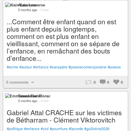
Alain Lasverne
5 months ago
–
Public
...Comment être enfant quand on est
plus enfant depuis longtemps,
comment on est plus enfant en
vieillissant, comment on se sépare de
l’enfance, en remâchant des bouts
d’enfance...
#ecrire
#auteur
#enfance
#sanspère
#poesiecontemporaine
#poesie
0 comments
0
0
0
Emmanuel Florac
5 months ago
–
Public
Gabriel Attal CRACHE sur les victimes
de Bétharram - Clément Viktorovitch
#politique
#enfance
#viol
#pourriture
#lacorde
#guillotine2026