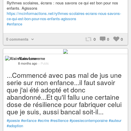
Rythmes scolaires, écrans : nous savons ce qui est bon pour nos
enfants. Agissons
https://mcinformactions.net/rythmes-scolaires-ecrans-nous-savons-
ce-qui-est-bon-pour-nos-enfants-agissons
#enfance
0 comments
0
0
0
Alain Lasverne
8 months ago
–
Public
...Commencé avec pas mal de jus une
serie sur mon enfance...il faut savoir
que j'ai été adopté et donc
abandonné...Et qu'il fallu une certaine
dose de résilience pour fabriquer celui
que je suis, aussi bancal soit-il...
#poesie
#enfance
#ecrire
#resilience
#poesiecontemporaine
#auteur
#adoption