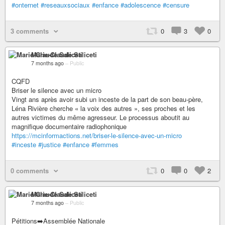
#onternet
#reseauxsociaux
#enfance
#adolescence
#censure
3 comments
0
3
0
Marie-Claude Saliceti
7 months ago
–
Public
CQFD
Briser le silence avec un micro
Vingt ans après avoir subi un inceste de la part de son beau-père,
Léna Rivière cherche « la voix des autres », ses proches et les
autres victimes du même agresseur. Le processus aboutit au
magnifique documentaire radiophonique
https://mcinformactions.net/briser-le-silence-avec-un-micro
#inceste
#justice
#enfance
#femmes
0 comments
0
0
2
Marie-Claude Saliceti
7 months ago
–
Public
Pétitions➡️Assemblée Nationale