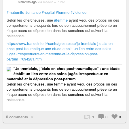
8 months ago
Via mobile
–
Public
#maternite
#enfance
#hopital
#femme
#violence
Selon les chercheuses, une
#femme
ayant vécu des propos ou des
comportements choquants lors de son accouchement présente un
risque accru de dépression dans les semaines qui suivent la
naissance.
https://www.franceinfo.fr/sante/grossesse/je-tremblais-j-etais-en-
choc-post-traumatique-une-etude-etablit-un-lien-entre-des-soins-
juges-irrespectueux-en-maternite-et-la-depression-post-
partum_7694281.html
"Je tremblais, j’étais en choc post-traumatique" : une étude
établit un lien entre des soins jugés irrespectueux en
maternité et la dépression post-partum
Selon les chercheuses, une femme ayant vécu des propos ou des
comportements choquants lors de son accouchement présente un
risque accru de dépression dans les semaines qui suivent la
naissance.
0 comments
1
0
0