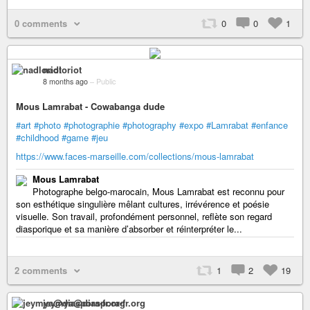
0 comments
0
0
1
nadloriot
8 months ago
–
Public
Mous Lamrabat - Cowabanga dude
#art
#photo
#photographie
#photography
#expo
#Lamrabat
#enfance
#childhood
#game
#jeu
https://www.faces-marseille.com/collections/mous-lamrabat
Mous Lamrabat
Photographe belgo-marocain, Mous Lamrabat est reconnu pour
son esthétique singulière mêlant cultures, irrévérence et poésie
visuelle. Son travail, profondément personnel, reflète son regard
diasporique et sa manière d’absorber et réinterpréter le...
2 comments
1
2
19
jeymya@diaspora-fr.org