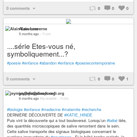
0 comments
0
0
0
Alain Lasverne
5 months ago
–
Public
....série Etes-vous né,
symboliquement...?
#poesie
#enfance
#abandon
#enfance
#poesiecontemporaine
0 comments
0
0
1
jeymya@diaspora-fr.org
6 months ago
Via mobile
–
Public
#biologie
#enfance
#medecine
#maternite
#recherche
DERNIÈRE DÉCOUVERTE DE
#KATIE_HINDE
Puis vint la découverte qui a tout bouleversé. Lorsqu’un
#bébé
tète,
des quantités microscopiques de salive remontent dans le sein.
Cette salive transporte des signaux biologiques concernant le
système immunitaire du
#nourrisson
. Si le bébé tombe malade, le