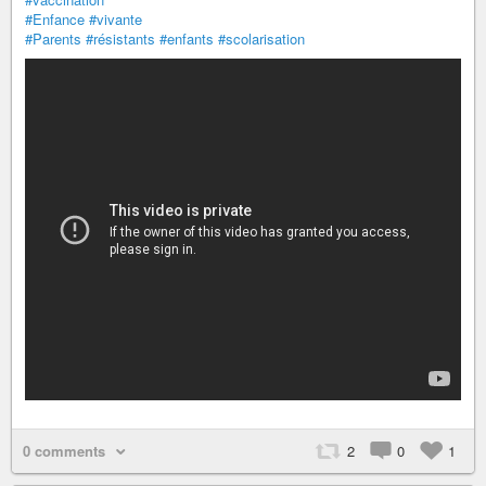
#Enfance
#vivante
#Parents
#résistants
#enfants
#scolarisation
0 comments
2
0
1