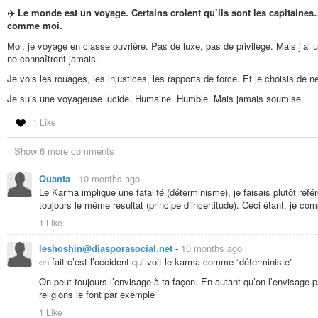
La Coévolution millénaire : Depuis plus de 15 000 ans, l’humain et l’animal 
✈️ Le monde est un voyage. Certains croient qu’ils sont les capitaine
histoire biologique commune, ce qui constitue une attaque sans précédent c
comme moi.
Le traumatisme des “Libérations” ratées : À plusieurs reprises dans l’histo
Moi, je voyage en classe ouvrière. Pas de luxe, pas de privilège. Mais j’ai
des activistes), ces actions “émotives” ont conduit à des catastrophes éco
ne connaîtront jamais.
survivre seuls. 💀
Je vois les rouages, les injustices, les rapports de force. Et je choisis de 
Le glissement de la SPA vers l’abolitionnisme : Historiquement, les ligues de
Je suis une voyageuse lucide. Humaine. Humble. Mais jamais soumise.
Aujourd’hui, une frange s’est radicalisée pour demander non plus le bien-être
1 Like
Show 6 more comments
Quanta
-
10 months ago
Le Karma implique une fatalité (déterminisme), je faisais plutôt ré
toujours le même résultat (principe d’incertitude). Ceci étant, je co
1 Like
leshoshin@diasporasocial.net
-
10 months ago
en fait c’est l’occident qui voit le karma comme “déterministe”
On peut toujours l’envisage à ta façon. En autant qu’on l’envisag
religions le font par exemple
1 Like