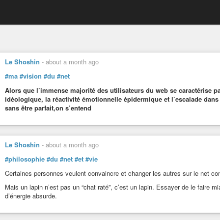
Le Shoshin
-
about a month ago
#ma
#vision
#du
#net
Alors que l’immense majorité des utilisateurs du web se caractérise par
idéologique, la réactivité émotionnelle épidermique et l’escalade dans l
sans être parfait,on s’entend
Le Shoshin
-
about a month ago
#philosophie
#du
#net
#et
#vie
Certaines personnes veulent convaincre et changer les autres sur le net c
Mais un lapin n’est pas un “chat raté”, c’est un lapin. Essayer de le faire mi
d’énergie absurde.