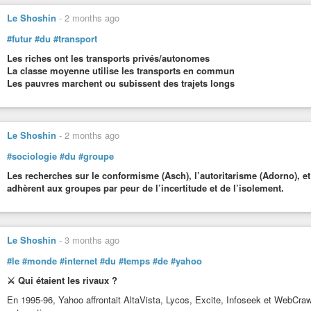
Le Shoshin
-
2 months ago
#futur
#du
#transport
Les riches ont les transports privés/autonomes
La classe moyenne utilise les transports en commun
Les pauvres marchent ou subissent des trajets longs
Le Shoshin
-
2 months ago
#sociologie
#du
#groupe
Les recherches sur le conformisme (Asch), l’autoritarisme (Adorno), et 
adhèrent aux groupes par peur de l’incertitude et de l’isolement.
Le Shoshin
-
3 months ago
#le
#monde
#internet
#du
#temps
#de
#yahoo
⚔️ Qui étaient les rivaux ?
En 1995-96, Yahoo affrontait AltaVista, Lycos, Excite, Infoseek et WebCraw