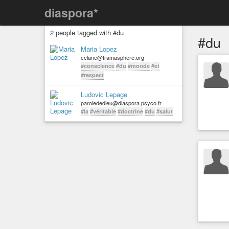
diaspora*
2 people tagged with #du
#du
Maria Lopez
celane@framasphere.org
#conscience
#du
#monde
#et
#respect
Ludovic Lepage
parolededieu@diaspora.psyco.fr
#la
#véritable
#doctrine
#du
#salut