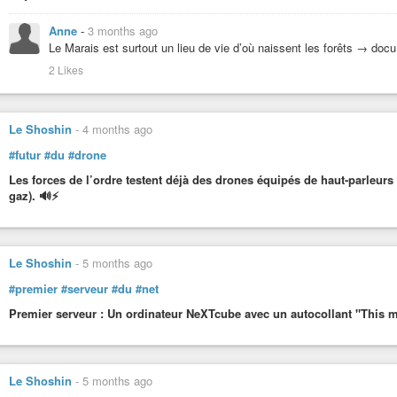
Anne
-
3 months ago
Le Marais est surtout un lieu de vie d’où naissent les forêts → doc
2 Likes
Le Shoshin
-
4 months ago
#futur
#du
#drone
Les forces de l’ordre testent déjà des drones équipés de haut-parleurs e
gaz). 🔊⚡
Le Shoshin
-
5 months ago
#premier
#serveur
#du
#net
Premier serveur : Un ordinateur NeXTcube avec un autocollant "This m
Le Shoshin
-
5 months ago