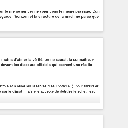
 sur le même sentier ne voient pas le même paysage. L’un
 regarde l’horizon et la structure de la machine parce que
 moins d’aimer la vérité, on ne saurait la connaître. » —
 devant les discours officiels qui cachent une réalité
étrole et à vider les réserves d’eau potable 💧 pour fabriquer
 par le climat, mais elle accepte de détruire le sol et l’eau
llue l’eau nécessaire à la vie. C’est un crime
gique et moins dévastatrice que la folie électrique, qui