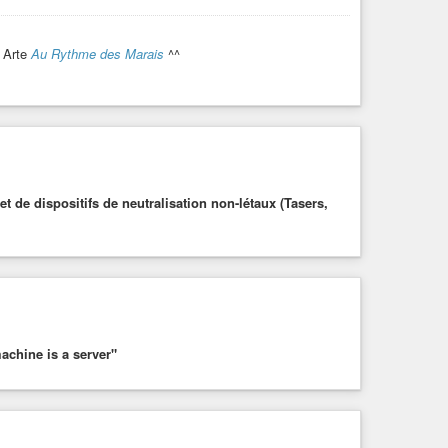
u Arte
Au Rythme des Marais
^^
t de dispositifs de neutralisation non-létaux (Tasers,
achine is a server"