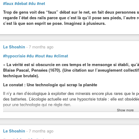
#faux
#debat
#du
#net
Trop de gens voit des “faux” débat sur le net, en fait deux personnes
regarde l’état des rails parce que c’est là qu’il pose ses pieds, l’autre
c’est là que son esprit se pose. Imaginez à plusieurs.
Le Shoshin
-
7 months ago
#hypocrisie
#du
#tout
#au
#climat
« La vérité est si obscurcie en ces temps et le mensonge si établi, qu’à
Blaise Pascal, Pensées (1670). (Une citation sur l’aveuglement collectif
technique brutale).
Le constat : Une technologie qui scrap la planète
Il n’y a rien d’écologique à exploiter des minerais encore plus rares que le p
des batteries. L’écologie actuelle est une hypocrisie totale : elle est obsédée
pour une technologie qui ne règle rien.
Show more
Le pillage de l’eau : L’extraction du lithium et des métaux rares pompe et po
environnemental masqué par un discours “vert”.
Le pétrole vs l’électrique : Présentement, le pétrole reste une option plus lo
Le Shoshin
-
7 months ago
demande de transformer la Terre en gruyère pour des piles jetables.