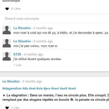
automatique.
2 Likes
Show 8 more comments
Le Shoshin
-
3 months ago
mon mari à coté qui ma dit ça, à biblio, et j’ai demander à qwen, ça
Le Shoshin
-
3 months ago
moi j’ai pas connu, mon mari si
ST20
-
3 months ago
j’ai utilisé durant quelques années
1 Like
Le Shoshin
-
3 months ago
#staganation
#du
#net
#via
#pro
#ceci
#anti
#ceci
🔹 La stagnation : Dans un marais, l’eau ne circule plus. Elle croupit
remplacé par des slogans répétés en boucle 🔁, la pensée ne circule plu
1 Like