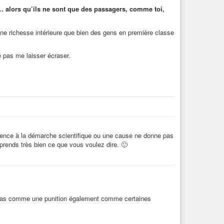
ont évolué ensemble. L’agenda radical veut effacer cette
s… alors qu’ils ne sont que des passagers, comme toi,
ontre le patrimoine vivant de l’humanité.
ire récente (comme avec les visons d’élevages libérés par
 une richesse intérieure que bien des gens en première classe
logiques et à la mort atroce des animaux, incapables de
ne pas me laisser écraser.
 protection (XIXe siècle) visaient à punir la maltraitance.
, mais la fin définitive de la possession animale.
férence à la démarche scientifique ou une cause ne donne pas
mprends très bien ce que vous voulez dire. 🙂
e pas comme une punition également comme certaines