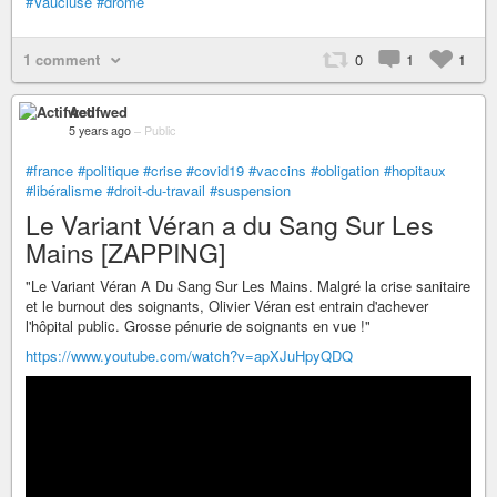
#Vaucluse
#drome
1 comment
0
1
1
Actifwed
5 years ago
–
Public
#france
#politique
#crise
#covid19
#vaccins
#obligation
#hopitaux
#libéralisme
#droit-du-travail
#suspension
Le Variant Véran a du Sang Sur Les
Mains [ZAPPING]
"Le Variant Véran A Du Sang Sur Les Mains. Malgré la crise sanitaire
et le burnout des soignants, Olivier Véran est entrain d'achever
l'hôpital public. Grosse pénurie de soignants en vue !"
https://www.youtube.com/watch?v=apXJuHpyQDQ