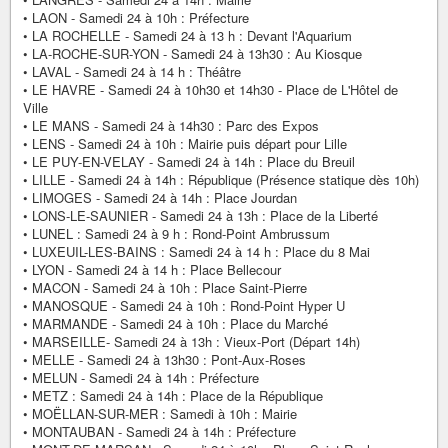
• LAON - Samedi 24 à 10h : Préfecture
• LA ROCHELLE - Samedi 24 à 13 h : Devant l'Aquarium
• LA-ROCHE-SUR-YON - Samedi 24 à 13h30 : Au Kiosque
• LAVAL - Samedi 24 à 14 h : Théâtre
• LE HAVRE - Samedi 24 à 10h30 et 14h30 - Place de L'Hôtel de
Ville
• LE MANS - Samedi 24 à 14h30 : Parc des Expos
• LENS - Samedi 24 à 10h : Mairie puis départ pour Lille
• LE PUY-EN-VELAY - Samedi 24 à 14h : Place du Breuil
• LILLE - Samedi 24 à 14h : République (Présence statique dès 10h)
• LIMOGES - Samedi 24 à 14h : Place Jourdan
• LONS-LE-SAUNIER - Samedi 24 à 13h : Place de la Liberté
• LUNEL : Samedi 24 à 9 h : Rond-Point Ambrussum
• LUXEUIL-LES-BAINS : Samedi 24 à 14 h : Place du 8 Mai
• LYON - Samedi 24 à 14 h : Place Bellecour
• MACON - Samedi 24 à 10h : Place Saint-Pierre
• MANOSQUE - Samedi 24 à 10h : Rond-Point Hyper U
• MARMANDE - Samedi 24 à 10h : Place du Marché
• MARSEILLE- Samedi 24 à 13h : Vieux-Port (Départ 14h)
• MELLE - Samedi 24 à 13h30 : Pont-Aux-Roses
• MELUN - Samedi 24 à 14h : Préfecture
• METZ : Samedi 24 à 14h : Place de la République
• MOËLLAN-SUR-MER : Samedi à 10h : Mairie
• MONTAUBAN - Samedi 24 à 14h : Préfecture