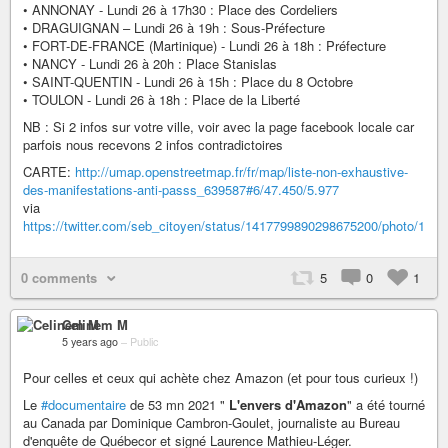
• ANNONAY - Lundi 26 à 17h30 : Place des Cordeliers
• DRAGUIGNAN – Lundi 26 à 19h : Sous-Préfecture
• FORT-DE-FRANCE (Martinique) - Lundi 26 à 18h : Préfecture
• NANCY - Lundi 26 à 20h : Place Stanislas
• SAINT-QUENTIN - Lundi 26 à 15h : Place du 8 Octobre
• TOULON - Lundi 26 à 18h : Place de la Liberté
NB : Si 2 infos sur votre ville, voir avec la page facebook locale car
parfois nous recevons 2 infos contradictoires
CARTE:
http://umap.openstreetmap.fr/fr/map/liste-non-exhaustive-
des-manifestations-anti-passs_639587#6/47.450/5.977
via
https://twitter.com/seb_citoyen/status/1417799890298675200/photo/1
0 comments
5
0
1
Celinem M
5 years ago
–
Public
Pour celles et ceux qui achète chez Amazon (et pour tous curieux !)
Le
#documentaire
de 53 mn 2021 "
L'envers d'Amazon
" a été tourné
au Canada par Dominique Cambron-Goulet, journaliste au Bureau
d'enquête de Québecor et signé Laurence Mathieu-Léger.