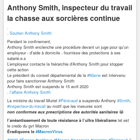
Anthony Smith, inspecteur du travail
la chasse aux sorcières continue
.
.
Soutien Anthony Smith
Pendant le confinement,
Anthony Smith enclenche une procédure devant un juge pour qu’un
employeur - d’aide à domicile - fournisse des protections à ses
salarié.e.s
L’employeur contacte la hiérarchie d’Anthony Smith pour stopper
cette action
Le président du conseil départemental de la
#Marne
est intervenu
pour faire sanctionner Anthony Smith
Anthony Smith est suspendu le 15 avril 2020
.
l’affaire Anthony Smith
La ministre du travail Muriel
#Pénicaud
a suspendu Anthony
#Smith
,
#inspecteur-du-travail
au motif que les mesures sont
non conformes aux prescriptions des autorités sanitaires
😂
l’anéantissement de toute résistance à l’ultra libéralisme
tel est
le credo du gvt Macron
Éradiquons le
#MacronVirus
#2020
#France
#politique
#Macron
#macronie
#ministre
#Pénicaud
//