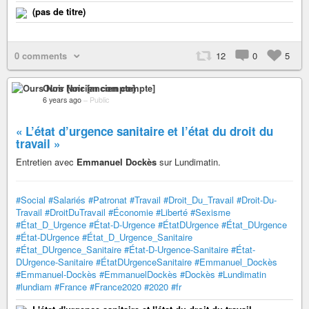
(pas de titre)
0 comments
12
0
5
Ours Noir [ancien compte]
6 years ago
–
Public
« L’état d’urgence sanitaire et l’état du droit du
travail »
Entretien avec
Emmanuel Dockès
sur Lundimatin.
#Social
#Salariés
#Patronat
#Travail
#Droit_Du_Travail
#Droit-Du-
Travail
#DroitDuTravail
#Économie
#Liberté
#Sexisme
#État_D_Urgence
#État-D-Urgence
#ÉtatDUrgence
#État_DUrgence
#État-DUrgence
#État_D_Urgence_Sanitaire
#État_DUrgence_Sanitaire
#État-D-Urgence-Sanitaire
#État-
DUrgence-Sanitaire
#ÉtatDUrgenceSanitaire
#Emmanuel_Dockès
#Emmanuel-Dockès
#EmmanuelDockès
#Dockès
#Lundimatin
#lundiam
#France
#France2020
#2020
#fr