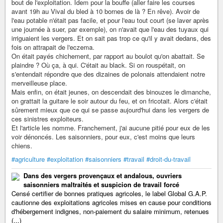
bout de l'exploitation. Idem pour la bouffe (aller faire les courses
avant 19h au Vival du bled à 10 bornes de là ? En rêve). Avoir de
l'eau potable n'était pas facile, et pour l'eau tout court (se laver après
une journée à suer, par exemple), on n'avait que l'eau des tuyaux qui
irriguaient les vergers. Et on sait pas trop ce qu'il y avait dedans, des
fois on attrapait de l'eczema.
On était payés chichement, par rapport au boulot qu'on abattait. Se
plaindre ? Où ça, à qui. C'était au black. Si on rouspétait, on
s'entendait répondre que des dizaines de polonais attendaient notre
merveilleuse place.
Mais enfin, on était jeunes, on descendait des binouzes le dimanche,
on grattait la guitare le soir autour du feu, et on fricotait. Alors c'était
sûrement mieux que ce qui se passe aujourd'hui dans les vergers de
ces sinistres exploiteurs.
Et l'article les nomme. Franchement, j'ai aucune pitié pour eux de les
voir dénoncés. Les saisonniers, pour eux, c'est moins que leurs
chiens.
#agriculture
#exploitation
#saisonniers
#travail
#droit-du-travail
Dans des vergers provençaux et andalous, ouvriers
saisonniers maltraités et suspicion de travail forcé
Censé certifier de bonnes pratiques agricoles, le label Global G.A.P.
cautionne des exploitations agricoles mises en cause pour conditions
d'hébergement indignes, non-paiement du salaire minimum, retenues
(...)