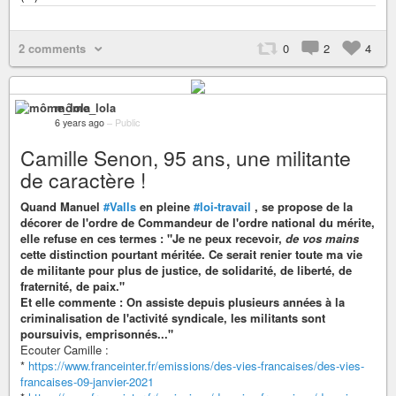
2 comments
0
2
4
môme_lola
6 years ago
–
Public
Camille Senon, 95 ans, une militante
de caractère !
Quand Manuel
#Valls
en pleine
#loi-travail
, se propose de la
décorer de l'ordre de Commandeur de l'ordre national du mérite,
elle refuse en ces termes : "Je ne peux recevoir,
de vos mains
cette distinction pourtant méritée. Ce serait renier toute ma vie
de militante pour plus de justice, de solidarité, de liberté, de
fraternité, de paix."
Et elle commente : On assiste depuis plusieurs années à la
criminalisation de l'activité syndicale, les militants sont
poursuivis, emprisonnés..."
Ecouter Camille :
*
https://www.franceinter.fr/emissions/des-vies-francaises/des-vies-
francaises-09-janvier-2021