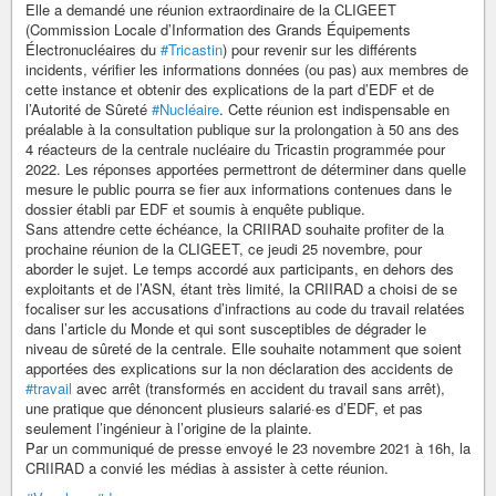
Elle a demandé une réunion extraordinaire de la CLIGEET
(Commission Locale d’Information des Grands Équipements
Électronucléaires du
#Tricastin
) pour revenir sur les différents
incidents, vérifier les informations données (ou pas) aux membres de
cette instance et obtenir des explications de la part d’EDF et de
l’Autorité de Sûreté
#Nucléaire
. Cette réunion est indispensable en
préalable à la consultation publique sur la prolongation à 50 ans des
4 réacteurs de la centrale nucléaire du Tricastin programmée pour
2022. Les réponses apportées permettront de déterminer dans quelle
mesure le public pourra se fier aux informations contenues dans le
dossier établi par EDF et soumis à enquête publique.
Sans attendre cette échéance, la CRIIRAD souhaite profiter de la
prochaine réunion de la CLIGEET, ce jeudi 25 novembre, pour
aborder le sujet. Le temps accordé aux participants, en dehors des
exploitants et de l’ASN, étant très limité, la CRIIRAD a choisi de se
focaliser sur les accusations d’infractions au code du travail relatées
dans l’article du Monde et qui sont susceptibles de dégrader le
niveau de sûreté de la centrale. Elle souhaite notamment que soient
apportées des explications sur la non déclaration des accidents de
#travail
avec arrêt (transformés en accident du travail sans arrêt),
une pratique que dénoncent plusieurs salarié·es d’EDF, et pas
seulement l’ingénieur à l’origine de la plainte.
Par un communiqué de presse envoyé le 23 novembre 2021 à 16h, la
CRIIRAD a convié les médias à assister à cette réunion.