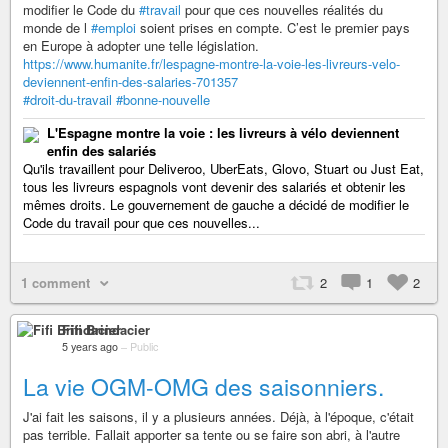
modifier le Code du
#travail
pour que ces nouvelles réalités du
monde de l
#emploi
soient prises en compte. C’est le premier pays
en Europe à adopter une telle législation.
https://www.humanite.fr/lespagne-montre-la-voie-les-livreurs-velo-
deviennent-enfin-des-salaries-701357
#droit-du-travail
#bonne-nouvelle
L'Espagne montre la voie : les livreurs à vélo deviennent
enfin des salariés
Qu'ils travaillent pour Deliveroo, UberEats, Glovo, Stuart ou Just Eat,
tous les livreurs espagnols vont devenir des salariés et obtenir les
mêmes droits. Le gouvernement de gauche a décidé de modifier le
Code du travail pour que ces nouvelles...
1 comment
2
1
2
Fifi Brindacier
5 years ago
–
Public
La vie OGM-OMG des saisonniers.
J'ai fait les saisons, il y a plusieurs années. Déjà, à l'époque, c'était
pas terrible. Fallait apporter sa tente ou se faire son abri, à l'autre