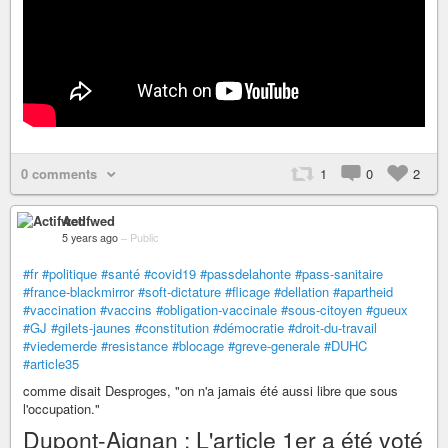
0 comments
1
0
2
Actifwed
5 years ago
–
Public
#fr
#politique
#santé
#covid19
#passdelahonte
#pass-sanitaire
#france-blackmirror
#soft-dictature
#flicage
#dellation
#apartheid
#vaccination
#vaccins
#obligation-vaccinale
#sous-citoyen
#gueux
#GJ
#gilets-jaunes
#constitution
#démocratie
#droit-du-travail
#viedemerde
#resistance
#blocage
#greve-generale
#DUHC
#article35
comme disait Desproges, "on n'a jamais été aussi libre que sous
l'occupation."
Dupont-Aignan : L'article 1er a été voté