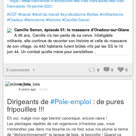
*
https://www.franceinter.fr/emissions/des-vies-francaises/des-vies-
francaises-16-janvier-2021
#CGT
#travail
#droit-du-travail
#syndicalisme
#luttes
#militantisme
#Oradour
#féminisme
#histoire
#Camille-Senon
Camille Senon, épisode 01: le massacre d'Oradour-sur-Glane
A 95 ans, Camille n'a rien perdu de sa verve. Infatigable
militante, elle continue de raconter son histoire et celle du massacre
de son village, où 643 habitants furent brûlés vifs par les SS le 10
juin 44. Un combat qu'elle mène pour sensibiliser...
0 comments
6
0
5
môme_lola
6 years ago
–
Public
Dirigeants de
#Pole-emploi
: de pures
fripouilles !!!
Eh oui, malgé mon age bientot canonique, encore naive !
Les plantages répétés de cet organisme (n'insistez pas, vous
n'entendrez pas dans ma bouche ou ne lirez sous ma plume le terme
de "disfonctionnement" la langue de bois, je boycotte ! Quand ça