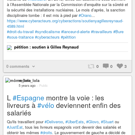
à l’Assemblée Nationale par la Commission d’enquête sur la sûreté et
la sécurité des installations nucléaires. Le mois d’après, la sanction
disciplinaire tombe : il est mis à pied par
#Orano
...
https://www.cyberacteurs.org/cyberactions/soutienyagillesreynaud-
4589.html
#droit-du-travail
#syndicalisme
#lanceur-d-alerte
#travailleurs
#Bure
#sous-traitance
#cyberacteurs
#pétition
pétition : soutien à Gilles Reynaud
0 comments
0
0
3
môme_lola
5 years ago
–
Public
L
#Espagne
montre la voie : les
livreurs à
#vélo
deviennent enfin des
salariés
Qu'ils travaillent pour
#Deliveroo
,
#UberEats
,
#Glovo
,
#Stuart
ou
#JustEat
, tous les livreurs espagnols vont devenir des salariés et
obtenir les mêmes
#droits
. Le gouvernement de gauche a décidé de