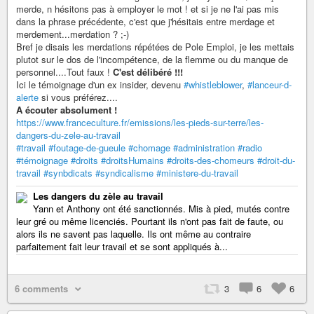
merde, n hésitons pas à employer le mot ! et si je ne l'ai pas mis
dans la phrase précédente, c'est que j'hésitais entre merdage et
merdement...merdation ? ;-)
Bref je disais les merdations répétées de Pole Emploi, je les mettais
plutot sur le dos de l'incompétence, de la flemme ou du manque de
personnel....Tout faux !
C'est délibéré !!!
Ici le témoignage d'un ex insider, devenu
#whistleblower
,
#lanceur-d-
alerte
si vous préférez....
A écouter absolument !
https://www.franceculture.fr/emissions/les-pieds-sur-terre/les-
dangers-du-zele-au-travail
#travail
#foutage-de-gueule
#chomage
#administration
#radio
#témoignage
#droits
#droitsHumains
#droits-des-chomeurs
#droit-du-
travail
#synbdicats
#syndicalisme
#ministere-du-travail
Les dangers du zèle au travail
Yann et Anthony ont été sanctionnés. Mis à pied, mutés contre
leur gré ou même licenciés. Pourtant ils n'ont pas fait de faute, ou
alors ils ne savent pas laquelle. Ils ont même au contraire
parfaitement fait leur travail et se sont appliqués à...
6 comments
3
6
6