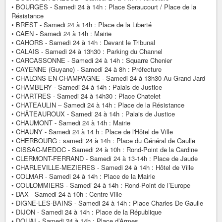
• BOURGES - Samedi 24 à 14h : Place Seraucourt / Place de la
Résistance
• BREST - Samedi 24 à 14h : Place de la Liberté
• CAEN - Samedi 24 à 14h : Mairie
• CAHORS - Samedi 24 à 14h : Devant le Tribunal
• CALAIS - Samedi 24 à 13h30 : Parking du Channel
• CARCASSONNE - Samedi 24 à 14h : Squarre Chenier
• CAYENNE (Guyane) - Samedi 24 à 8h : Préfecture
• CHALONS-EN-CHAMPAGNE - Samedi 24 à 13h30 Au Grand Jard
• CHAMBERY - Samedi 24 à 14h : Palais de Justice
• CHARTRES - Samedi 24 à 14h30 : Place Chatelet
• CHATEAULIN – Samedi 24 à 14h : Place de la Résistance
• CHÂTEAUROUX - Samedi 24 à 14h : Palais de Justice
• CHAUMONT - Samedi 24 à 14h : Mairie
• CHAUNY - Samedi 24 à 14 h : Place de l'Hôtel de Ville
• CHERBOURG : samedi 24 à 14h : Place du Général de Gaulle
• CISSAC-MEDOC - Samedi 24 à 10h : Rond-Point de la Cardine
• CLERMONT-FERRAND - Samedi 24 à 13-14h : Place de Jaude
• CHARLEVILLE-MEZIERES - Samedi 24 à 14h : Hôtel de Ville
• COLMAR - Samedi 24 à 14h : Place de la Mairie
• COULOMMIERS - Samedi 24 à 14h : Rond-Point de l’Europe
• DAX - Samedi 24 à 10h : Centre-Ville
• DIGNE-LES-BAINS - Samedi 24 à 14h : Place Charles De Gaulle
• DIJON - Samedi 24 à 14h : Place de la République
• DOUAI - Samedi 24 à 14h : Place d’Armes