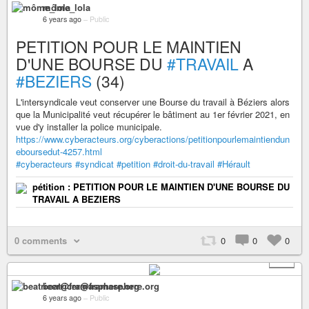
môme_lola
6 years ago
–
Public
PETITION POUR LE MAINTIEN
D'UNE BOURSE DU
#TRAVAIL
A
#BEZIERS
(34)
L'intersyndicale veut conserver une Bourse du travail à Béziers alors
que la Municipalité veut récupérer le bâtiment au 1er février 2021, en
vue d'y installer la police municipale.
https://www.cyberacteurs.org/cyberactions/petitionpourlemaintiendun
eboursedut-4257.html
#cyberacteurs
#syndicat
#petition
#droit-du-travail
#Hérault
pétition : PETITION POUR LE MAINTIEN D'UNE BOURSE DU
TRAVAIL A BEZIERS
0 comments
0
0
0
+ 1
beatricer@framasphere.org
6 years ago
–
Public