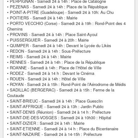
• PERPIGNAN - Samedi 24 à 14h : Place de Catalogne
• PEZENAS - Samedi 24 à 14h : Place de la République
• POINT-A-PITRE (Guadeloupe) - Samedi 24 à 10h: Au Chu
• POITIERS - Samedi 24 à 14h : Mairie
• PORTO VECCHIO (Corse) - Samedi 24 à 19h : Rond-Point des 4
Chemins
• PROVINS - Samedi 24 à 14h : Place Saint-Ayoul
• PUISSERGUIER - Samedi 24 à 20h : Mairie
• QUIMPER - Samedi 24 à 14h : Devant le Lycée du Likès
• REDON - Samedi 24 à 14h : Sous-Préfecture
• REIMS - Samedi 24 à 14h : Mairie
• RENNES - Samedi 24 à 14h : Place de la République
• ROANNE - Samedi à 14h : Place de l’Hôtel de Ville
• RODEZ - Samedi 24 à 14 h : Devant le Cinéma
• ROUEN - Samedi 24 à 14h : Hôtel de Ville
• ROYAN - Samedi 24 à 15h : Rond-Point de l’Aérodrome de Médis
• SADILLAC (BERGERAC) - Samedi 24 à 15h : Ferme de la
Coutaude
• SAINT-BRIEUC - Samedi 24 à 14h : Place Guesclin
• SAINT-AFFRIQUE - Samedi 24 à 13h : Jardin Public
• SAINT-DENIS (Réunion) - Samedi 24 à 14 h : Préfecture
• SAINT-DIE-DES-VOSGES : Samedi 24 à 10h30 : Hôpital
• SAINT-DIZIER : Samedi 24 à 14h : Mairie
• SAINT-ETIENNE - Samedi 24 à 14 h : Place du Bicentenaire
• SAINT-NAZAIRE - Samedi 24 à 14-15h : Préfecture