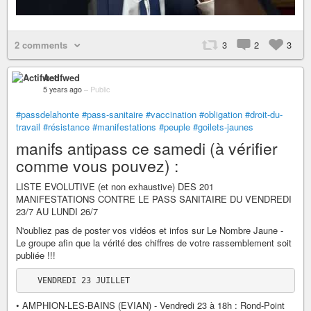
2 comments
3
2
3
Actifwed
5 years ago
–
Public
#passdelahonte
#pass-sanitaire
#vaccination
#obligation
#droit-du-
travail
#résistance
#manifestations
#peuple
#goilets-jaunes
manifs antipass ce samedi (à vérifier
comme vous pouvez) :
LISTE EVOLUTIVE (et non exhaustive) DES 201
MANIFESTATIONS CONTRE LE PASS SANITAIRE DU VENDREDI
23/7 AU LUNDI 26/7
N'oubliez pas de poster vos vidéos et infos sur Le Nombre Jaune -
Le groupe afin que la vérité des chiffres de votre rassemblement soit
publiée !!!
• AMPHION-LES-BAINS (EVIAN) - Vendredi 23 à 18h : Rond-Point