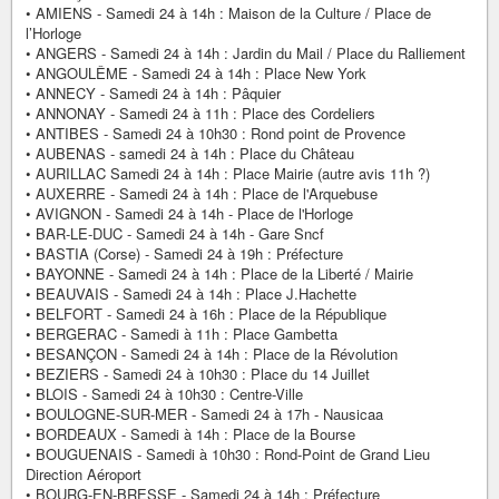
• AMIENS - Samedi 24 à 14h : Maison de la Culture / Place de
l’Horloge
• ANGERS - Samedi 24 à 14h : Jardin du Mail / Place du Ralliement
• ANGOULÊME - Samedi 24 à 14h : Place New York
• ANNECY - Samedi 24 à 14h : Pâquier
• ANNONAY - Samedi 24 à 11h : Place des Cordeliers
• ANTIBES - Samedi 24 à 10h30 : Rond point de Provence
• AUBENAS - samedi 24 à 14h : Place du Château
• AURILLAC Samedi 24 à 14h : Place Mairie (autre avis 11h ?)
• AUXERRE - Samedi 24 à 14h : Place de l'Arquebuse
• AVIGNON - Samedi 24 à 14h - Place de l'Horloge
• BAR-LE-DUC - Samedi 24 à 14h - Gare Sncf
• BASTIA (Corse) - Samedi 24 à 19h : Préfecture
• BAYONNE - Samedi 24 à 14h : Place de la Liberté / Mairie
• BEAUVAIS - Samedi 24 à 14h : Place J.Hachette
• BELFORT - Samedi 24 à 16h : Place de la République
• BERGERAC - Samedi à 11h : Place Gambetta
• BESANÇON - Samedi 24 à 14h : Place de la Révolution
• BEZIERS - Samedi 24 à 10h30 : Place du 14 Juillet
• BLOIS - Samedi 24 à 10h30 : Centre-Ville
• BOULOGNE-SUR-MER - Samedi 24 à 17h - Nausicaa
• BORDEAUX - Samedi à 14h : Place de la Bourse
• BOUGUENAIS - Samedi à 10h30 : Rond-Point de Grand Lieu
Direction Aéroport
• BOURG-EN-BRESSE - Samedi 24 à 14h : Préfecture