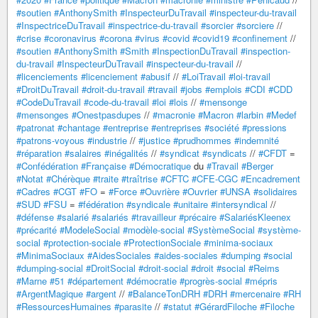
#soutien
#AnthonySmith
#InspecteurDuTravail
#inspecteur-du-travail
#InspectriceDuTravail
#inspectrice-du-travail
#sorcier
#sorciere
//
#crise
#coronavirus
#corona
#virus
#covid
#covid19
#confinement
//
#soutien
#AnthonySmith
#Smith
#InspectionDuTravail
#inspection-
du-travail
#InspecteurDuTravail
#inspecteur-du-travail
//
#licenciements
#licenciement
#abusif
//
#LoiTravail
#loi-travail
#DroitDuTravail
#droit-du-travail
#travail
#jobs
#emplois
#CDI
#CDD
#CodeDuTravail
#code-du-travail
#loi
#lois
//
#mensonge
#mensonges
#Onestpasdupes
//
#macronie
#Macron
#larbin
#Medef
#patronat
#chantage
#entreprise
#entreprises
#société
#pressions
#patrons-voyous
#industrie
//
#justice
#prudhommes
#indemnité
#réparation
#salaires
#inégalités
//
#syndicat
#syndicats
//
#CFDT
=
#Confédération
#Française
#Démocratique
du
#Travail
#Berger
#Notat
#Chérèque
#traite
#traîtrise
#CFTC
#CFE-CGC
#Encadrement
#Cadres
#CGT
#FO
=
#Force
#Ouvrière
#Ouvrier
#UNSA
#solidaires
#SUD
#FSU
=
#fédération
#syndicale
#unitaire
#intersyndical
//
#défense
#salarié
#salariés
#travailleur
#précaire
#SalariésKleenex
#précarité
#ModeleSocial
#modèle-social
#SystèmeSocial
#système-
social
#protection-sociale
#ProtectionSociale
#minima-sociaux
#MinimaSociaux
#AidesSociales
#aides-sociales
#dumping
#social
#dumping-social
#DroitSocial
#droit-social
#droit
#social
#Reims
#Marne
#51
#département
#démocratie
#progrès-social
#mépris
#ArgentMagique
#argent
//
#BalanceTonDRH
#DRH
#mercenaire
#RH
#RessourcesHumaines
#parasite
//
#statut
#GérardFiloche
#Filoche