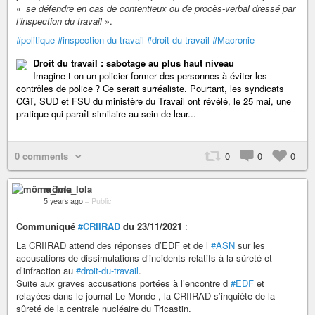
«
se défendre en cas de contentieux ou de procès-verbal dressé par
l’inspection du travail
».
#politique
#inspection-du-travail
#droit-du-travail
#Macronie
Droit du travail : sabotage au plus haut niveau
Imagine-t-on un policier former des personnes à éviter les
contrôles de police ? Ce serait surréaliste. Pourtant, les syndicats
CGT, SUD et FSU du ministère du Travail ont révélé, le 25 mai, une
pratique qui paraît similaire au sein de leur...
0 comments
0
0
0
môme_lola
5 years ago
–
Public
Communiqué
#CRIIRAD
du 23/11/2021
:
La CRIIRAD attend des réponses d’EDF et de l
#ASN
sur les
accusations de dissimulations d’incidents relatifs à la sûreté et
d’infraction au
#droit-du-travail
.
Suite aux graves accusations portées à l’encontre d
#EDF
et
relayées dans le journal Le Monde , la CRIIRAD s’inquiète de la
sûreté de la centrale nucléaire du Tricastin.