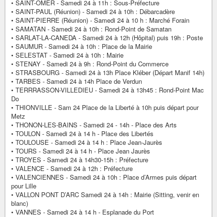
• SAINT-OMER - Samedi 24 à 11h : Sous-Préfecture
• SAINT-PAUL (Réunion) - Samedi 24 à 10h : Débarcadère
• SAINT-PIERRE (Réunion) - Samedi 24 à 10 h : Marché Forain
• SAMATAN - Samedi 24 à 10h : Rond-Point de Samatan
• SARLAT-LA-CANEDA - Samedi 24 à 12h (Hôpital) puis 19h : Poste
• SAUMUR - Samedi 24 à 10h : Place de la Mairie
• SELESTAT - Samedi 24 à 10h : Mairie
• STENAY - Samedi 24 à 9h : Rond-Point du Commerce
• STRASBOURG - Samedi 24 à 13h Place Kléber (Départ Manif 14h)
• TARBES - Samedi 24 à 14h Place de Verdun
• TERRRASSON-VILLEDIEU - Samedi 24 à 13h45 : Rond-Point Mac
Do
• THIONVILLE - Sam 24 Place de la Liberté à 10h puis départ pour
Metz
• THONON-LES-BAINS - Samedi 24 - 14h - Place des Arts
• TOULON - Samedi 24 à 14 h - Place des Libertés
• TOULOUSE - Samedi 24 à 14 h : Place Jean-Jaurès
• TOURS - Samedi 24 à 14 h - Place Jean Jaurès
• TROYES - Samedi 24 à 14h30-15h : Préfecture
• VALENCE - Samedi 24 à 12h : Préfecture
• VALENCIENNES - Samedi 24 à 10h : Place d’Armes puis départ
pour Lille
• VALLON PONT D’ARC Samedi 24 à 14h : Mairie (Sitting, venir en
blanc)
• VANNES - Samedi 24 à 14 h - Esplanade du Port