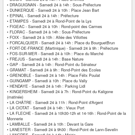
• DRAGUIGNAN - Samedi 24 à 14h : Sous-Préfecture
• DUNKERQUE - Samedi 24 à 10h : Place Jean Bart
• EPINAL - Samedi 24 à 14h : Préfecture
• ETAMPES - Samedi 24 à Rond-Point de la Lys
• FIGEAC - Samedi 24 à 10h : Rond-point des Carmes
• FLORAC - Samedi 24 à 14h : Sous-Préfecture
• FOIX - Samedi 24 à 10h : Allée des Villottes
• FORCALQUIER - Samedi 24 à 14h : Place du BourguetBrun
• FORT-DE-FRANCE (Martinique) - Samedi 24 à 9h : Préfecture
• FOS-SUR-MER - Samedi 24 à 10h : Place du Marché
• FREJUS - Samedi 24 à 14h : Base Nature
• GAP - Samedi 24 à 14h : Rond-Point du Sénateur
• GRAMAT - Samedi 24 à 9h : Rond-Point des Ecoles
• GRENOBLE - Samedi 24 à 14h : Place Félix Poulat
• GUINGAMP - Samedi à 10h : Place du Vally
• HENDAYE - Samedi 24 à 14h : Parking Lidl
• KINGERSHEIM - Samedi 24 à 7h : Rond-Point du Kaligone
(matinée)
• LA CHÂTRE - Samedi 24 à 11h : Rond-Point d'Argent
• LA CIOTAT - Samedi 24 à 14h : Vieux Port
• LA FLECHE - Samedi 24 à 10h30-12h et 14-16h : Rond-Point de la
Monnerie
• LAMBALLE - Samedi 24 à 10h : Devant la Gare
• LANESTER - Samedi 24 à 9h30 : Rond-Point de Lann-Sevelin
• LANGRES - Samedi 24 à 14h : Mairie