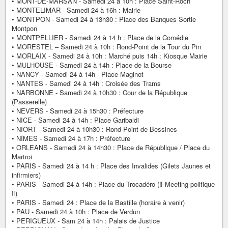
• MONT-DE-MARSAN - Samedi 24 à 10h : Place Saint-Roch
• MONTELIMAR - Samedi 24 à 16h : Mairie
• MONTPON - Samedi 24 à 13h30 : Place des Banques Sortie
Montpon
• MONTPELLIER - Samedi 24 à 14 h : Place de la Comédie
• MORESTEL – Samedi 24 à 10h : Rond-Point de la Tour du Pin
• MORLAIX - Samedi 24 à 10h : Marché puis 14h : Kiosque Mairie
• MULHOUSE - Samedi 24 à 14h : Place de la Bourse
• NANCY - Samedi 24 à 14h - Place Maginot
• NANTES - Samedi 24 à 14h : Croisée des Trams
• NARBONNE - Samedi 24 à 10h30 : Cour de la République
(Passerelle)
• NEVERS - Samedi 24 à 15h30 : Préfecture
• NICE - Samedi 24 à 14h : Place Garibaldi
• NIORT - Samedi 24 à 10h30 : Rond-Point de Bessines
• NÎMES - Samedi 24 à 17h : Préfecture
• ORLEANS - Samedi 24 à 14h30 : Place de République / Place du
Martroi
• PARIS - Samedi 24 à 14 h : Place des Invalides (Gilets Jaunes et
infirmiers)
• PARIS - Samedi 24 à 14h : Place du Trocadéro (‼ Meeting politique
‼)
• PARIS - Samedi 24 : Place de la Bastille (horaire à venir)
• PAU - Samedi 24 à 10h : Place de Verdun
• PERIGUEUX - Sam 24 à 14h : Palais de Justice