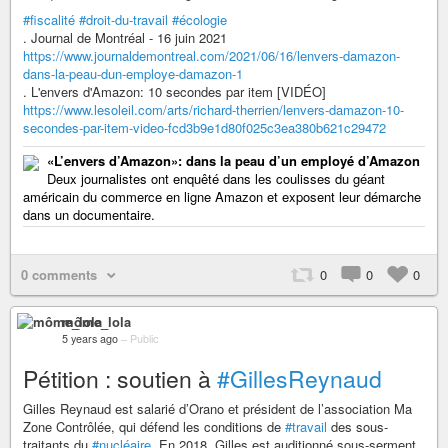
#fiscalité
#droit-du-travail
#écologie
. Journal de Montréal - 16 juin 2021
https://www.journaldemontreal.com/2021/06/16/lenvers-damazon-
dans-la-peau-dun-employe-damazon-1
. L'envers d'Amazon: 10 secondes par item [VIDÉO]
https://www.lesoleil.com/arts/richard-therrien/lenvers-damazon-10-
secondes-par-item-video-fcd3b9e1d80f025c3ea380b621c29472
«L’envers d’Amazon»: dans la peau d’un employé d’Amazon
Deux journalistes ont enquêté dans les coulisses du géant
américain du commerce en ligne Amazon et exposent leur démarche
dans un documentaire.
0 comments
0
0
0
môme_lola
5 years ago
–
Public
Pétition : soutien à
#GillesReynaud
Gilles Reynaud est salarié d’Orano et président de l’association Ma
Zone Contrôlée, qui défend les conditions de
#travail
des sous-
traitants du
#nucléaire
. En 2018, Gilles est auditionné sous-serment