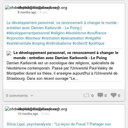
ohdeifepha@diaspora-fr.org
9 months ago
–
Public
Le développement personnel, ce renoncement à changer le monde :
entretien avec Damien Karbovnik - Le Poing
|
#développementpersonnel
#religion
#ésotérisme
#souffrance
#injonction
#bonheur
#institution
#précarisation
#inégalité
#santémentale
#coping
#individualisme
#collectif
#politique
Le développement personnel, ce renoncement à changer le
monde : entretien avec Damien Karbovnik - Le Poing
Damien Karbovnik est un sociologue des religions, spécialiste de
l'ésotérisme contemporain. Passé par l'Université Paul-Valéry de
Montpellier durant sa thèse, il enseigne aujourd'hui à l'Université de
Strasbourg. Dans son récent ouvrage "Le...
0 comments
0
0
0
ohdeifepha@diaspora-fr.org
10 months ago
–
Public
Silvia Lippi, psychanalyste : "La leçon de Freud ? Partager son