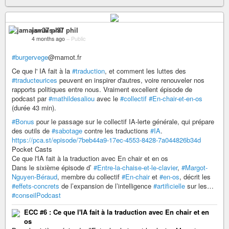
jamais+37 phil
4 months ago
–
Public
#burgervege
@mamot.fr
Ce que l' IA fait à la
#traduction
, et comment les luttes des
#traducteurices
peuvent en inspirer d'autres, voire renouveler nos
rapports politiques entre nous. Vraiment excellent épisode de
podcast par
#mathildesaliou
avec le
#collectif
#En-chair-et-en-os
(durée 43 min).
#Bonus
pour le passage sur le collectif IA-lerte générale, qui prépare
des outils de
#sabotage
contre les traductions
#IA
.
https://pca.st/episode/7beb44a9-17ec-4553-8428-7a044826b34d
Pocket Casts
Ce que l'IA fait à la traduction avec En chair et en os
Dans le sixième épisode d’
#Entre-la-chaise-et-le-clavier
,
#Margot-
Nguyen-Béraud
, membre du collectif
#En-chair
et
#en-os
, décrit les
#effets-concrets
de l’expansion de l’intelligence
#artificielle
sur les…
#conseilPodcast
ECC #6 : Ce que l'IA fait à la traduction avec En chair et en
os