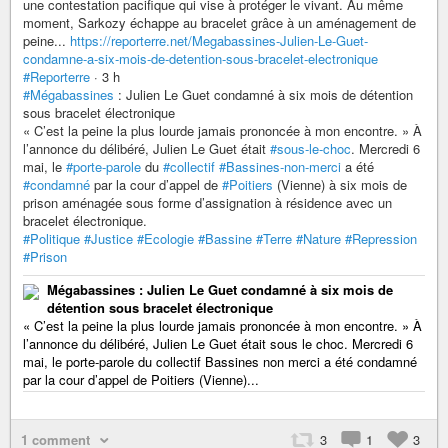
une contestation pacifique qui vise à protéger le vivant. Au même
moment, Sarkozy échappe au bracelet grâce à un aménagement de
peine...
https://reporterre.net/Megabassines-Julien-Le-Guet-
condamne-a-six-mois-de-detention-sous-bracelet-electronique
#Reporterre
· 3 h
#Mégabassines
: Julien Le Guet condamné à six mois de détention
sous bracelet électronique
« C’est la peine la plus lourde jamais prononcée à mon encontre. » À
l’annonce du délibéré, Julien Le Guet était
#sous-le-choc
. Mercredi 6
mai, le
#porte-parole
du
#collectif
#Bassines-non-merci
a été
#condamné
par la cour d’appel de
#Poitiers
(Vienne) à six mois de
prison aménagée sous forme d’assignation à résidence avec un
bracelet électronique.
#Politique
#Justice
#Ecologie
#Bassine
#Terre
#Nature
#Repression
#Prison
Mégabassines : Julien Le Guet condamné à six mois de
détention sous bracelet électronique
« C’est la peine la plus lourde jamais prononcée à mon encontre. » À
l’annonce du délibéré, Julien Le Guet était sous le choc. Mercredi 6
mai, le porte-parole du collectif Bassines non merci a été condamné
par la cour d’appel de Poitiers (Vienne)...
1 comment
3
1
3