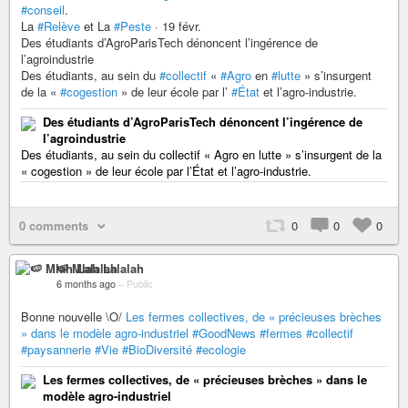
#conseil
.
La
#Relève
et La
#Peste
· 19 févr.
Des étudiants d’AgroParisTech dénoncent l’ingérence de
l’agroindustrie
Des étudiants, au sein du
#collectif
«
#Agro
en
#lutte
» s’insurgent
de la «
#cogestion
» de leur école par l’
#État
et l’agro-industrie.
Des étudiants d’AgroParisTech dénoncent l’ingérence de
l’agroindustrie
Des étudiants, au sein du collectif « Agro en lutte » s’insurgent de la
« cogestion » de leur école par l’État et l’agro-industrie.
0 comments
0
0
0
🍉 Mlah Lalalah
6 months ago
–
Public
Bonne nouvelle \O/
Les fermes collectives, de « précieuses brèches
» dans le modèle agro-industriel
#GoodNews
#fermes
#collectif
#paysannerie
#Vie
#BioDiversité
#ecologie
Les fermes collectives, de « précieuses brèches » dans le
modèle agro-industriel