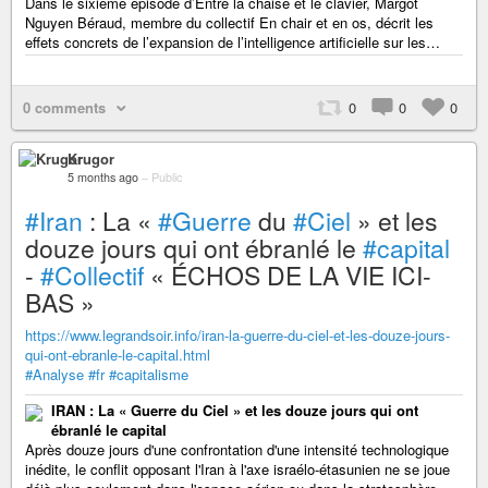
Dans le sixième épisode d’Entre la chaise et le clavier, Margot
Nguyen Béraud, membre du collectif En chair et en os, décrit les
effets concrets de l’expansion de l’intelligence artificielle sur les…
0 comments
0
0
0
Krugor
5 months ago
–
Public
#Iran
: La «
#Guerre
du
#Ciel
» et les
douze jours qui ont ébranlé le
#capital
-
#Collectif
« ÉCHOS DE LA VIE ICI-
BAS »
https://www.legrandsoir.info/iran-la-guerre-du-ciel-et-les-douze-jours-
qui-ont-ebranle-le-capital.html
#Analyse
#fr
#capitalisme
IRAN : La « Guerre du Ciel » et les douze jours qui ont
ébranlé le capital
Après douze jours d'une confrontation d'une intensité technologique
inédite, le conflit opposant l'Iran à l'axe israélo-étasunien ne se joue