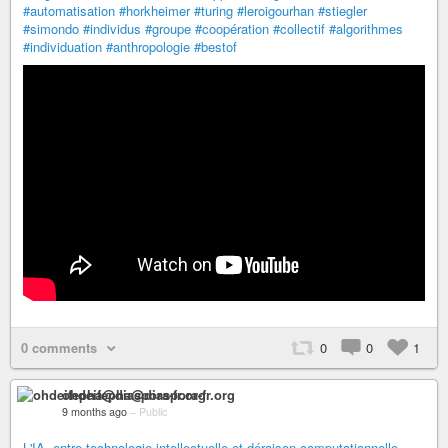
#automatisation
#horkheimer
#turing
#leroigourhan
#stiegler
#simondo
#individus
#groupe
#coopération
#collectif
#algorithmes
#individuation
#anthropologie
#bestof
0 comments
0
0
1
ohdeifepha@diaspora-fr.org
9 months ago
–
Public
L'IA, entre technologie intellectuelle et déraison computationnelle -