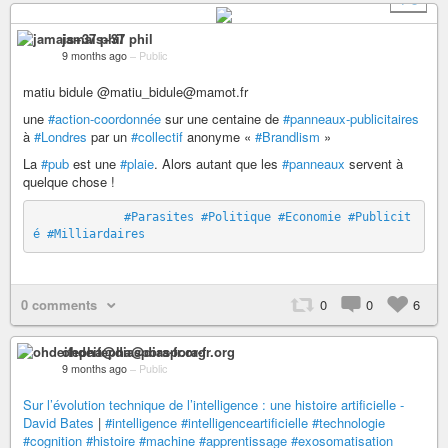
jamais+37 phil
9 months ago
–
Public
matiu bidule @matiu_bidule@mamot.fr
une
#action-coordonnée
sur une centaine de
#panneaux-publicitaires
à
#Londres
par un
#collectif
anonyme «
#Brandlism
»
La
#pub
est une
#plaie
. Alors autant que les
#panneaux
servent à
quelque chose !
#Parasites
#Politique
#Economie
#Publicit
é
#Milliardaires
0 comments
0
0
6
ohdeifepha@diaspora-fr.org
9 months ago
–
Public
Sur l’évolution technique de l’intelligence : une histoire artificielle -
David Bates
|
#intelligence
#intelligenceartificielle
#technologie
#cognition
#histoire
#machine
#apprentissage
#exosomatisation