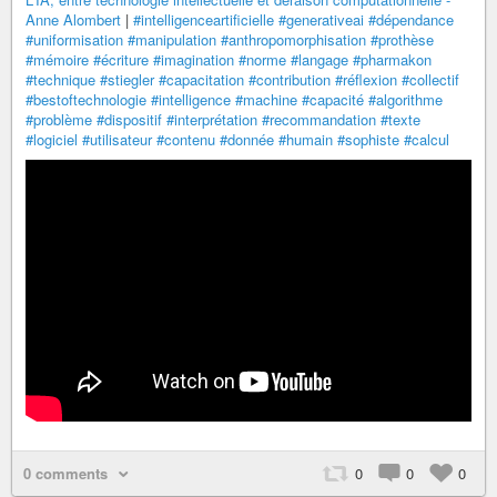
Anne Alombert
|
#intelligenceartificielle
#generativeai
#dépendance
#uniformisation
#manipulation
#anthropomorphisation
#prothèse
#mémoire
#écriture
#imagination
#norme
#langage
#pharmakon
#technique
#stiegler
#capacitation
#contribution
#réflexion
#collectif
#bestoftechnologie
#intelligence
#machine
#capacité
#algorithme
#problème
#dispositif
#interprétation
#recommandation
#texte
#logiciel
#utilisateur
#contenu
#donnée
#humain
#sophiste
#calcul
0 comments
0
0
0