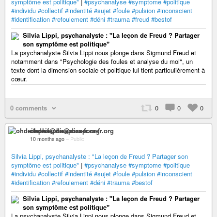
symptôme est politique"
|
#psychanalyse
#symptome
#politique
#individu
#collectif
#indentité
#sujet
#foule
#pulsion
#inconscient
#identification
#refoulement
#déni
#trauma
#freud
#bestof
Silvia Lippi, psychanalyste : "La leçon de Freud ? Partager
son symptôme est politique"
La psychanalyste Silvia Lippi nous plonge dans Sigmund Freud et
notamment dans "Psychologie des foules et analyse du moi", un
texte dont la dimension sociale et politique lui tient particulièrement à
cœur.
0 comments
0
0
0
ohdeifepha@diaspora-fr.org
10 months ago
–
Public
Silvia Lippi, psychanalyste : "La leçon de Freud ? Partager son
symptôme est politique"
|
#psychanalyse
#symptome
#politique
#individu
#collectif
#indentité
#sujet
#foule
#pulsion
#inconscient
#identification
#refoulement
#déni
#trauma
#bestof
Silvia Lippi, psychanalyste : "La leçon de Freud ? Partager
son symptôme est politique"
La psychanalyste Silvia Lippi nous plonge dans Sigmund Freud et