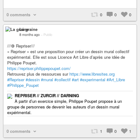
0 comments
0
0
0
La graine
8 months ago
–
Public
///🄯 Repriser///
« Repriser » est une proposition pour créer un dessin mural collectif
expérimental. Elle est sous Licence Art Libre d’après une idée de
Philippe Poupet.
https://repriser.philippepoupet.com/
Retrouvez plus de ressources sur
https://www.libresites.org
#Repriser
#dessin
#mural
#collectif
#art
#experimental
#Art_Libre
#Philippe_Poupet
REPRISER // ZURCIR // DARNING
À partir d’un exercice simple, Philippe Poupet propose à un
groupe de personnes de devenir les auteurs d’un dessin mural
expérimental.
0 comments
1
0
1
+ 3