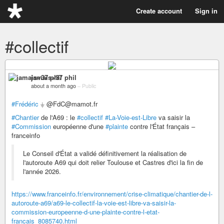
Create account
Sign in
#collectif
jamais+37 phil
about a month ago
–
Public
#Frédéric
⏚ @FdC@mamot.fr
#Chantier
de l'A69 : le
#collectif
#La-Voie-est-Libre
va saisir la
#Commission
européenne d'une
#plainte
contre l'État français –
franceinfo
Le Conseil d'État a validé définitivement la réalisation de
l'autoroute A69 qui doit relier Toulouse et Castres d'ici la fin de
l'année 2026.
https://www.franceinfo.fr/environnement/crise-climatique/chantier-de-l-
autoroute-a69/a69-le-collectif-la-voie-est-libre-va-saisir-la-
commission-europeenne-d-une-plainte-contre-l-etat-
francais_8085740.html