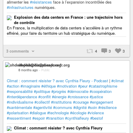
alimenter les
#résistances
face à l’expansion incontrôlée des
#infrastructures
numériques.
Explosion des data centers en France : une trajectoire hors
de contrôle
En France, la multiplication de data centers s’accélère à un rythme
effréné, pour faire du territoire un hub stratégique du numérique.
3 comments
4
3
3
ohdeifepha@diaspora-fr.org
8 months ago
–
Public
Climat : comment résister ? avec Cynthia Fleury - Podcast
|
#climat
#action
#imaginaire
#éthique
#motivation
#peur
#catastrophisme
#responsabilité
#politique
#progrès
#démocratie
#coopération
#interdépendance
#conflit
#énergie
#croissance
#justice
#individualisme
#collectif
#institutions
#courage
#engagement
#santémentale
#agentivité
#communs
#dignité
#soin
#résilience
#polarisation
#dialogue
#technologie
#écologie
#violence
#ressentiment
#espoir
#transition
#cynthiafleury
#bestof
Climat : comment résister ? avec Cynthia Fleury