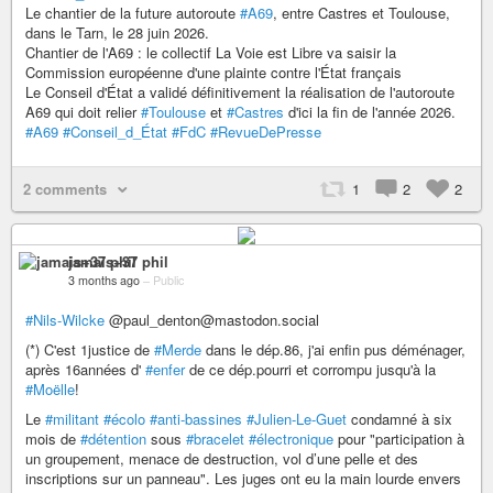
Le chantier de la future autoroute
#A69
, entre Castres et Toulouse,
dans le Tarn, le 28 juin 2026.
Chantier de l'A69 : le collectif La Voie est Libre va saisir la
Commission européenne d'une plainte contre l'État français
Le Conseil d'État a validé définitivement la réalisation de l'autoroute
A69 qui doit relier
#Toulouse
et
#Castres
d'ici la fin de l'année 2026.
#A69
#Conseil_d_État
#FdC
#RevueDePresse
2 comments
1
2
2
jamais+37 phil
3 months ago
–
Public
#Nils-Wilcke
@paul_denton@mastodon.social
(*) C'est 1justice de
#Merde
dans le dép.86, j'ai enfin pus déménager,
après 16années d'
#enfer
de ce dép.pourri et corrompu jusqu'à la
#Moëlle
!
Le
#militant
#écolo
#anti-bassines
#Julien-Le-Guet
condamné à six
mois de
#détention
sous
#bracelet
#électronique
pour "participation à
un groupement, menace de destruction, vol d’une pelle et des
inscriptions sur un panneau". Les juges ont eu la main lourde envers