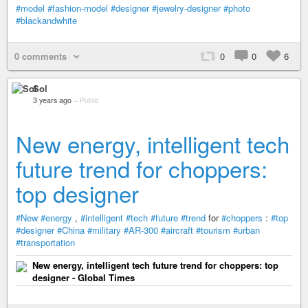
#model
#fashion-model
#designer
#jewelry-designer
#photo
#blackandwhite
0 comments
0
0
6
Sol
3 years ago
–
Public
New energy, intelligent tech
future trend for choppers:
top designer
#New
#energy
,
#intelligent
#tech
#future
#trend
for
#choppers
:
#top
#designer
#China
#military
#AR-300
#aircraft
#tourism
#urban
#transportation
New energy, intelligent tech future trend for choppers: top
designer - Global Times