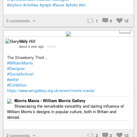
#stylism
#clothes
#graph
#faces
#photo
#art
0 comments
1
0
12
+ 1
Gary Hill
about a year ago
–
Public
The Strawberry Thief...
#WilliamMorris
#Designer
#SocialActivist
#writer
#Exhibition
https://www.wmgallery.org.uk/event/morris-mania/
Morris Mania - William Morris Gallery
Showcasing the remarkable versatility and lasting influence of
William Morris’s designs in popular culture, both in Britain and
abroad.
2 comments
2
2
13