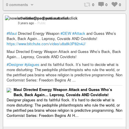
0 comments
0
0
0
nowisthetime@pod.automat.click
3 years ago
–
Public
#Maui
Directed Energy Weapon
#DEW
#Attack
and Guess Who’s
Back, Back Again… Leprosy, Covaids AND Covidiots!
https://www.bitchute.com/video/u8a8k3P82n4J/
Maui Directed Energy Weapon Attack and Guess Who’s Back, Back
Again… Leprosy, Covaids AND Covidiots!
#Designer
#plagues
and its faithful flock. It’s hard to decide what is
more disturbing: The pedophile philanthropists who rule the world, or
the petrified pea brains whose religion is predictive programming. Non
Conformist Series: Freedom Begins At ...
Maui Directed Energy Weapon Attack and Guess Who’s
Back, Back Again… Leprosy, Covaids AND Covidiots!
Designer plagues and its faithful flock. It’s hard to decide what is
more disturbing: The pedophile philanthropists who rule the world, or
the petrified pea brains whose religion is predictive programming. Non
Conformist Series: Freedom Begins At H…