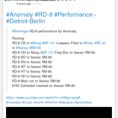
4 years ago
–
Public
#Anomaly
#RD-8
#Performance
-
#Detroit-Berlin
#Behringer
RD-8 performance by Anomaly.
Routing:
RD-8 CB to
#Moog
#MF-101
Lowpass Filter to
#Boss
#RE-20
to
#Ibanez
#RM-80
RD-8 OH to Moog
#MF-107
Freq Box to Ibanez RM-80
RD-8 BD to Ibanez RM-80
RD-8 SN to Ibanez RM-80
RD-8 MT to Ibanez RM-80
RD-8 HT to Ibanez RM-80
RD-8 HH to Ibanez RM-80
RD-8 Main out to Ibanez RM-80
EHX Cathedral inserted on Ibanez RM-80
https://www.youtube.com/watch?v=vt66gznqJqA
#musique
#music
#synth
#rhythm
#designer
#groovebox