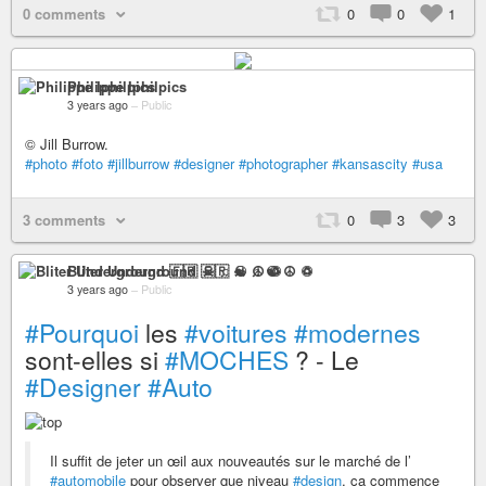
0 comments
0
0
1
Philippe Iphilpics
3 years ago
–
Public
© Jill Burrow.
#photo
#foto
#jillburrow
#designer
#photographer
#kansascity
#usa
3 comments
0
3
3
Bliter Underground 🇫🇷 ☠ ♫ ☯ ☮ ♽
3 years ago
–
Public
#Pourquoi
les
#voitures
#modernes
sont-elles si
#MOCHES
? - Le
#Designer
#Auto
Il suffit de jeter un œil aux nouveautés sur le marché de l’
#automobile
pour observer que niveau
#design
, ça commence