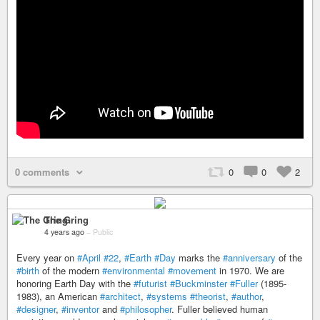
0 comments
0
0
2
The Gring
4 years ago
–
Public
Every year on
#April
#22
,
#Earth
#Day
marks the
#anniversary
of the
#birth
of the modern
#environmental
#movement
in 1970. We are
honoring Earth Day with the
#futurist
#Buckminster
#Fuller
(1895-
1983), an American
#architect
,
#systems
#theorist
,
#author
,
#designer
,
#inventor
and
#philosopher
. Fuller believed human