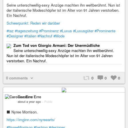
Seine unterschwellig-sexy Anzüge machten ihn weltberühmt. Nun ist
der italienische Modeschöpfer ist im Alter von 91 Jahren verstorben.
Ein Nachruf.
Schwerpunkt: Reden wir darüber
#taz
#tageszeitung
#Prominenz
#Luxus
#Luxusgüter
#Prominente
#Designer
#Italien
#Nachruf
#Mode
Zum Tod von Giorgio Armani: Der Unermüdliche
Seine unterschwellig-sexy Anzüge machten ihn weltberühmt.
Nun ist der italienische Modeschöpfer ist im Alter von 91 Jahren
verstorben. Ein Nachruf.
0 comments
0
0
0
Caroline Erre
about a year ago
–
Public
⬛ Nyree Morrison.
https://imginn.com/nyreearts/
#NyreeMorrison
#fashion
#designer