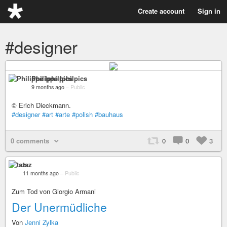
Create account
Sign in
#designer
Philippe Iphilpics
9 months ago
–
Public
© Erich Dieckmann.
#designer
#art
#arte
#polish
#bauhaus
0 comments
0
0
3
taz
11 months ago
–
Public
Zum Tod von Giorgio Armani
Der Unermüdliche
Von
Jenni Zylka