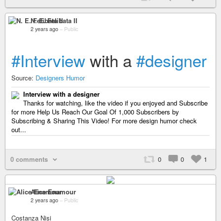
N. E. Felibata II
2 years ago
–
Public
#Interview
with a
#designer
Source:
Designers Humor
Interview with a designer
Thanks for watching, like the video if you enjoyed and Subscribe
for more Help Us Reach Our Goal Of 1,000 Subscribers by
Subscribing & Sharing This Video! For more design humor check
out...
0 comments
0
0
1
Alice Enamour
2 years ago
–
Public
Costanza Nisi