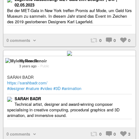
02.05.2023
Bei der MET-Gala in New York treffen Promis auf Mode, um Geld fürs
Museum zu sammeln. In diesem Jahr stand das Event im Zeichen
des 2019 gestorbenen Designers Karl Lagerfeld.
0 comments
0
0
0
Mylene Renoir
3 years ago
–
Public
SARAH BADR
https://sarahbadr.com/
#designer
#nature
#video
#3D
#animation
SARAH BADR
Technical artist, designer and award-winning composer
specialising in creative computing, procedural graphics and 3D
animation, and immersive sound.
0 comments
0
0
3