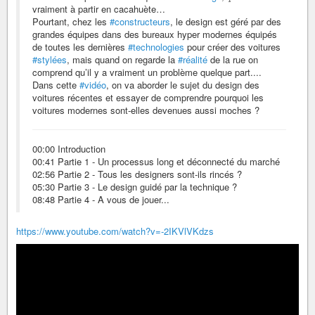
vraiment à partir en cacahuète…
Pourtant, chez les
#constructeurs
, le design est géré par des
grandes équipes dans des bureaux hyper modernes équipés
de toutes les dernières
#technologies
pour créer des voitures
#stylées
, mais quand on regarde la
#réalité
de la rue on
comprend qu’il y a vraiment un problème quelque part....
Dans cette
#vidéo
, on va aborder le sujet du design des
voitures récentes et essayer de comprendre pourquoi les
voitures modernes sont-elles devenues aussi moches ?
00:00 Introduction
00:41 Partie 1 - Un processus long et déconnecté du marché
02:56 Partie 2 - Tous les designers sont-ils rincés ?
05:30 Partie 3 - Le design guidé par la technique ?
08:48 Partie 4 - A vous de jouer...
https://www.youtube.com/watch?v=-2IKVlVKdzs