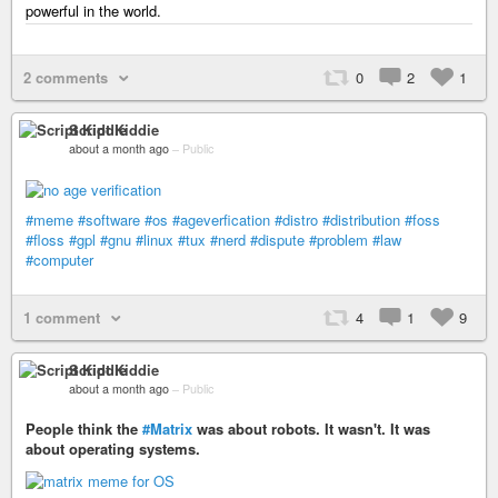
powerful in the world.
2 comments
0
2
1
Script Kiddie
about a month ago
–
Public
#meme
#software
#os
#ageverfication
#distro
#distribution
#foss
#floss
#gpl
#gnu
#linux
#tux
#nerd
#dispute
#problem
#law
#computer
1 comment
4
1
9
Script Kiddie
about a month ago
–
Public
People think the
#Matrix
was about robots. It wasn't. It was
about operating systems.