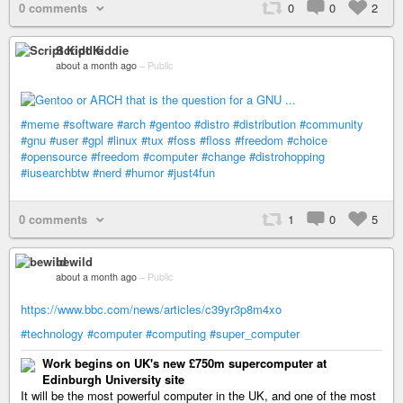
0 comments
0
0
2
Script Kiddie
about a month ago
–
Public
#meme
#software
#arch
#gentoo
#distro
#distribution
#community
#gnu
#user
#gpl
#linux
#tux
#foss
#floss
#freedom
#choice
#opensource
#freedom
#computer
#change
#distrohopping
#iusearchbtw
#nerd
#humor
#just4fun
0 comments
1
0
5
bewild
about a month ago
–
Public
https://www.bbc.com/news/articles/c39yr3p8m4xo
#technology
#computer
#computing
#super_computer
Work begins on UK's new £750m supercomputer at
Edinburgh University site
It will be the most powerful computer in the UK, and one of the most