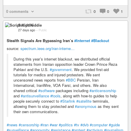
0 comments
0
0
1
Script Kiddie
27 days ago
–
Public
Stealth Signals Are Bypassing Iran’s
#Internet
#Blackout
source:
spectrum.ieee.org/iran-interne…
During this year’s internet blackout, we distributed official
statements from Iranian opposition leader Crown Prince Reza
Pahlavi and the U.S.
#government
. We provided first-aid
tutorials for medics and injured protesters. We sent
uncensored news reports from
#BBC
Persian, Iran
International, IranWire, VOA Farsi, and others. We also
shared critical
#software
packages including
#anticensorship
and
#antisurveillance
#tools
, along with how-to guides to help
people securely connect to
#Starlink
#satellite
terminals,
allowing them to stay protected and
#anonymous
as they sent
their own communications.
#news
#censorship
#iran
#war
#politics
#tv
#dvb
#computer
#guide
#surveillance
#anonymity
#resistance
#protest
#activism
#journalism