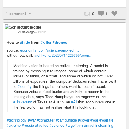
1 comment
0
1
1
Script Kiddie
27 days ago
–
Public
How to
#hide
from
#killer
#drones
source:
economist.com/science-and-tech…
without paywall:
archive.is/20260711225355/econ…
Machine vision is based on pattern-matching. A model is
trained by exposing it to images, some of which contain
lorries (or tanks, or aircraft) and some of which do not. Over
zillions of exposures, the computer deduces rules that allow it
to
#identify
the things its trainers want to teach it about.
Because zebra-striped trucks are unlikely to appear in the
training data, says Todd Humphreys, an engineer at the
#University
of Texas at Austin, an
#AI
that encounters one in
the real world may not realise what it is looking at.
#technology
#war
#computer
#camouflage
#cover
#war
#warfare
#ukraine
#russia
#tactics
#science
#algorithm
#machinelearning