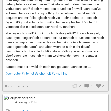
behauptete, es sei mit der mirror-instanz auf meinem heimrechner
verbunden. was? durch meinen router und die firewall nach draußen
auf mein handy? und ja: syncthing tut so etwas. das ist natürlich
bequem und mir fallen gleich noch viel mehr sachen ein, die ich
regelmäßig und automatisch mit zuhause abgleichen könnte. ich
vergesse das nur jedesmal per hand zu machen.
aber eigentlich weiß ich nicht, ob mir das gefällt? finde ich es gut,
dass syncthing einfach so durch die tür marschiert und sachen nach
hause schleppt; auch wenn das sachen sind, die ich gerne nach
hause gebracht hätte? was aber, wenn es sich nicht darauf
beschränkt? ich hab die funktionsbeschreibung eben nur mal kurz
überflogen. die muss ich mir am wochenende noch mal genauer
ansehen.
darüber muss ich wirklich noch mal genauer nachdenken ...
#computer
#internet
#sicherheit
#syncthing
0 comments
0
0
0
Script Kiddie
4 days ago
–
Public