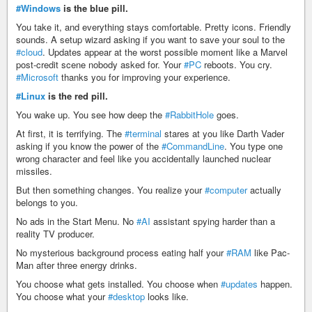
#Windows
is the blue pill.
You take it, and everything stays comfortable. Pretty icons. Friendly
sounds. A setup wizard asking if you want to save your soul to the
#cloud
. Updates appear at the worst possible moment like a Marvel
post-credit scene nobody asked for. Your
#PC
reboots. You cry.
#Microsoft
thanks you for improving your experience.
#Linux
is the red pill.
You wake up. You see how deep the
#RabbitHole
goes.
At first, it is terrifying. The
#terminal
stares at you like Darth Vader
asking if you know the power of the
#CommandLine
. You type one
wrong character and feel like you accidentally launched nuclear
missiles.
But then something changes. You realize your
#computer
actually
belongs to you.
No ads in the Start Menu. No
#AI
assistant spying harder than a
reality TV producer.
No mysterious background process eating half your
#RAM
like Pac-
Man after three energy drinks.
You choose what gets installed. You choose when
#updates
happen.
You choose what your
#desktop
looks like.