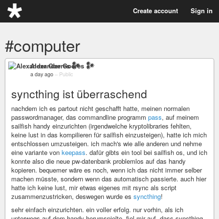
Create account
Sign in
#computer
Alexander Goeres 𒀯
a day ago
–
Public
syncthing ist überraschend
nachdem ich es partout nicht geschafft hatte, meinen normalen
passwordmanager, das commandline programm
pass
, auf meinem
sailfish handy einzurichten (irgendwelche kryptolibraries fehlten,
keine lust in das kompilieren für sailfish einzusteigen), hatte ich mich
entschlossen umzusteigen. ich mach's wie alle anderen und nehme
eine variante von
keepass
. dafür gibts ein tool bei sailfish os, und ich
konnte also die neue pw-datenbank problemlos auf das handy
kopieren. bequemer wäre es noch, wenn ich das nicht immer selber
machen müsste, sondern wenn das automatisch passierte. auch hier
hatte ich keine lust, mir etwas eigenes mit rsync als script
zusammenzustricken, deswegen wurde es
syncthing
!
sehr einfach einzurichten. ein voller erfolg. nur vorhin, als ich
unterwegs auf dem handy herumspielte, fiel mir auf, dass syncthing