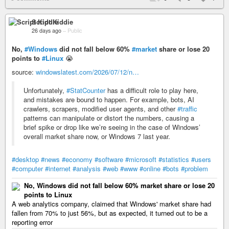
Script Kiddie
26 days ago
–
Public
No,
#Windows
did not fall below 60%
#market
share or lose 20
points to
#Linux
😭
source:
windowslatest.com/2026/07/12/n…
Unfortunately,
#StatCounter
has a difficult role to play here,
and mistakes are bound to happen. For example, bots, AI
crawlers, scrapers, modified user agents, and other
#traffic
patterns can manipulate or distort the numbers, causing a
brief spike or drop like we’re seeing in the case of Windows’
overall market share now, or Windows 7 last year.
#desktop
#news
#economy
#software
#microsoft
#statistics
#users
#computer
#internet
#analysis
#web
#www
#online
#bots
#problem
No, Windows did not fall below 60% market share or lose 20
points to Linux
A web analytics company, claimed that Windows' market share had
fallen from 70% to just 56%, but as expected, it turned out to be a
reporting error