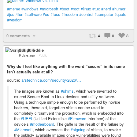
#meme
#windows
#microsoft
#boot
#root
#linux
#tux
#nerd
#humor
#just4fun
#software
#os
#foss
#freedom
#control
#computer
#quote
#wisdom
0 comments
4
0
8
Script Kiddie
9 days ago
–
Public
Why do I feel like anything with the word “secure” in its name
isn’t actually safe at all?
source:
arstechnica.com/security/2026/…
The images are known as
#shims
, which were invented to
extend Secure Boot to Linux devices and utility software.
Using a technique simple enough to be performed by novice
hackers, these old, forgotten shims can be used to
completely circumvent the protection, which is embedded into
the
#UEFI
(Unified Extensible
#Firmware
Interface) of the
device’s
#motherboard
. The gaffe is the result of the failure by
#Microsoft
, which oversees the
#signing
of shims, to revoke
the publicly available images once vulnerabilities were found