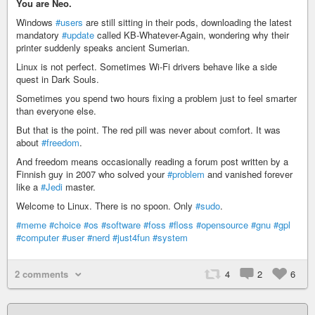
You are Neo.
Windows
#users
are still sitting in their pods, downloading the latest
mandatory
#update
called KB-Whatever-Again, wondering why their
printer suddenly speaks ancient Sumerian.
Linux is not perfect. Sometimes Wi-Fi drivers behave like a side
quest in Dark Souls.
Sometimes you spend two hours fixing a problem just to feel smarter
than everyone else.
But that is the point. The red pill was never about comfort. It was
about
#freedom
.
And freedom means occasionally reading a forum post written by a
Finnish guy in 2007 who solved your
#problem
and vanished forever
like a
#Jedi
master.
Welcome to Linux. There is no spoon. Only
#sudo
.
#meme
#choice
#os
#software
#foss
#floss
#opensource
#gnu
#gpl
#computer
#user
#nerd
#just4fun
#system
2 comments
4
2
6