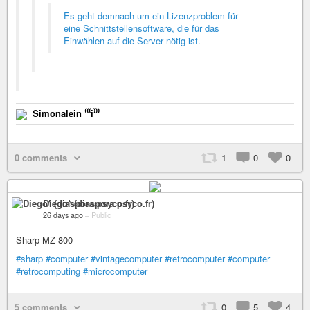
Es geht demnach um ein Lizenzproblem für
eine Schnittstellensoftware, die für das
Einwählen auf die Server nötig ist.
Simonalein ⁽⁽⁽i⁾⁾⁾
0 comments
1
0
0
Diego* (diaspora.psyco.fr)
26 days ago
–
Public
Sharp MZ-800
#sharp
#computer
#vintagecomputer
#retrocomputer
#computer
#retrocomputing
#microcomputer
5 comments
0
5
4