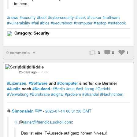
in them.
#news
#security
#boot
#cybersecurity
#hack
#hacker
#software
#vulnerability
#fail
#bios
#secureboot
#computer
#laptop
#notebook
Category: Security
0 comments
0
0
1
Script Kiddie
25 days ago
–
Public
#Lizenzen
,
#Software
und
#Computer
sind für die Berliner
#Justiz
noch
#Neuland
.
#Berlin
#aua
#wtf
#omg
#Gericht
#Verwaltung
#Bürokratie
#digital
#problem
#Skandal
#Nachrichten
♲
Simonalein ⁽⁽⁽i⁾⁾⁾
-
2026-07-14 06:31:30 GMT
♲
@
rainer@friendica.sokoll.com
:
Das ist eine IT-Ausrede auf ganz hohem Niveau!