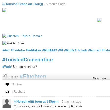
(((Tousled Crane on Tour)))
-
5 months ago
#dwr
#freetube
#fedibikes
#MdRddG
#NI
#MdRzA
#obob
#fahrrad
#Fahr
Boston - More Than a Feeling (Official HD Video)
BostonVEVO
-
YouTube
#TousledCraneonTour
#Welt
! Bist du noch da?
Kleine
#Fluchten
Show more
Heute komme ich mal doppeldeutig daher (-:
10 Likes
Aus terminlichen Gründen noch einmal mit der "
#Box
des
#Todes
" unterw
1 Reshare
angesagtem
#Regen
ist weder Frostpendeln noch KFZ-Bewegung etwas
#
(((Horschtel))) born at 315ppm
-
5 months ago
Jetzt der obligatorische
#Kaffee
und was auf die
#Ohren
:
3°, trocken, leichte Brise - mal wieder optimal 🚴
https://www.jamendo.com/track/1574236/escape