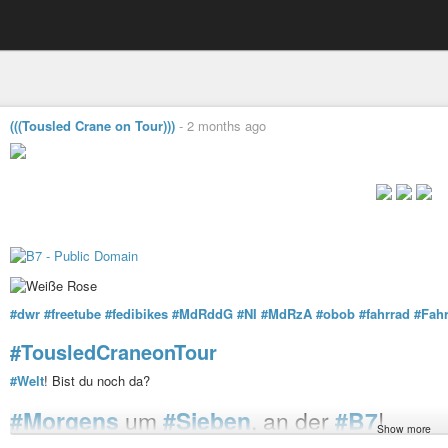
(((Tousled Crane on Tour)))
-
2 months ago
#dwr
#freetube
#fedibikes
#MdRddG
#NI
#MdRzA
#obob
#fahrrad
#Fahr
#TousledCraneonTour
#Welt
! Bist du noch da?
#Morgens
um
#Sieben
, an der
#B7
!
Show more