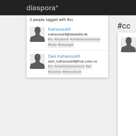
diaspora*
2 people tagged with #cc
#cc
Katharsisdrill
katharsisdrill@datataffel.dk
#cc
#mywork
#creativecommons
#krita
#inkscape
Dark Katharsisdrill
dark_katharsisdrill@hub.volse.no
#cc
#creativecommons
#art
#comics
#freeculture