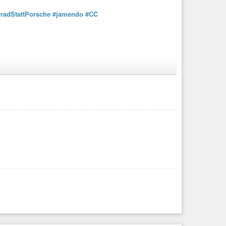
radStattPorsche
#jamendo
#CC
se
#Besen
mit geprägter laufender Stücknummer
sBürsten
in
#Aurich
.
 was auf die
#Ohren
angesagt: