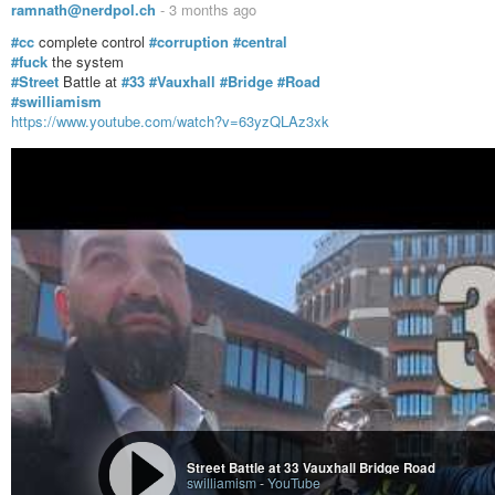
Silbermond - B 96 (Offizielles Musikvideo) [2016]
ramnath@nerdpol.ch
-
3 months ago
SilbermondVEVO
-
YouTube
#cc
complete control
#corruption
#central
#fuck
the system
#Street
Battle at
#33
#Vauxhall
#Bridge
#Road
#swilliamism
https://www.youtube.com/watch?v=63yzQLAz3xk
Street Battle at 33 Vauxhall Bridge Road
swilliamism
-
YouTube