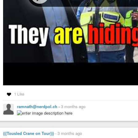
1 Like
ramnath@nerdpol.ch
-
3 months ago
(((Tousled Crane on Tour)))
-
3 months ago