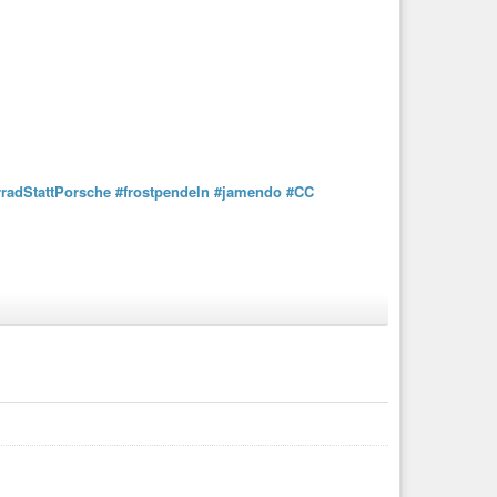
radStattPorsche
#frostpendeln
#jamendo
#CC
ch dort Licht sehe.
 sich aber bis zur
#Heimfahrt
in ungemütliche
#Gewitter
h lange nicht genug.
#Staubfahnen
allen Ortens und selbst