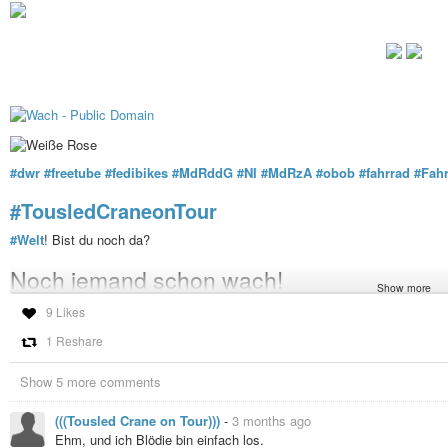
#dwr
#freetube
#fedibikes
#MdRddG
#NI
#MdRzA
#obob
#fahrrad
#Fahr
#TousledCraneonTour
#Welt
! Bist du noch da?
Noch jemand schon wach!
Show more
Interessant, ich lebe seit rund 26 Jahren hier, dies ist das erste mal, dass i
9 Likes
Was ich auch sehe, ist das
#Wetter
:
1 Reshare
12°C, im Moment trocken und kaum
#Wind
, leicht bewölkt. Klingt gut, soll
wandeln. Mal sehen. Der
#Regen
gestern war dringend notwendig, aber noc
Show 5 more comments
#Adebar
scheint zu verzweifeln.
(((Tousled Crane on Tour)))
-
3 months ago
Jetzt einen
#Kaffee
und was aus der
#Mottenkiste
:
Ehm, und ich Blödie bin einfach los.