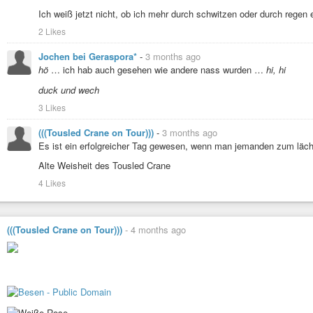
https://youtu.be/2S5olHJwzHw
Ich weiß jetzt nicht, ob ich mehr durch schwitzen oder durch regen
Bleibt senkrecht und gesund!
2 Likes
Jochen bei Geraspora*
-
3 months ago
hö
… ich hab auch gesehen wie andere nass wurden …
hi, hi
duck und wech
3 Likes
(((Tousled Crane on Tour)))
-
3 months ago
Es ist ein erfolgreicher Tag gewesen, wenn man jemanden zum läche
Alte Weisheit des Tousled Crane
4 Likes
(((Tousled Crane on Tour)))
-
4 months ago
Max Werner - Rain In May (Remastered)
Red Bullet
-
YouTube