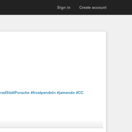
Sign in
Create account
radStattPorsche
#frostpendeln
#jamendo
#CC