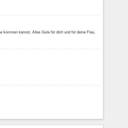
ben
dem einfach nicht zustimmen. Daher blieben nur die
 genossen.
he kommen kannst. Alles Gute für dich und für deine Frau.