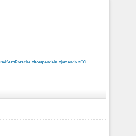
radStattPorsche
#frostpendeln
#jamendo
#CC
egs. Mit Temperaturen um den
#Gefrierpunkt
und
Schönes
.