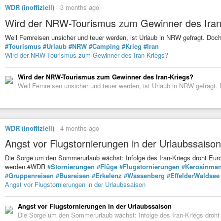
WDR (inoffiziell)
-
3 months ago
Wird der NRW-Tourismus zum Gewinner des Iran
Weil Fernreisen unsicher und teuer werden, ist Urlaub in NRW gefragt. D
#Tourismus
#Urlaub
#NRW
#Camping
#Krieg
#Iran
Wird der NRW-Tourismus zum Gewinner des Iran-Kriegs?
Wird der NRW-Tourismus zum Gewinner des Iran-Kriegs?
Weil Fernreisen unsicher und teuer werden, ist Urlaub in NRW gefragt
WDR (inoffiziell)
-
4 months ago
Angst vor Flugstornierungen in der Urlaubssaison
Die Sorge um den Sommerurlaub wächst: Infolge des Iran-Kriegs droht Euro
werden.#WDR
#Stornierungen
#Flüge
#Flugstornierungen
#Kerosinman
#Gruppenreisen
#Busreisen
#Erkelenz
#Wassenberg
#EffelderWaldsee
Angst vor Flugstornierungen in der Urlaubssaison
Angst vor Flugstornierungen in der Urlaubssaison
Die Sorge um den Sommerurlaub wächst: Infolge des Iran-Kriegs droht 