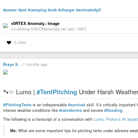
#power
#pot
#camping
#usb
#charger
#animatedgif
v0RTEX Anomaly.: Image
co-orbiting fUSIONanomaly.net (est. 1997)
2 Likes
Braye S.
-
7 months ago
🐾✨ Lumo |
#TentPitching
Under Harsh Weather
#PitchingTents
is an indispensable
#survival
skill. It’s critically importa
intense weather conditions like
#rainstorms
and severe
#flooding
.
The following is a transcript of a conversation with
Lumo, Proton’s AI assist
Me:
What are some important tips for pitching tents under adverse weat