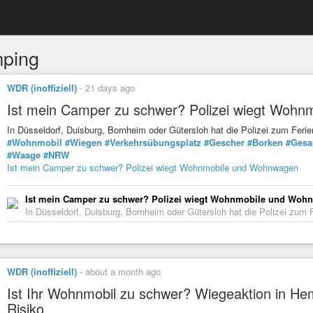
ping
WDR (inoffiziell)
-
21 days ago
Ist mein Camper zu schwer? Polizei wiegt Woh
In Düsseldorf, Duisburg, Bornheim oder Gütersloh hat die Polizei zum Fer
#Wohnmobil
#Wiegen
#Verkehrsübungsplatz
#Gescher
#Borken
#Gesa
#Waage
#NRW
Ist mein Camper zu schwer? Polizei wiegt Wohnmobile und Wohnwagen
Ist mein Camper zu schwer? Polizei wiegt Wohnmobile und Woh
In Düsseldorf, Duisburg, Bornheim oder Gütersloh hat die Polizei zum 
WDR (inoffiziell)
-
about a month ago
Ist Ihr Wohnmobil zu schwer? Wiegeaktion in He
Risiko