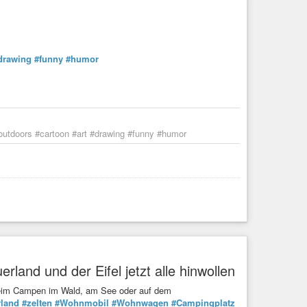
drawing
#funny
#humor
outdoors #cartoon #art #drawing #funny #humor
rland und der Eifel jetzt alle hinwollen
 beim Campen im Wald, am See oder auf dem
rland
#zelten
#Wohnmobil
#Wohnwagen
#Campingplatz