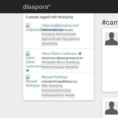
diaspora*
3 people tagged with #camping
#cam
nilajones@pluspora.com
nilajones@pluspora.com
#camping
#ploosrefugee
#gplusrefugee
#googleplus
#gardening
Heinz-Dieter Luehmann 🕊
hdluehmann@pod.geraspora.de
#fotogafie
#linux
#camping
#selbstversorger
#ladaniva
Missed Anthrope
missedanthrope@diasp.org
#like
#camping
#campingadventures
#campingadvice
#kayak