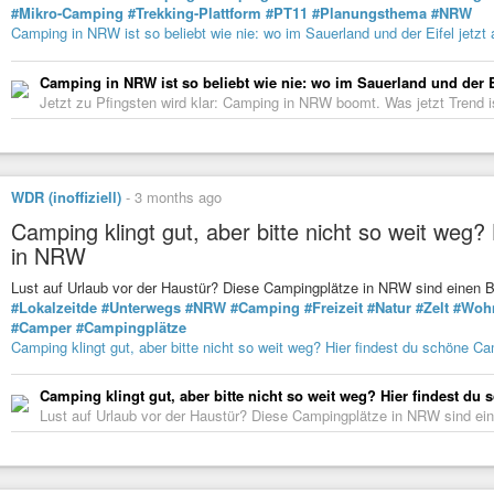
#Mikro-Camping
#Trekking-Plattform
#PT11
#Planungsthema
#NRW
Camping in NRW ist so beliebt wie nie: wo im Sauerland und der Eifel jetzt a
Camping in NRW ist so beliebt wie nie: wo im Sauerland und der Ei
Jetzt zu Pfingsten wird klar: Camping in NRW boomt. Was jetzt Trend
WDR (inoffiziell)
-
3 months ago
Camping klingt gut, aber bitte nicht so weit weg
in NRW
Lust auf Urlaub vor der Haustür? Diese Campingplätze in NRW sind einen 
#Lokalzeitde
#Unterwegs
#NRW
#Camping
#Freizeit
#Natur
#Zelt
#Woh
#Camper
#Campingplätze
Camping klingt gut, aber bitte nicht so weit weg? Hier findest du schöne 
Camping klingt gut, aber bitte nicht so weit weg? Hier findest d
Lust auf Urlaub vor der Haustür? Diese Campingplätze in NRW sind ein