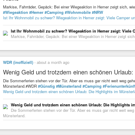
Markise, Fahrräder, Gepäck: Bei einer Wiegeaktion in Hemer zeigt sich, 
#Wiegeaktion
#Hemer
#Camping
#Wohnmobile
#NRW
Ist Ihr Wohnmobil zu schwer? Wiegeaktion in Hemer zeigt: Viele Camper un
Ist Ihr Wohnmobil zu schwer? Wiegeaktion in Hemer zeigt: Viele 
Markise, Fahrräder, Gepäck: Bei einer Wiegeaktion in Hemer zeigt sich
WDR (inoffiziell)
-
about a month ago
Wenig Geld und trotzdem einen schönen Urlaub: 
Die Sommerferien stehen vor der Tür. Aber es muss gar nicht weit weg gehe
Münsterland.#WDR
#Günstig
#Münsterland
#Camping
#Ferienunterkünf
Wenig Geld und trotzdem einen schönen Urlaub: Die Highlights im Münster
Wenig Geld und trotzdem einen schönen Urlaub: Die Highlights i
Die Sommerferien stehen vor der Tür. Aber es muss gar nicht weit weg 
Münsterland.