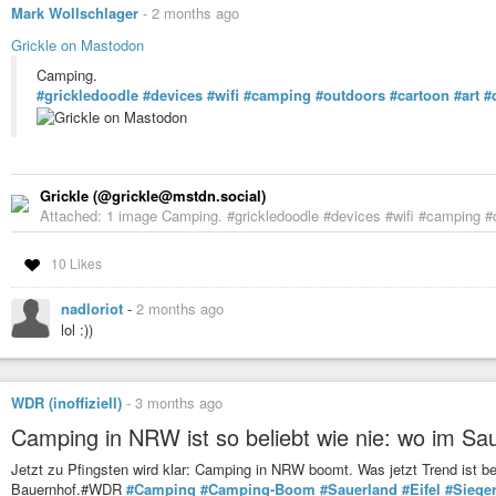
Mark Wollschlager
-
2 months ago
Grickle on Mastodon
Camping.
#grickledoodle
#devices
#wifi
#camping
#outdoors
#cartoon
#art
#
Grickle (@grickle@mstdn.social)
Attached: 1 image Camping. #grickledoodle #devices #wifi #camping #
10 Likes
nadloriot
-
2 months ago
lol :))
WDR (inoffiziell)
-
3 months ago
Camping in NRW ist so beliebt wie nie: wo im Saue
Jetzt zu Pfingsten wird klar: Camping in NRW boomt. Was jetzt Trend ist
Bauernhof.#WDR
#Camping
#Camping-Boom
#Sauerland
#Eifel
#Siege