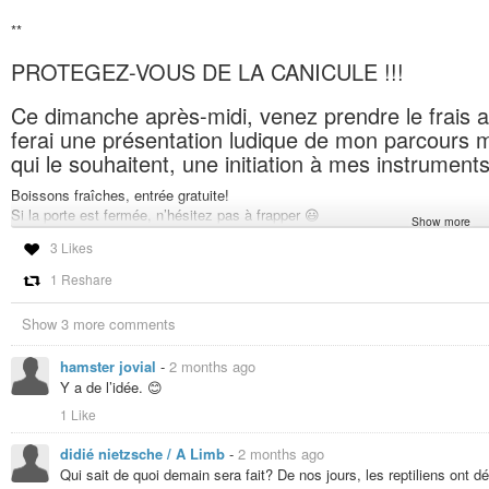
**
PROTEGEZ-VOUS DE LA CANICULE !!!
Ce dimanche après-midi, venez prendre le frais a
ferai une présentation ludique de mon parcours m
qui le souhaitent, une initiation à mes instrument
Boissons fraîches, entrée gratuite!
Si la porte est fermée, n’hésitez pas à frapper 😃
Show more
Evénement organisé par Transcultures.
3 Likes
https://transcultures.be/2026/05/14/worm-club-3-espace-dexperimentations
1 Reshare
#experimental
#underground
#ambient
#industrial
#concert
#performa
Show 3 more comments
#improvisation
#postpunk
#electropunk
hamster jovial
-
2 months ago
31.05.2026 | Worm Club #3 – Espace d’expérimentations sonores et
Y a de l’idée. 😊
Interdisciplinary Centre for Digital and Sound Cultures
1 Like
didié nietzsche / A Limb
-
2 months ago
Qui sait de quoi demain sera fait? De nos jours, les reptiliens ont