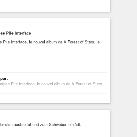
-sonores-et-numeriques-couvent-dhautrage/
nce
#Belgium
#electronic
#avantgarde
#freejazz
se Pile Interface
e Pile Interface, le nouvel album de A Forest of Stars, le
 part
Corpse Pile Interface, le nouvel album de A Forest of Stars,
er sich ausbreitet und zum Schweben einlädt.