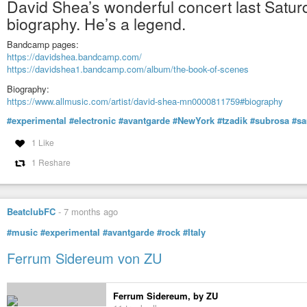
David Shea’s wonderful concert last Satur
biography. He’s a legend.
Bandcamp pages:
https://davidshea.bandcamp.com/
https://davidshea1.bandcamp.com/album/the-book-of-scenes
Biography:
https://www.allmusic.com/artist/david-shea-mn0000811759#biography
#experimental
#electronic
#avantgarde
#NewYork
#tzadik
#subrosa
#sa
1 Like
1 Reshare
BeatclubFC
-
7 months ago
#music
#experimental
#avantgarde
#rock
#Italy
Ferrum Sidereum von ZU
Ferrum Sidereum, by ZU