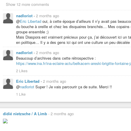
Show 12 more comments
nadloriot
-
2 months ago
@
Eric Libertad
oui, à cette époque d’ailleurs il n’y avait pas beauc
du bouche à oreille et chez les disquaires branchés… Mes copains 
groupe ensemble ;)
Mais Diaspora est vraiment précieux pour ça, j’ai découvert ici u
en politique… Il y a des gens ici qui ont une culture un peu décalée
nadloriot
-
2 months ago
Beaucoup d’archives dans cette rétrospective :
https://www.ina.fr/ina-eclaire-actu/belkacem-areski-brigitte-fontain
2 Likes
Eric Libertad
-
2 months ago
@
nadloriot
Super ! Je vais parcourir ça de suite. Merci !!
1 Like
didié nietzsche / A Limb
-
2 months ago