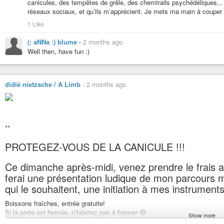
canicules, des tempêtes de grêle, des chemtrails psychédéliques,… 
réseaux sociaux, et qu’ils m’apprécient. Je mets ma main à couper q
1 Like
(: aNNa :) blume
-
2 months ago
Well then, have fun :)
didié nietzsche / A Limb
-
2 months ago
**
PROTEGEZ-VOUS DE LA CANICULE !!!
Ce dimanche après-midi, venez prendre le frais a
ferai une présentation ludique de mon parcours m
qui le souhaitent, une initiation à mes instrument
Boissons fraîches, entrée gratuite!
Si la porte est fermée, n’hésitez pas à frapper 😃
Show more