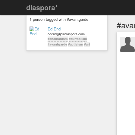
diaspora*
1 person tagged with #avantgarde
#ava
Ed End
edend@joindiaspora.com
#shamanism
#surrealism
#avantgarde
#activism
#art