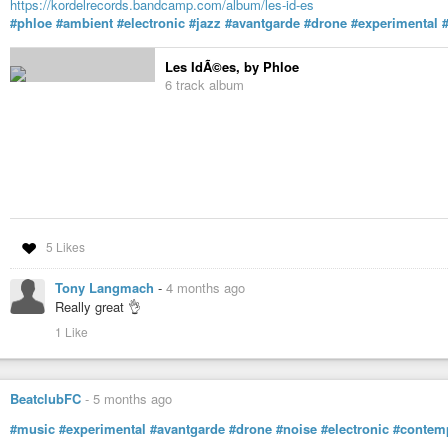
https://kordelrecords.bandcamp.com/album/les-id-es
#phloe
#ambient
#electronic
#jazz
#avantgarde
#drone
#experimental
Les IdÃ©es, by Phloe
6 track album
5 Likes
Tony Langmach
-
4 months ago
Really great 👌
1 Like
BeatclubFC
-
5 months ago
#music
#experimental
#avantgarde
#drone
#noise
#electronic
#contem