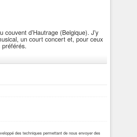
u couvent d’Hautrage (Belgique). J’y
usical, un court concert et, pour ceux
s préférés.
-sonores-et-numeriques-couvent-dhautrage/
nce
#Belgium
#electronic
#avantgarde
#freejazz
 numériques | Couvent d’Hautrage (Saint-Ghislain – Be)
 développé des techniques permettant de nous envoyer des