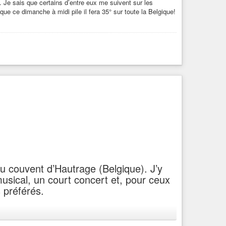
Je sais que certains d’entre eux me suivent sur les
ue ce dimanche à midi pile il fera 35° sur toute la Belgique!
u couvent d’Hautrage (Belgique). J’y
usical, un court concert et, pour ceux
s préférés.