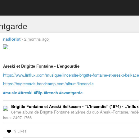
ntgarde
nadloriot
-
2 months ago
Areski et Brigitte Fontaine - L’engourdie
https://www.linflux.com/musique/lincendie-brigitte-fontaine-et-areski-belkac
https://bygrecords.bandcamp.com/album/lincendie
#music
#Areski
#Rip
#french
#avantgarde
Brigitte Fontaine et Areski Belkacem - "L'Incendie" (1974) - L'influx
6ème album de Brigitte Fontaine et 2ème du duo Areski-Fontaine, redéc
issn: 2497-1766
9 Likes