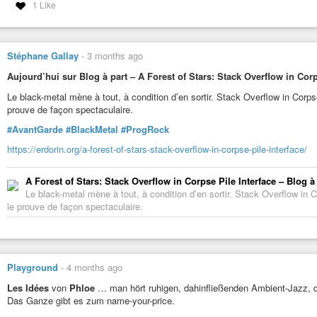
Evénement organisé par Transcultures.
1 Like
https://transcultures.be/2026/05/14/worm-club-3-espace-dexperimentations
#experimental
#underground
#ambient
#industrial
#concert
#performa
Stéphane Gallay
-
3 months ago
#improvisation
#postpunk
#electropunk
Aujourd’hui sur Blog à part – A Forest of Stars: Stack Overflow in Corp
Le black-metal mène à tout, à condition d’en sortir. Stack Overflow in Corps
prouve de façon spectaculaire.
#AvantGarde
#BlackMetal
#ProgRock
https://erdorin.org/a-forest-of-stars-stack-overflow-in-corpse-pile-interface/
A Forest of Stars: Stack Overflow in Corpse Pile Interface – Blog à
Le black-metal mène à tout, à condition d’en sortir. Stack Overflow in 
le prouve de façon spectaculaire.
Playground
-
4 months ago
Les Idées
von
Phloe
… man hört ruhigen, dahinfließenden Ambient-Jazz, d
Das Ganze gibt es zum name-your-price.