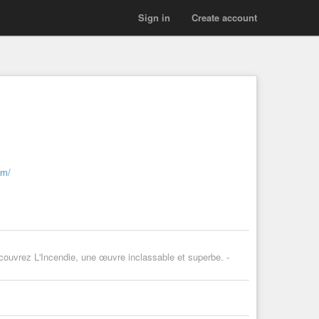
Sign in
Create account
em/
ouvrez L'Incendie, une œuvre inclassable et superbe. -