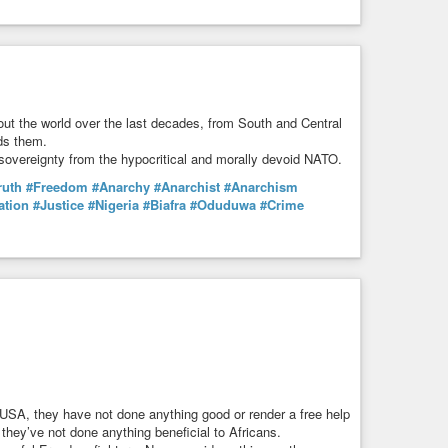
nt 97 jours contre le 41bis [1] avec de graves menaces pour
ns l’application de la torture systématique que constitue le
de ne faire aucune déclaration à Radio Onda d’urto de
out the world over the last decades, from South and Central
rds them.
inel qu’est l’application du 41bis et d’étouffer toute
sovereignty from the hypocritical and morally devoid NATO.
o et de tant d’autres prisonnier.e.s soumis.e.s à ce régime de
ruth
#Freedom
#Anarchy
#Anarchist
#Anarchism
ation
#Justice
#Nigeria
#Biafra
#Oduduwa
#Crime
chiste italien et mettrons tout en œuvre pour dénoncer le
aliennes.
fredo Cospito, le ministre de la justice italien ainsi que
u 41Bis et s’obstinent à maintenir ce régime de torture d’État.
#Anarchismo
#Prigione
USA, they have not done anything good or render a free help
ay they’ve not done anything beneficial to Africans.