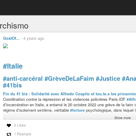
rchismo
GostOf...
-
4 years ago
#Italie
#anti-carcéral
#GrèveDeLaFaim
#Justice
#Ana
#41bis
Fin du 41 bis : Solidarité avec Alfredo Cospito et tou.te.s les priosnnie
Coordination contre la répression et les violences policières Paris-IDF
#Alf
d’incarcération en Italie, a entamé le 20 octobre 2022 une grève de la faim q
régime d’isolement extrême, véritable
#torture
psychologique, dans lequel la 
Show more
Fin du 41 bis
Fin de la torture dans les prisons italiennes
2 Likes
solidarité avec
#AlfredoCospito
et tout.e.s les
#prisonnier
.e.s
1 Reshare
Alfredo Cospito doit vivre.