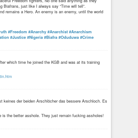
eaceful Freedom fighters, No one said anything as they
iafrans, just like I always say “Time will tell”.
and remains a Hero. An enemy is an enemy, until the world
 contro il 41bis, con grave minaccia alla sua vita.
ruth
#Freedom
#Anarchy
#Anarchist
#Anarchism
pplicazione della tortura sistematica che costituisce il 41Bis,
ation
#Justice
#Nigeria
#Biafra
#Oduduwa
#Crime
una dichiarazione all’emittente radiofonica di Brescia Radio
 criminale (che è l’applicazione del 41bis) e di soffocare
ospito e tanti altri detenuti sottoposti a questo regime di
fter which time he joined the KGB and was at its training
militante Alfredo Cospito, anarchico italiano e faremo ogni
 nelle carceri Italiane.
ospito, il Ministro della Giustizia Italiano e tutte le
tin.htm
 41Bis e persistono nel mantenere questo regime di tortura di
st keines der beiden Arschlöcher das bessere Arschloch. Es
 is the better asshole. They just remain fucking assholes!