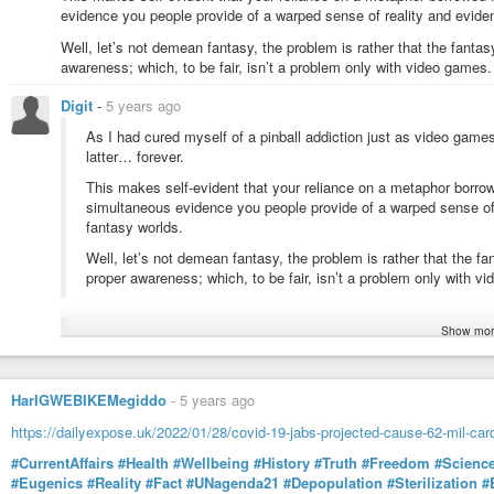
evidence you people provide of a warped sense of reality and evid
Well, let’s not demean fantasy, the problem is rather that the fantas
awareness; which, to be fair, isn’t a problem only with video games.
Digit
-
5 years ago
As I had cured myself of a pinball addiction just as video game
latter… forever.
This makes self-evident that your reliance on a metaphor borro
simultaneous evidence you people provide of a warped sense of
fantasy worlds.
Well, let’s not demean fantasy, the problem is rather that the fa
proper awareness; which, to be fair, isn’t a problem only with v
Show mor
your reliance
… must be talking to the earlier poster i quoted… since i’m not rel
HarIGWEBIKEMegiddo
-
5 years ago
you people
https://dailyexpose.uk/2022/01/28/covid-19-jabs-projected-cause-62-mil-car
#CurrentAffairs
#Health
#Wellbeing
#History
#Truth
#Freedom
#Scienc
oh.
#Eugenics
#Reality
#Fact
#UNagenda21
#Depopulation
#Sterilization
#