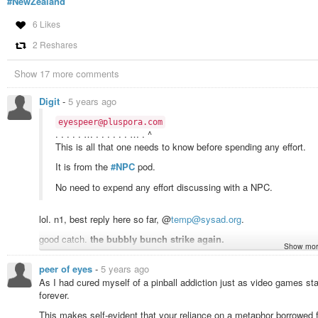
#NewZealand
6 Likes
2 Reshares
Show 17 more comments
Digit
-
5 years ago
eyespeer@pluspora.com
. . . . . … . . . . . . … . ^
This is all that one needs to know before spending any effort.
It is from the
#NPC
pod.
No need to expend any effort discussing with a NPC.
lol. n1, best reply here so far, @
temp@sysad.org
.
good catch.
the bubbly bunch strike again.
Show mor
peer of eyes
-
5 years ago
(though, not that i’m all that keen on the dehumanising othering te
As I had cured myself of a pinball addiction just as video games st
and devotion to painting the overton window, nor generalising the wh
forever.
rate of good-faith-fails from the bubblybunch…
“by their actions”
.
This makes self-evident that your reliance on a metaphor borrowed 
divide & conquer, it disuades engagement with the increased burden t