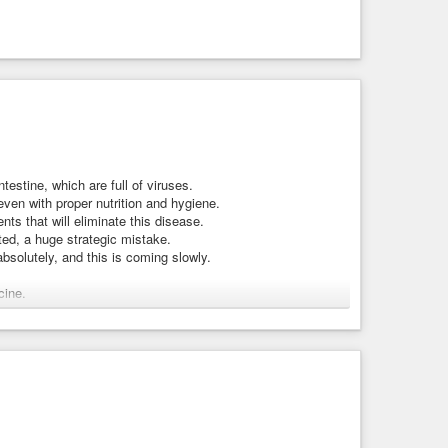
ation
#Sterilization
#Europe
#USA
#Earth
#World
#Africa
#Vaccines
#Medicine
#Transhumanism
#Technology
testine, which are full of viruses.
even with proper nutrition and hygiene.
ments that will eliminate this disease.
ed, a huge strategic mistake.
bsolutely, and this is coming slowly.
cine.
ey should intervene immediately because the future of
ine, there are drugs that have not been used and that work
ll be able to save humanity.
ght to do so and let science speak.