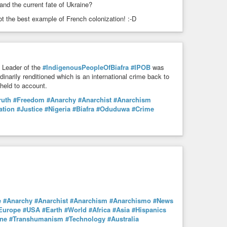
nnier.e.s
and the current fate of Ukraine?
n en Italie, a entamé le 20 octobre 2022 une grève de la
t the best example of French colonization! :-D
e Leader of the
#IndigenousPeopleOfBiafra
#IPOB
was
dinarily renditioned which is an international crime back to
 held to account.
ruth
#Freedom
#Anarchy
#Anarchist
#Anarchism
ation
#Justice
#Nigeria
#Biafra
#Oduduwa
#Crime
e
#Anarchy
#Anarchist
#Anarchism
#Anarchismo
#News
Europe
#USA
#Earth
#World
#Africa
#Asia
#Hispanics
ne
#Transhumanism
#Technology
#Australia