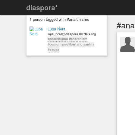
diaspora*
1 person tagged with #anarchismo
#ana
Lupa Nera
lupa_nera@diaspora.libertais.org
#anarchismo
#anarchism
#comunismolibertario
#antifa
#okupa