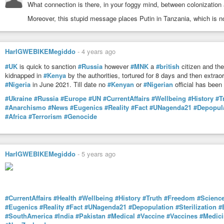
Fin du 41 bis : Solidarité avec Alfredo Cospito et tou.te.s les prios
What connection is there, in your foggy mind, between colonization 
Alfredo Cospito, anarchiste condamné à une longue peine d'incarcératio
Moreover, this stupid message places Putin in Tanzania, which is no
faim qu'il compte tenir jusqu'à la mort pour sortir du régime 41 (...)
HarIGWEBIKEMegiddo
-
4 years ago
#UK
is quick to sanction
#Russia
however
#MNK
a
#british
citizen and th
kidnapped in
#Kenya
by the authorities, tortured for 8 days and then extraor
#Nigeria
in June 2021. Till date no
#Kenyan
or
#Nigerian
official has been
#Ukraine
#Russia
#Europe
#UN
#CurrentAffairs
#Wellbeing
#History
#T
#Anarchismo
#News
#Eugenics
#Reality
#Fact
#UNagenda21
#Depopul
#Africa
#Terrorism
#Genocide
HarIGWEBIKEMegiddo
-
5 years ago
#CurrentAffairs
#Health
#Wellbeing
#History
#Truth
#Freedom
#Scienc
#Eugenics
#Reality
#Fact
#UNagenda21
#Depopulation
#Sterilization
#
#SouthAmerica
#India
#Pakistan
#Medical
#Vaccine
#Vaccines
#Medici