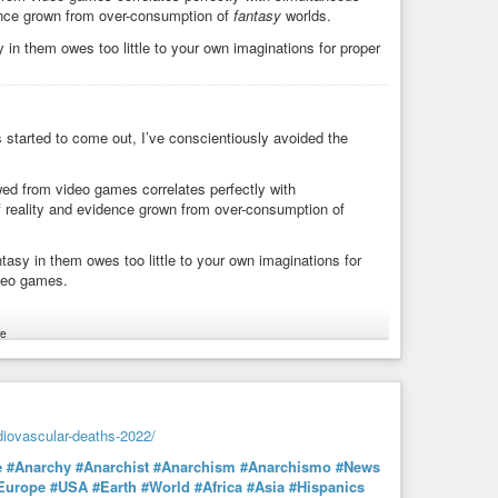
ence grown from over-consumption of
fantasy
worlds.
y in them owes too little to your own imaginations for proper
s started to come out, I’ve conscientiously avoided the
wed from video games correlates perfectly with
 reality and evidence grown from over-consumption of
ntasy in them owes too little to your own imaginations for
ideo games.
e
ying on it, and even made commentary about/against it.
diovascular-deaths-2022/
e
#Anarchy
#Anarchist
#Anarchism
#Anarchismo
#News
Europe
#USA
#Earth
#World
#Africa
#Asia
#Hispanics