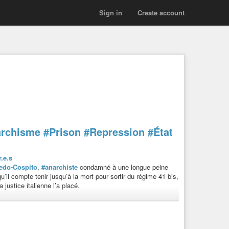
Sign in
Create account
rchisme
#Prison
#Repression
#État
r.e.s
redo-Cospito
,
#anarchiste
condamné à une longue peine
u’il compte tenir jusqu’à la mort pour sortir du régime 41 bis,
justice italienne l’a placé.