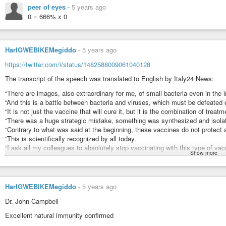
#Anarchismo
#News
#Eugenics
#Reality
#Fact
#UNagenda21
#Depopul
peer of eyes
-
5 years ago
#Asia
#Hispanics
#SouthAmerica
#India
#Pakistan
#Medical
#Vaccine
0 = 666% x 0
#Australia
#NewZealand
pic.twitter.com/TEcZWmweXn
— TJ (@TJ0058)
January 27, 2022
HarIGWEBIKEMegiddo
-
5 years ago
https://twitter.com/i/status/1482588009061040128
The transcript of the speech was translated to English by Italy24 News:
“There are images, also extraordinary for me, of small bacteria even in the in
“And this is a battle between bacteria and viruses, which must be defeated 
“It is not just the vaccine that will cure it, but it is the combination of treat
“There was a huge strategic mistake, something was synthesized and isolat
“Contrary to what was said at the beginning, these vaccines do not protect a
“This is scientifically recognized by all today.
“I ask all my colleagues to absolutely stop vaccinating with this type of vac
Show more
“Doctors today are perfectly informed of what I am saying, and therefore th
humanity is at stake.
“Many countries have forgotten about treatments, there is not only the vacc
very well, such as antibiotics.
HarIGWEBIKEMegiddo
-
5 years ago
“It depends on you, above all on you not vaccinated that a tomorrow they wi
Dr. John Campbell
“Only the unvaccinated will be able to save the vaccinated.
“Vaccinated who will, in any case, contact the medical centers to be saved.
Excellent natural immunity confirmed
“We must avoid listening and giving a voice to those who do not have the ri