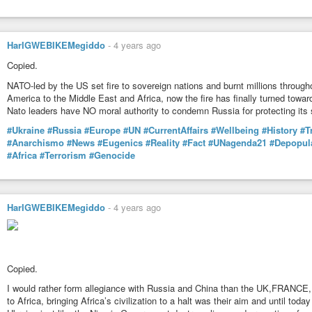
Libérez Alfredo Cospito en lutte contre le 41 bis régime de torture
d’État.
Nous apprenons qu’Alfredo Cospito est en grève de la faim depuis maintena
HarIGWEBIKEMegiddo
-
4 years ago
sa vie.
Copied.
Le Ministère de la justice italien vient de franchir un pas supplémentaire da
41Bis en intimant à la doctoresse qui rend visite à Alfredo Cospito l’ordre 
NATO-led by the US set fire to sovereign nations and burnt millions through
Brescia.
America to the Middle East and Africa, now the fire has finally turned towa
Il s’agit de réduire au silence toute voix qui s’élèverait contre ce régime crim
Nato leaders have NO moral authority to condemn Russia for protecting its 
manifestation qui chercherait à faire connaître la situation d’Alfredo Cospit
#Ukraine
#Russia
#Europe
#UN
#CurrentAffairs
#Wellbeing
#History
#T
torture dans les prisons italiennes.
#Anarchismo
#News
#Eugenics
#Reality
#Fact
#UNagenda21
#Depopul
Depuis Paris, nous nous déclarons solidaires d’Alfredo Cospito militant anar
#Africa
#Terrorism
#Genocide
régime de torture auquel lui et tant d’autres sont soumis dans les prisons it
Nous rendons d’ores et déjà responsables de tout ce qui pourrait advenir à Al
toutes les institutions qui refusent de mettre fin à sa détention au régime d
lire la suite
HarIGWEBIKEMegiddo
-
4 years ago
##
#Italia
#anti-carcere
#ScioperoDellaFame
#Giustizia
#Repressione
#Stato
#41bis
Copied.
I would rather form allegiance with Russia and China than the UK,FRANCE,
Testo in
#italiano
:
to Africa, bringing Africa’s civilization to a halt was their aim and until tod
Fine del 41 bis