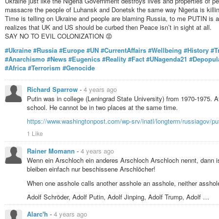
Ukraine just like the Nigeria Government destroys lives and properties of p
Fine della tortura nelle carceri italiane
massacre the people of Luhansk and Donetsk the same way Nigeria is killing B
Solidarietà ad Alfredo Cospito e a tutti i detenuti
Time is telling on Ukraine and people are blaming Russia, to me PUTIN is 
Alfredo Cospito deve vivere.
realizes that UK and US should be curbed then Peace isn’t in sight at all.
Liberate Alfredo Cospito in lotta al regime di tortura di stato del 41Bis.
SAY NO TO EVIL COLONIZATION 😡
Apprendiamo che Alfredo Cospito è in sciopero della fame da ormai 97 giorni
#Ukraine
#Russia
#Europe
#UN
#CurrentAffairs
#Wellbeing
#History
#T
Il Ministero della Giustizia italiano ha appena fatto un ulteriore passo nell’a
#Anarchismo
#News
#Eugenics
#Reality
#Fact
#UNagenda21
#Depopul
intimando al medico che visita Alfredo Cospito l’ordine di non rilasciare alc
#Africa
#Terrorism
#Genocide
Onda d’Urto.
Si tratta di mettere a tacere qualsiasi voce che si alza contro questo regime
Richard Sparrow
-
4 years ago
qualsiasi manifestazione che cerca di pubblicizzare la situazione di Alfredo C
Putin was in college (Leningrad State University) from 1970-1975. A
torture nelle carceri italiane. Da Parigi, dichiariamo la nostra solidarietà al 
school. He cannot be in two places at the same time.
sforzo per denunciare il regime di torture a cui lui e tanti altri sono sottoposti
Consideriamo già responsabili per tutto ciò che potrebbe accadere ad Alfredo C
https://www.washingtonpost.com/wp-srv/inatl/longterm/russiagov/pu
istituzioni che si rifiutano di porre fine alla sua detenzione sotto l’articolo
1 Like
stato.
Libero Alfredo Cospito
Rainer Momann
-
4 years ago
Abolizione del 41 bis
Wenn ein Arschloch ein anderes Arschloch Arschloch nennt, dann i
Abolizione della tortura di stato
bleiben einfach nur beschissene Arschlöcher!
A Parigi come a Roma libertà per tutti i detenuti
When one asshole calls another asshole an asshole, neither asshole
Parigi, 24 gennaio 2023
Adolf Schröder, Adolf Putin, Adolf Jinping, Adolf Trump, Adolf …
Membri del Coordinamento Antirepressione dell’Île-de-France
Alarc'h
-
4 years ago