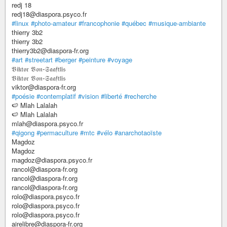
redj 18
redj18@diaspora.psyco.fr
#linux
#photo-amateur
#francophonie
#québec
#musique-ambiante
thierry 3b2
thierry 3b2
thierry3b2@diaspora-fr.org
#art
#streetart
#berger
#peinture
#voyage
𝔙𝔦𝔨𝔱𝔬𝔯 𝔙𝔬𝔫-𝔖𝔞𝔞𝔣𝔱𝔩𝔦𝔰
𝔙𝔦𝔨𝔱𝔬𝔯 𝔙𝔬𝔫-𝔖𝔞𝔞𝔣𝔱𝔩𝔦𝔰
viktor@diaspora-fr.org
#poésie
#contemplatif
#vision
#liberté
#recherche
🍉 Mlah Lalalah
🍉 Mlah Lalalah
mlah@diaspora.psyco.fr
#qigong
#permaculture
#mtc
#vélo
#anarchotaoïste
Magdoz
Magdoz
magdoz@diaspora.psyco.fr
rancol@diaspora-fr.org
rancol@diaspora-fr.org
rancol@diaspora-fr.org
rolo@diaspora.psyco.fr
rolo@diaspora.psyco.fr
rolo@diaspora.psyco.fr
airelibre@diaspora-fr.org