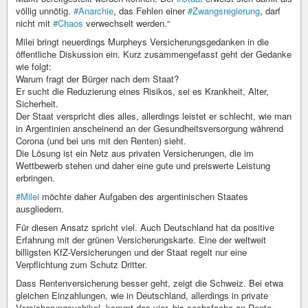
völlig unnötig.
#Anarchie
, das Fehlen einer
#Zwangsregierung
, darf
nicht mit
#Chaos
verwechselt werden.“
Milei bringt neuerdings Murpheys Versicherungsgedanken in die
öffentliche Diskussion ein. Kurz zusammengefasst geht der Gedanke
wie folgt:
Warum fragt der Bürger nach dem Staat?
Er sucht die Reduzierung eines Risikos, sei es Krankheit, Alter,
Sicherheit.
Der Staat verspricht dies alles, allerdings leistet er schlecht, wie man
in Argentinien anscheinend an der Gesundheitsversorgung während
Corona (und bei uns mit den Renten) sieht.
Die Lösung ist ein Netz aus privaten Versicherungen, die im
Wettbewerb stehen und daher eine gute und preiswerte Leistung
erbringen.
#Milei
möchte daher Aufgaben des argentinischen Staates
ausgliedern.
Für diesen Ansatz spricht viel. Auch Deutschland hat da positive
Erfahrung mit der grünen Versicherungskarte. Eine der weltweit
billigsten KfZ-Versicherungen und der Staat regelt nur eine
Verpflichtung zum Schutz Dritter.
Dass Rentenversicherung besser geht, zeigt die Schweiz. Bei etwa
gleichen Einzahlungen, wie in Deutschland, allerdings in private
Versicherungsvehikel, kommt das vier- bis sechsfache an Rente