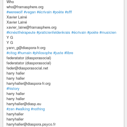
Who
who@framasphere.org
#werewolf
#vegan
#écrivain
#poète
#sfff
Xavier Lainé
Xavier Lainé
xavier_laine@framasphere.org
#kinésithérapeute
#praticienfeldenkrais
#écrivain
#poète
#musicien
Y G
Y G
yann_g@diaspora-fr.org
#citog
#humain
#philosophe
#juste
#libre
federatator (diasporasocial)
federatator (diasporasocial)
feder@diasporasocial.net
harry haller
harry haller
harryhaller@diaspora-fr.org
#history
harry haller
harry haller
harryhaller@diasp.eu
#zen
#walking
#nothing
harryhaller
harryhaller
harryhaller@diaspora.psyco.fr