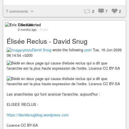
7 comments
2
7
2
Eric Libertad
2 months ago
–
Public
Élisée Reclus - David Snug
David Snug
wrote the following
post
Tue, 16 Jun 2026
08:14:54 +0200
Les anarchistes qui font avancer l'anarchie, aujourd'hui :
ELISEE RECLUS :
https://davidsnugblog.wordpress.com
Licence CC BY-SA