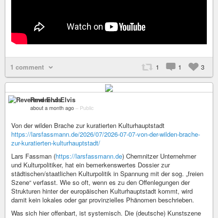
1 comment
1
1
3
Reverend Elvis
about a month ago
–
Public
Von der wilden Brache zur kuratierten Kulturhauptstadt
https://larsfassmann.de/2026/07/2026-07-07-von-der-wilden-brache-
zur-kuratierten-kulturhauptstadt/
Lars Fassman (
https://larsfassmann.de
) Chemnitzer Unternehmer
und Kulturpolitiker, hat ein bemerkenswertes Dossier zur
städtischen/staatlichen Kulturpolitik in Spannung mit der sog. „freien
Szene“ verfasst. Wie so oft, wenn es zu den Offenlegungen der
Strukturen hinter der europäischen Kulturhauptstadt kommt, wird
damit kein lokales oder gar provinzielles Phänomen beschrieben.
Was sich hier offenbart, ist systemisch. Die (deutsche) Kunstszene