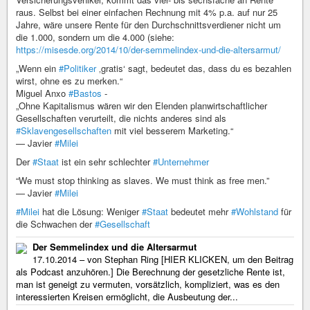
raus. Selbst bei einer einfachen Rechnung mit 4% p.a. auf nur 25
Jahre, wäre unsere Rente für den Durchschnittsverdiener nicht um
die 1.000, sondern um die 4.000 (siehe:
https://misesde.org/2014/10/der-semmelindex-und-die-altersarmut/
„Wenn ein
#Politiker
‚gratis‘ sagt, bedeutet das, dass du es bezahlen
wirst, ohne es zu merken.“
Miguel Anxo
#Bastos
-
„Ohne Kapitalismus wären wir den Elenden planwirtschaftlicher
Gesellschaften verurteilt, die nichts anderes sind als
#Sklavengesellschaften
mit viel besserem Marketing.“
— Javier
#Milei
Der
#Staat
ist ein sehr schlechter
#Unternehmer
“We must stop thinking as slaves. We must think as free men.”
— Javier
#Milei
#Milei
hat die Lösung: Weniger
#Staat
bedeutet mehr
#Wohlstand
für
die Schwachen der
#Gesellschaft
Der Semmelindex und die Altersarmut
17.10.2014 – von Stephan Ring [HIER KLICKEN, um den Beitrag
als Podcast anzuhören.] Die Berechnung der gesetzliche Rente ist,
man ist geneigt zu vermuten, vorsätzlich, kompliziert, was es den
interessierten Kreisen ermöglicht, die Ausbeutung der...