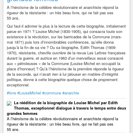
A l’héroïsme de la célèbre révolutionnaire et anarchiste répond la
rigueur de la résistante : un très beau livre, qui ne fait pas ses
55 ans.
Qui faut-il admirer le plus à la lecture de cette biographie, initialement
parue en 1971 ? Louise Michel (1830-1905), qui consacra toute son
existence à la révolution, sur les barricades de la Commune (mars-
mai 1871) puis lors d’innombrables conférences, qu’elle donna
jusqu’à la fin de sa vie ? Ou sa biographe, Edith Thomas (1909-
1970), résistante, cheville ouvrière de la revue Les Lettres françaises
durant la guerre, et autrice en 1963 d’un merveilleux essai consacré
aux « pétroleuses » de la Commune (Louise Michel en occupait la
place d’honneur) ? Qu’à l’héroïsme de la première réponde la rigueur
de la seconde, qui n’avait rien à lui jalouser en matière d’intégrité
politique, donne à cette biographie quelque chose de proprement
exceptionnel.
#livre
#LouseMichel
#commune
#anarchie
La réédition de la biographie de Louise Michel par Edith
Thomas, exceptionnel dialogue à travers le temps entre deux
grandes femmes
A l’héroïsme de la célèbre révolutionnaire et anarchiste répond la
rigueur de la résistante : un très beau livre, qui ne fait pas ses
55 ans.