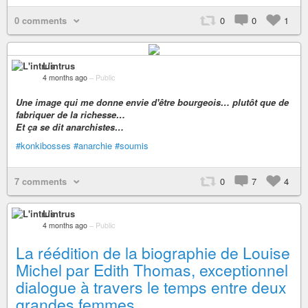
0 comments
0
0
1
L'intrus
4 months ago
–
Public
Une image qui me donne envie d'être bourgeois… plutôt que de
fabriquer de la richesse…
Et ça se dit anarchistes…
#konkibosses
#anarchie
#soumis
7 comments
0
7
4
L'intrus
4 months ago
–
Public
La réédition de la biographie de Louise
Michel par Edith Thomas, exceptionnel
dialogue à travers le temps entre deux
grandes femmes