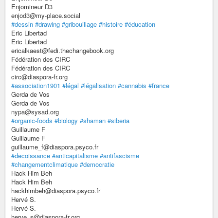
Enjomineur D3
enjod3@my-place.social
#dessin
#drawing
#gribouillage
#histoire
#éducation
Eric Libertad
Eric Libertad
ericalkaest@fedi.thechangebook.org
Fédération des CIRC
Fédération des CIRC
circ@diaspora-fr.org
#association1901
#légal
#légalisation
#cannabis
#france
Gerda de Vos
Gerda de Vos
nypa@sysad.org
#organic-foods
#biology
#shaman
#siberia
Guillaume F
Guillaume F
guillaume_f@diaspora.psyco.fr
#decoissance
#anticapitalisme
#antifascisme
#changementclimatique
#democratie
Hack Him Beh
Hack Him Beh
hackhimbeh@diaspora.psyco.fr
Hervé S.
Hervé S.
herve_s@diaspora-fr.org