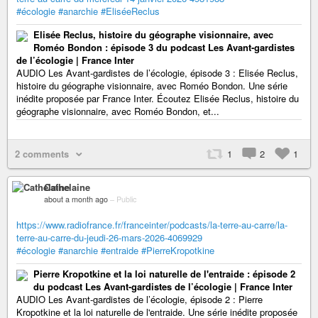
#écologie
#anarchie
#EliséeReclus
Elisée Reclus, histoire du géographe visionnaire, avec
Roméo Bondon : épisode 3 du podcast Les Avant-gardistes
de l’écologie | France Inter
AUDIO Les Avant-gardistes de l’écologie, épisode 3 : Elisée Reclus,
histoire du géographe visionnaire, avec Roméo Bondon. Une série
inédite proposée par France Inter. Écoutez Elisée Reclus, histoire du
géographe visionnaire, avec Roméo Bondon, et...
2 comments
1
2
1
Cathelaine
about a month ago
–
Public
https://www.radiofrance.fr/franceinter/podcasts/la-terre-au-carre/la-
terre-au-carre-du-jeudi-26-mars-2026-4069929
#écologie
#anarchie
#entraide
#PierreKropotkine
Pierre Kropotkine et la loi naturelle de l'entraide : épisode 2
du podcast Les Avant-gardistes de l’écologie | France Inter
AUDIO Les Avant-gardistes de l’écologie, épisode 2 : Pierre
Kropotkine et la loi naturelle de l'entraide. Une série inédite proposée