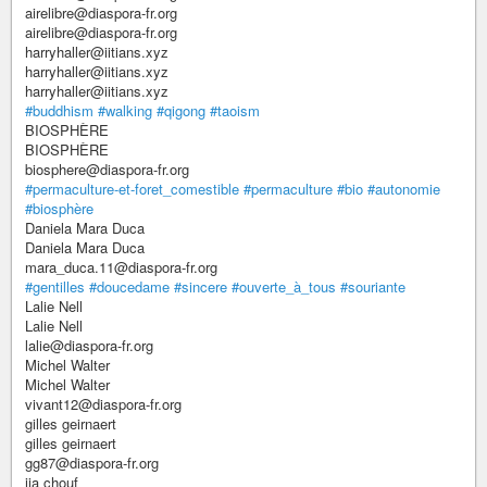
airelibre@diaspora-fr.org
airelibre@diaspora-fr.org
harryhaller@iitians.xyz
harryhaller@iitians.xyz
harryhaller@iitians.xyz
#buddhism
#walking
#qigong
#taoism
BIOSPHÈRE
BIOSPHÈRE
biosphere@diaspora-fr.org
#permaculture-et-foret_comestible
#permaculture
#bio
#autonomie
#biosphère
Daniela Mara Duca
Daniela Mara Duca
mara_duca.11@diaspora-fr.org
#gentilles
#doucedame
#sincere
#ouverte_à_tous
#souriante
Lalie Nell
Lalie Nell
lalie@diaspora-fr.org
Michel Walter
Michel Walter
vivant12@diaspora-fr.org
gilles geirnaert
gilles geirnaert
gg87@diaspora-fr.org
ija chouf