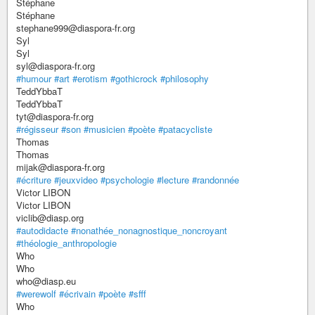
Stéphane
Stéphane
stephane999@diaspora-fr.org
Syl
Syl
syl@diaspora-fr.org
#humour
#art
#erotism
#gothicrock
#philosophy
TeddYbbaT
TeddYbbaT
tyt@diaspora-fr.org
#régisseur
#son
#musicien
#poète
#patacycliste
Thomas
Thomas
mijak@diaspora-fr.org
#écriture
#jeuxvideo
#psychologie
#lecture
#randonnée
Victor LIBON
Victor LIBON
viclib@diasp.org
#autodidacte
#nonathée_nonagnostique_noncroyant
#théologie_anthropologie
Who
Who
who@diasp.eu
#werewolf
#écrivain
#poète
#sfff
Who