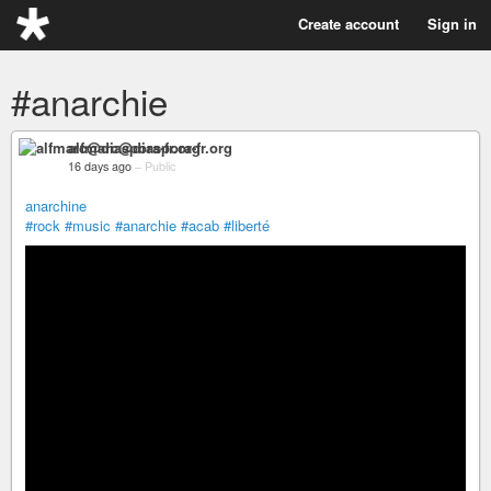
Create account
Sign in
#anarchie
alfmarc@diaspora-fr.org
16 days ago
–
Public
anarchine
#rock
#music
#anarchie
#acab
#liberté