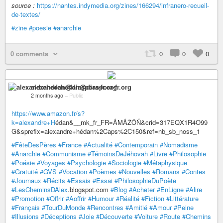
source :
https://nantes.indymedia.org/zines/166294/infranero-recueil-
de-textes/
#zine
#poesie
#anarchie
0 comments
0
0
0
alexandrehedan@diaspora-fr.org
2 months ago
–
Public
https://www.amazon.fr/s?
k=alexandre+H
édan&__mk_fr_FR=ÅMÅŽÕÑ&crid=317EQX1R4O99
G&sprefix=alexandre+hédan%2Caps%2C150&ref=nb_sb_noss_1
#FêteDesPères
#France
#Actualité
#Contemporain
#Nomadisme
#Anarchie
#Communisme
#TémoinsDeJéhovah
#Livre
#Philosophie
#Poésie
#Voyages
#Psychologie
#Sociologie
#Métaphysique
#Gratuité
#GVS
#Vocation
#Poèmes
#Nouvelles
#Romans
#Contes
#Journaux
#Récits
#Essais
#Essai
#PhilosophieDuPoète
#LesCheminsDAlex
.blogspot.com
#Blog
#Acheter
#EnLigne
#Alire
#Promotion
#Offrir
#Aoffrir
#Humour
#Réalité
#Fiction
#Littérature
#Français
#TourDuMonde
#Rencontres
#Amitié
#Amour
#Peine
#Illusions
#Déceptions
#Joie
#Découverte
#Voiture
#Route
#Chemins