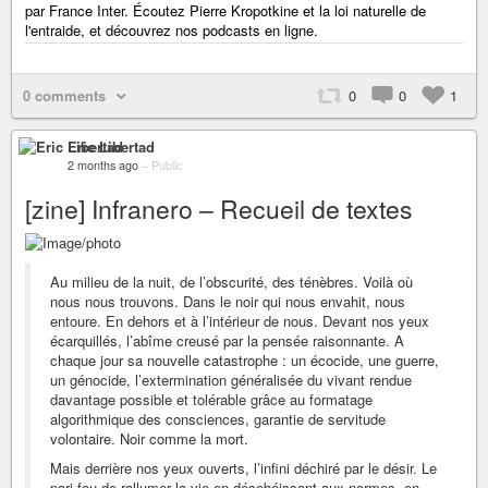
par France Inter. Écoutez Pierre Kropotkine et la loi naturelle de
l'entraide, et découvrez nos podcasts en ligne.
0 comments
0
0
1
Eric Libertad
2 months ago
–
Public
[zine] Infranero – Recueil de textes
Au milieu de la nuit, de l’obscurité, des ténèbres. Voilà où
nous nous trouvons. Dans le noir qui nous envahit, nous
entoure. En dehors et à l’intérieur de nous. Devant nos yeux
écarquillés, l’abîme creusé par la pensée raisonnante. A
chaque jour sa nouvelle catastrophe : un écocide, une guerre,
un génocide, l’extermination généralisée du vivant rendue
davantage possible et tolérable grâce au formatage
algorithmique des consciences, garantie de servitude
volontaire. Noir comme la mort.
Mais derrière nos yeux ouverts, l’infini déchiré par le désir. Le
pari fou de rallumer la vie en désobéissant aux normes, en