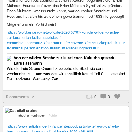
internationalen basisdemokratischen Akteuren begonnen, die "Erich
Mühsam Foundation“ bzw. das Erich Mühsam Syndikat zu gründen.
Erich Mühsam, wer ihn nicht kennt, war deutscher Anarchist und
Poet und hat sich bis zu seinem gewaltsamen Tod 1933 nie gebeugt!
Möge er uns ein Vorbild sein!
https://word.undead-network.de/2026/07/07/von-der-wilden-brache-
zur-kuratierten-kulturhauptstadt/
#anarchie
#chemnitz
#fassmann
#freieszene
#freiheit
#kapital
#kultur
#kulturhaupstadt
#nation
#staat
#zerstoerungderkultur
Von der wilden Brache zur kuratierten Kulturhauptstadt ·
Lars Fassmann
Wie die freie Szene Chemnitz belebte, die Stadt sie dann
vereinnahmte — und was das wirtschaftlich kostet Teil 0 — Lesepfad
Die Landkarte. Wer wenig Zeit…
0 comments
0
0
1
Cathelaine
about a month ago
–
Public
https://www.radiofrance.fr/franceinter/podcasts/la-terre-au-carre/la-
terre-au-carre-du-mercredi-14-janvier-2026-4981988