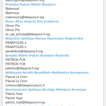
#musique
#nature
#liberté
#bouquins
Mahmoud
Mahmoud
mahmoud.b@diaspora-fr.org
#islam
#linux
#logiciel_libre
#médecine
Olivier Pla
Olivier Pla
ex_pla_principal@diaspora-fr.org
#éducation
#politique
#lecteur
#association
#logiciel-libre
PANAFOLKS 2
PANAFOLKS 2
panafolks2@diaspora-fr.org
#progrès
#liberté
#nature
#solidarité
#fraternité
PATRICK FOX
PATRICK FOX
patlefox@diaspora-fr.org
#philosophe
#eveillé
#bouddhiste
#bodhisattva
#entrepreneur
Pascal Le Crom
Pascal Le Crom
cortotoun@diaspora.psyco.fr
#environnement
#politique
#écologie
#litterature
#musiques
Patrick Huet
Patrick Huet
patrick_huet@diaspora-fr.org