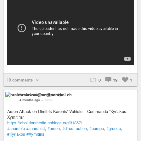
19 comments
0
19
1
brainwavelost@nerdpol.ch
4 months ago
–
Public
Arson Attack on Dimitris Karonis’ Vehicle – Commando “Kyriakos
Xymitiris”
https://abolitionmedia.noblogs.org/31857/
#anarchie
#anarchist
,
#arson
,
#direct-action
,
#europe
,
#greece
,
#Kyriakos
#Xymitiris