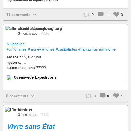
11 comments
0
11
0
alfmarc@diaspora-fr.org
3 months ago
–
Public
billionaires
#billionaires
#money
#riches
#capitalistes
#hantavirus
#anarchie
eat the rich, fuc* you
hysterie.....
autres questions ?????
Oceanwide Expeditions
0 comments
0
0
1
L'intrus
3 months ago
–
Public
Vivre sans État