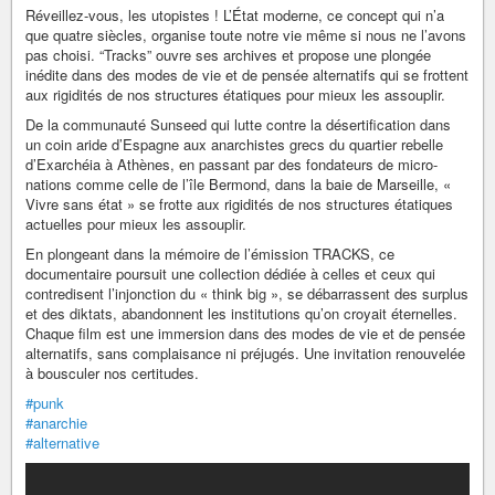
Réveillez-vous, les utopistes ! L’État moderne, ce concept qui n’a
que quatre siècles, organise toute notre vie même si nous ne l’avons
pas choisi. “Tracks” ouvre ses archives et propose une plongée
inédite dans des modes de vie et de pensée alternatifs qui se frottent
aux rigidités de nos structures étatiques pour mieux les assouplir.
De la communauté Sunseed qui lutte contre la désertification dans
un coin aride d’Espagne aux anarchistes grecs du quartier rebelle
d’Exarchéia à Athènes, en passant par des fondateurs de micro-
nations comme celle de l’île Bermond, dans la baie de Marseille, «
Vivre sans état » se frotte aux rigidités de nos structures étatiques
actuelles pour mieux les assouplir.
En plongeant dans la mémoire de l’émission TRACKS, ce
documentaire poursuit une collection dédiée à celles et ceux qui
contredisent l’injonction du « think big », se débarrassent des surplus
et des diktats, abandonnent les institutions qu’on croyait éternelles.
Chaque film est une immersion dans des modes de vie et de pensée
alternatifs, sans complaisance ni préjugés. Une invitation renouvelée
à bousculer nos certitudes.
#punk
#anarchie
#alternative