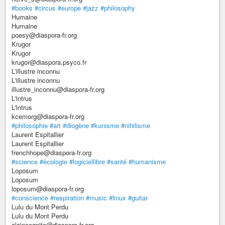
#books
#circus
#europe
#jazz
#philosophy
Humaine
Humaine
poesy@diaspora-fr.org
Krugor
Krugor
krugor@diaspora.psyco.fr
L'illustre inconnu
L'illustre inconnu
illustre_inconnu@diaspora-fr.org
L'intrus
L'intrus
kcemorg@diaspora-fr.org
#philosophie
#art
#diogène
#kunisme
#nihilisme
Laurent Espitallier
Laurent Espitallier
frenchhope@diaspora-fr.org
#science
#écologie
#logiciellibre
#santé
#humanisme
Loposum
Loposum
loposum@diaspora-fr.org
#conscience
#respiration
#music
#linux
#guitar
Lulu du Mont Perdu
Lulu du Mont Perdu
alaincognito@diaspora-fr.org