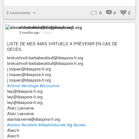
0 comments
0
0
2
alexandrehedan@diaspora-fr.org
3 months ago
–
Public
LISTE DE MES AMIS VIRTUELS A PRÉVENIR EN CAS DE
DÉCÈS:
brokushnoll-barbabeukbull@diaspora-fr.org
brokushnoll-barbabeukbull@diaspora-fr.org
j.toquec@diaspora-fr.org
j.toquec@diaspora-fr.org
j.toquec@diaspora-fr.org
#climat
#écologie
#économie
lwy@diaspora-fr.org
lwy@diaspora-fr.org
lwy@diaspora-fr.org
Alain Lasverne
Alain Lasverne
alainlasverne@diaspora-fr.org
#auteur
#sudiste
#idealistelucide
#gj
#poete
Alarc'h
Alarc'h