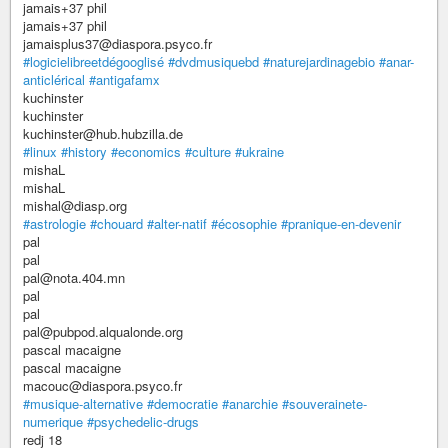
jamais+37 phil
jamais+37 phil
jamaisplus37@diaspora.psyco.fr
#logicielibreetdégooglisé
#dvdmusiquebd
#naturejardinagebio
#anar-
anticlérical
#antigafamx
kuchinster
kuchinster
kuchinster@hub.hubzilla.de
#linux
#history
#economics
#culture
#ukraine
mishaL
mishaL
mishal@diasp.org
#astrologie
#chouard
#alter-natif
#écosophie
#pranique-en-devenir
pal
pal
pal@nota.404.mn
pal
pal
pal@pubpod.alqualonde.org
pascal macaigne
pascal macaigne
macouc@diaspora.psyco.fr
#musique-alternative
#democratie
#anarchie
#souverainete-
numerique
#psychedelic-drugs
redj 18