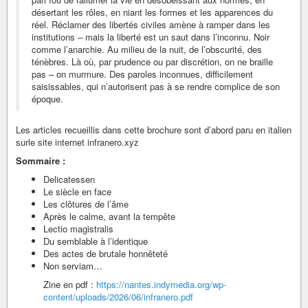
désertant les rôles, en niant les formes et les apparences du
réel. Réclamer des libertés civiles amène à ramper dans les
institutions – mais la liberté est un saut dans l’inconnu. Noir
comme l’anarchie. Au milieu de la nuit, de l’obscurité, des
ténèbres. Là où, par prudence ou par discrétion, on ne braille
pas – on murmure. Des paroles inconnues, difficilement
saisissables, qui n’autorisent pas à se rendre complice de son
époque.
Les articles recueillis dans cette brochure sont d’abord paru en italien
surle site internet infranero.xyz
Sommaire :
Delicatessen
Le siècle en face
Les clôtures de l’âme
Après le calme, avant la tempête
Lectio magistralis
Du semblable à l’identique
Des actes de brutale honnêteté
Non serviam…
Zine en pdf :
https://nantes.indymedia.org/wp-
content/uploads/2026/06/infranero.pdf