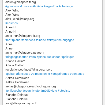
alarch@diaspora-fr.org
#gnu-linux
#musica
#bolivia
#argentina
#charango
Alex Wind
Alex Wind
alex_wind@diasp.org
#cosmos
Anne H.
Anne H.
anne_har@diaspora-fr.org
#art
#piano
#sciences
#liberté
#citoyenne-engagée
Anne
Anne
anne_har@diaspora.psyco.fr
#degoogelisation
#arts
#piano
#sciences
#politique
Ariane Gaillard
Ariane Gaillard
revolutionpoetique@diaspora-fr.org
#poète
#danseuse
#circassienne
#coopératrice
#conteuse
Aëltas Derelowen
Aëltas Derelowen
aeltas@diaspora.electric-dragons.org
#philosophe
#cognitiviste
#médiéviste
#utopiste
Blanche Delarue
Blanche Delarue
you@diaspora.psyco.fr