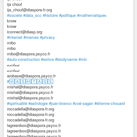
ija chouf
ija_chouf@diaspora-fr.org
#societe
#data_scc
#histoire
#politique
#mathematiques
know
know
iconnect@diasp.org
#internet
#memes
#privacy
mibo
mibo
mibo@diaspora.psyco.fr
#auto-construction
#estive
#biodynamie
#mlc
𝒶𝓇𝑜𝒷𝒶𝓈𝑒
𝒶𝓇𝑜𝒷𝒶𝓈𝑒
arobase@diaspora.psyco.fr
#🄷🄰🅂🄷🅃🄰🄶🅂
mishal@diaspora.psyco.fr
mishal@diaspora.psyco.fr
mishal@diaspora.psyco.fr
#spirirualité
#astrologie
#juan-branco
#zoé-sagan
#étienne-chouard
roccadella@diaspora-fr.org
roccadella@diaspora-fr.org
roccadella@diaspora-fr.org
lagreenbox@diaspora.psyco.fr
lagreenbox@diaspora.psyco.fr
lagreenbox@diaspora.psyco.fr