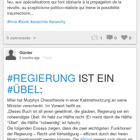
feu, aux spécialisations qui font obstacle à la propagation de la
révolte, au scepticisme politico-réaliste qui freine la possibilité
insurrectionn...
#livre
#book
#anarchie
#anarchy
0 comments
1
0
0
Günter
2 months ago
–
Public
#REGIERUNG
IST EIN
#ÜBEL
:
Milei hat Murphys Chaostheorie in einer Kabinettssitzung an seine
Minister verschenkt. Im Vorwort heißt es:
„Dieses Buch ist all jenen gewidmet, die glauben, Regierung sei ein
notwendiges Übel: Ihr habt zur Hälfte recht (Er meint damit die Hälfte
"Übel", die Hälfte "notwendig" ist falsch).
Die folgenden Essays zeigen, dass die zwei wichtigsten ‚Funktionen‘
der Regierung – Recht und Verteidigung – effizient durch den freien
Markt bereitgestellt werden können. Der
#Staat
erweist sich damit als