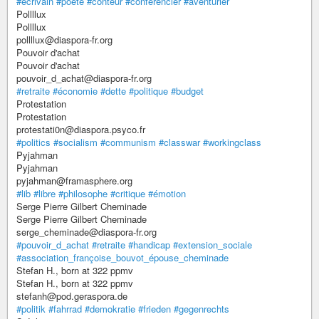
#ecrivain
#poète
#conteur
#conférencier
#aventurier
Pollllux
Pollllux
pollllux@diaspora-fr.org
Pouvoir d'achat
Pouvoir d'achat
pouvoir_d_achat@diaspora-fr.org
#retraite
#économie
#dette
#politique
#budget
Protestation
Protestation
protestati0n@diaspora.psyco.fr
#politics
#socialism
#communism
#classwar
#workingclass
Pyjahman
Pyjahman
pyjahman@framasphere.org
#lib
#libre
#philosophe
#critique
#émotion
Serge Pierre Gilbert Cheminade
Serge Pierre Gilbert Cheminade
serge_cheminade@diaspora-fr.org
#pouvoir_d_achat
#retraite
#handicap
#extension_sociale
#association_françoise_bouvot_épouse_cheminade
Stefan H., born at 322 ppmv
Stefan H., born at 322 ppmv
stefanh@pod.geraspora.de
#politik
#fahrrad
#demokratie
#frieden
#gegenrechts