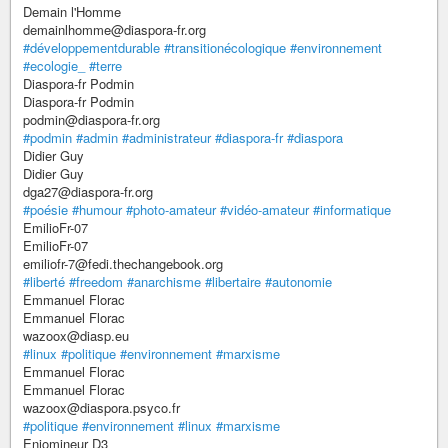
Demain l'Homme
demainlhomme@diaspora-fr.org
#développementdurable
#transitionécologique
#environnement
#ecologie_
#terre
Diaspora-fr Podmin
Diaspora-fr Podmin
podmin@diaspora-fr.org
#podmin
#admin
#administrateur
#diaspora-fr
#diaspora
Didier Guy
Didier Guy
dga27@diaspora-fr.org
#poésie
#humour
#photo-amateur
#vidéo-amateur
#informatique
EmilioFr-07
EmilioFr-07
emiliofr-7@fedi.thechangebook.org
#liberté
#freedom
#anarchisme
#libertaire
#autonomie
Emmanuel Florac
Emmanuel Florac
wazoox@diasp.eu
#linux
#politique
#environnement
#marxisme
Emmanuel Florac
Emmanuel Florac
wazoox@diaspora.psyco.fr
#politique
#environnement
#linux
#marxisme
Enjomineur D3