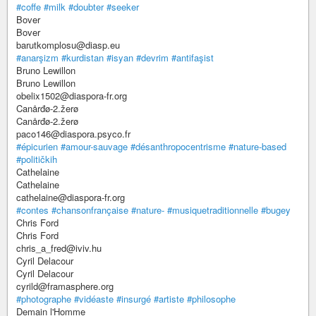
#coffe
#milk
#doubter
#seeker
Bover
Bover
barutkomplosu@diasp.eu
#anarşizm
#kurdistan
#isyan
#devrim
#antifaşist
Bruno Lewillon
Bruno Lewillon
obelix1502@diaspora-fr.org
Canårđø-2.žerø
Canårđø-2.žerø
paco146@diaspora.psyco.fr
#épicurien
#amour-sauvage
#désanthropocentrisme
#nature-based
#političkih
Cathelaine
Cathelaine
cathelaine@diaspora-fr.org
#contes
#chansonfrançaise
#nature-
#musiquetraditionnelle
#bugey
Chris Ford
Chris Ford
chris_a_fred@iviv.hu
Cyril Delacour
Cyril Delacour
cyrild@framasphere.org
#photographe
#vidéaste
#insurgé
#artiste
#philosophe
Demain l'Homme