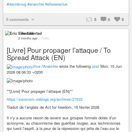
#davidsnug
#anarchie
#eliseereclus
0 comments
5
0
5
Eric Libertad
2 months ago
–
Public
[Livre] Pour propager l’attaque / To
Spread Attack (EN)
Vive l'Anarchie
wrote the following
post
Mon, 15 Jun
2026 08:06:33 +0200
**[Livre] Pour propager l’attaque (EN)**
https://sansnom.noblogs.org/archives/27533
Traduit de l’anglais de Act for freedom, 15 février 2026
Il n’y a aucune raison de revenir aux groupes formels dotés d’un
acronyme, au chauvinisme des guérillas rouges, aux technicismes
qui tuent l’esprit, à la peur de la répression qui jette de l’eau sur le