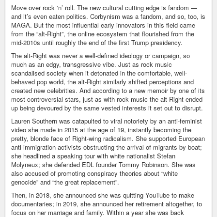
Move over rock ‘n’ roll. The new cultural cutting edge is fandom —
and it’s even eaten politics. Corbynism was a fandom, and so, too, is
MAGA. But the most influential early innovators in this field came
from the “alt-Right”, the online ecosystem that flourished from the
mid-2010s until roughly the end of the first Trump presidency.
The alt-Right was never a well-defined ideology or campaign, so
much as an edgy, transgressive vibe. Just as rock music
scandalised society when it detonated in the comfortable, well-
behaved pop world, the alt-Right similarly shifted perceptions and
created new celebrities. And according to a new memoir by one of its
most controversial stars, just as with rock music the alt-Right ended
up being devoured by the same vested interests it set out to disrupt.
Lauren Southern was catapulted to viral notoriety by an anti-feminist
video she made in 2015 at the age of 19, instantly becoming the
pretty, blonde face of Right-wing radicalism. She supported European
anti-immigration activists obstructing the arrival of migrants by boat;
she headlined a speaking tour with white nationalist Stefan
Molyneux; she defended EDL founder Tommy Robinson. She was
also accused of promoting conspiracy theories about “white
genocide” and “the great replacement”.
Then, in 2018, she announced she was quitting YouTube to make
documentaries; in 2019, she announced her retirement altogether, to
focus on her marriage and family. Within a year she was back