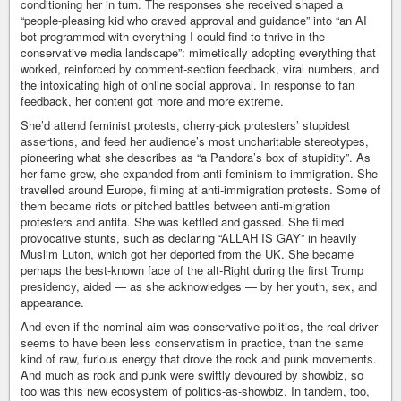
conditioning her in turn. The responses she received shaped a
“people-pleasing kid who craved approval and guidance” into “an AI
bot programmed with everything I could find to thrive in the
conservative media landscape”: mimetically adopting everything that
worked, reinforced by comment-section feedback, viral numbers, and
the intoxicating high of online social approval. In response to fan
feedback, her content got more and more extreme.
She’d attend feminist protests, cherry-pick protesters’ stupidest
assertions, and feed her audience’s most uncharitable stereotypes,
pioneering what she describes as “a Pandora’s box of stupidity”. As
her fame grew, she expanded from anti-feminism to immigration. She
travelled around Europe, filming at anti-immigration protests. Some of
them became riots or pitched battles between anti-migration
protesters and antifa. She was kettled and gassed. She filmed
provocative stunts, such as declaring “ALLAH IS GAY” in heavily
Muslim Luton, which got her deported from the UK. She became
perhaps the best-known face of the alt-Right during the first Trump
presidency, aided — as she acknowledges — by her youth, sex, and
appearance.
And even if the nominal aim was conservative politics, the real driver
seems to have been less conservatism in practice, than the same
kind of raw, furious energy that drove the rock and punk movements.
And much as rock and punk were swiftly devoured by showbiz, so
too was this new ecosystem of politics-as-showbiz. In tandem, too,