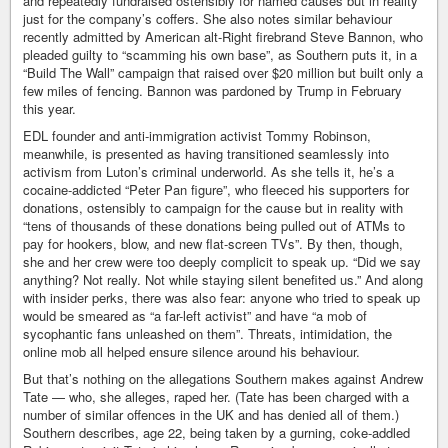
and repeatedly fundraised ostensibly for named causes but in reality
just for the company’s coffers. She also notes similar behaviour
recently admitted by American alt-Right firebrand Steve Bannon, who
pleaded guilty to “scamming his own base”, as Southern puts it, in a
“Build The Wall” campaign that raised over $20 million but built only a
few miles of fencing. Bannon was pardoned by Trump in February
this year.
EDL founder and anti-immigration activist Tommy Robinson,
meanwhile, is presented as having transitioned seamlessly into
activism from Luton’s criminal underworld. As she tells it, he’s a
cocaine-addicted “Peter Pan figure”, who fleeced his supporters for
donations, ostensibly to campaign for the cause but in reality with
“tens of thousands of these donations being pulled out of ATMs to
pay for hookers, blow, and new flat-screen TVs”. By then, though,
she and her crew were too deeply complicit to speak up. “Did we say
anything? Not really. Not while staying silent benefited us.” And along
with insider perks, there was also fear: anyone who tried to speak up
would be smeared as “a far-left activist” and have “a mob of
sycophantic fans unleashed on them”. Threats, intimidation, the
online mob all helped ensure silence around his behaviour.
But that’s nothing on the allegations Southern makes against Andrew
Tate — who, she alleges, raped her. (Tate has been charged with a
number of similar offences in the UK and has denied all of them.)
Southern describes, age 22, being taken by a gurning, coke-addled