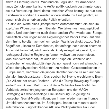
shift“ in Richtung rechts. Während die Logik der Pax Americana
lange Zeit die amerikanische Außenpolitik dadurch bestimmte, dass
sie zur Verbreitung liberal-demokratischer Werte beitrug, ist nun eine
Kehrtwende spürbar. Es werden andere Werte ins Feld geführt, an
denen sich die amerikanische Politik orientiert.
Es sind die Werte eines „kompetitiven Autoritarismus“, die sich im
expliziten Widerspruch zum liberalen Wertekosmos herausgebildet
haben. Und doch kommt auch dieser andere Wert wieder aus Europa,
namentlich vom ungarischen Regierungschef Viktor Orbán, auf den
sich Trump bereits nach seinem ersten Wahlsieg direkt bezog. Sein
Begriff der „illiberalen Demokratie“, der anfangs noch einen enormen
Aufschrei hervorrief, wird heute als Analysebegriff eingesetzt, um
rechtspopulistische Regierungsformen weltweit zu beschreiben.
Was sich verändert hat, ist auch der Anspruch. Während der
inzwischen einundsiebzigjährige Bannon quasi noch auf altmodische
Weise den physischen Nahkontakt zu rechten Geistestraditionen in
Europa sucht, vertrauen die jungen Rechten von heute rein auf den
digitalen Impulsaustausch. Das soeben bei Heyne erschienene Buch
„Die Allianz der neuen Rechten – Wie die Trump-Bewegung Europa
erobert“ von Annett Meiritz und Juliane Schäuble beschreibt das
Verhältnis zwischen jungrechten Europäern und der MAGA-
Bewegung als wechselseitige Like-Beziehung. So gelingt es
deutschen Social-Media-Influencern immer wieder, nah an Trumps
Umfeld heranzukommen. Im Schlepptau haben sie mitunter auch
aufstrebende Jungpolitiker der AfD wie Phillipp-Anders Rau, der