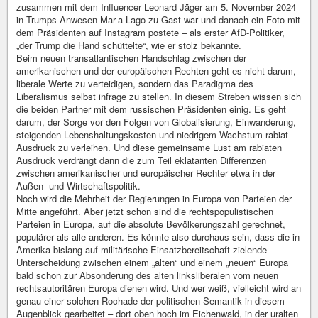
zusammen mit dem Influencer Leonard Jäger am 5. November 2024
in Trumps Anwesen Mar-a-Lago zu Gast war und danach ein Foto mit
dem Präsidenten auf Instagram postete – als erster AfD-Politiker,
„der Trump die Hand schüttelte“, wie er stolz bekannte.
Beim neuen transatlantischen Handschlag zwischen der
amerikanischen und der europäischen Rechten geht es nicht darum,
liberale Werte zu verteidigen, sondern das Paradigma des
Liberalismus selbst infrage zu stellen. In diesem Streben wissen sich
die beiden Partner mit dem russischen Präsidenten einig. Es geht
darum, der Sorge vor den Folgen von Globalisierung, Einwanderung,
steigenden Lebenshaltungskosten und niedrigem Wachstum rabiat
Ausdruck zu verleihen. Und diese gemeinsame Lust am rabiaten
Ausdruck verdrängt dann die zum Teil eklatanten Differenzen
zwischen amerikanischer und europäischer Rechter etwa in der
Außen- und Wirtschaftspolitik.
Noch wird die Mehrheit der Regierungen in Europa von Parteien der
Mitte angeführt. Aber jetzt schon sind die rechtspopulistischen
Parteien in Europa, auf die absolute Bevölkerungszahl gerechnet,
populärer als alle anderen. Es könnte also durchaus sein, dass die in
Amerika bislang auf militärische Einsatzbereitschaft zielende
Unterscheidung zwischen einem „alten“ und einem „neuen“ Europa
bald schon zur Absonderung des alten linksliberalen vom neuen
rechtsautoritären Europa dienen wird. Und wer weiß, vielleicht wird an
genau einer solchen Rochade der politischen Semantik in diesem
Augenblick gearbeitet – dort oben hoch im Eichenwald, in der uralten