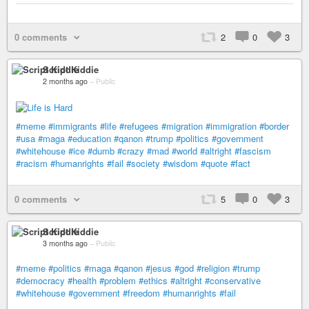
0 comments
2
0
3
Script Kiddie
2 months ago
–
Public
#meme
#immigrants
#life
#refugees
#migration
#immigration
#border
#usa
#maga
#education
#qanon
#trump
#politics
#government
#whitehouse
#ice
#dumb
#crazy
#mad
#world
#altright
#fascism
#racism
#humanrights
#fail
#society
#wisdom
#quote
#fact
0 comments
5
0
3
Script Kiddie
3 months ago
–
Public
#meme
#politics
#maga
#qanon
#jesus
#god
#religion
#trump
#democracy
#health
#problem
#ethics
#altright
#conservative
#whitehouse
#government
#freedom
#humanrights
#fail