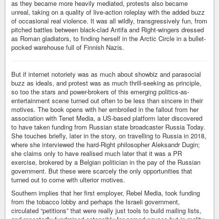
as they became more heavily mediated, protests also became
unreal, taking on a quality of live-action roleplay with the added buzz
of occasional real violence. It was all wildly, transgressively fun, from
pitched battles between black-clad Antifa and Right-wingers dressed
as Roman gladiators, to finding herself in the Arctic Circle in a bullet-
pocked warehouse full of Finnish Nazis.
But if internet notoriety was as much about showbiz and parasocial
buzz as ideals, and protest was as much thrill-seeking as principle,
so too the stars and power-brokers of this emerging politics-as-
entertainment scene turned out often to be less than sincere in their
motives. The book opens with her embroiled in the fallout from her
association with Tenet Media, a US-based platform later discovered
to have taken funding from Russian state broadcaster Russia Today.
She touches briefly, later in the story, on travelling to Russia in 2018,
where she interviewed the hard-Right philosopher Aleksandr Dugin;
she claims only to have realised much later that it was a PR
exercise, brokered by a Belgian politician in the pay of the Russian
government. But these were scarcely the only opportunities that
turned out to come with ulterior motives.
Southern implies that her first employer, Rebel Media, took funding
from the tobacco lobby and perhaps the Israeli government,
circulated “petitions” that were really just tools to build mailing lists,