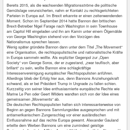
Bereits 2015, als die wachsenden Migrationsströme die politische
Gemütslage verunsicherten, nahm er Kontakt zu rechtsgerichteten
Parteien in Europa auf. Im Brexit erkannte er einen zeitenwendenden
Moment. Schon im September 2014 hatte Bannon den britischen
Brexit-Betreiber Nigel Farage nach Washington in sein Townhouse
am Capitol Hill eingeladen und ihn am Kamin unter einem Ölgemälde
von George Washington stehend von den Vorzügen des
Nationalismus sprechen lassen.
Wenig später gründete Bannon dann unter dem Titel „The Movement“
eine Organisation, die rechtspopulistische und nationalistische Kräfte
in Europa sammeln wollte. Als expliziter Gegenpol zur „Open
Society“ von George Soros, der er zugestand, „zwar teuflisch, aber
brillant“ zu sein, wollte Bannon eine schlagkräftige
Interessenvereinigung europäischer Rechtspopulisten anführen.
Allerdings blieb der Erfolg hier aus, denn Bannons Anziehungskraft
schwand, als er bei Präsident Trump in Ungnade zu fallen schien.
Kurzzeitig von seiner Idee enthusiasmierte europäische Rechte wie
Marine Le Pen oder Geert Wilders wandten sich von der Idee eines
gemeinsamen „Movements“ ab.
Die deutschen Rechtspopulisten hatten sich interessanterweise von
Beginn an gegen Bannons Sammlungsidee ausgesprochen und mit
antiamerikanischem Zungenschlag vor einer ausländischen
Einflussnahme auf das rechte Europa gewarnt. Alexander Gauland
erteilte dem Werben Bannons um eine zumindest geistige