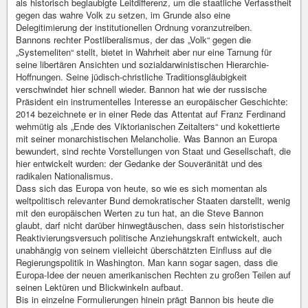
als historisch beglaubigte Leitdifferenz, um die staatliche Verfasstheit
gegen das wahre Volk zu setzen, im Grunde also eine
Delegitimierung der institutionellen Ordnung voranzutreiben.
Bannons rechter Postliberalismus, der das „Volk“ gegen die
„Systemeliten“ stellt, bietet in Wahrheit aber nur eine Tarnung für
seine libertären Ansichten und sozialdarwinistischen Hierarchie-
Hoffnungen. Seine jüdisch-christliche Traditionsgläubigkeit
verschwindet hier schnell wieder. Bannon hat wie der russische
Präsident ein instrumentelles Interesse an europäischer Geschichte:
2014 bezeichnete er in einer Rede das Attentat auf Franz Ferdinand
wehmütig als „Ende des Viktorianischen Zeitalters“ und kokettierte
mit seiner monarchistischen Melancholie. Was Bannon an Europa
bewundert, sind rechte Vorstellungen von Staat und Gesellschaft, die
hier entwickelt wurden: der Gedanke der Souveränität und des
radikalen Nationalismus.
Dass sich das Europa von heute, so wie es sich momentan als
weltpolitisch relevanter Bund demokratischer Staaten darstellt, wenig
mit den europäischen Werten zu tun hat, an die Steve Bannon
glaubt, darf nicht darüber hinwegtäuschen, dass sein historistischer
Reaktivierungsversuch politische Anziehungskraft entwickelt, auch
unabhängig von seinem vielleicht überschätzten Einfluss auf die
Regierungspolitik in Washington. Man kann sogar sagen, dass die
Europa-Idee der neuen amerikanischen Rechten zu großen Teilen auf
seinen Lektüren und Blickwinkeln aufbaut.
Bis in einzelne Formulierungen hinein prägt Bannon bis heute die