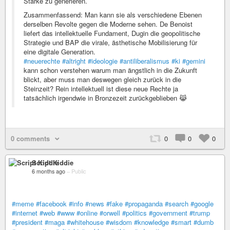
Stärke zu generieren.
Zusammenfassend: Man kann sie als verschiedene Ebenen
derselben Revolte gegen die Moderne sehen. De Benoist
liefert das intellektuelle Fundament, Dugin die geopolitische
Strategie und BAP die virale, ästhetische Mobilisierung für
eine digitale Generation.
#neuerechte
#altright
#ideologie
#antiliberalismus
#ki
#gemini
kann schon verstehen warum man ängstlich in die Zukunft
blickt, aber muss man deswegen gleich zurück in die
Steinzeit? Rein intellektuell ist diese neue Rechte ja
tatsächlich irgendwie in Bronzezeit zurückgeblieben 😹
0 comments
0
0
0
Script Kiddie
6 months ago
–
Public
#meme
#facebook
#info
#news
#fake
#propaganda
#search
#google
#internet
#web
#www
#online
#orwell
#politics
#government
#trump
#president
#maga
#whitehouse
#wisdom
#knowledge
#smart
#dumb