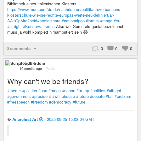
Bibliothek eines italienischen Klosters.
https://www.msn.com/de-de/nachrichten/politik/steve-bannons-
klosterschule-wie-die-rechte-europas-werte-neu-definiert/ar-
AA1QpMrd?ocid=socialshare
#nationalpopulismus
#maga
#eu
#altright
#Konservatismus
Also wer Soros als genial bezeichnet
muss ja wohl komplett hirnamputiert sein 😹
0 comments
0
0
0
Script Kiddie
10 months ago
–
Public
Why can't we be friends?
#meme
#politics
#usa
#maga
#qanon
#trump
#politics
#altright
#government
#president
#whitehouse
#future
#debate
#fail
#problem
#freespeech
#freedom
#democracy
#future
♲
Anarchist Art Ⓐ
-
2025-09-25 15:08:04 GMT