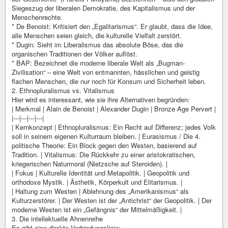
Siegeszug der liberalen Demokratie, des Kapitalismus und der
Menschenrechte.
* De Benoist: Kritisiert den „Egalitarismus“. Er glaubt, dass die Idee,
alle Menschen seien gleich, die kulturelle Vielfalt zerstört.
* Dugin: Sieht im Liberalismus das absolute Böse, das die
organischen Traditionen der Völker auflöst.
* BAP: Bezeichnet die moderne liberale Welt als „Bugman-
Zivilisation“ – eine Welt von entmannten, hässlichen und geistig
flachen Menschen, die nur noch für Konsum und Sicherheit leben.
2. Ethnopluralismus vs. Vitalismus
Hier wird es interessant, wie sie ihre Alternativen begründen:
| Merkmal | Alain de Benoist | Alexander Dugin | Bronze Age Pervert |
|---|---|---|---|
| Kernkonzept | Ethnopluralismus: Ein Recht auf Differenz; jedes Volk
soll in seinem eigenen Kulturraum bleiben. | Eurasismus / Die 4.
politische Theorie: Ein Block gegen den Westen, basierend auf
Tradition. | Vitalismus: Die Rückkehr zu einer aristokratischen,
kriegerischen Naturmoral (Nietzsche auf Steroiden). |
| Fokus | Kulturelle Identität und Metapolitik. | Geopolitik und
orthodoxe Mystik. | Ästhetik, Körperkult und Elitarismus. |
| Haltung zum Westen | Ablehnung des „Amerikanismus“ als
Kulturzerstörer. | Der Westen ist der „Antichrist“ der Geopolitik. | Der
moderne Westen ist ein „Gefängnis“ der Mittelmäßigkeit. |
3. Die intellektuelle Ahnenreihe
Es gibt eine direkte Verbindungslinie: