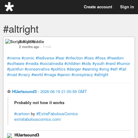
Create account
Sign in
#altright
Script Kiddie
2 months ago
–
Public
#meme
#comic
#fediverse
#fear
#infection
#foss
#floss
#freedom
#software
#media
#socialmedia
#children
#kids
#youth
#nerd
#humor
#just4fun
#conservative
#politics
#danger
#warning
#omg
#wtf
#fail
#mad
#crazy
#world
#maga
#qanon
#conspiracy
#altright
♲
HUartsound3
-
2026-06-19 21:00:59 GMT
Probably not how it works
#cartoon
by
#ExtraFabulousComics
extrafabulouscomics.com/
HUartsound3