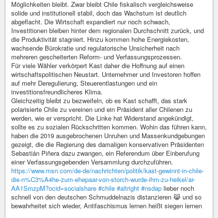
Möglichkeiten bleibt. Zwar bleibt Chile fiskalisch vergleichsweise
solide und institutionell stabil, doch das Wachstum ist deutlich
abgeflacht. Die Wirtschaft expandiert nur noch schwach,
Investitionen bleiben hinter dem regionalen Durchschnitt zurück, und
die Produktivität stagniert. Hinzu kommen hohe Energiekosten,
wachsende Bürokratie und regulatorische Unsicherheit nach
mehreren gescheiterten Reform- und Verfassungsprozessen.
Für viele Wähler verkörpert Kast daher die Hoffnung auf einen
wirtschaftspolitischen Neustart. Unternehmer und Investoren hoffen
auf mehr Deregulierung, Steuerentlastungen und ein
investitionsfreundlicheres Klima.
Gleichzeitig bleibt zu bezweifeln, ob es Kast schafft, das stark
polarisierte Chile zu vereinen und ein Präsident aller Chilenen zu
werden, wie er verspricht. Die Linke hat Widerstand angekündigt,
sollte es zu sozialen Rückschritten kommen. Wohin das führen kann,
haben die 2019 ausgebrochenen Unruhen und Massenkundgebungen
gezeigt, die die Regierung des damaligen konservativen Präsidenten
Sebastián Piñera dazu zwangen, ein Referendum über Einberufung
einer Verfassungsgebenden Versammlung durchzuführen.
https://www.msn.com/de-de/nachrichten/politik/kast-gewinnt-in-chile-
die-n%C3%A4he-zum-ehepaar-von-storch-wurde-ihm-zu-heikel/ar-
AA1SmzpM?ocid=socialshare
#chile
#altright
#nsdap
lieber noch
schnell von den deutschen Schmuddelnazis distanzieren 😹 und so
bewahrheitet sich wieder, Antifaschismus lernen heißt siegen lernen