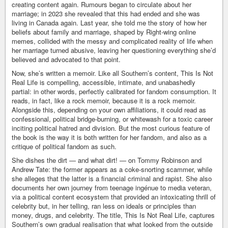
creating content again. Rumours began to circulate about her
marriage; in 2023 she revealed that this had ended and she was
living in Canada again. Last year, she told me the story of how her
beliefs about family and marriage, shaped by Right-wing online
memes, collided with the messy and complicated reality of life when
her marriage turned abusive, leaving her questioning everything she’d
believed and advocated to that point.
Now, she’s written a memoir. Like all Southern’s content, This Is Not
Real Life is compelling, accessible, intimate, and unabashedly
partial: in other words, perfectly calibrated for fandom consumption. It
reads, in fact, like a rock memoir, because it is a rock memoir.
Alongside this, depending on your own affiliations, it could read as
confessional, political bridge-burning, or whitewash for a toxic career
inciting political hatred and division. But the most curious feature of
the book is the way it is both written for her fandom, and also as a
critique of political fandom as such.
She dishes the dirt — and what dirt! — on Tommy Robinson and
Andrew Tate: the former appears as a coke-snorting scammer, while
she alleges that the latter is a financial criminal and rapist. She also
documents her own journey from teenage ingénue to media veteran,
via a political content ecosystem that provided an intoxicating thrill of
celebrity but, in her telling, ran less on ideals or principles than
money, drugs, and celebrity. The title, This Is Not Real Life, captures
Southern’s own gradual realisation that what looked from the outside