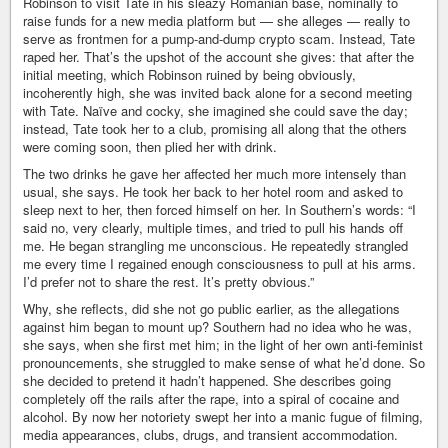
Robinson to visit Tate in his sleazy Romanian base, nominally to
raise funds for a new media platform but — she alleges — really to
serve as frontmen for a pump-and-dump crypto scam. Instead, Tate
raped her. That’s the upshot of the account she gives: that after the
initial meeting, which Robinson ruined by being obviously,
incoherently high, she was invited back alone for a second meeting
with Tate. Naïve and cocky, she imagined she could save the day;
instead, Tate took her to a club, promising all along that the others
were coming soon, then plied her with drink.
The two drinks he gave her affected her much more intensely than
usual, she says. He took her back to her hotel room and asked to
sleep next to her, then forced himself on her. In Southern’s words: “I
said no, very clearly, multiple times, and tried to pull his hands off
me. He began strangling me unconscious. He repeatedly strangled
me every time I regained enough consciousness to pull at his arms.
I’d prefer not to share the rest. It’s pretty obvious.”
Why, she reflects, did she not go public earlier, as the allegations
against him began to mount up? Southern had no idea who he was,
she says, when she first met him; in the light of her own anti-feminist
pronouncements, she struggled to make sense of what he’d done. So
she decided to pretend it hadn’t happened. She describes going
completely off the rails after the rape, into a spiral of cocaine and
alcohol. By now her notoriety swept her into a manic fugue of filming,
media appearances, clubs, drugs, and transient accommodation.