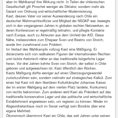
aber im Wahlkampf ihre Wirkung nicht. In Teilen der chilenischen
Gesellschaft gilt Pinochet weniger als Diktator, sondern mehr als
Garant von Ordnung und wirtschaftlicher Modernisierung.
Kast, dessen Vater vor seiner Auswanderung nach Chile ein
deutscher Wehrmachtsoffizier und Mitglied der NSDAP war, bewegte
sich in den vergangenen Jahren in globalen rechten Netzwerken, an
deren Konferenzen er regelmäßig teilnahm, und pflegte Kontakte
nach Europa, auch zu Akteuren aus dem Umfeld der AfD. Diese
Nähe, insbesondere zum Ehepaar Sven und Beatrix von Storch,
wurde ihm zunehmend zum Problem.
Im Verlauf des Wahlkampfs vollzog Kast eine Mäßigung. Er
distanzierte sich von radikaleren Figuren der internationalen Rechten
und rückte rhetorisch näher an das traditionelle bürgerliche Lager
heran. Vor drei Jahren kehrte Sven von Storch, der selbst in Chile
geboren und aufgewachsen ist, Kast öffentlich den Rücken.
Kasts Mäßigung dürfte weniger auf einen Überzeugungswandel
zurückzuführen sein, sondern vielmehr auf strategisches Kalkül. Zum
einen hat Kast mit dem libertären Kulturkämpfer Johannes Kaiser,
der im ersten Wahlgang auf dem vierten Platz landete, Konkurrenz
von rechts bekommen. Zum anderen wird Kast als Präsident auf das
traditionelle konservative Lager und das politische und wirtschaftliche
Establishment angewiesen sein, um regieren zu können. Weder im
Abgeordnetenhaus noch im Senat verfügt sein Bündnis über eine
eigene Mehrheit.
Ökonomisch übernimmt Kast ein Chile, das seit Jahren unter seinen