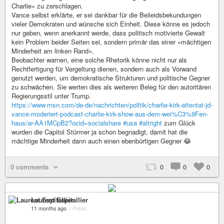
Charlie« zu zerschlagen.
Vance selbst erklärte, er sei dankbar für die Beileidsbekundungen
vieler Demokraten und wünsche sich Einheit. Diese könne es jedoch
nur geben, wenn anerkannt werde, dass politisch motivierte Gewalt
kein Problem beider Seiten sei, sondern primär das einer »mächtigen
Minderheit am linken Rand«.
Beobachter warnen, eine solche Rhetorik könne nicht nur als
Rechtfertigung für Vergeltung dienen, sondern auch als Vorwand
genutzt werden, um demokratische Strukturen und politische Gegner
zu schwächen. Sie werten dies als weiteren Beleg für den autoritären
Regierungsstil unter Trump.
https://www.msn.com/de-de/nachrichten/politik/charlie-kirk-attentat-jd-
vance-moderiert-podcast-charlie-kirk-show-aus-dem-wei%C3%9Fen-
haus/ar-AA1MCpB2?ocid=socialshare
#usa
#altright
zum Glück
wurden die Capitol Stürmer ja schon begnadigt, damit hat die
mächtige Minderheit dann auch einen ebenbürtigen Gegner 😂
0 comments
0
0
0
Laurent Espitallier
11 months ago
–
Public