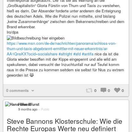
Internetportal aufgetaucht. Die Tat sei als Warnung an die
„Großkapitalistin“ Gloria Fürstin von Thurn und Taxis zu verstehen,
hieß es darin. Der Absender forderte unter anderem die Enteignung
des deutschen Adels. Wie die Polizei nun mitteilte, sind bislang
„keine Zusammenhänge“ zwischen dem Bekennerschreiben und dem
Brand erkennbar.
lro/dpa
https://www.msn.com/de-de/nachrichten/panorama/schloss-von-
thurn-und-taxis-abgebrannt-ermittler-mit-neuer-erkenntnis/ar-
AA1QnsKX?ocid=socialshare
#altright
#afd
#antifa
nice da ist die
Gloria wieder besoffen mit der Kippe eingepennt und alle wild am
spekulieren, dabei versucht der Inzuchtunfall nur auf Teufel komm
raus in die Presse zu kommen seitdem sie selbst für Nius zu extrem
geworden ist 😹
0 comments
0
0
0
Hans Wurst
9 months ago
–
Public
Steve Bannons Klosterschule: Wie die
Rechte Europas Werte neu definiert