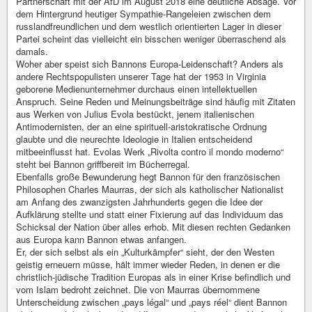
Partnerschaft mit der AfD im August 2018 eine deutliche Absage. Vor
dem Hintergrund heutiger Sympathie-Rangeleien zwischen dem
russlandfreundlichen und dem westlich orientierten Lager in dieser
Partei scheint das vielleicht ein bisschen weniger überraschend als
damals.
Woher aber speist sich Bannons Europa-Leidenschaft? Anders als
andere Rechtspopulisten unserer Tage hat der 1953 in Virginia
geborene Medienunternehmer durchaus einen intellektuellen
Anspruch. Seine Reden und Meinungsbeiträge sind häufig mit Zitaten
aus Werken von Julius Evola bestückt, jenem italienischen
Antimodernisten, der an eine spirituell-aristokratische Ordnung
glaubte und die neurechte Ideologie in Italien entscheidend
mitbeeinflusst hat. Evolas Werk „Rivolta contro il mondo moderno“
steht bei Bannon griffbereit im Bücherregal.
Ebenfalls große Bewunderung hegt Bannon für den französischen
Philosophen Charles Maurras, der sich als katholischer Nationalist
am Anfang des zwanzigsten Jahrhunderts gegen die Idee der
Aufklärung stellte und statt einer Fixierung auf das Individuum das
Schicksal der Nation über alles erhob. Mit diesen rechten Gedanken
aus Europa kann Bannon etwas anfangen.
Er, der sich selbst als ein „Kulturkämpfer“ sieht, der den Westen
geistig erneuern müsse, hält immer wieder Reden, in denen er die
christlich-jüdische Tradition Europas als in einer Krise befindlich und
vom Islam bedroht zeichnet. Die von Maurras übernommene
Unterscheidung zwischen „pays légal“ und „pays réel“ dient Bannon