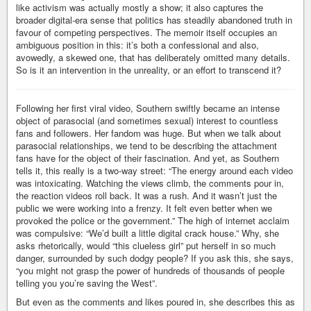
like activism was actually mostly a show; it also captures the
broader digital-era sense that politics has steadily abandoned truth in
favour of competing perspectives. The memoir itself occupies an
ambiguous position in this: it’s both a confessional and also,
avowedly, a skewed one, that has deliberately omitted many details.
So is it an intervention in the unreality, or an effort to transcend it?
Following her first viral video, Southern swiftly became an intense
object of parasocial (and sometimes sexual) interest to countless
fans and followers. Her fandom was huge. But when we talk about
parasocial relationships, we tend to be describing the attachment
fans have for the object of their fascination. And yet, as Southern
tells it, this really is a two-way street: “The energy around each video
was intoxicating. Watching the views climb, the comments pour in,
the reaction videos roll back. It was a rush. And it wasn’t just the
public we were working into a frenzy. It felt even better when we
provoked the police or the government.” The high of internet acclaim
was compulsive: “We’d built a little digital crack house.” Why, she
asks rhetorically, would “this clueless girl” put herself in so much
danger, surrounded by such dodgy people? If you ask this, she says,
“you might not grasp the power of hundreds of thousands of people
telling you you’re saving the West”.
But even as the comments and likes poured in, she describes this as