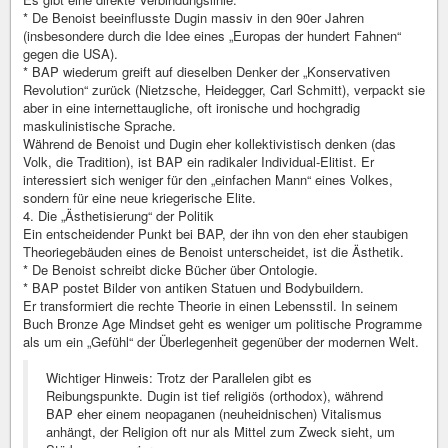
* De Benoist beeinflusste Dugin massiv in den 90er Jahren
(insbesondere durch die Idee eines „Europas der hundert Fahnen“
gegen die USA).
* BAP wiederum greift auf dieselben Denker der „Konservativen
Revolution“ zurück (Nietzsche, Heidegger, Carl Schmitt), verpackt sie
aber in eine internettaugliche, oft ironische und hochgradig
maskulinistische Sprache.
Während de Benoist und Dugin eher kollektivistisch denken (das
Volk, die Tradition), ist BAP ein radikaler Individual-Elitist. Er
interessiert sich weniger für den „einfachen Mann“ eines Volkes,
sondern für eine neue kriegerische Elite.
4. Die „Ästhetisierung“ der Politik
Ein entscheidender Punkt bei BAP, der ihn von den eher staubigen
Theoriegebäuden eines de Benoist unterscheidet, ist die Ästhetik.
* De Benoist schreibt dicke Bücher über Ontologie.
* BAP postet Bilder von antiken Statuen und Bodybuildern.
Er transformiert die rechte Theorie in einen Lebensstil. In seinem
Buch Bronze Age Mindset geht es weniger um politische Programme
als um ein „Gefühl“ der Überlegenheit gegenüber der modernen Welt.
Wichtiger Hinweis: Trotz der Parallelen gibt es
Reibungspunkte. Dugin ist tief religiös (orthodox), während
BAP eher einem neopaganen (neuheidnischen) Vitalismus
anhängt, der Religion oft nur als Mittel zum Zweck sieht, um