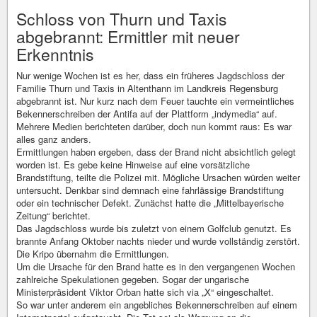
Schloss von Thurn und Taxis
abgebrannt: Ermittler mit neuer
Erkenntnis
Nur wenige Wochen ist es her, dass ein früheres Jagdschloss der
Familie Thurn und Taxis in Altenthann im Landkreis Regensburg
abgebrannt ist. Nur kurz nach dem Feuer tauchte ein vermeintliches
Bekennerschreiben der Antifa auf der Plattform „indymedia“ auf.
Mehrere Medien berichteten darüber, doch nun kommt raus: Es war
alles ganz anders.
Ermittlungen haben ergeben, dass der Brand nicht absichtlich gelegt
worden ist. Es gebe keine Hinweise auf eine vorsätzliche
Brandstiftung, teilte die Polizei mit. Mögliche Ursachen würden weiter
untersucht. Denkbar sind demnach eine fahrlässige Brandstiftung
oder ein technischer Defekt. Zunächst hatte die „Mittelbayerische
Zeitung“ berichtet.
Das Jagdschloss wurde bis zuletzt von einem Golfclub genutzt. Es
brannte Anfang Oktober nachts nieder und wurde vollständig zerstört.
Die Kripo übernahm die Ermittlungen.
Um die Ursache für den Brand hatte es in den vergangenen Wochen
zahlreiche Spekulationen gegeben. Sogar der ungarische
Ministerpräsident Viktor Orban hatte sich via „X“ eingeschaltet.
So war unter anderem ein angebliches Bekennerschreiben auf einem