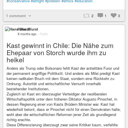
#conservative
#altright
#problem
#ethics
#education
1 comment
2
1
3
Hans Wurst
8 months ago
–
Public
Kast gewinnt in Chile: Die Nähe zum
Ehepaar von Storch wurde ihm zu
heikel
Anders als Trump oder Bolsonaro fehlt Kast der antielitäre Furor und
der permanent angriffige Politikstil. Und anders als Milei predigt Kast
keinen radikalen Bruch mit dem Staat, sondern eine Rückkehr zu
Ordnung, Autorität und wirtschaftlicher Vernunft innerhalb
bestehender Institutionen.
Zugleich ist Kast ein überzeugter Verteidiger der neoliberalen
Wirtschaftspolitik unter dem früheren Diktator Augusto Pinochet, in
dessen Regierung einer von Kasts Brüdern Minister war. Kast hat
wiederholt betont, dass er Pinochet nicht für einen Demokraten halte,
wohl aber die wirtschaftlichen Reformen jener Zeit als grundlegend
richtig erachte.
Diese Differenzierung überzeugt zwar seine Kritiker kaum, verfehlte