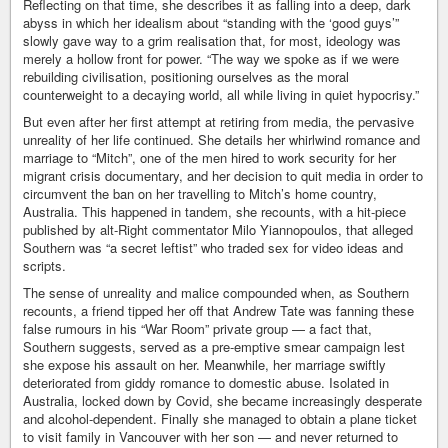
Reflecting on that time, she describes it as falling into a deep, dark
abyss in which her idealism about “standing with the ‘good guys’”
slowly gave way to a grim realisation that, for most, ideology was
merely a hollow front for power. “The way we spoke as if we were
rebuilding civilisation, positioning ourselves as the moral
counterweight to a decaying world, all while living in quiet hypocrisy.”
But even after her first attempt at retiring from media, the pervasive
unreality of her life continued. She details her whirlwind romance and
marriage to “Mitch”, one of the men hired to work security for her
migrant crisis documentary, and her decision to quit media in order to
circumvent the ban on her travelling to Mitch’s home country,
Australia. This happened in tandem, she recounts, with a hit-piece
published by alt-Right commentator Milo Yiannopoulos, that alleged
Southern was “a secret leftist” who traded sex for video ideas and
scripts.
The sense of unreality and malice compounded when, as Southern
recounts, a friend tipped her off that Andrew Tate was fanning these
false rumours in his “War Room” private group — a fact that,
Southern suggests, served as a pre-emptive smear campaign lest
she expose his assault on her. Meanwhile, her marriage swiftly
deteriorated from giddy romance to domestic abuse. Isolated in
Australia, locked down by Covid, she became increasingly desperate
and alcohol-dependent. Finally she managed to obtain a plane ticket
to visit family in Vancouver with her son — and never returned to