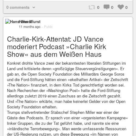
0 comments
0
0
0
Hans Wurst
11 months ago
–
Public
Charlie-Kirk-Attentat: JD Vance
moderiert Podcast »Charlie Kirk
Show« aus dem Weißen Haus
Konkret drohte Vance zwei der bekanntesten liberalen Stiftungen im
Land und kritisierte deren »großzügige Steuervergünstigungen«. Er
gab an, die Open Society Foundation des Milliardärs George Soros
und die Ford-Stiftung hätten einen »ekelhaften Artikel« der Zeitschrift
»The Nation« finanziert, in dem Kirks Tod gerechtfertigt worden sei.
Nach Recherchen der »Washington Post« hatte die Ford-Stiftung
allerdings zuletzt 2019 einen Zuschuss an die Zeitschrift gezahlt.
Und »The Nation« erklärte, man habe keinerlei Gelder von der Open
Society Foundation erhalten.
Trumps stellvertretender Stabschef Stephen Miller war einer der
Gäste des Podcasts. Er sprach von einer »organisierten Kampagne«
linker Gruppen, die zu der Tat geführt habe, und nannte sie eine
»inländische Terrorbewegung«. Man werde umfassende Ressourcen
der US-Regierung nutzen, um diese Bewegung »im Namen von