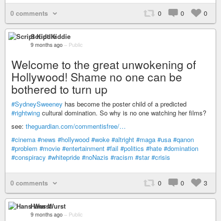
0 comments
0
0
0
Script Kiddie
9 months ago
–
Public
Welcome to the great unwokening of
Hollywood! Shame no one can be
bothered to turn up
#SydneySweeney
has become the poster child of a predicted
#rightwing
cultural domination. So why is no one watching her films?
see:
theguardian.com/commentisfree/…
#cinema
#news
#hollywood
#woke
#altright
#maga
#usa
#qanon
#problem
#movie
#entertainment
#fail
#politics
#hate
#domination
#conspiracy
#whitepride
#noNazis
#racism
#star
#crisis
0 comments
0
0
3
Hans Wurst
9 months ago
–
Public