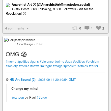
Anarchist Art Ⓐ (@AnarchistArt@mastodon.social)
4.53K Posts, 663 Following, 3.86K Followers · Art for the
Revolution! Ⓐ
4 comments
0
4
2
Script Kiddie
11 months ago
–
Public
OMG 😱
#meme
#politics
#guns
#violence
#crime
#usa
#politics
#problem
#society
#media
#news
#altright
#maga
#problem
#ethics
#terror
♲
HU Art Sound (2)
-
2025-09-14 20:19:54 GMT
Change my mind
#cartoon
by Paul
#Berge