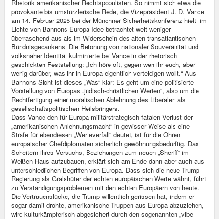
Rhetorik amerikanischer Rechtspopulisten. So nimmt sich etwa die
provokante bis umstürzlerische Rede, die Vizepräsident J. D. Vance
am 14. Februar 2025 bei der Münchner Sicherheitskonferenz hielt, im
Lichte von Bannons Europa-Idee betrachtet weit weniger
überraschend aus als im Widerschein des alten transatlantischen
Bündnisgedankens. Die Betonung von nationaler Souveränität und
volksnaher Identität kulminierte bei Vance in der rhetorisch
geschickten Feststellung: „Ich höre oft, gegen wen ihr euch, aber
wenig darüber, was ihr in Europa eigentlich verteidigen wollt.“ Aus
Bannons Sicht ist dieses „Was“ klar: Es geht um eine politisierte
Vorstellung von Europas „jüdisch-christlichen Werten“, also um die
Rechtfertigung einer moralischen Ablehnung des Liberalen als
gesellschaftspolitischen Heilsbringers.
Dass Vance den für Europa militärstrategisch fatalen Verlust der
„amerikanischen Anlehnungsmacht“ in gewisser Weise als eine
Strafe für ebendiesen „Werteverfall“ deutet, ist für die Ohren
europäischer Chefdiplomaten sicherlich gewöhnungsbedürftig. Das
Scheitern ihres Versuchs, Beziehungen zum neuen „Sheriff“ im
Weißen Haus aufzubauen, erklärt sich am Ende dann aber auch aus
unterschiedlichen Begriffen von Europa. Dass sich die neue Trump-
Regierung als Gralshüter der echten europäischen Werte wähnt, führt
zu Verständigungsproblemen mit den echten Europäern von heute.
Die Vertrauenslücke, die Trump willentlich gerissen hat, indem er
sogar damit drohte, amerikanische Truppen aus Europa abzuziehen,
wird kulturkämpferisch abgesichert durch den sogenannten „vibe