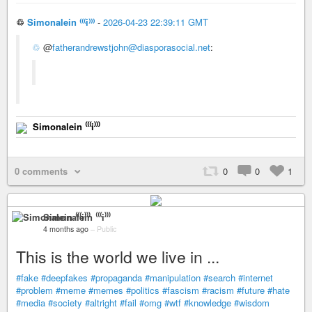
♲
Simonalein ⁽⁽⁽i⁾⁾⁾
-
2026-04-23 22:39:11 GMT
♲
@
fatherandrewstjohn@diasporasocial.net
:
Simonalein ⁽⁽⁽i⁾⁾⁾
0 comments
0
0
1
Simonalein ⁽⁽⁽i⁾⁾⁾
4 months ago
–
Public
This is the world we live in ...
#fake
#deepfakes
#propaganda
#manipulation
#search
#internet
#problem
#meme
#memes
#politics
#fascism
#racism
#future
#hate
#media
#society
#altright
#fail
#omg
#wtf
#knowledge
#wisdom