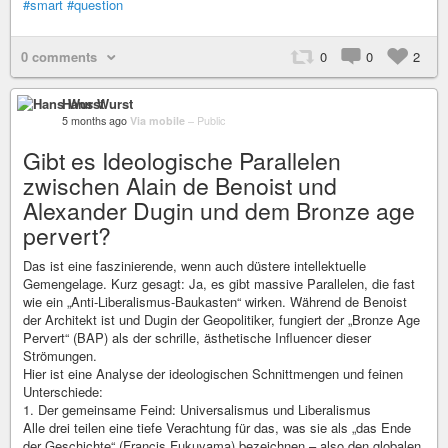
#smart
#question
0 comments
0
0
2
Hans Wurst
5 months ago
Via mobile
–
Public
Gibt es Ideologische Parallelen
zwischen Alain de Benoist und
Alexander Dugin und dem Bronze age
pervert?
Das ist eine faszinierende, wenn auch düstere intellektuelle
Gemengelage. Kurz gesagt: Ja, es gibt massive Parallelen, die fast
wie ein „Anti-Liberalismus-Baukasten“ wirken. Während de Benoist
der Architekt ist und Dugin der Geopolitiker, fungiert der „Bronze Age
Pervert“ (BAP) als der schrille, ästhetische Influencer dieser
Strömungen.
Hier ist eine Analyse der ideologischen Schnittmengen und feinen
Unterschiede:
1. Der gemeinsame Feind: Universalismus und Liberalismus
Alle drei teilen eine tiefe Verachtung für das, was sie als „das Ende
der Geschichte“ (Francis Fukuyama) bezeichnen – also den globalen