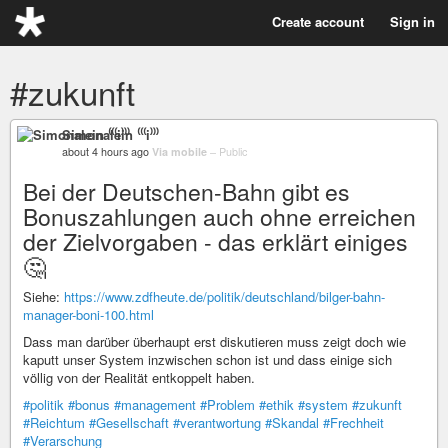
Create account
Sign in
#zukunft
Simonalein ⁽⁽⁽i⁾⁾⁾
about 4 hours ago
Via mobile
–
Public
Bei der Deutschen-Bahn gibt es
Bonuszahlungen auch ohne erreichen
der Zielvorgaben - das erklärt einiges
🤔
Siehe:
https://www.zdfheute.de/politik/deutschland/bilger-bahn-
manager-boni-100.html
Dass man darüber überhaupt erst diskutieren muss zeigt doch wie
kaputt unser System inzwischen schon ist und dass einige sich
völlig von der Realität entkoppelt haben.
#politik
#bonus
#management
#Problem
#ethik
#system
#zukunft
#Reichtum
#Gesellschaft
#verantwortung
#Skandal
#Frechheit
#Verarschung