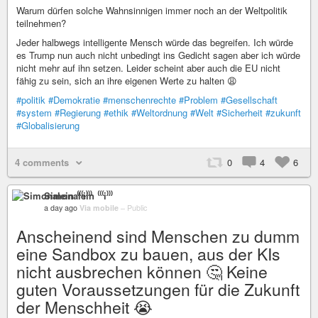
Warum dürfen solche Wahnsinnigen immer noch an der Weltpolitik
teilnehmen?
Jeder halbwegs intelligente Mensch würde das begreifen. Ich würde
es Trump nun auch nicht unbedingt ins Gedicht sagen aber ich würde
nicht mehr auf ihn setzen. Leider scheint aber auch die EU nicht
fähig zu sein, sich an ihre eigenen Werte zu halten 😩
#politik
#Demokratie
#menschenrechte
#Problem
#Gesellschaft
#system
#Regierung
#ethik
#Weltordnung
#Welt
#Sicherheit
#zukunft
#Globalisierung
4 comments
0
4
6
Simonalein ⁽⁽⁽i⁾⁾⁾
a day ago
Via mobile
–
Public
Anscheinend sind Menschen zu dumm
eine Sandbox zu bauen, aus der KIs
nicht ausbrechen können 🤔 Keine
guten Voraussetzungen für die Zukunft
der Menschheit 😭