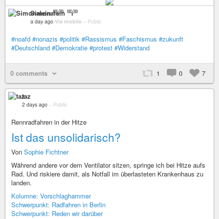
Simonalein ⁽⁽⁽i⁾⁾⁾
a day ago
Via mobile
–
Public
#noafd
#nonazis
#politik
#Rassismus
#Faschismus
#zukunft
#Deutschland
#Demokratie
#protest
#Widerstand
0 comments
1
0
7
taz
2 days ago
–
Public
Rennradfahren in der Hitze
Ist das unsolidarisch?
Von
Sophie Fichtner
Während andere vor dem Ventilator sitzen, springe ich bei Hitze aufs
Rad. Und riskiere damit, als Notfall im überlasteten Krankenhaus zu
landen.
Kolumne: Vorschlaghammer
Schwerpunkt: Radfahren in Berlin
Schwerpunkt: Reden wir darüber