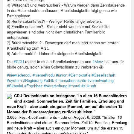
4) Wirtschaft und Verbraucher? - Warum werden dann Zehntausende
in der Autoindustrie entlassen, Arbeitslosigkeit steigt genau wie
Firmenpleiten.
5) Rente zukunfsfest? - Weniger Rente länger arbeiten.
6) Familie entlasten? - Sicher nicht wenn sie auf Sozialhilfe
angewiesen sind oder nicht dem christlichen Familienbild
entsprechen.
7) Bürokratieabbau? - Deswegen darf man jetzt schon sm ersten
Krankheitstag zum Arzt.
8) Arbeitsmarkt? - Daher die steigende Arbeitslosigkeit.
Die
#CDU
regiert in einem Paralleluniversum und
#Merz
hält uns für
blöde genug, solch einen Schwachsinn zu verbreiten 😭
#niewiedercdu
#niemehrcdu
#union
#Demokratie
#Gesellschaft
#system
#Regierung
#ethik
#menschenrechte
#verantwortung
#Skandal
#Frechheit
#Verarschung
#moral
#zukunft
CDU Deutschlands on Instagram: "In allen 16 Bundesländern
sind aktuell Sommerferien. Zeit für Familien, Erholung und
neue Kraft – aber auch ein guter Moment, um auf die ersten 15
Monate der Bundesregierung zurückzublicken."
2,665 likes, 4,558 comments - cdu on August 6, 2026: "In allen 16
Bundesländern sind aktuell Sommerferien. Zeit für Familien, Erholung
und neue Kraft – aber auch ein guter Moment, um auf die ersten 15
Monate der Bundesregierung zurückzublicken.".