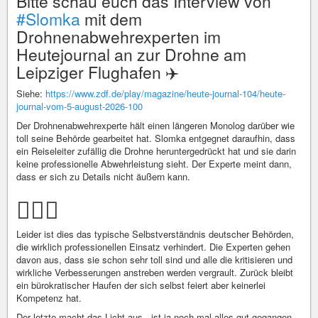
Bitte schau euch das Interview von
#Slomka
mit dem
Drohnenabwehrexperten im
Heutejournal an zur Drohne am
Leipziger Flughafen ✈️
Siehe:
https://www.zdf.de/play/magazine/heute-journal-104/heute-
journal-vom-5-august-2026-100
Der Drohnenabwehrexperte hält einen längeren Monolog darüber wie
toll seine Behörde gearbeitet hat. Slomka entgegnet daraufhin, dass
ein Reiseleiter zufällig die Drohne heruntergedrückt hat und sie darin
keine professionelle Abwehrleistung sieht. Der Experte meint dann,
dass er sich zu Details nicht äußern kann.
🤦🏻‍♀️
Leider ist dies das typische Selbstverständnis deutscher Behörden,
die wirklich professionellen Einsatz verhindert. Die Experten gehen
davon aus, dass sie schon sehr toll sind und alle die kritisieren und
wirkliche Verbesserungen anstreben werden vergrault. Zurück bleibt
ein bürokratischer Haufen der sich selbst feiert aber keinerlei
Kompetenz hat.
Der letzte macht das Licht aus - ist ja noch mal alles gut gegangen