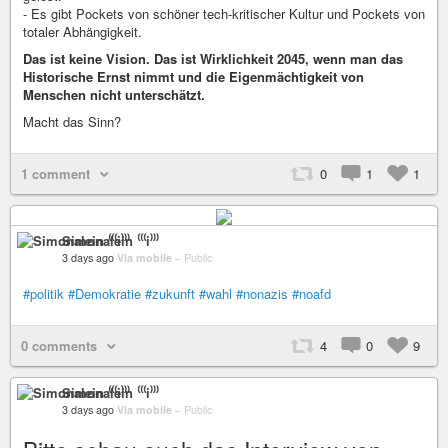
- Es gibt Pockets von schöner tech-kritischer Kultur und Pockets von
totaler Abhängigkeit.
Das ist keine Vision. Das ist Wirklichkeit 2045, wenn man das
Historische Ernst nimmt und die Eigenmächtigkeit von
Menschen nicht unterschätzt.
Macht das Sinn?
1 comment
0
1
1
Simonalein ⁽⁽⁽i⁾⁾⁾
3 days ago
Via mobile
–
Public
#politik
#Demokratie
#zukunft
#wahl
#nonazis
#noafd
0 comments
4
0
9
Simonalein ⁽⁽⁽i⁾⁾⁾
3 days ago
Via mobile
–
Public