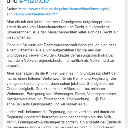
und
#Hitzetote
Siehe:
https://www.zdfheute.de/politik/deutschland/hitze-gipfel-
schutz-plan-verbaende-100.html
Also als ich das letzte mal mein Grundgesetz aufgeklappt habe
stand da was von Menschenrechten und Recht auf körperliche
Unversehrtheit. Aus den Menschenrechten leitet sich das Recht auf
Gesundheit ab.
Ohne ein Studium der Rechtswissenschaft behaupte ich hier, dass
einem Hitzetoten alle zuvor aufgezählten Rechte aus den
Grundgesetz verwehrt wurden. Glatter Verfassungsbruch strafbar
nach dem Völkerstrafgesetzbuch, mutmaßlich als Völkermord zu
bewerten.
Aber aber sagen da die Kritiker, wenn es im Grundgesetz steht dann
hat es einen höheren Stellenwert für die Politik und Regierung. Der
verlogene Haufen ignoriert doch schon jetzt das Grundgesetz bei
Obdachlosigkeit, Grenzkontrollen, Völkerrecht, bezahlbaren
Wohnraum, Enteignung von Wohnungen, Rente, Vermögenssteuer,
Krankenversicherung, Privatsphäre, Überwachung,... 😐 Die
scheißen aufs Grundgesetz und wir lassen es zu.
Jedes Volk bekommt die Regierung, die es verdient und damit die
Regierung ungestraft herrschen kann beschäftigen sie das Volk
damit, Grundgesetz-Änderungen zu fordern. So entsteht der Eindruck
die Regierung könne nichts machen weil es nicht im Grundgesetz