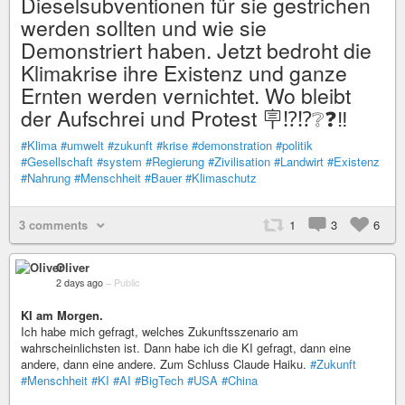
Dieselsubventionen für sie gestrichen
werden sollten und wie sie
Demonstriert haben. Jetzt bedroht die
Klimakrise ihre Existenz und ganze
Ernten werden vernichtet. Wo bleibt
der Aufschrei und Protest 🪧⁉️⁉️❔❓‼️
#Klima
#umwelt
#zukunft
#krise
#demonstration
#politik
#Gesellschaft
#system
#Regierung
#Zivilisation
#Landwirt
#Existenz
#Nahrung
#Menschheit
#Bauer
#Klimaschutz
3 comments
1
3
6
Oliver
2 days ago
–
Public
KI am Morgen.
Ich habe mich gefragt, welches Zukunftsszenario am
wahrscheinlichsten ist. Dann habe ich die KI gefragt, dann eine
andere, dann eine andere. Zum Schluss Claude Haiku.
#Zukunft
#Menschheit
#KI
#AI
#BigTech
#USA
#China