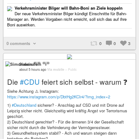
Verkehrsminister Bilger will Bahn-Boni an Ziele koppeln
Der neue Verkehrsminister Bilger kündigt Einschnitte für Bahn-
Manager an. Werden Vorgaben nicht erreicht, soll sich das auf ihre
Boni auswirken.
0 comments
0
0
3
Simonalein ⁽⁽⁽i⁾⁾⁾
about 5 hours ago
Via mobile
–
Public
Die
#CDU
feiert sich selbst - warum ❓
Siehe Achtung ⚠️ Instagram:
https://www.instagram.com/p/DbtHg2KCIr4/?img_index=2
1)
#Deutschland
sicherer? - Anschlag auf CSD und mit Drone auf
Leipzig sicher nicht. Gleichzeitig wird kräftig Angst vor Terrorismus
geschürt.
2) Deutschland gerechter? - Für die ärmeren 3/4 der Gesellschaft
sicher nicht durch die Verhinderung der Vermögenssteuer.
3) Gesundheitssystem stabil? - Ach und warum steigen dann
trotzdem die Beiträge?