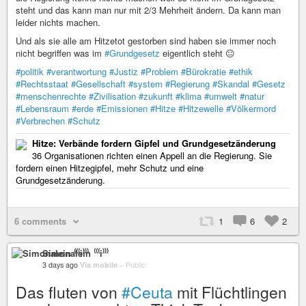
steht und das kann man nur mit 2/3 Mehrheit ändern. Da kann man
leider nichts machen.
Und als sie alle am Hitzetot gestorben sind haben sie immer noch
nicht begriffen was im
#Grundgesetz
eigentlich steht 😐
#politik
#verantwortung
#Justiz
#Problem
#Bürokratie
#ethik
#Rechtsstaat
#Gesellschaft
#system
#Regierung
#Skandal
#Gesetz
#menschenrechte
#Zivilisation
#zukunft
#klima
#umwelt
#natur
#Lebensraum
#erde
#Emissionen
#Hitze
#Hitzewelle
#Völkermord
#Verbrechen
#Schutz
Hitze: Verbände fordern Gipfel und Grundgesetzänderung
36 Organisationen richten einen Appell an die Regierung. Sie
fordern einen Hitzegipfel, mehr Schutz und eine
Grundgesetzänderung.
6 comments
1
6
2
Simonalein ⁽⁽⁽i⁾⁾⁾
3 days ago
Via mobile
–
Public
Das fluten von
#Ceuta
mit Flüchtlingen