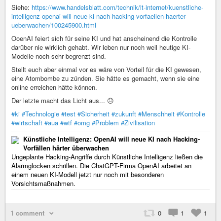
Siehe:
https://www.handelsblatt.com/technik/it-internet/kuenstliche-
intelligenz-openai-will-neue-ki-nach-hacking-vorfaellen-haerter-
ueberwachen/100245900.html
OoenAI feiert sich für seine KI und hat anscheinend die Kontrolle
darüber nie wirklich gehabt. Wir leben nur noch weil heutige KI-
Modelle noch sehr begrenzt sind.
Stellt euch aber einmal vor es wäre von Vorteil für die KI gewesen,
eine Atombombe zu zünden. Sie hätte es gemacht, wenn sie eine
online erreichen hätte können.
Der letzte macht das Licht aus... 😐
#ki
#Technologie
#test
#Sicherheit
#zukunft
#Menschheit
#Kontrolle
#wirtschaft
#aua
#wtf
#omg
#Problem
#Zivilisation
Künstliche Intelligenz: OpenAI will neue KI nach Hacking-
Vorfällen härter überwachen
Ungeplante Hacking-Angriffe durch Künstliche Intelligenz ließen die
Alarmglocken schrillen. Die ChatGPT-Firma OpenAI arbeitet an
einem neuen KI-Modell jetzt nur noch mit besonderen
Vorsichtsmaßnahmen.
1 comment
0
1
1