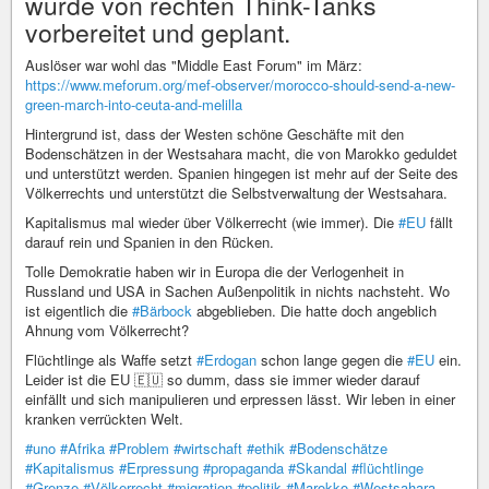
wurde von rechten Think-Tanks
vorbereitet und geplant.
Auslöser war wohl das "Middle East Forum" im März:
https://www.meforum.org/mef-observer/morocco-should-send-a-new-
green-march-into-ceuta-and-melilla
Hintergrund ist, dass der Westen schöne Geschäfte mit den
Bodenschätzen in der Westsahara macht, die von Marokko geduldet
und unterstützt werden. Spanien hingegen ist mehr auf der Seite des
Völkerrechts und unterstützt die Selbstverwaltung der Westsahara.
Kapitalismus mal wieder über Völkerrecht (wie immer). Die
#EU
fällt
darauf rein und Spanien in den Rücken.
Tolle Demokratie haben wir in Europa die der Verlogenheit in
Russland und USA in Sachen Außenpolitik in nichts nachsteht. Wo
ist eigentlich die
#Bärbock
abgeblieben. Die hatte doch angeblich
Ahnung vom Völkerrecht?
Flüchtlinge als Waffe setzt
#Erdogan
schon lange gegen die
#EU
ein.
Leider ist die EU 🇪🇺 so dumm, dass sie immer wieder darauf
einfällt und sich manipulieren und erpressen lässt. Wir leben in einer
kranken verrückten Welt.
#uno
#Afrika
#Problem
#wirtschaft
#ethik
#Bodenschätze
#Kapitalismus
#Erpressung
#propaganda
#Skandal
#flüchtlinge
#Grenze
#Völkerrecht
#migration
#politik
#Marokko
#Westsahara