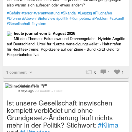
also warum sich aufregen oder etwas ändern?
#Gefahr
#terror
#verantwortung
#Skandal
#Leipzig
#Flughafen
#Drohne
#Abwehr
#interview
#politik
#Kompetenz
#Problem
#zukunft
#Gesellschaft
#system
heute journal vom 5. August 2026
Mit den Themen: Fakenews und Drohnengefahr - Hybride Angriffe
auf Deutschland; Urteil für "Letzte Verteidigungswelle" - Haftstrafen
für Rechtsextreme; Pop-Szene auf der Zinne - Bund kürzt Geld für
Reeperbahnfestival
1 comment
0
1
1
Simonalein ⁽⁽⁽i⁾⁾⁾
3 days ago
Via mobile
–
Public
Ist unsere Gesellschaft inswischen
komplett verblödet und ohne
Grundgesetz-Änderung läuft nichts
mehr in der Politik? Stichwort:
#Klima