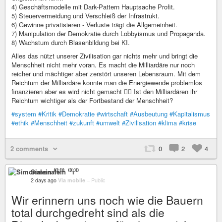
4) Geschäftsmodelle mit Dark-Pattern Hauptsache Profit.
5) Steuervermeidung und Verschleiß der Infrastrukt.
6) Gewinne privatisieren - Verluste trägt die Allgemeinheit.
7) Manipulation der Demokratie durch Lobbyismus und Propaganda.
8) Wachstum durch Blasenbildung bei KI.
Alles das nützt unserer Zivilisation gar nichts mehr und bringt die
Menschheit nicht mehr voran. Es macht die Milliardäre nur noch
reicher und mächtiger aber zerstört unseren Lebensraum. Mit dem
Reichtum der Milliardäre konnte man die Energiewende problemlos
finanzieren aber es wird nicht gemacht 🙅‍♂️ Ist den Milliardären ihr
Reichtum wichtiger als der Fortbestand der Menschheit?
#system
#Kritik
#Demokratie
#wirtschaft
#Ausbeutung
#Kapitalismus
#ethik
#Menschheit
#zukunft
#umwelt
#Zivilisation
#klima
#krise
2 comments
0
2
4
Simonalein ⁽⁽⁽i⁾⁾⁾
2 days ago
Via mobile
–
Public
Wir erinnern uns noch wie die Bauern
total durchgedreht sind als die