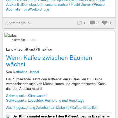
#zukunft
#Demokratie
#menschenrechte
#Flucht
#terror
#Presse
#journalismus
#Weltordnung
8 comments
0
8
5
taz
4 days ago
–
Public
Landwirtschaft und Klimakrise
Wenn Kaffee zwischen Bäumen
wächst
Von
Katharina Happel
Der Klimawandel setzt den Kaffeebauern in Brasilien zu. Einige
verabschieden sich von Monokulturen und experimentieren. Kann
das den Arabica retten?
Schwerpunkt: Klimawandel
Schwerpunkt: Lesestück Recherche und Reportage
#taz
#tageszeitung
#wochentaz
#Zukunft
#Kaffee
#Brasilien
Der Klimawandel erschwert den Kaffee-Anbau in Brasilien –