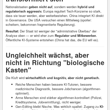
Nationalstaaten
geben nicht auf
, sondern werden
hybrid und
regulatorisch aggressiv.
Europa reguliert Tech-Konzerne so stark,
dass sie teuer werden, aber weiterbestehen. China integriert KI direkt
in Governance. Die USA versuchen einen Mittelweg (spoiler:
scheitern, bekommen fragmentierte Regulierung).
Resultat:
Der Staat ist weniger der "administrative Überbau" der
Analyse oben — er wird eher zum
Regulator und Mitbewerber.
Öffentliche KI-Systeme entstehen (China hat das, die EU will es).
Ungleichheit wächst, aber
nicht in Richtung "biologische
Kasten"
Die Kluft wird
wirtschaftlich und kognitiv, aber nicht genetisch.
Reiche Menschen haben bessere KI-Tutoren, bessere
medizinische Diagnostik, bessere Jobchancen (algorithmen-
optimiert).
Arme Menschen sind stärker algorithmen-kontrolliert (Polizei,
Kreditsysteme, Jobvermittlung), nicht weniger.
Gen-Editing bleibt Nische. Was wirklich spaltet: Zugang zu
KI-