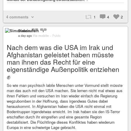
4 comments
1
4
2
Simonalein ⁽⁽⁽i⁾⁾⁾
a day ago
Via mobile
–
Public
Nach dem was die USA im Irak und
Afghanistan geleistet haben müsste
man ihnen das Recht für eine
eigenständige Außenpolitik entziehen
✊
So wie man psychisch labile Menschen unter Vormund stellt müsste
man das auch mit den USA machen. Sie lernen nicht mal etwas aus
ihren Fehlern und versuchen im Iran wieder einfach die Regierung
wegzubomben in der Hoffnung, dass irgendwas Gutes dabei
herauskommt. In Afghanistan haben die USA nicht einmal mit
Bodentruppen irgendetwas erreicht. Im Irak haben sie den IS-Terror
erschaffen durch ihr eingreifen und eine gesamte Region
destabilisiert. Die Flüchtlinge dieses Konfliktes haben wiederum
Europa in eine schwierige Lage gebracht.