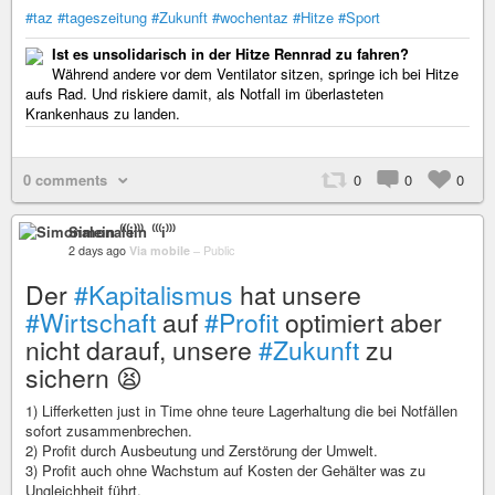
#taz
#tageszeitung
#Zukunft
#wochentaz
#Hitze
#Sport
Ist es unsolidarisch in der Hitze Rennrad zu fahren?
Während andere vor dem Ventilator sitzen, springe ich bei Hitze
aufs Rad. Und riskiere damit, als Notfall im überlasteten
Krankenhaus zu landen.
0 comments
0
0
0
Simonalein ⁽⁽⁽i⁾⁾⁾
2 days ago
Via mobile
–
Public
Der
#Kapitalismus
hat unsere
#Wirtschaft
auf
#Profit
optimiert aber
nicht darauf, unsere
#Zukunft
zu
sichern 😫
1) Lifferketten just in Time ohne teure Lagerhaltung die bei Notfällen
sofort zusammenbrechen.
2) Profit durch Ausbeutung und Zerstörung der Umwelt.
3) Profit auch ohne Wachstum auf Kosten der Gehälter was zu
Ungleichheit führt.