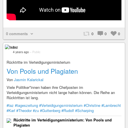
0 comments
0
0
0
taz
4 years ago
–
Public
Rücktritte im Verteidigungsministerium
Von Pools und Plagiaten
Von
Jasmin Kalarickal
Viele Po­li­ti­ke­r*in­nen haben ihre Chefposten im
Verteidigungsministerium nicht lange halten können. Die Reihe an
Rücktritten ist lang.
#taz
#tageszeitung
#Verteidigungsministerium
#Christine
#Lambrecht
#Karl
#Theodor
#zu
#Guttenberg
#Rudolf
#Scharping
Rücktritte im Verteidigungsministerium: Von Pools und
Plagiaten