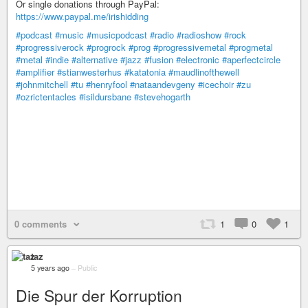
Or single donations through PayPal:
https://www.paypal.me/irishidding
#podcast
#music
#musicpodcast
#radio
#radioshow
#rock
#progressiverock
#progrock
#prog
#progressivemetal
#progmetal
#metal
#indie
#alternative
#jazz
#fusion
#electronic
#aperfectcircle
#amplifier
#stianwesterhus
#katatonia
#maudlinofthewell
#johnmitchell
#tu
#henryfool
#nataandevgeny
#icechoir
#zu
#ozrictentacles
#isildursbane
#stevehogarth
0 comments
1
0
1
taz
5 years ago
–
Public
Die Spur der Korruption