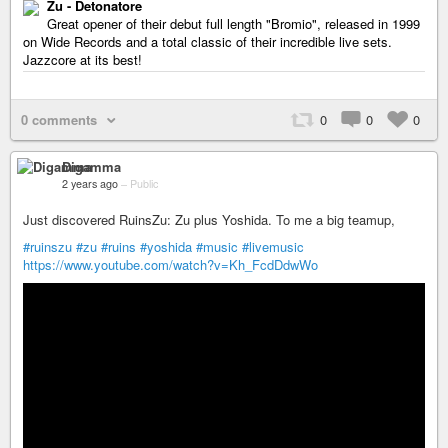
Zu - Detonatore
Great opener of their debut full length "Bromio", released in 1999
on Wide Records and a total classic of their incredible live sets.
Jazzcore at its best!
0 comments
0
0
0
Digamma
2 years ago
–
Public
Just discovered RuinsZu: Zu plus Yoshida. To me a big teamup,
#ruinszu
#zu
#ruins
#yoshida
#music
#livemusic
https://www.youtube.com/watch?v=Kh_FcdDdwWo