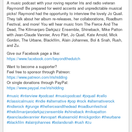
A music podcast with your roving reporter Iris and radio veteran
Raymond! Be prepared for weird accents and unpredictable musical
picks! Raymond had the opportunity to interview the lovely Jo Quail.
They talk about her album re-releases, her collaborations, Roadburn
Festival, and more! You will hear music from The Fierce And The
Dead, The Kilimanjaro Darkjazz Ensemble, Shineback, Mike Patton
with Jean-Claude Vannier, Arvo Pärt, Jo Quail, Kate Arnold, Mick
Gordon, The Urbane, Blackfilm, Alain Johannes, Bol & Snah, Rush,
and Zu.
Give our Facebook page a like:
https://www.facebook.com/beyondthedutch
Want to become a supporter?
Feel free to sponsor through Patreon:
https://www.patreon.com/irishidding
Or single donations through PayPal:
https://www.paypal.me/irishidding
#music
#interview
#podcast
#musicpodcast
#joquail
#cello
#classicalmusic
#indie
#alternative
#pop
#rock
#alternativerock
#indierock
#grunge
#thefierceandthedead
#roadburnfestival
#thekilimanjarodarkjazzensemble
#shineback
#mikepatton
#jeanclaudevannier
#arvopart
#katearnold
#mickgordon
#theurbane
#blackfilm
#alainjohannes
#bolandsnah
#rush
#zu