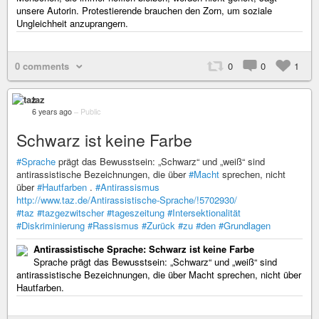
unsere Autorin. Protestierende brauchen den Zorn, um soziale
Ungleichheit anzuprangern.
0 comments
0
0
1
taz
6 years ago
–
Public
Schwarz ist keine Farbe
#Sprache
prägt das Bewusstsein: „Schwarz“ und „weiß“ sind
antirassistische Bezeichnungen, die über
#Macht
sprechen, nicht
über
#Hautfarben
.
#Antirassismus
http://www.taz.de/Antirassistische-Sprache/!5702930/
#taz
#tazgezwitscher
#tageszeitung
#Intersektionalität
#Diskriminierung
#Rassismus
#Zurück
#zu
#den
#Grundlagen
Antirassistische Sprache: Schwarz ist keine Farbe
Sprache prägt das Bewusstsein: „Schwarz“ und „weiß“ sind
antirassistische Bezeichnungen, die über Macht sprechen, nicht über
Hautfarben.