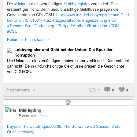
Die
#Union
hat ein vernünftiges
#Lobbyregister
verhindert. Das
erstaunt gar nicht. Denn undurchsichtige Geldflüsse prägen die
Geschichte von CDU/CSU.
http://www.taz.de/Lobbyregister-und-Geld-
bei-Union/!5751031/
#taz
#tazgezwitscher
#tageszeitung
#Karl
#Theodor
#zu
#Guttenberg
#Philipp
#Amthor
#Korruption
#CDU
#CSU
Kolumne: Finanzkasino
Lobbyregister und Geld bei der Union: Die Spur der
Korruption
Die Union hat ein vernünftiges Lobbyregister verhindert. Das erstaunt
gar nicht. Denn undurchsichtige Geldflüsse prägen die Geschichte
von CDU/CSU.
0 comments
1
0
4
Iris Hidding
6 years ago
–
Public
Beyond The Dutch Episode 25: The Schwarzwald Session 2 (Jo
Quail interview)