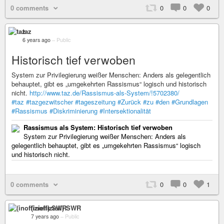
0 comments
0
0
0
taz
6 years ago
–
Public
Historisch tief verwoben
System zur Privilegierung weißer Menschen: Anders als gelegentlich
behauptet, gibt es „umgekehrten Rassismus“ logisch und historisch
nicht.
http://www.taz.de/Rassismus-als-System/!5702380/
#taz
#tazgezwitscher
#tageszeitung
#Zurück
#zu
#den
#Grundlagen
#Rassismus
#Diskriminierung
#Intersektionalität
Rassismus als System: Historisch tief verwoben
System zur Privilegierung weißer Menschen: Anders als
gelegentlich behauptet, gibt es „umgekehrten Rassismus“ logisch
und historisch nicht.
0 comments
0
0
1
(inoffiziell) SWR
7 years ago
–
Public