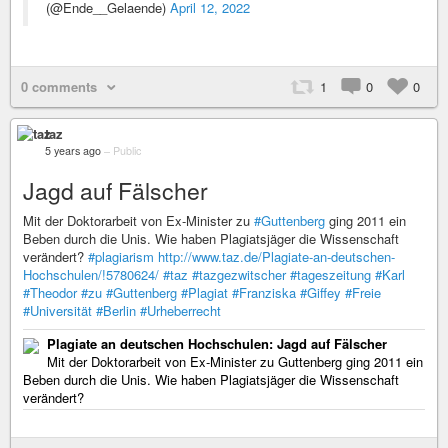
(@Ende__Gelaende)
April 12, 2022
0 comments
1
0
0
taz
5 years ago
–
Public
Jagd auf Fälscher
Mit der Doktorarbeit von Ex-Minister zu
#Guttenberg
ging 2011 ein
Beben durch die Unis. Wie haben Plagiatsjäger die Wissenschaft
verändert?
#plagiarism
http://www.taz.de/Plagiate-an-deutschen-
Hochschulen/!5780624/
#taz
#tazgezwitscher
#tageszeitung
#Karl
#Theodor
#zu
#Guttenberg
#Plagiat
#Franziska
#Giffey
#Freie
#Universität
#Berlin
#Urheberrecht
Plagiate an deutschen Hochschulen: Jagd auf Fälscher
Mit der Doktorarbeit von Ex-Minister zu Guttenberg ging 2011 ein
Beben durch die Unis. Wie haben Plagiatsjäger die Wissenschaft
verändert?