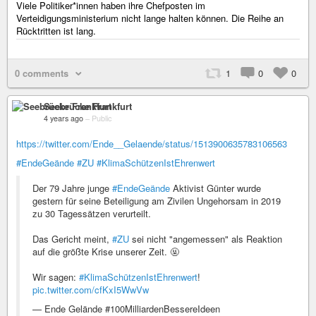
Viele Po­li­ti­ke­r*in­nen haben ihre Chefposten im
Verteidigungsministerium nicht lange halten können. Die Reihe an
Rücktritten ist lang.
0 comments
1
0
0
Seebrücke Frankfurt
4 years ago
–
Public
https://twitter.com/Ende__Gelaende/status/1513900635783106563
#EndeGeände
#ZU
#KlimaSchützenIstEhrenwert
Der 79 Jahre junge
#EndeGeände
Aktivist Günter wurde
gestern für seine Beteiligung am Zivilen Ungehorsam in 2019
zu 30 Tagessätzen verurteilt.
Das Gericht meint,
#ZU
sei nicht "angemessen" als Reaktion
auf die größte Krise unserer Zeit. 🤬
Wir sagen:
#KlimaSchützenIstEhrenwert
!
pic.twitter.com/cfKxI5WwVw
— Ende Gelände #100MilliardenBessereIdeen