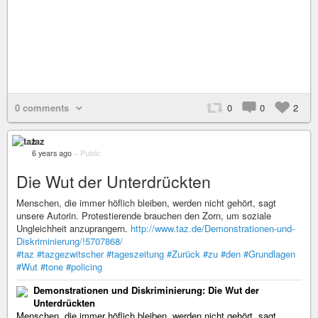
0 comments
0
0
2
taz
6 years ago
–
Public
Die Wut der Unterdrückten
Menschen, die immer höflich bleiben, werden nicht gehört, sagt
unsere Autorin. Protestierende brauchen den Zorn, um soziale
Ungleichheit anzuprangern.
http://www.taz.de/Demonstrationen-und-
Diskriminierung/!5707868/
#taz
#tazgezwitscher
#tageszeitung
#Zurück
#zu
#den
#Grundlagen
#Wut
#tone
#policing
Demonstrationen und Diskriminierung: Die Wut der
Unterdrückten
Menschen, die immer höflich bleiben, werden nicht gehört, sagt