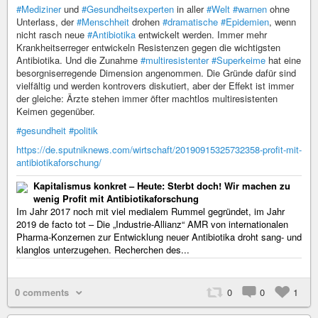
#Mediziner
und
#Gesundheitsexperten
in aller
#Welt
#warnen
ohne
Unterlass, der
#Menschheit
drohen
#dramatische
#Epidemien
, wenn
nicht rasch neue
#Antibiotika
entwickelt werden. Immer mehr
Krankheitserreger entwickeln Resistenzen gegen die wichtigsten
Antibiotika. Und die Zunahme
#multiresistenter
#Superkeime
hat eine
besorgniserregende Dimension angenommen. Die Gründe dafür sind
vielfältig und werden kontrovers diskutiert, aber der Effekt ist immer
der gleiche: Ärzte stehen immer öfter machtlos multiresistenten
Keimen gegenüber.
#gesundheit
#politik
https://de.sputniknews.com/wirtschaft/20190915325732358-profit-mit-
antibiotikaforschung/
Kapitalismus konkret – Heute: Sterbt doch! Wir machen zu
wenig Profit mit Antibiotikaforschung
Im Jahr 2017 noch mit viel medialem Rummel gegründet, im Jahr
2019 de facto tot – Die „Industrie-Allianz“ AMR von internationalen
Pharma-Konzernen zur Entwicklung neuer Antibiotika droht sang- und
klanglos unterzugehen. Recherchen des...
0 comments
0
0
1