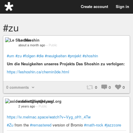
Create account
Sign in
#zu
Le Shoshin
about a month ago
–
Public
#um
#zu
#folgen
#die
#neuigkeiten
#projekt
#shoshin
Um die Neuigkeiten unseres Projekts Das Shoshin zu verfolgen:
https://leshoshin.ca/chemin3de.html
0 comments
0
0
0
axidentalist@sysad.org
2 years ago
–
Public
https://iv.melmac.space/watch?v=Vyg_oH1_4Tw
#Zu
from the
#remastered
version of Bromio
#math-rock
#jazzcore