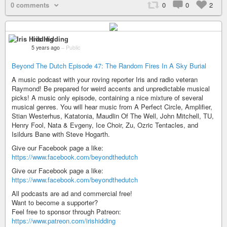
0 comments
0
0
2
Iris Hidding
5 years ago
–
Public
Beyond The Dutch Episode 47: The Random Fires In A Sky Burial
A music podcast with your roving reporter Iris and radio veteran
Raymond! Be prepared for weird accents and unpredictable musical
picks! A music only episode, containing a nice mixture of several
musical genres. You will hear music from A Perfect Circle, Amplifier,
Stian Westerhus, Katatonia, Maudlin Of The Well, John Mitchell, TU,
Henry Fool, Nata & Evgeny, Ice Choir, Zu, Ozric Tentacles, and
Isildurs Bane with Steve Hogarth.
Give our Facebook page a like:
https://www.facebook.com/beyondthedutch
Give our Facebook page a like:
https://www.facebook.com/beyondthedutch
All podcasts are ad and commercial free!
Want to become a supporter?
Feel free to sponsor through Patreon:
https://www.patreon.com/irishidding