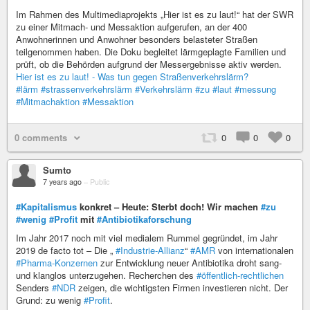
Im Rahmen des Multimediaprojekts „Hier ist es zu laut!“ hat der SWR
zu einer Mitmach- und Messaktion aufgerufen, an der 400
Anwohnerinnen und Anwohner besonders belasteter Straßen
teilgenommen haben. Die Doku begleitet lärmgeplagte Familien und
prüft, ob die Behörden aufgrund der Messergebnisse aktiv werden.
Hier ist es zu laut! - Was tun gegen Straßenverkehrslärm?
#lärm
#strassenverkehrslärm
#Verkehrslärm
#zu
#laut
#messung
#Mitmachaktion
#Messaktion
0 comments
0
0
0
Sumto
7 years ago
–
Public
#Kapitalismus
konkret – Heute: Sterbt doch! Wir machen
#zu
#wenig
#Profit
mit
#Antibiotikaforschung
Im Jahr 2017 noch mit viel medialem Rummel gegründet, im Jahr
2019 de facto tot – Die „
#Industrie-Allianz
“
#AMR
von internationalen
#Pharma-Konzernen
zur Entwicklung neuer Antibiotika droht sang-
und klanglos unterzugehen. Recherchen des
#öffentlich-rechtlichen
Senders
#NDR
zeigen, die wichtigsten Firmen investieren nicht. Der
Grund: zu wenig
#Profit
.