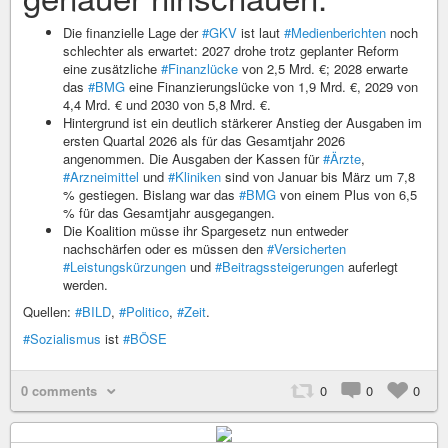
Die finanzielle Lage der
#GKV
ist laut
#Medienberichten
noch
schlechter als erwartet: 2027 drohe trotz geplanter Reform
eine zusätzliche
#Finanzlücke
von 2,5 Mrd. €; 2028 erwarte
das
#BMG
eine Finanzierungslücke von 1,9 Mrd. €, 2029 von
4,4 Mrd. € und 2030 von 5,8 Mrd. €.
Hintergrund ist ein deutlich stärkerer Anstieg der Ausgaben im
ersten Quartal 2026 als für das Gesamtjahr 2026
angenommen. Die Ausgaben der Kassen für
#Ärzte
,
#Arzneimittel
und
#Kliniken
sind von Januar bis März um 7,8
% ⁠gestiegen. Bislang war das
#BMG
von einem Plus von 6,5
% für das Gesamtjahr ausgegangen.
Die Koalition müsse ihr Spargesetz nun entweder
nachschärfen oder es müssen den
#Versicherten
#Leistungskürzungen
und
#Beitragssteigerungen
auferlegt
werden.
Quellen:
#BILD
,
#Politico
,
#Zeit
.
#Sozialismus
ist
#BÖSE
0 comments
0
0
0