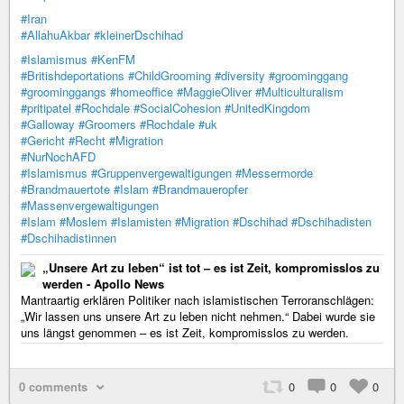
#Iran
#AllahuAkbar
#kleinerDschihad
#Islamismus
#KenFM
#Britishdeportations
#ChildGrooming
#diversity
#groominggang
#groominggangs
#homeoffice
#MaggieOliver
#Multiculturalism
#pritipatel
#Rochdale
#SocialCohesion
#UnitedKingdom
#Galloway
#Groomers
#Rochdale
#uk
#Gericht
#Recht
#Migration
#NurNochAFD
#Islamismus
#Gruppenvergewaltigungen
#Messermorde
#Brandmauertote
#Islam
#Brandmaueropfer
#Massenvergewaltigungen
#Islam
#Moslem
#Islamisten
#Migration
#Dschihad
#Dschihadisten
#Dschihadistinnen
„Unsere Art zu leben“ ist tot – es ist Zeit, kompromisslos zu
werden - Apollo News
Mantraartig erklären Politiker nach islamistischen Terroranschlägen:
„Wir lassen uns unsere Art zu leben nicht nehmen.“ Dabei wurde sie
uns längst genommen – es ist Zeit, kompromisslos zu werden.
0 comments
0
0
0