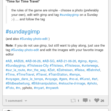
"
Time for Time Travel
"
the rules of the game are simple - choose a photo (preferably
your own), edit with gimp and tag
#sundaygimp
on a Sunday
;-) … and follow the tag
#sundaygimp
(and also
#Sunday-photo-edit
)
Note
: if you do not use gimp, but still want to play along, just use the
tag
#Sunday-photo-edit
and edit the images with your favorite image
editor
#AB
,
#AB26
,
#AB-06-26
,
#AB-SG
,
#AB-21-06-26
,
#gimp
,
#gmic
,
#Sundaygimp
,
#Tristesse-City
#Tristess
,
#Tristesse
,
#unterwegs
,
#sur_la_route
,
#on_the_way
,
#Zeit
,
#Zeitreisen
,
#Reise
,
#Bahnhof
,
#Time
,
#TimeTravel
,
#Travel
,
#TrainStation
,
#temps
,
#voyages_dans_le_temps
,
#voyage
,
#gare
,
#no-ai
,
#Kunst
,
#art
,
#Bildbearbeitung
,
#Bildmanipulation
,
#retouche-d-image
,
#photo
,
#Foto
,
#m
, yphoto,
#myart
,
#mywork
1 comment
1
1
26