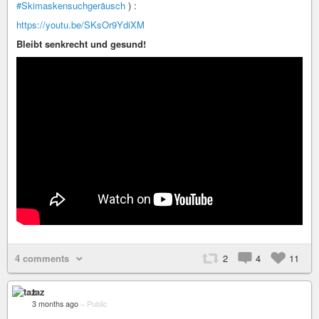
#Skimaskensuchgeräusch
) :
https://youtu.be/SKsOr9YdiXM
Bleibt senkrecht und gesund!
4 comments
2
4
11
taz
3 months ago
–
Public