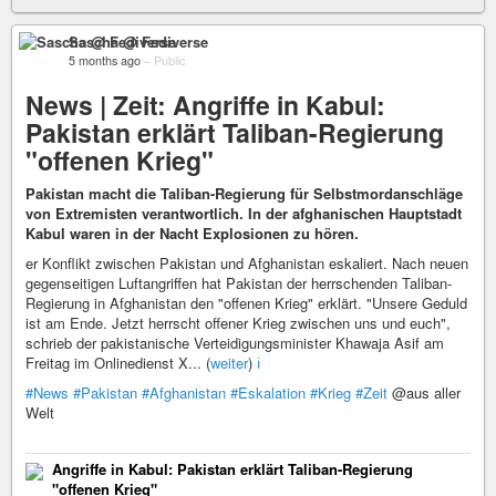
Sascha @ Fediverse
5 months ago
–
Public
News | Zeit: Angriffe in Kabul:
Pakistan erklärt Taliban-Regierung
"offenen Krieg"
Pakistan macht die Taliban-Regierung für Selbstmordanschläge
von Extremisten verantwortlich. In der afghanischen Hauptstadt
Kabul waren in der Nacht Explosionen zu hören.
er Konflikt zwischen Pakistan und Afghanistan eskaliert. Nach neuen
gegenseitigen Luftangriffen hat Pakistan der herrschenden Taliban-
Regierung in Afghanistan den "offenen Krieg" erklärt. "Unsere Geduld
ist am Ende. Jetzt herrscht offener Krieg zwischen uns und euch",
schrieb der pakistanische Verteidigungsminister Khawaja Asif am
Freitag im Onlinedienst X... (
weiter
)
ℹ️
#News
#Pakistan
#Afghanistan
#Eskalation
#Krieg
#Zeit
@aus aller
Welt
Angriffe in Kabul: Pakistan erklärt Taliban-Regierung
"offenen Krieg"