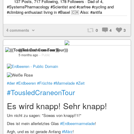
137 Posts, 717 Following, 178 Followers · Dad of 4,
#SystemsPharmacology #Scientist and #carfree #cycling and
#climbing enthusiast living in #Basel 🇨🇭 Also: #antifa
4 comments
0
4
3
(((Tousled Crane on Tour)))
5 months ago
–
Public
#dwr
#Erdbeeren
#Früchte
#Marmelade
#Zeit
#TousledCraneonTour
Es wird knapp! Sehr knapp!
Um nicht zu sagen: "Sowas von knapp!!1!"
Dies ist mein allerletztes Glas
#Erdbeermarmelade
!
Argh, und es ist gerade Anfang
#März
!