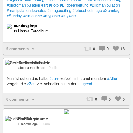
#photomanipulation
#art
#Foto
#Bildbearbeitung
#Bildmanipulation
#manipulationdephotos
#imageediting
#retouchedimage
#Sonntag
#Sunday
#dimanche
#myphoto
#mywork
sundaygimp
in Harrys Fotoalbum
9 comments
0
9
18
Gerhard Hallstein
about a month ago
–
Public
Nun ist schon das halbe
#Jahr
vorbei - mit zunehmendem
#Alter
vergeht die
#Zeit
viel schneller als in der
#Jugend
.
0 comments
0
0
0
(: aNNa :) blume
2 months ago
–
Public