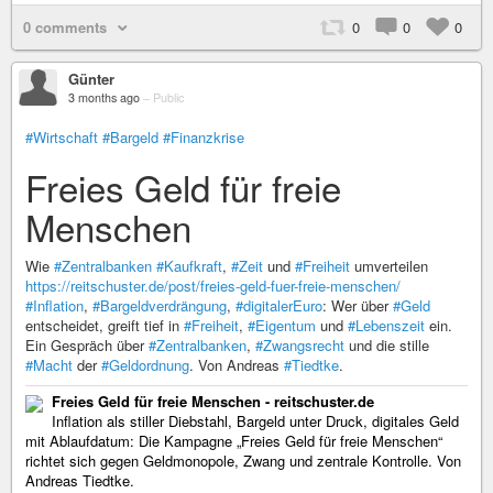
0 comments
0
0
0
Günter
3 months ago
–
Public
#Wirtschaft
#Bargeld
#Finanzkrise
Freies Geld für freie
Menschen
Wie
#Zentralbanken
#Kaufkraft
,
#Zeit
und
#Freiheit
umverteilen
https://reitschuster.de/post/freies-geld-fuer-freie-menschen/
#Inflation
,
#Bargeldverdrängung
,
#digitalerEuro
: Wer über
#Geld
entscheidet, greift tief in
#Freiheit
,
#Eigentum
und
#Lebenszeit
ein.
Ein Gespräch über
#Zentralbanken
,
#Zwangsrecht
und die stille
#Macht
der
#Geldordnung
. Von Andreas
#Tiedtke
.
Freies Geld für freie Menschen - reitschuster.de
Inflation als stiller Diebstahl, Bargeld unter Druck, digitales Geld
mit Ablaufdatum: Die Kampagne „Freies Geld für freie Menschen“
richtet sich gegen Geldmonopole, Zwang und zentrale Kontrolle. Von
Andreas Tiedtke.