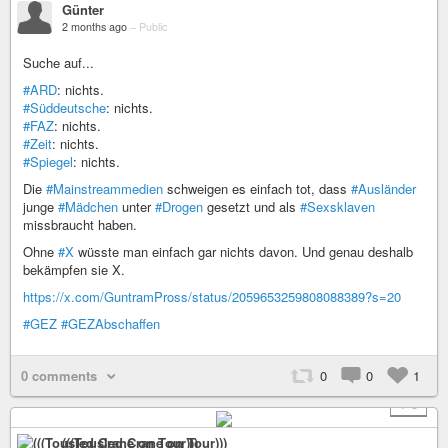
Günter
2 months ago
–
Public
Suche auf...
#ARD
: nichts.
#Süddeutsche
: nichts.
#FAZ
: nichts.
#Zeit
: nichts.
#Spiegel
: nichts.
Die
#Mainstreammedien
schweigen es einfach tot, dass
#Ausländer
junge
#Mädchen
unter
#Drogen
gesetzt und als
#Sexsklaven
missbraucht haben.
Ohne
#X
wüsste man einfach gar nichts davon. Und genau deshalb
bekämpfen sie X.
https://x.com/GuntramPross/status/2059653259808088389?s=20
#GEZ
#GEZAbschaffen
0 comments
0
0
1
+ 3
(((Tousled Crane on Tour)))