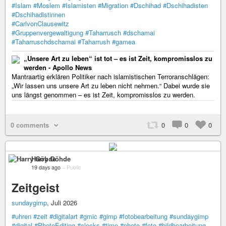
#Islam
#Moslem
#Islamisten
#Migration
#Dschihad
#Dschihadisten
#Dschihadistinnen
#CarlvonClausewitz
#Gruppenvergewaltigung
#Taharrusch
#dschamai
#Taharruschdschamai
#Taharrush
#gamea
„Unsere Art zu leben“ ist tot – es ist Zeit, kompromisslos zu
werden - Apollo News
Mantraartig erklären Politiker nach islamistischen Terroranschlägen:
„Wir lassen uns unsere Art zu leben nicht nehmen.“ Dabei wurde sie
uns längst genommen – es ist Zeit, kompromisslos zu werden.
0 comments
0
0
0
Harry Göhde
19 days ago
–
Public
Zeitgeist
sundaygimp
, Juli 2026
#uhren
#zeit
#digitalart
#gmic
#gimp
#fotobearbeitung
#sundaygimp
#digital
#PhotoEditing
#clocks
#time
#photo
#foto
#bildbearbeitung