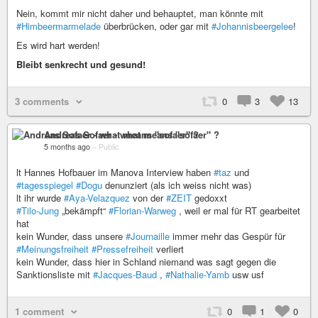
Nein, kommt mir nicht daher und behauptet, man könnte mit
#Himbeermarmelade
überbrücken, oder gar mit
#Johannisbeergelee
!
Es wird hart werden!
Bleibt senkrecht und gesund!
3 comments
0
3
13
Andreas Sofaer - what means "sofaer" ?
5 months ago
–
Public
lt Hannes Hofbauer im Manova Interview haben
#taz
und
#tagesspiegel
#Dogu
denunziert (als ich weiss nicht was)
lt ihr wurde
#Aya-Velazquez
von der
#ZEIT
gedoxxt
#Tilo-Jung
„bekämpft“
#Florian-Warweg
, weil er mal für RT gearbeitet
hat
kein Wunder, dass unsere
#Journaille
immer mehr das Gespür für
#Meinungsfreiheit
#Pressefreiheit
verliert
kein Wunder, dass hier in Schland niemand was sagt gegen die
Sanktionsliste mit
#Jacques-Baud
,
#Nathalie-Yamb
usw usf
1 comment
0
1
0