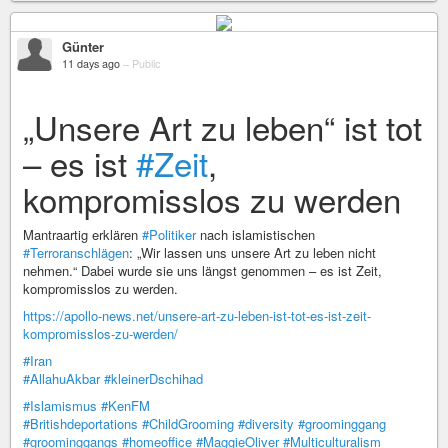
Günter
11 days ago
–
Public
„Unsere Art zu leben“ ist tot
– es ist
#Zeit
,
kompromisslos zu werden
Mantraartig erklären
#Politiker
nach islamistischen
#Terroranschlägen
: „Wir lassen uns unsere Art zu leben nicht
nehmen.“ Dabei wurde sie uns längst genommen – es ist Zeit,
kompromisslos zu werden.
https://apollo-news.net/unsere-art-zu-leben-ist-tot-es-ist-zeit-
kompromisslos-zu-werden/
#Iran
#AllahuAkbar
#kleinerDschihad
#Islamismus
#KenFM
#Britishdeportations
#ChildGrooming
#diversity
#groominggang
#groominggangs
#homeoffice
#MaggieOliver
#Multiculturalism