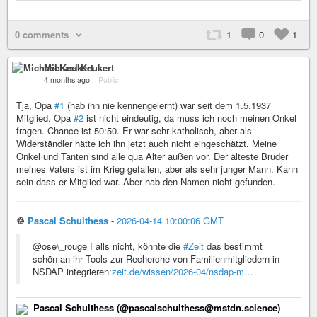
0 comments
1
0
1
Michael Keukert
4 months ago
–
Public
Tja, Opa
#1
(hab ihn nie kennengelernt) war seit dem 1.5.1937
Mitglied. Opa
#2
ist nicht eindeutig, da muss ich noch meinen Onkel
fragen. Chance ist 50:50. Er war sehr katholisch, aber als
Widerständler hätte ich ihn jetzt auch nicht eingeschätzt. Meine
Onkel und Tanten sind alle qua Alter außen vor. Der älteste Bruder
meines Vaters ist im Krieg gefallen, aber als sehr junger Mann. Kann
sein dass er Mitglied war. Aber hab den Namen nicht gefunden.
♲
Pascal Schulthess
-
2026-04-14 10:00:06 GMT
@ose\_rouge Falls nicht, könnte die
#Zeit
das bestimmt
schön an ihr Tools zur Recherche von Familienmitgliedern in
NSDAP integrieren:
zeit.de/wissen/2026-04/nsdap-m…
Pascal Schulthess (@pascalschulthess@mstdn.science)