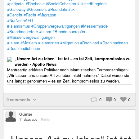
#pritipatel
#Rochdale
#SocialCohesion
#UnitedKingdom
#Galloway
#Groomers
#Rochdale
#uk
#Gericht
#Recht
#Migration
#NurNochAFD
#Islamismus
#Gruppenvergewaltigungen
#Messermorde
#Brandmauertote
#Islam
#Brandmaueropfer
#Massenvergewaltigungen
#Islam
#Moslem
#Islamisten
#Migration
#Dschihad
#Dschihadisten
#Dschihadistinnen
„Unsere Art zu leben“ ist tot – es ist Zeit, kompromisslos zu
werden - Apollo News
Mantraartig erklären Politiker nach islamistischen Terroranschlägen:
„Wir lassen uns unsere Art zu leben nicht nehmen.“ Dabei wurde sie
uns längst genommen – es ist Zeit, kompromisslos zu werden.
0 comments
0
0
0
Günter
11 days ago
–
Public
„Unsere Art zu leben“ ist tot