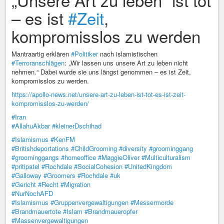
– es ist
#Zeit
,
kompromisslos zu werden
Mantraartig erklären
#Politiker
nach islamistischen
#Terroranschlägen
: „Wir lassen uns unsere Art zu leben nicht
nehmen.“ Dabei wurde sie uns längst genommen – es ist Zeit,
kompromisslos zu werden.
https://apollo-news.net/unsere-art-zu-leben-ist-tot-es-ist-zeit-
kompromisslos-zu-werden/
#Iran
#AllahuAkbar
#kleinerDschihad
#Islamismus
#KenFM
#Britishdeportations
#ChildGrooming
#diversity
#groominggang
#groominggangs
#homeoffice
#MaggieOliver
#Multiculturalism
#pritipatel
#Rochdale
#SocialCohesion
#UnitedKingdom
#Galloway
#Groomers
#Rochdale
#uk
#Gericht
#Recht
#Migration
#NurNochAFD
#Islamismus
#Gruppenvergewaltigungen
#Messermorde
#Brandmauertote
#Islam
#Brandmaueropfer
#Massenvergewaltigungen