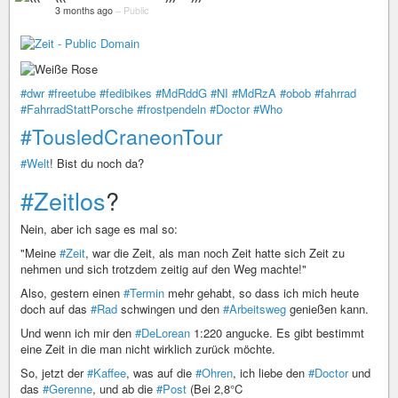
3 months ago
–
Public
#dwr
#freetube
#fedibikes
#MdRddG
#NI
#MdRzA
#obob
#fahrrad
#FahrradStattPorsche
#frostpendeln
#Doctor
#Who
#TousledCraneonTour
#Welt
! Bist du noch da?
#Zeitlos
?
Nein, aber ich sage es mal so:
"Meine
#Zeit
, war die Zeit, als man noch Zeit hatte sich Zeit zu
nehmen und sich trotzdem zeitig auf den Weg machte!"
Also, gestern einen
#Termin
mehr gehabt, so dass ich mich heute
doch auf das
#Rad
schwingen und den
#Arbeitsweg
genießen kann.
Und wenn ich mir den
#DeLorean
1:220 angucke. Es gibt bestimmt
eine Zeit in die man nicht wirklich zurück möchte.
So, jetzt der
#Kaffee
, was auf die
#Ohren
, ich liebe den
#Doctor
und
das
#Gerenne
, und ab die
#Post
(Bei 2,8°C