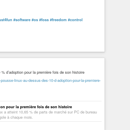
ust4fun
#software
#os
#foss
#freedom
#control
 d’adoption pour la première fois de son histoire
-pousse-linux-au-dessus-des-10-d-adoption-pour-la-premiere-
n pour la première fois de son histoire
inux a atteint 10,65 % de parts de marché sur PC de bureau
gole à chaque mois.