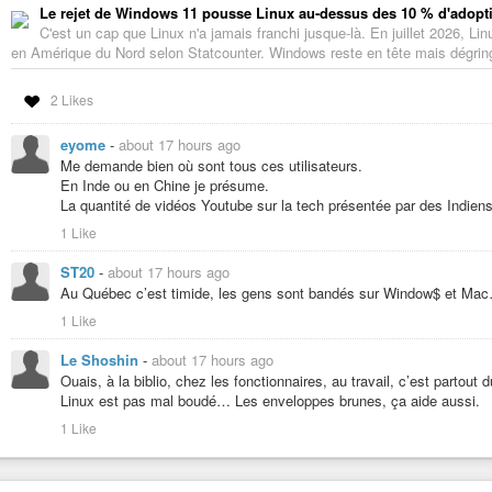
Le rejet de Windows 11 pousse Linux au-dessus des 10 % d'adoptio
C'est un cap que Linux n'a jamais franchi jusque-là. En juillet 2026, L
en Amérique du Nord selon Statcounter. Windows reste en tête mais dégrin
2 Likes
eyome
-
about 17 hours ago
Me demande bien où sont tous ces utilisateurs.
En Inde ou en Chine je présume.
La quantité de vidéos Youtube sur la tech présentée par des Indiens
1 Like
ST20
-
about 17 hours ago
Au Québec c’est timide, les gens sont bandés sur Window$ et Ma
1 Like
Le Shoshin
-
about 17 hours ago
Ouais, à la biblio, chez les fonctionnaires, au travail, c’est partou
Linux est pas mal boudé… Les enveloppes brunes, ça aide aussi.
1 Like