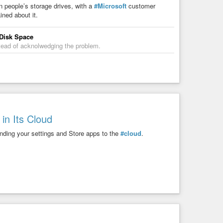
on people’s storage drives, with a
#Microsoft
customer
erheit
ned about it.
Disk Space
tead of acknolwedging the problem.
in Its Cloud
ding your settings and Store apps to the
#cloud
.