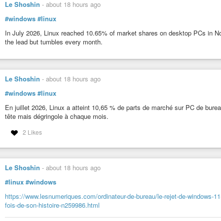
Le Shoshin
-
about 18 hours ago
#windows
#linux
In July 2026, Linux reached 10.65% of market shares on desktop PCs in No
the lead but tumbles every month.
Le Shoshin
-
about 18 hours ago
#windows
#linux
En juillet 2026, Linux a atteint 10,65 % de parts de marché sur PC de bur
tête mais dégringole à chaque mois.
2 Likes
Le Shoshin
-
about 18 hours ago
#linux
#windows
https://www.lesnumeriques.com/ordinateur-de-bureau/le-rejet-de-windows-11
fois-de-son-histoire-n259986.html