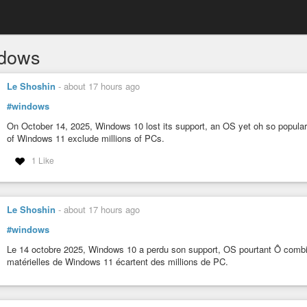
dows
Le Shoshin
-
about 17 hours ago
#windows
On October 14, 2025, Windows 10 lost its support, an OS yet oh so popula
of Windows 11 exclude millions of PCs.
1 Like
Le Shoshin
-
about 17 hours ago
#windows
Le 14 octobre 2025, Windows 10 a perdu son support, OS pourtant Ô combie
matérielles de Windows 11 écartent des millions de PC.