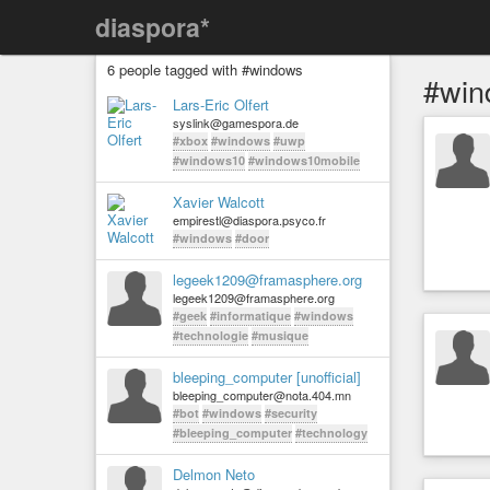
diaspora*
6 people tagged with #windows
#win
Lars-Eric Olfert
syslink@gamespora.de
#xbox
#windows
#uwp
#windows10
#windows10mobile
Xavier Walcott
empirestl@diaspora.psyco.fr
#windows
#door
legeek1209@framasphere.org
legeek1209@framasphere.org
#geek
#informatique
#windows
#technologie
#musique
bleeping_computer [unofficial]
bleeping_computer@nota.404.mn
#bot
#windows
#security
#bleeping_computer
#technology
Delmon Neto