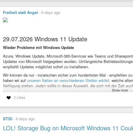
Freiheit statt Angst
-
8 days ago
29.07.2026 Windows 11 Update
Wieder Probleme mit Windows Update
Azure, Windows Update, Microsoft-365-Services wie Teams und Sharepoin
Updates von Microsoft freigegeben wurden. Umfangreiche Betriebsstörungen 
empfiehlt Updates möglichst sofort zu installieren.
Wir können da nur - inzwischen sicher zum hundertsten Mal - empfehlen zu f
haben wir auf
unseren Seiten an verschiedenen Stellen erklärt
, welche alte
Verfügung stehen. Jede/r sollte in dieser Auswahl, die sich mit der Zeit auc
Show more
eigenen Bedürfnisse geeignet sind. Jedenfalls sehen wir nicht ein für ein
zahlen …
2 Likes
Mehr dazu bei
https://www.pcwelt.de/article/3200332/nach-den-problemen-nu
Kategorie[21]: Unsere Themen in der Presse Short-Link dieser Seite: a-fsa
Link zu dieser Seite:
https://www.a-fsa.de/de/articles/9608-20260729-windo
ST20
-
9 days ago
Link im Tor-Netzwerk:
http://a6pdp5vmmw4zm5tifrc3qo2pyz7mvnk4zzimpesn
windows-11-update.html
LOL! Storage Bug on Microsoft Windows 11 Cou
Tags:
#Update
#Probleme
#Windows
#Microsoft
#Outlook
#Lizenzkost