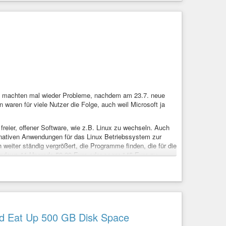
t machten mal wieder Probleme, nachdem am 23.7. neue
waren für viele Nutzer die Folge, auch weil Microsoft ja
reier, offener Software, wie z.B. Linux zu wechseln. Auch
rnativen Anwendungen für das Linux Betriebssystem zur
h weiter ständig vergrößert, die Programme finden, die für die
 Windows-11-Upgrade 59,99 Euro oder sogar 145 Euro zu
n-soll-windows-update-aktualisiert-werden.html
.de/d/3R2
ws-11-update.html
ckvzinubzmioddad.onion/de/articles/9608-20260729-
ld Eat Up 500 GB Disk Space
en
#Wechsel
#Ergonomie
#Datenpannen
#Datenskandale