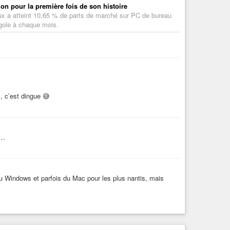
n pour la première fois de son histoire
inux a atteint 10,65 % de parts de marché sur PC de bureau
gole à chaque mois.
, c’est dingue 😅
c…
t du Windows et parfois du Mac pour les plus nantis, mais