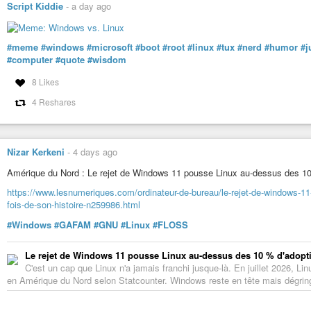
Script Kiddie
-
a day ago
#meme
#windows
#microsoft
#boot
#root
#linux
#tux
#nerd
#humor
#j
#computer
#quote
#wisdom
8 Likes
4 Reshares
Nizar Kerkeni
-
4 days ago
Amérique du Nord : Le rejet de Windows 11 pousse Linux au-dessus des 10 %
https://www.lesnumeriques.com/ordinateur-de-bureau/le-rejet-de-windows-11
fois-de-son-histoire-n259986.html
#Windows
#GAFAM
#GNU
#Linux
#FLOSS
Le rejet de Windows 11 pousse Linux au-dessus des 10 % d'adoptio
C'est un cap que Linux n'a jamais franchi jusque-là. En juillet 2026, L
en Amérique du Nord selon Statcounter. Windows reste en tête mais dégrin