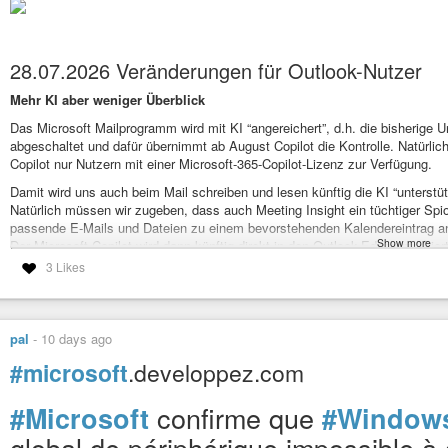
28.07.2026 Veränderungen für Outlook-Nutzer
Mehr KI aber weniger Überblick
Das Microsoft Mailprogramm wird mit KI “angereichert”, d.h. die bisherige 
abgeschaltet und dafür übernimmt ab August Copilot die Kontrolle. Natürlic
Copilot nur Nutzern mit einer Microsoft-365-Copilot-Lizenz zur Verfügung.
Damit wird uns auch beim Mail schreiben und lesen künftig die KI “unterst
Natürlich müssen wir zugeben, dass auch Meeting Insight ein tüchtiger Sp
passende E-Mails und Dateien zu einem bevorstehenden Kalendereintrag an
Show more
Der Microsoft Copilot wird dann künftig direkt in den Outlook-Editor integri
als auch beim suchen nach vorhandenen Nachrichten “unterstützen”.
3 Likes
Mehr dazu bei
https://www.heise.de/news/Microsoft-streicht-Meeting-Insig
Kategorie[21]: Unsere Themen in der Presse Short-Link dieser Seite: a-fsa
Link zu dieser Seite:
https://www.a-fsa.de/de/articles/9607-20260728-veraen
pal
-
10 days ago
Link im Tor-Netzwerk:
http://a6pdp5vmmw4zm5tifrc3qo2pyz7mvnk4zzimpesn
veraenderungen-fuer-outlook-nutzer.html
#microsoft
.developpez.com
Tags:
#Windows
#Microsoft
#Outlook
#MeetingInsights
#AI
#KI
#Copilo
#Datenskandale
#OpenSource
#Linux
#Alternative
#Verbraucherdatens
confirme que
#Microsoft
#Window
global de périphérique impossible à 
Microsoft baut Outlook um: Copilot rein, Insights raus