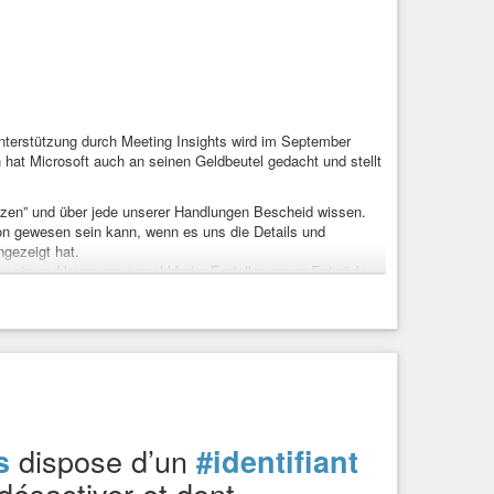
Unterstützung durch Meeting Insights wird im September
h hat Microsoft auch an seinen Geldbeutel gedacht und stellt
ützen” und über jede unserer Handlungen Bescheid wissen.
ion gewesen sein kann, wenn es uns die Details und
gezeigt hat.
ert sein und kann uns sowohl beim Erstellen neuer Entwürfe
hts-aus-Outlook-11371664.html
.de/d/3R1
derungen-fuer-outlook-nutzer.html
ckvzinubzmioddad.onion/de/articles/9607-20260728-
t
#Lizenzkosten
#Wechsel
#Ergonomie
#Datenpannen
chutz
#Datensicherheit
dispose d’un
s
#identifiant
désactiver et dont