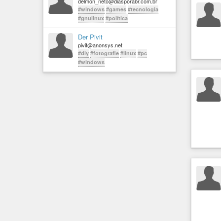
delmon_neto@diasporabr.com.br
#windows
#games
#tecnologia
#gnulinux
#política
Der Pivit
pivit@anonsys.net
#diy
#fotografie
#linux
#pc
#windows