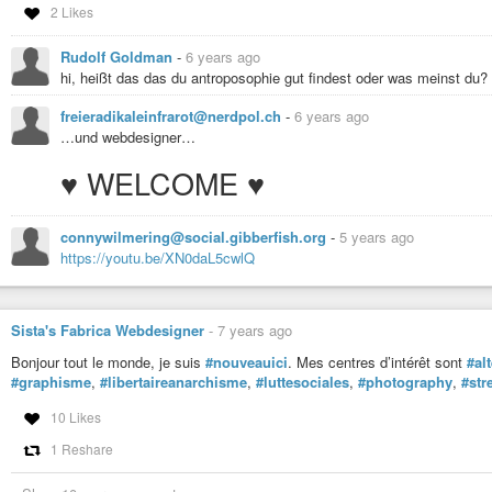
2 Likes
https://nitter.net/lowtechlab/status/1316373944295923712#m
Rudolf Goldman
-
6 years ago
hi, heißt das das du antroposophie gut findest oder was meinst du?
Le Low-tech Lab partage les solutions et l’esprit low-tech. – Accue
Le Low-tech Lab est un programme de recherche et de documentation Op
freieradikaleinfrarot@nerdpol.ch
-
6 years ago
boostant son développement.
…und webdesigner…
♥ WELCOME ♥
connywilmering@social.gibberfish.org
-
5 years ago
https://youtu.be/XN0daL5cwlQ
Sista's Fabrica Webdesigner
-
7 years ago
Bonjour tout le monde, je suis
#nouveauici
. Mes centres d’intérêt sont
#al
#graphisme
,
#libertaireanarchisme
,
#luttesociales
,
#photography
,
#str
10 Likes
1 Reshare