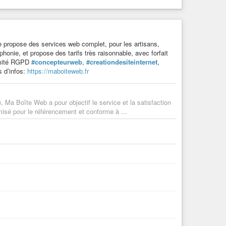
 propose des services web complet, pour les artisans,
ophonie, et propose des tarifs très raisonnable, avec forfait
ormité RGPD
#concepteurweb
,
#creationdesiteinternet
,
s d’infos:
https://maboiteweb.fr
, Ma Boîte Web a pour objectif le service et la satisfaction
imisé pour le référencement et conforme à ...