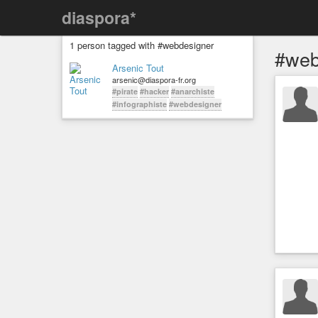
diaspora*
1 person tagged with #webdesigner
#web
Arsenic Tout
arsenic@diaspora-fr.org
#pirate
#hacker
#anarchiste
#infographiste
#webdesigner