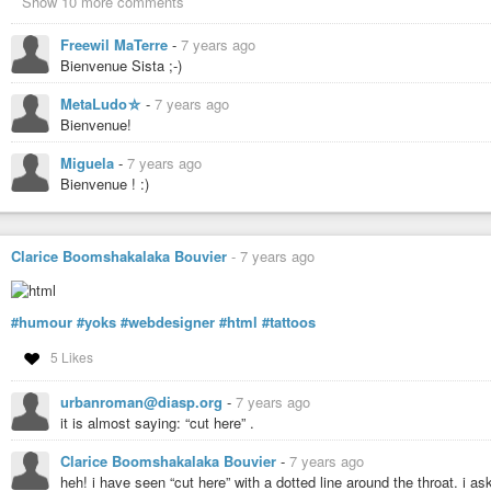
Show 10 more comments
Freewil MaTerre
-
7 years ago
Bienvenue Sista ;-)
MetaLudo⛤
-
7 years ago
Bienvenue!
Miguela
-
7 years ago
Bienvenue ! :)
Clarice Boomshakalaka Bouvier
-
7 years ago
#humour
#yoks
#webdesigner
#html
#tattoos
5 Likes
urbanroman@diasp.org
-
7 years ago
it is almost saying: “cut here” .
Clarice Boomshakalaka Bouvier
-
7 years ago
heh! i have seen “cut here” with a dotted line around the throat. i a