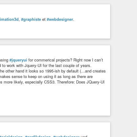
imation3d
,
#graphiste
et
#webdesigner
.
using
#jqueryui
for commerical projects? Right now I can’t
 to work with Jquery-UI for the last couple of years.
 the other hand it looks so 1995-ish by default (…and creates
 makes sense to keep on using it as long as there are
ies more likely, especially CSS3. Therefore: Does JQuery-UI
torialdesign
,
#grafikdesign
,
#webdesigner
und