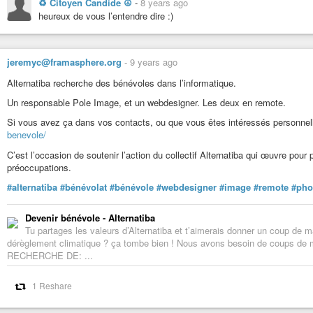
♻ Citoyen Candide ☮
-
8 years ago
heureux de vous l’entendre dire :)
jeremyc@framasphere.org
-
9 years ago
Alternatiba recherche des bénévoles dans l’informatique.
Un responsable Pole Image, et un webdesigner. Les deux en remote.
Si vous avez ça dans vos contacts, ou que vous êtes intéressés personnel
benevole/
C’est l’occasion de soutenir l’action du collectif Alternatiba qui œuvre pour p
préoccupations.
#alternatiba
#bénévolat
#bénévole
#webdesigner
#image
#remote
#pho
Devenir bénévole - Alternatiba
Tu partages les valeurs d’Alternatiba et t’aimerais donner un coup de m
dérèglement climatique ? ça tombe bien ! Nous avons besoin de coups d
RECHERCHE DE: ...
1 Reshare