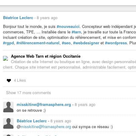
Béatrice Leclerc
-
8 years ago
Bonjour tout le monde, je suis
#nouveauici
. Concepteur web indépendant je
commerces, TPE, … Installée dans le
#tarn
, je travaille sur toute la Franc
incluant création de site, optimisation du référencement, et mise en conf
#rgpd
,
#référencement-naturel
,
#seo
,
#webdesigner
et
#wordpress
. Plu
Agence Web Tarn et région Occitanie
Création de site Internet ou boutique en ligne, avec design personnalisé
client. Chaque site internet est personnalisé, administrable facilement, opt
4 Likes
Show 17 more comments
misskitine@framasphere.org
-
8 years ago
on se retrouve ;)
Béatrice Leclerc
-
8 years ago
@
misskitine@framasphere.org
oui sympa ce réseau :)