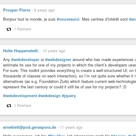
Prosper Pierre
-
9 years ago
Bonjour tout le monde, je suis
#nouveauici
. Mes centres d’intérêt sont
#an
1 Reshare
Hotte Hoppenstedt.
-
10 years ago
Any
#webdeveloper
or
#webdesigner
around who has made experiences 
estimate its use for one of my projects in which the client’s developers used
For sure: This toolkit provides everything to create a well-structured UI; on
thousands of classes on each interaction), so I’m not quite sure whether it
alternatives (as e.g. Foundation Zurb) which feature current web-technolog
represent the last century or could it still be of use for my projects? :D
#webdevelopment
#webdesign
#jquery
1 Reshare
arneklett@pod.geraspora.de
-
11 years ago
Hallo zusammen, ich bin
#NeuHier
. Ich interessiere mich für
#design
,
#edi