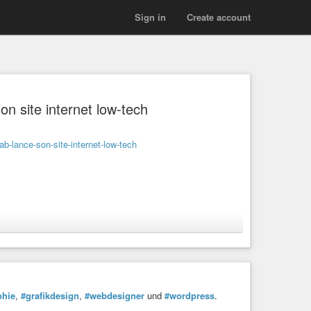
Sign in
Create account
site internet low-tech
lab-lance-son-site-internet-low-tech
phie
,
#grafikdesign
,
#webdesigner
und
#wordpress
.