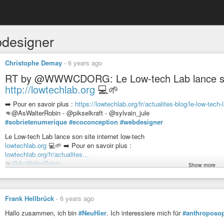
designer
Christophe Demay
-
6 years ago
RT by @WWWCDORG: Le Low-tech Lab lance son 
http://lowtechlab.org
💻🌱
➡️ Pour en savoir plus :
https://lowtechlab.org/fr/actualites-blog/le-low-tech-
👊@AsWalterRobin - @pikselkraft - @sylvain_jule
#sobrietenumerique
#ecoconception
#webdesigner
Le Low-tech Lab lance son site internet low-tech
lowtechlab.org
💻🌱 ➡️ Pour en savoir plus :
lowtechlab.org/fr/actualites…
👊
@AsWalterRobin
Show more
@pikselkraft
-
@sylvain_jule
#sobrietenumerique
Frank Hellbrück
-
6 years ago
#ecoconception
Hallo zusammen, ich bin
#NeuHier
. Ich interessiere mich für
#anthroposo
#webdesigner