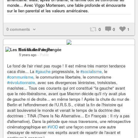
monde... Avec Viggo Mortensen, une fable profonde et émouvante
sur le lien parental et les valeurs américaines.
0 comments
0
0
1
Les Mutins de Pangée
5 years ago
–
Public
Le fond de l'air n'est pas rouge ! Il est même très marron tendance
caca d'oie... La
#gauche
progressiste, le
#socialisme
, le
#communisme
, le communisme libertaire, le communisme
#révolutionnaire
, avec ses divergences léninistes, trotskistes,
maoïstes... Tous ces courants qui ont constitué "la gauche" avant
que le néo-libéralisme, avant que Macron décide qu'il n'y avait plus
de gauche ni de droite... en même temps ! Après la chute du mur de
Berlin et l'effondrement de l'U.R.S.S., c'était la fin de l'histoire qui
avait bouleversé le monde et venait le temps de la doctrine des
doctrines : TINA (There Is No Alternative... En Français : Il n'y a pas
d'alternative). Dans la période que nous traversons, une retrospective
cinématographique en
#VOD
est une façon comme une autre
d'essayer de retrouver nos esprits avant de repartir de l'avant et
continuer à essayer !