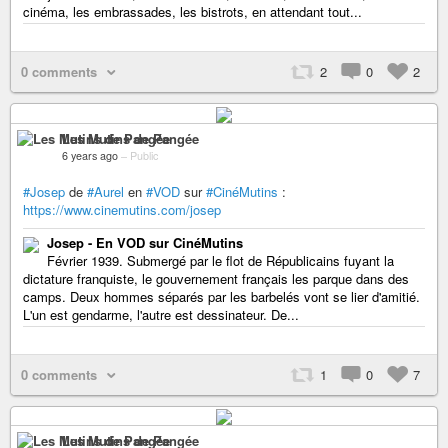
cinéma, les embrassades, les bistrots, en attendant tout...
0 comments
2
0
2
Les Mutins de Pangée
6 years ago
–
Public
#Josep
de
#Aurel
en
#VOD
sur
#CinéMutins
:
https://www.cinemutins.com/josep
Josep - En VOD sur CinéMutins
Février 1939. Submergé par le flot de Républicains fuyant la
dictature franquiste, le gouvernement français les parque dans des
camps. Deux hommes séparés par les barbelés vont se lier d'amitié.
L'un est gendarme, l'autre est dessinateur. De...
0 comments
1
0
7
Les Mutins de Pangée