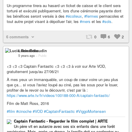
Un programme tirera au hasard un ticket de caisse et le client sera
torturé et exécuté publiquement, lors d'une cérémonie payante dont
les bénéfices seront versés à des
#écolieux
,
#fermes
permacoles et
tout autre projet visant à dépolluer l'air, les
#mers
et les
#sols
.
6 comments
0
6
2
Lucie Renaudin
5 years ago
–
Public
<3 <3 <3 Captain Fantastic <3 <3 <3 à voir sur Arte VOD,
gratuitement jusqu'au 27/06/21
À mes yeux un immanquable, un coup de cœur voire un peu plus
que ça... si vous l'aviez loupé au ciné, pas les sous pour le louer,
profiter de le revoir ou le découvrir, c'est par là :
https://www.arte.tv/fr/videos/100188-000-A/captain-fantastic/
Film de Matt Ross, 2016
#film
#cinoche
#VOD
#CaptainFantastic
#ViggoMortensen
Captain Fantastic - Regarder le film complet | ARTE
Un père vit en autarcie avec ses six enfants dans une forêt
américaine. Mais, après un drame, la famille doit se confronter au