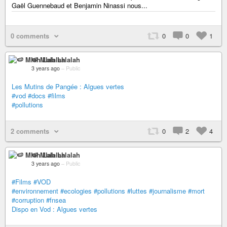
Gaël Guennebaud et Benjamin Ninassi nous...
0 comments
0
0
1
🍉 Mlah Lalalah
3 years ago
–
Public
Les Mutins de Pangée : Algues vertes
#vod
#docs
#films
#pollutions
2 comments
0
2
4
🍉 Mlah Lalalah
3 years ago
–
Public
#Films
#VOD
#environnement
#ecologies
#pollutions
#luttes
#journalisme
#mort
#corruption
#fnsea
Dispo en Vod : Algues vertes