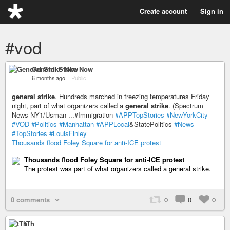
Create account
Sign in
#vod
General Strike Now
6 months ago
–
Public
general strike
. Hundreds marched in freezing temperatures Friday
night, part of what organizers called a
general strike
. (Spectrum
News NY1/Usman ...#Immigration
#APPTopStories
#NewYorkCity
#VOD
#Politics
#Manhattan
#APPLocal
&StatePolitics
#News
#TopStories
#LouisFinley
Thousands flood Foley Square for anti-ICE protest
Thousands flood Foley Square for anti-ICE protest
The protest was part of what organizers called a general strike.
0 comments
0
0
0
tTh