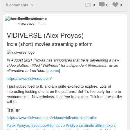
0 comments
0
0
0
therainwillcome
4 years ago
–
Public
VIDIVERSE (Alex Proyas)
Indie (short) movies streaming platform
In August 2021 Proyas has announced that he is developing a new
video platform titled "VidiVerse" for independent filmmakers, as an
alternative to YouTube.
[
source
]
https://www.vidiverse.com/
I just subscribed to it, and am quite excited to explore. Lots of
interesting-looking shorts on the platform. But it's too early for me to
recommend it. Nevertheless, feel free to explore. Think of it what thy
will :-)
Trailer
https://www.vidiverse.com/videos/vidiverse-vod-trailer
#alex
#proyas
#youtubeAlternative
#vidiverse
#indie
#filmmakers