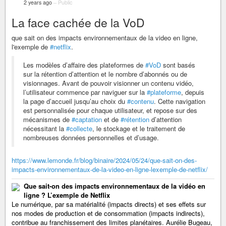
2 years ago
–
Public
La face cachée de la VoD
que sait on des impacts environnementaux de la video en ligne,
l'exemple de
#netflix
.
Les modèles d’affaire des plateformes de
#VoD
sont basés
sur la rétention d’attention et le nombre d’abonnés ou de
visionnages. Avant de pouvoir visionner un contenu vidéo,
l’utilisateur commence par naviguer sur la
#plateforme
, depuis
la page d’accueil jusqu’au choix du
#contenu
. Cette navigation
est personnalisée pour chaque utilisateur, et repose sur des
mécanismes de
#captation
et de
#rétention
d’attention
nécessitant la
#collecte
, le stockage et le traitement de
nombreuses données personnelles et d’usage.
https://www.lemonde.fr/blog/binaire/2024/05/24/que-sait-on-des-
impacts-environnementaux-de-la-video-en-ligne-lexemple-de-netflix/
Que sait-on des impacts environnementaux de la vidéo en
ligne ? L’exemple de Netflix
Le numérique, par sa matérialité (impacts directs) et ses effets sur
nos modes de production et de consommation (impacts indirects),
contribue au franchissement des limites planétaires. Aurélie Bugeau,