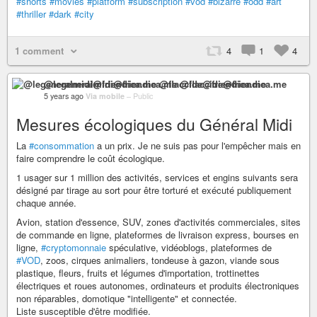
#shorts
#movies
#platform
#subscription
#vod
#bizarre
#odd
#art
#thriller
#dark
#city
1 comment
4
1
4
@legeneralmidi@friendica.me @flaccide@friendica.me
5 years ago
Via mobile
–
Public
Mesures écologiques du Général Midi
La
#consommation
a un prix. Je ne suis pas pour l'empêcher mais en
faire comprendre le coût écologique.
1 usager sur 1 million des activités, services et engins suivants sera
désigné par tirage au sort pour être torturé et exécuté publiquement
chaque année.
Avion, station d'essence, SUV, zones d'activités commerciales, sites
de commande en ligne, plateformes de livraison express, bourses en
ligne,
#cryptomonnaie
spéculative, vidéoblogs, plateformes de
#VOD
, zoos, cirques animaliers, tondeuse à gazon, viande sous
plastique, fleurs, fruits et légumes d'importation, trottinettes
électriques et roues autonomes, ordinateurs et produits électroniques
non réparables, domotique "intelligente" et connectée.
Liste susceptible d'être modifiée.