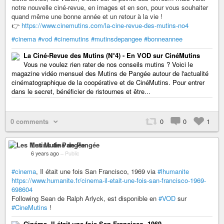
notre nouvelle ciné-revue, en images et en son, pour vous souhaiter
quand même une bonne année et un retour à la vie !
👉
https://www.cinemutins.com/la-cine-revue-des-mutins-no4
#cinema
#vod
#cinemutins
#mutinsdepangee
#bonneannee
La Ciné-Revue des Mutins (N°4) - En VOD sur CinéMutins
Vous ne voulez rien rater de nos conseils mutins ? Voici le
magazine vidéo mensuel des Mutins de Pangée autour de l'actualité
cinématographique de la coopérative et de CinéMutins. Pour entrer
dans le secret, bénéficier de ristournes et être...
0 comments
0
0
1
Les Mutins de Pangée
6 years ago
–
Public
#cinema
, Il était une fois San Francisco, 1969 via
#lhumanite
https://www.humanite.fr/cinema-il-etait-une-fois-san-francisco-1969-
698604
Following Sean de Ralph Arlyck, est disponible en
#VOD
sur
#CineMutins
!
Cinéma. Il était une fois San Francisco, 1969