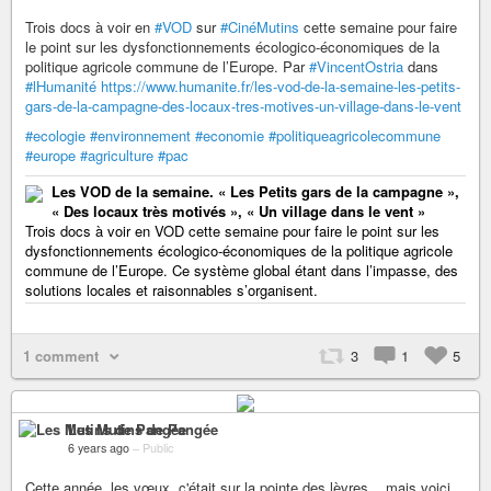
Trois docs à voir en
#VOD
sur
#CinéMutins
cette semaine pour faire
le point sur les dysfonctionnements écologico-économiques de la
politique agricole commune de l’Europe. Par
#VincentOstria
dans
#lHumanité
https://www.humanite.fr/les-vod-de-la-semaine-les-petits-
gars-de-la-campagne-des-locaux-tres-motives-un-village-dans-le-vent
#ecologie
#environnement
#economie
#politiqueagricolecommune
#europe
#agriculture
#pac
Les VOD de la semaine. « Les Petits gars de la campagne »,
« Des locaux très motivés », « Un village dans le vent »
Trois docs à voir en VOD cette semaine pour faire le point sur les
dysfonctionnements écologico-économiques de la politique agricole
commune de l’Europe. Ce système global étant dans l’impasse, des
solutions locales et raisonnables s’organisent.
1 comment
3
1
5
Les Mutins de Pangée
6 years ago
–
Public
Cette année, les vœux, c'était sur la pointe des lèvres... mais voici