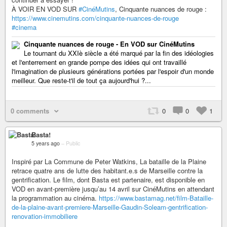
À VOIR EN VOD SUR
#CinéMutins
, Cinquante nuances de rouge :
https://www.cinemutins.com/cinquante-nuances-de-rouge
#cinema
Cinquante nuances de rouge - En VOD sur CinéMutins
Le tournant du XXIè siècle a été marqué par la fin des idéologies
et l'enterrement en grande pompe des idées qui ont travaillé
l'imagination de plusieurs générations portées par l'espoir d'un monde
meilleur. Que reste-t'il de tout ça aujourd'hui ?...
0 comments
0
0
1
Basta!
5 years ago
–
Public
Inspiré par La Commune de Peter Watkins, La bataille de la Plaine
retrace quatre ans de lutte des habitant.e.s de Marseille contre la
gentrification. Le film, dont Basta est partenaire, est disponible en
VOD en avant-première jusqu’au 14 avril sur CinéMutins en attendant
la programmation au cinéma.
https://www.bastamag.net/film-Bataille-
de-la-plaine-avant-premiere-Marseille-Gaudin-Soleam-gentrification-
renovation-immobiliere