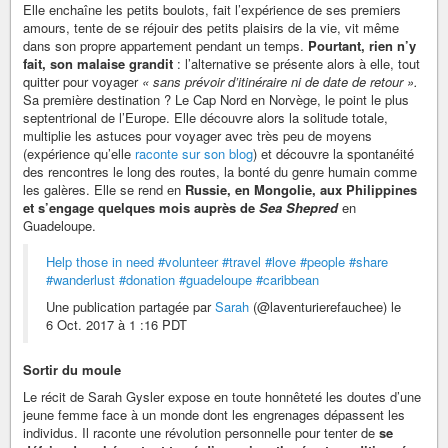
Elle enchaîne les petits boulots, fait l’expérience de ses premiers
amours, tente de se réjouir des petits plaisirs de la vie, vit même
dans son propre appartement pendant un temps.
Pourtant, rien n’y
fait, son malaise grandit
: l’alternative se présente alors à elle, tout
quitter pour voyager
« sans prévoir d’itinéraire ni de date de retour ».
Sa première destination ? Le Cap Nord en Norvège, le point le plus
septentrional de l’Europe. Elle découvre alors la solitude totale,
multiplie les astuces pour voyager avec très peu de moyens
(expérience qu’elle
raconte sur son blog
) et découvre la spontanéité
des rencontres le long des routes, la bonté du genre humain comme
les galères. Elle se rend en
Russie, en Mongolie, aux Philippines
et s’engage quelques mois auprès de
Sea Shepred
en
Guadeloupe.
Help those in need
#volunteer
#travel
#love
#people
#share
#wanderlust
#donation
#guadeloupe
#caribbean
Une publication partagée par
Sarah
(@laventurierefauchee) le
6 Oct. 2017 à 1 :16 PDT
Sortir du moule
Le récit de Sarah Gysler expose en toute honnêteté les doutes d’une
jeune femme face à un monde dont les engrenages dépassent les
individus. Il raconte une révolution personnelle pour tenter de
se