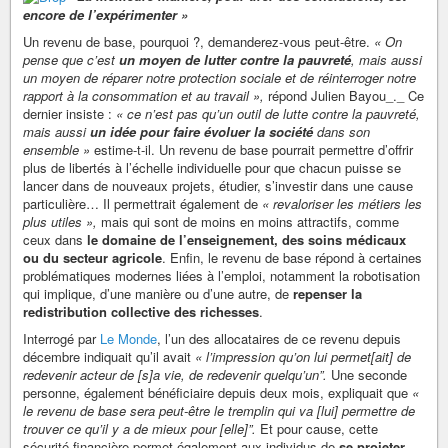
encore de l’expérimenter »
Un revenu de base, pourquoi ?, demanderez-vous peut-être.
« On
pense que c’est
un moyen de lutter contre la pauvreté
, mais aussi
un moyen de réparer notre protection sociale et de réinterroger notre
rapport à la consommation et au travail »,
répond Julien Bayou_._ Ce
dernier insiste :
« ce n’est pas qu’un outil de lutte contre la pauvreté,
mais aussi
un idée pour faire évoluer la société
dans son
ensemble »
estime-t-il. Un revenu de base pourrait permettre d’offrir
plus de libertés à l’échelle individuelle pour que chacun puisse se
lancer dans de nouveaux projets, étudier, s’investir dans une cause
particulière… Il permettrait également de
« revaloriser les métiers les
plus utiles »,
mais qui sont de moins en moins attractifs, comme
ceux dans
le domaine de l’enseignement, des soins médicaux
ou du secteur agricole
. Enfin, le revenu de base répond à certaines
problématiques modernes liées à l’emploi, notamment la robotisation
qui implique, d’une manière ou d’une autre, de
repenser la
redistribution collective des richesses
.
Interrogé par
Le Monde
, l’un des allocataires de ce revenu depuis
décembre indiquait qu’il avait
« l’impression qu’on lui permet[ait] de
redevenir acteur de [s]a vie, de redevenir quelqu’un”.
Une seconde
personne, également bénéficiaire depuis deux mois, expliquait que
«
le revenu de base sera peut-être le tremplin qui va [lui] permettre de
trouver ce qu’il y a de mieux pour [elle]”.
Et pour cause, cette
sécurité financière permet également aux individus de
se projeter