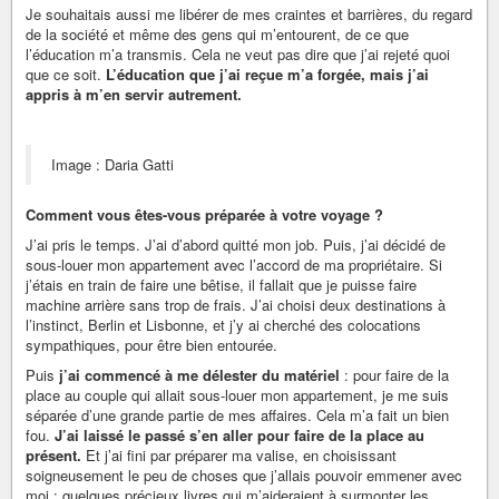
Je souhaitais aussi me libérer de mes craintes et barrières, du regard
de la société et même des gens qui m’entourent, de ce que
l’éducation m’a transmis. Cela ne veut pas dire que j’ai rejeté quoi
que ce soit.
L’éducation que j’ai reçue m’a forgée, mais j’ai
appris à m’en servir autrement.
Image : Daria Gatti
Comment vous êtes-vous préparée à votre voyage ?
J’ai pris le temps. J’ai d’abord quitté mon job. Puis, j’ai décidé de
sous-louer mon appartement avec l’accord de ma propriétaire. Si
j’étais en train de faire une bêtise, il fallait que je puisse faire
machine arrière sans trop de frais. J’ai choisi deux destinations à
l’instinct, Berlin et Lisbonne, et j’y ai cherché des colocations
sympathiques, pour être bien entourée.
Puis
j’ai commencé à me délester du matériel
: pour faire de la
place au couple qui allait sous-louer mon appartement, je me suis
séparée d’une grande partie de mes affaires. Cela m’a fait un bien
fou.
J’ai laissé le passé s’en aller pour faire de la place au
présent.
Et j’ai fini par préparer ma valise, en choisissant
soigneusement le peu de choses que j’allais pouvoir emmener avec
moi : quelques précieux livres qui m’aideraient à surmonter les