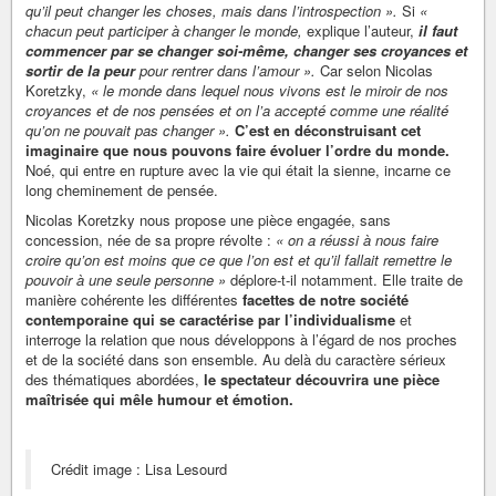
qu’il peut changer les choses, mais dans l’introspection ».
Si
«
chacun peut participer à changer le monde,
explique l’auteur,
il faut
commencer par se changer soi-même, changer ses croyances et
sortir de la peur
pour rentrer dans l’amour ».
Car selon Nicolas
Koretzky,
« le monde dans lequel nous vivons est le miroir de nos
croyances et de nos pensées et on l’a accepté comme une réalité
qu’on ne pouvait pas changer ».
C’est en déconstruisant cet
imaginaire que nous pouvons faire évoluer l’ordre du monde.
Noé, qui entre en rupture avec la vie qui était la sienne, incarne ce
long cheminement de pensée.
Nicolas Koretzky nous propose une pièce engagée, sans
concession, née de sa propre révolte :
« on a réussi à nous faire
croire qu’on est moins que ce que l’on est et qu’il fallait remettre le
pouvoir à une seule personne »
déplore-t-il notamment. Elle traite de
manière cohérente les différentes
facettes de notre société
contemporaine qui se caractérise par l’individualisme
et
interroge la relation que nous développons à l’égard de nos proches
et de la société dans son ensemble. Au delà du caractère sérieux
des thématiques abordées,
le spectateur découvrira une pièce
maîtrisée qui mêle humour et émotion.
Crédit image : Lisa Lesourd