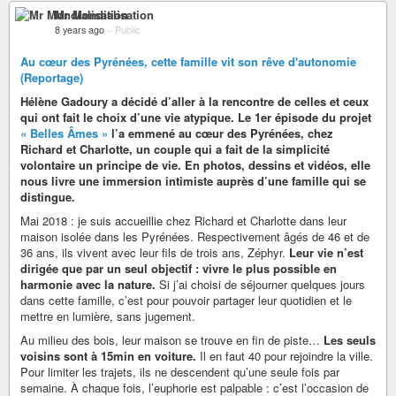
Mr Mondialisation
8 years ago
–
Public
Au cœur des Pyrénées, cette famille vit son rêve d'autonomie
(Reportage)
Hélène Gadoury a décidé d’aller à la rencontre de celles et ceux
qui ont fait le choix d’une vie atypique. Le 1er épisode du projet
« Belles Âmes »
l’a emmené au cœur des Pyrénées, chez
Richard et Charlotte, un couple qui a fait de la simplicité
volontaire un principe de vie. En photos, dessins et vidéos, elle
nous livre une immersion intimiste auprès d’une famille qui se
distingue.
Mai 2018 : je suis accueillie chez Richard et Charlotte dans leur
maison isolée dans les Pyrénées. Respectivement âgés de 46 et de
36 ans, ils vivent avec leur fils de trois ans, Zéphyr.
Leur vie n’est
dirigée que par un seul objectif : vivre le plus possible en
harmonie avec la nature.
Si j’ai choisi de séjourner quelques jours
dans cette famille, c’est pour pouvoir partager leur quotidien et le
mettre en lumière, sans jugement.
Au milieu des bois, leur maison se trouve en fin de piste…
Les seuls
voisins sont à 15min en voiture.
Il en faut 40 pour rejoindre la ville.
Pour limiter les trajets, ils ne descendent qu’une seule fois par
semaine. À chaque fois, l’euphorie est palpable : c’est l’occasion de