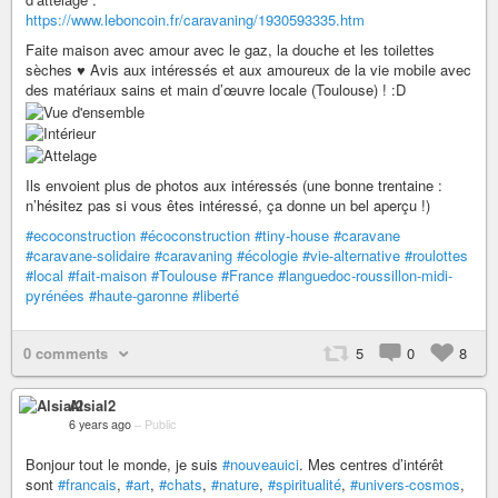
https://www.leboncoin.fr/caravaning/1930593335.htm
Faite maison avec amour avec le gaz, la douche et les toilettes
sèches ♥ Avis aux intéressés et aux amoureux de la vie mobile avec
des matériaux sains et main d’œuvre locale (Toulouse) ! :D
Ils envoient plus de photos aux intéressés (une bonne trentaine :
n’hésitez pas si vous êtes intéressé, ça donne un bel aperçu !)
#ecoconstruction
#écoconstruction
#tiny-house
#caravane
#caravane-solidaire
#caravaning
#écologie
#vie-alternative
#roulottes
#local
#fait-maison
#Toulouse
#France
#languedoc-roussillon-midi-
pyrénées
#haute-garonne
#liberté
0 comments
5
0
8
Alsial2
6 years ago
–
Public
Bonjour tout le monde, je suis
#nouveauici
. Mes centres d’intérêt
sont
#francais
,
#art
,
#chats
,
#nature
,
#spiritualité
,
#univers-cosmos
,