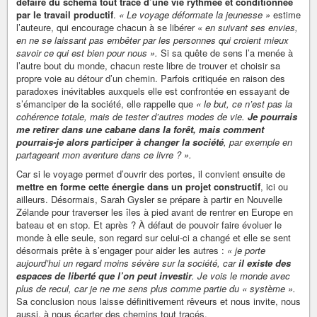
défaire du schéma tout tracé d’une vie rythmée et conditionnée
par le travail productif
.
« Le voyage déformate la jeunesse »
estime
l’auteure, qui encourage chacun à se libérer
« en suivant ses envies,
en ne se laissant pas embêter par les personnes qui croient mieux
savoir ce qui est bien pour nous ».
Si sa quête de sens l’a menée à
l’autre bout du monde, chacun reste libre de trouver et choisir sa
propre voie au détour d’un chemin. Parfois critiquée en raison des
paradoxes inévitables auxquels elle est confrontée en essayant de
s’émanciper de la société, elle rappelle que
« le but, ce n’est pas la
cohérence totale, mais de tester d’autres modes de vie.
Je pourrais
me retirer dans une cabane dans la forêt, mais comment
pourrais-je alors participer à changer la société
, par exemple en
partageant mon aventure dans ce livre ? ».
Car si le voyage permet d’ouvrir des portes, il convient ensuite de
mettre en forme cette énergie dans un projet constructif
, ici ou
ailleurs. Désormais, Sarah Gysler se prépare à partir en Nouvelle
Zélande pour traverser les îles à pied avant de rentrer en Europe en
bateau et en stop. Et après ? À défaut de pouvoir faire évoluer le
monde à elle seule, son regard sur celui-ci a changé et elle se sent
désormais prête à s’engager pour aider les autres :
« je porte
aujourd’hui un regard moins sévère sur la société, car
il existe des
espaces de liberté que l’on peut investir
. Je vois le monde avec
plus de recul, car je ne me sens plus comme partie du « système ».
Sa conclusion nous laisse définitivement rêveurs et nous invite, nous
aussi, à nous écarter des chemins tout tracés.