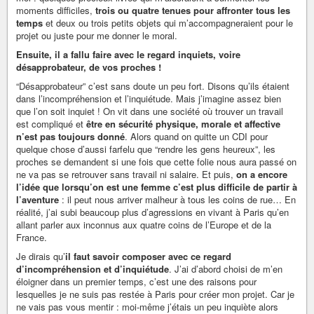
moments difficiles,
trois ou quatre tenues pour affronter tous les
temps
et deux ou trois petits objets qui m’accompagneraient pour le
projet ou juste pour me donner le moral.
Ensuite, il a fallu faire avec le regard inquiets, voire
désapprobateur, de vos proches !
“Désapprobateur” c’est sans doute un peu fort. Disons qu’ils étaient
dans l’incompréhension et l’inquiétude. Mais j’imagine assez bien
que l’on soit inquiet ! On vit dans une société où trouver un travail
est compliqué et
être en sécurité physique, morale et affective
n’est pas toujours donné
. Alors quand on quitte un CDI pour
quelque chose d’aussi farfelu que “rendre les gens heureux”, les
proches se demandent si une fois que cette folie nous aura passé on
ne va pas se retrouver sans travail ni salaire. Et puis,
on a encore
l’idée que lorsqu’on est une femme c’est plus difficile de partir à
l’aventure
: il peut nous arriver malheur à tous les coins de rue… En
réalité, j’ai subi beaucoup plus d’agressions en vivant à Paris qu’en
allant parler aux inconnus aux quatre coins de l’Europe et de la
France.
Je dirais qu’
il faut savoir composer avec ce regard
d’incompréhension et d’inquiétude
. J’ai d’abord choisi de m’en
éloigner dans un premier temps, c’est une des raisons pour
lesquelles je ne suis pas restée à Paris pour créer mon projet. Car je
ne vais pas vous mentir : moi-même j’étais un peu inquiète alors