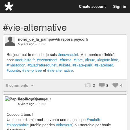
Create account
Sign in
#vie-alternative
nono_de_la_pampa@diaspora.psyco.fr
5 years ago
–
Public
Bonjour tout le monde, je suis
#nouveauici
. Mes centres d'intérêt
sont
#actualite-fr
,
#evenement
,
#frama
,
#libre
,
#linux
,
#logicie-libre
,
#mastodon
,
#quadraturedunet
,
#skate
,
#skate-park
,
#skatebard
,
#ubuntu
,
#vie--privée
et
#vie-alternative
.
8 comments
3
8
4
Papillon Voyageur
5 years ago
–
Public
Coucou à tous !
Un couple d’amis met en vente une magnifique
#roulotte
#hippomobile
(tirable par des
#chevaux
) ou tractable par boule
d’attelage :