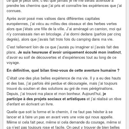
ce que je peux dire, c’est que jamais je ne me serais attendue à
prendre les chemins que j’ai pris et connaître les expériences que j’ai
connues.
Après avoir posé mes valises dans différentes capitales
européennes, j’ai vécu au milieu des oiseaux et des herbes vertes
alors que j’étais une fille de la ville. J’ai aménagé un camion, moi qui
n’y connaissais rien en bricolage. J’ai dormi dedans (parfois par cinq
degrés), alors que j’avais fait trois fois du camping dans ma vie.
C’est tellement loin de ce que j’aurais pu imaginer si j’avais fait des
plans.
Je suis heureuse d’avoir uniquement écouté mon instinct
,
d’avoir eu soif de découvertes et d’expériences tout au long de ce
voyage.
En définitive, quel bilan tirez-vous de cette aventure humaine ?
C’était une des plus belles expérience de ma vie. Il y a eu des hauts
et des bas, j’ai parfois été perdue et découragée, mais j’ai toujours
trouvé du soutien et des solutions au gré de mes pérégrinations.
Depuis, j’ai trouvé ma place et mon bonheur. Aujourd’hui,
je
participe à des projets sociaux et artistiques
et j’ai réalisé un rêve
d’enfant en écrivant un livre.
Quelle que soit la forme et le chemin, il ne faut pas hésiter à se
lancer et à faire un pas en avant vers une voie qui nous appelle.
Même si cela fait peur, même si cela demande du courage, même si
ça n’est pas toujours rose et facile. On peut y trouver de bien belles