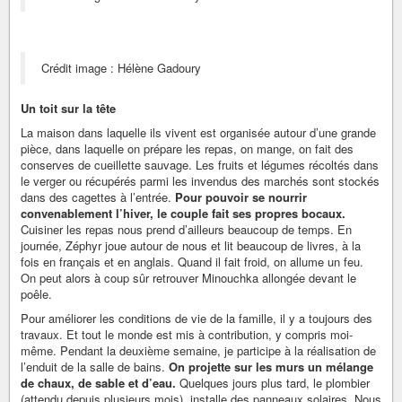
Crédit image : Hélène Gadoury
Un toit sur la tête
La maison dans laquelle ils vivent est organisée autour d’une grande
pièce, dans laquelle on prépare les repas, on mange, on fait des
conserves de cueillette sauvage. Les fruits et légumes récoltés dans
le verger ou récupérés parmi les invendus des marchés sont stockés
dans des cagettes à l’entrée.
Pour pouvoir se nourrir
convenablement l’hiver, le couple fait ses propres bocaux.
Cuisiner les repas nous prend d’ailleurs beaucoup de temps. En
journée, Zéphyr joue autour de nous et lit beaucoup de livres, à la
fois en français et en anglais. Quand il fait froid, on allume un feu.
On peut alors à coup sûr retrouver Minouchka allongée devant le
poêle.
Pour améliorer les conditions de vie de la famille, il y a toujours des
travaux. Et tout le monde est mis à contribution, y compris moi-
même. Pendant la deuxième semaine, je participe à la réalisation de
l’enduit de la salle de bains.
On projette sur les murs un mélange
de chaux, de sable et d’eau.
Quelques jours plus tard, le plombier
(attendu depuis plusieurs mois), installe des panneaux solaires. Nous