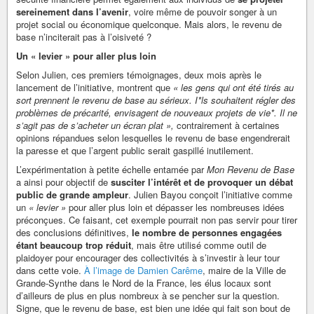
sereinement dans l’avenir
, voire même de pouvoir songer à un
projet social ou économique quelconque. Mais alors, le revenu de
base n’inciterait pas à l’oisiveté ?
Un « levier » pour aller plus loin
Selon Julien, ces premiers témoignages, deux mois après le
lancement de l’initiative, montrent que
« les gens qui ont été tirés au
sort prennent le revenu de base au sérieux. I*
ls souhaitent régler des
problèmes de précarité, envisagent de nouveaux projets de vie
*. Il ne
s’agit pas de s’acheter un écran plat »,
contrairement à certaines
opinions répandues selon lesquelles le revenu de base engendrerait
la paresse et que l’argent public serait gaspillé inutilement.
L’expérimentation à petite échelle entamée par
Mon Revenu de Base
a ainsi pour objectif de
susciter l’intérêt et de provoquer un débat
public de grande ampleur
. Julien Bayou conçoit l’initiative comme
un
« levier »
pour aller plus loin et dépasser les nombreuses idées
préconçues. Ce faisant, cet exemple pourrait non pas servir pour tirer
des conclusions définitives,
le nombre de personnes engagées
étant beaucoup trop réduit
, mais être utilisé comme outil de
plaidoyer pour encourager des collectivités à s’investir à leur tour
dans cette voie.
À l’image de Damien Carême
, maire de la Ville de
Grande-Synthe dans le Nord de la France, les élus locaux sont
d’ailleurs de plus en plus nombreux à se pencher sur la question.
Signe, que le revenu de base, est bien une idée qui fait son bout de