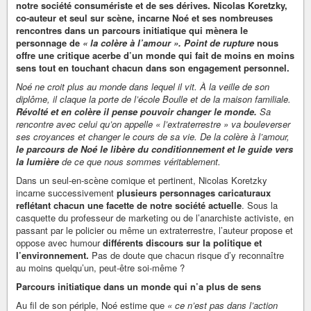
notre société consumériste et de ses dérives. Nicolas Koretzky,
co-auteur et seul sur scène, incarne Noé et ses nombreuses
rencontres dans un parcours initiatique qui mènera le
personnage de
« la colère à l’amour ».
Point de rupture
nous
offre une critique acerbe d’un monde qui fait de moins en moins
sens tout en touchant chacun dans son engagement personnel.
Noé ne croit plus au monde dans lequel il vit. À la veille de son
diplôme, il
claque la porte de l’école Boulle et de la maison familiale.
Révolté et en
colère il pense pouvoir changer le monde.
Sa
rencontre avec celui qu’on
appelle « l’extraterrestre » va bouleverser
ses croyances et changer le cours
de sa vie. De la colère à l’amour,
le parcours de Noé le libère du
conditionnement et le guide vers
la lumière
de ce que nous sommes
véritablement.
Dans un seul-en-scène comique et pertinent, Nicolas Koretzky
incarne successivement
plusieurs personnages caricaturaux
reflétant chacun une facette de notre société actuelle
. Sous la
casquette du professeur de marketing ou de l’anarchiste activiste, en
passant par le policier ou même un extraterrestre, l’auteur propose et
oppose avec humour
différents discours sur la politique et
l’environnement.
Pas de doute que chacun risque d’y reconnaître
au moins quelqu’un, peut-être soi-même ?
Parcours initiatique dans un monde qui n’a plus de sens
Au fil de son périple, Noé estime que
« ce n’est pas dans l’action