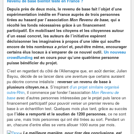
Revenu de base bientôt testé en France ?
Depuis près de deux mois, le revenu de base fait l’objet d’une
expérimentation inédite en France auprès de trois personnes
tirées au hasard par l’association
Mon Revenu de base,
qui a
récolté les fonds nécessaires grâce à un financement
participatif. En mobilisant les citoyens et les citoyennes autour
d’un essai concret, les auteurs de l’initiative espèrent
décloisonner les imaginaires à propos d’une idée qui souffre
encore de très nombreux
a priori
et, peut-être même, encourager
certains élus locaux à s’emparer de ce nouvel outil.
Un nouveau
crowdfunding
est en cours pour qu’une quatrième personne
puisse bénéficier du projet.
C’est en regardant du côté de l’Allemagne que, en août dernier, Julien
Bayou, décide de se lancer dans une aventure que certains auraient
pu décrire comme irréaliste :
reverser un revenu de base à
plusieurs citoyen.ne.s
. S’inspirant
d’un projet similaire organisé
outre-Rhin
, il commence par fonder l’association
Mon Revenu de
base
avec d’autres personnes intéressées par le projet puis lance un
financement participatif pour pouvoir verser un premier revenu de
base à un échantillon test. Quelques mois plus tard, grâce au succès
que
l’idée a remporté et le soutien de 1200 personnes
, ce ne sont
pas une, mais trois personnes qui ont été tirées au sort. Pendant un
an, chacune d’entre elles se verra allouer 1000 euros par mois.
« La meilleure manière, pour tirer des conclusions, est