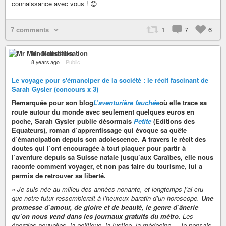
connaissance avec vous ! 😊
7 comments
1
7
6
Mr Mondialisation
8 years ago
–
Public
Le voyage pour s'émanciper de la société : le récit fascinant de
Sarah Gysler (concours x 3)
Remarquée pour son blog
L’aventurière fauchée
où elle trace sa
route autour du monde avec seulement quelques euros en
poche, Sarah Gysler publie désormais
Petite
(Editions des
Equateurs), roman d’apprentissage qui évoque sa quête
d’émancipation depuis son adolescence. À travers le récit des
doutes qui l’ont encouragée à tout plaquer pour partir à
l’aventure depuis sa Suisse natale jusqu’aux Caraïbes, elle nous
raconte comment voyager, et non pas faire du tourisme, lui a
permis de retrouver sa liberté.
« Je suis née au milieu des années nonante, et longtemps j’ai cru
que notre futur ressemblerait à l’heureux baratin d’un horoscope.
Une
promesse d’amour, de gloire et de beauté, le genre d’ânerie
qu’on nous vend dans les journaux gratuits du métro
. Les
énergies nouvelles, la politique, la justice, la médecine… Je pensais