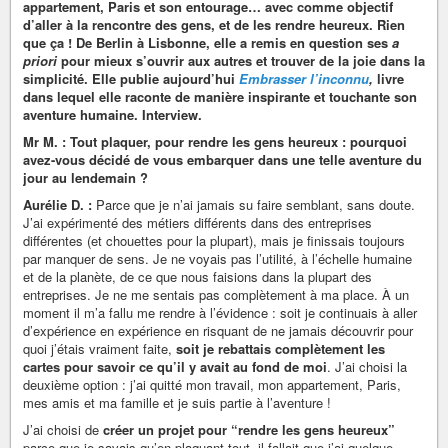
appartement, Paris et son entourage… avec comme objectif
d’aller à la rencontre des gens, et de les rendre heureux. Rien
que ça ! De Berlin à Lisbonne, elle a remis en question ses
a
priori
pour mieux s’ouvrir aux autres et trouver de la joie dans la
simplicité. Elle publie aujourd’hui
Embrasser l’inconnu
,
livre
dans lequel elle raconte de manière inspirante et touchante son
aventure humaine. Interview.
Mr M. : Tout plaquer, pour rendre les gens heureux : pourquoi
avez-vous décidé de vous embarquer dans une telle aventure du
jour au lendemain ?
Aurélie D. :
Parce que je n’ai jamais su faire semblant, sans doute.
J’ai expérimenté des métiers différents dans des entreprises
différentes (et chouettes pour la plupart), mais je finissais toujours
par manquer de sens. Je ne voyais pas l’utilité, à l’échelle humaine
et de la planète, de ce que nous faisions dans la plupart des
entreprises. Je ne me sentais pas complètement à ma place. À un
moment il m’a fallu me rendre à l’évidence : soit je continuais à aller
d’expérience en expérience en risquant de ne jamais découvrir pour
quoi j’étais vraiment faite,
soit je rebattais complètement les
cartes pour savoir ce qu’il y avait au fond de moi
. J’ai choisi la
deuxième option : j’ai quitté mon travail, mon appartement, Paris,
mes amis et ma famille et je suis partie à l’aventure !
J’ai choisi de
créer un projet pour “rendre les gens heureux”
parce que je savais qu’en plaquant tout, il fallait que j’ai quelque