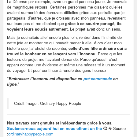
La Défense par exemple, avec un grand panneau jaune. Je recevais
de magnifiques retours. Certaines personnes me disaient qu’elles
avaient surmonté des épreuves difficiles grâce aux portraits que je
partageais, d’autres, que je croisais avec mon panneau, revenaient
sur leurs pas et me disaient que
grâce à ce sourire partagé, ils
voyaient leurs soucis autrement.
Le projet avait donc un sens.
Mais je souhaitais aller encore plus loin, rentrer dans l’intimité de
cette joie et montrer ce qui pouvait mener à elle. Alors c’est mon
histoire que j’ai choisi de raconter,
celle d’une fille ordinaire qui a
trouvé le bonheur en se lançant vers l’inconnu.
Parce que les
lecteurs du projet me l’avaient demandé. Parce qu’aussi, c’est
apparu comme une évidence et même une nécessité à un moment
du voyage. Et pour continuer à rendre des gens heureux.
*
Embrasser l’inconnu est disponible en
pré-commande
en
ligne.
*
Crédit image : Ordinary Happy People
Nos travaux sont gratuits et indépendants grâce à vous.
Soutenez-nous aujourd’hui en nous offrant un thé
😉
☕ Source
:
ordinaryhappypeople.com