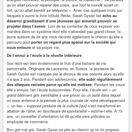
qu’on allait pouvoir réparer des corps, que tout le monde aurait un
toit, qu’on allait bientôt se téléporter ».
Avec ces quelques mots sur
lesquels s’ouvre le livre intitulé
Petite,
Sarah Gysler fait
écho au
désarroi grandissant d’une jeunesse qui aimerait pouvoir se
projeter dans l’avenir
. Loin de se contenter de nous exposer son
mal-être dans un système dont elle n’attendait pas grand-chose, la
jeune auteure de 24 ans nous raconte également le chemin qu’elle a
parcouru pour
porter un regard plus apaisé sur la société qui
nous entoure
et sa propre vie.
De l’ennui à l’école à la révolte intérieure
Son récit est bien évidemment le fruit d’une histoire de vie
personnelle. Originaire de Lausanne, en Suisse, la jeunesse de
Sarah Gysler est marquée par le divorce de ses parents alors qu’elle
n’a que 3 ans. Pendant son adolescence,
elle subit régulièrement
des attaques racistes parce qu’elle est métisse.
Pendant les cours
elle s’ennuie, fait l’école buissonnière. Pour elle, l’école est
« un
grand bâtiment gris semblable à une prison ou un asile dans lequel
on nous enferme à la période la plus cruciale de notre développement
»,
un lieu
« supposé produire de la culture [qui] s’est transformé en
abattoir de l’âme, en faucheuse de spontanéité »
estime-t-elle. À 15
ans, un conseiller d’orientation lui dit qu’elle sera policière ou
employée de commerce.
Bon gré mal gré, Sarah Gyser se plie au chemin qu’on lui propose.