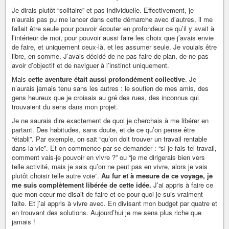
Je dirais plutôt “solitaire” et pas individuelle. Effectivement, je
n’aurais pas pu me lancer dans cette démarche avec d’autres, il me
fallait être seule pour pouvoir écouter en profondeur ce qu’il y avait à
l’intérieur de moi, pour pouvoir aussi faire les choix que j’avais envie
de faire, et uniquement ceux-là, et les assumer seule. Je voulais être
libre, en somme. J’avais décidé de ne pas faire de plan, de ne pas
avoir d’objectif et de naviguer à l’instinct uniquement.
Mais
cette aventure était aussi profondément collective
. Je
n’aurais jamais tenu sans les autres : le soutien de mes amis, des
gens heureux que je croisais au gré des rues, des inconnus qui
trouvaient du sens dans mon projet.
Je ne saurais dire exactement de quoi je cherchais à me libérer en
partant. Des habitudes, sans doute, et de ce qu’on pense être
“établi”. Par exemple, on sait “qu’on doit trouver un travail rentable
dans la vie”. Et on commence par se demander : “si je fais tel travail,
comment vais-je pouvoir en vivre ?” ou “je me dirigerais bien vers
telle activité, mais je sais qu’on ne peut pas en vivre, alors je vais
plutôt choisir telle autre voie”.
Au fur et à mesure de ce voyage, je
me suis complètement libérée de cette idée.
J’ai appris à faire ce
que mon cœur me disait de faire et ce pour quoi je suis vraiment
faite. Et j’ai appris à vivre avec. En divisant mon budget par quatre et
en trouvant des solutions. Aujourd’hui je me sens plus riche que
jamais !