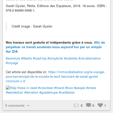
Sarah Gysler,
Petite,
Editions des Equateurs, 2018. 18 euros. ISBN :
978-2-84990-5566-1.
Crédit image : Sarah Gysler
Nos travaux sont gratuits et indépendants grâce à vous.
Afin de
perpétuer ce travail,
soutenez-nous aujourd’hui par un simple
thé 😉
☕
#aventure
#liberte
#road-trip
#simplicite
#sobriete
#vie-alternative
#voyage
Cet article est disponible ici:
https://mrmondialisation.org/le-voyage-
pour-semanciper-de-la-societe-le-recit-fascinant-de-sarah-gysler-
concours-x-3/
0 comments
0
0
1