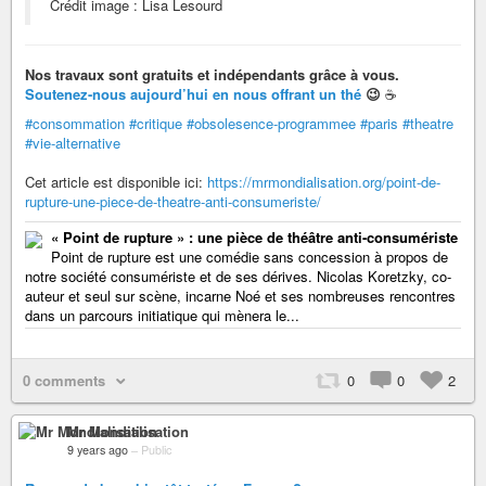
Crédit image : Lisa Lesourd
Nos travaux sont gratuits et indépendants grâce à vous.
Soutenez-nous aujourd’hui en nous offrant un thé
😉
☕
#consommation
#critique
#obsolesence-programmee
#paris
#theatre
#vie-alternative
Cet article est disponible ici:
https://mrmondialisation.org/point-de-
rupture-une-piece-de-theatre-anti-consumeriste/
« Point de rupture » : une pièce de théâtre anti-consumériste
Point de rupture est une comédie sans concession à propos de
notre société consumériste et de ses dérives. Nicolas Koretzky, co-
auteur et seul sur scène, incarne Noé et ses nombreuses rencontres
dans un parcours initiatique qui mènera le...
0 comments
0
0
2
Mr Mondialisation
9 years ago
–
Public