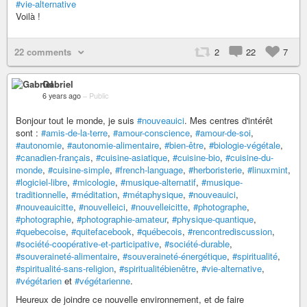
#vie-alternative
Voilà !
22 comments
2
22
7
Gabriel
6 years ago
–
Public
Bonjour tout le monde, je suis
#nouveauici
. Mes centres d'intérêt
sont :
#amis-de-la-terre
,
#amour-conscience
,
#amour-de-soi
,
#autonomie
,
#autonomie-alimentaire
,
#bien-être
,
#biologie-végétale
,
#canadien-français
,
#cuisine-asiatique
,
#cuisine-bio
,
#cuisine-du-
monde
,
#cuisine-simple
,
#french-language
,
#herboristerie
,
#linuxmint
,
#logiciel-libre
,
#micologie
,
#musique-alternatif
,
#musique-
traditionnelle
,
#méditation
,
#métaphysique
,
#nouveauici
,
#nouveauicitte
,
#nouvelleici
,
#nouvelleicitte
,
#photographe
,
#photographie
,
#photographie-amateur
,
#physique-quantique
,
#quebecoise
,
#quitefacebook
,
#québecois
,
#rencontrediscussion
,
#société-coopérative-et-participative
,
#société-durable
,
#souveraineté-alimentaire
,
#souveraineté-énergétique
,
#spiritualité
,
#spiritualité-sans-religion
,
#spiritualitébienêtre
,
#vie-alternative
,
#végétarien
et
#végétarienne
.
Heureux de joindre ce nouvelle environnement, et de faire