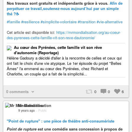
Nos travaux sont gratuits et indépendants grâce à vous.
Afin de
perpétuer ce travail,
soutenez-nous aujourd’hui par un simple
thé ?
☕
#famille
#resilience
#simplicite-volontaire
#transition
#vie-alternative
Cet article est disponible ici:
https://mrmondialisation.org/au-coeur-
des-pyrenees-cette-famille-vit-son-reve-dautonomie/
Au cœur des Pyrénées, cette famille vit son rêve
d'autonomie (Reportage)
Hélène Gadoury a décidé d'aller à la rencontre de celles et ceux qui
ont fait le choix d'une vie atypique. Le 1er épisode du projet "Belles
Âmes" l'a emmené au cœur des Pyrénées, chez Richard et
Charlotte, un couple qui a fait de la simplicité...
0 comments
0
0
6
Mr Mondialisation
9 years ago
–
Public
"Point de rupture" : une pièce de théâtre anti-consumériste
Point de rupture
est une comédie sans concession à propos de