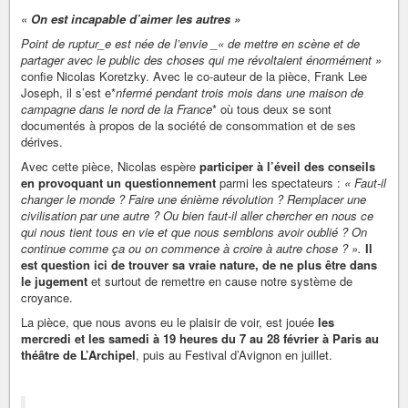
«
On est incapable d’aimer les autres »
Point de ruptur_e est née de l’envie _« de mettre en scène et de
partager avec le public des choses qui me révoltaient énormément »
confie Nicolas Koretzky. Avec le co-auteur de la pièce, Frank Lee
Joseph, il s’est e*
nfermé pendant trois mois dans une maison de
campagne dans le nord de la France
* où tous deux se sont
documentés à propos de la société de consommation et de ses
dérives.
Avec cette pièce, Nicolas espère
participer à l’éveil des conseils
en provoquant un questionnement
parmi les spectateurs :
« Faut-il
changer le monde ? Faire une énième révolution ? Remplacer une
civilisation par une autre ? Ou bien faut-il aller chercher en nous ce
qui nous tient tous en vie et que nous semblons avoir oublié ? On
continue comme ça ou on commence à croire à autre chose ? ».
Il
est question ici de trouver sa vraie nature, de ne plus être dans
le jugement
et surtout de remettre en cause notre système de
croyance.
La pièce, que nous avons eu le plaisir de voir, est jouée
les
mercredi et les samedi à 19 heures du 7 au 28 février à Paris au
théâtre de L’Archipel
, puis au Festival d’Avignon en juillet.