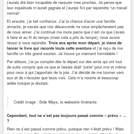
j’aurais été bien incapable de rassurer mes proches. Je pense que
leur inquiétude m’aurait gagnée et j’aurais fini par reprendre “un travail
normal”.
Et ensuite, j’ai fait confiance. J’ai la chance d’avoir une famille
aimante, je savais que nos désaccords ne nous empêcheraient pas
de nous aimer. J’ai continué ma route parce que c’est ce que j’avais
à faire et au fil du temps (mais cela a pris du temps), nous avons
réussi à nous rejoindre.
Trois ans après mon départ, je viens de
lancer le livre qui raconte toute cette aventure
et j’ai reçu de ma
famille un très grand soutien. Je trouve ça vraiment formidable !
Par ailleurs, j’ai pu compter dès le départ sur des amis qui ont tout
de suite compris que ce que je faisais était “juste” pour moi et même
pour ceux à qui j’apportais de la joie. J’ai décidé de me tourner vers
eux et de n’écouter que leurs voix. Cela m’a nourrie et beaucoup
aidée lorsque je doutais.
Crédit image : Side Ways, la websérie itinérante
Cependant, tout ne s’est pas toujours passé comme « prévu » …
?
Rien ne s’est passé comme prévu, puisque rien n’était prévu ! Mais