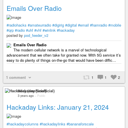
Emails Over Radio
#radiohacks
#amateurradio
#digirig
#digital
#email
#hamradio
#mobile
#qrp
#radio
#uhf
#vhf
#winlink
#hackaday
posted by
pod_feeder_v2
Emails Over Radio
The modern cellular network is a marvel of technological
advancement that we often take for granted now. With 5G service it’s
easy to do plenty of things on-the-go that would have been diffic…
1 comment
1
1
2
Hackaday (unofficial)
3 years ago
–
Public
Hackaday Links: January 21, 2024
#hackadaycolumns
#hackadaylinks
#bananaforscale