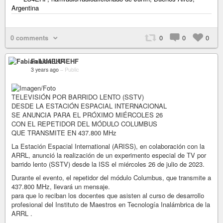
Argentina
0 comments
0
0
0
Fabián LU4EHF
3 years ago
–
Public
TELEVISIÓN POR BARRIDO LENTO (SSTV)
DESDE LA ESTACIÓN ESPACIAL INTERNACIONAL
SE ANUNCIA PARA EL PRÓXIMO MIÉRCOLES 26
CON EL REPETIDOR DEL MÓDULO COLUMBUS
QUE TRANSMITE EN 437.800 MHz
La Estación Espacial International (ARISS), en colaboración con la
ARRL, anunció la realización de un experimento especial de TV por
barrido lento (SSTV) desde la ISS el miércoles 26 de julio de 2023.
Durante el evento, el repetidor del módulo Columbus, que transmite a
437.800 MHz, llevará un mensaje.
para que lo reciban los docentes que asisten al curso de desarrollo
profesional del Instituto de Maestros en Tecnología Inalámbrica de la
ARRL .