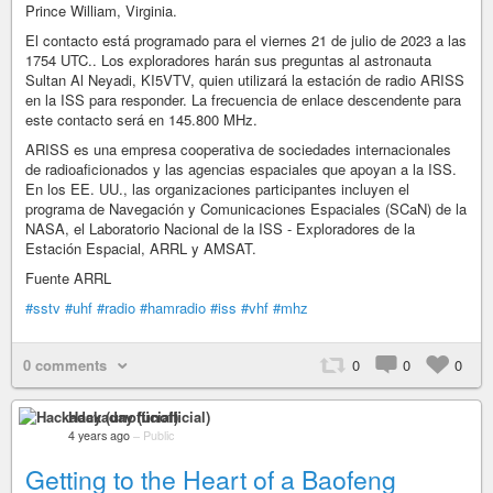
Prince William, Virginia.
El contacto está programado para el viernes 21 de julio de 2023 a las
1754 UTC.. Los exploradores harán sus preguntas al astronauta
Sultan Al Neyadi, KI5VTV, quien utilizará la estación de radio ARISS
en la ISS para responder. La frecuencia de enlace descendente para
este contacto será en 145.800 MHz.
ARISS es una empresa cooperativa de sociedades internacionales
de radioaficionados y las agencias espaciales que apoyan a la ISS.
En los EE. UU., las organizaciones participantes incluyen el
programa de Navegación y Comunicaciones Espaciales (SCaN) de la
NASA, el Laboratorio Nacional de la ISS - Exploradores de la
Estación Espacial, ARRL y AMSAT.
Fuente ARRL
#sstv
#uhf
#radio
#hamradio
#iss
#vhf
#mhz
0 comments
0
0
0
Hackaday (unofficial)
4 years ago
–
Public
Getting to the Heart of a Baofeng