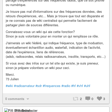
partage d'expériences sur des fréquences radios, que ce soit phonie
ou numérique.
Je trouve pas mal d'informations sur des fréquences données, des
retours d'expériences, etc... Mais je trouve que tout est disparate et
je ne connais pas de wiki centralisé qui permette facilement de
partager plein de sources différentes.
Connaissez-vous un wiki qui aie cette fonction?
Sinon je suis volontaire pour en monter un qui remplisse ce rôle.
J'aimerais un wiki fédéré, qui indique fréquence, type de moduation,
éventuellement échantillon audio, waterfall, indication de l'activité,
date de l'expérience, liens de références.
(adsb, radiosondes, relais radiosamateurs, insolite, transports, etc...)
Si vous avez des infos sur un tel site qui existe, je suis preneur,
sinon je prépare volontiers un wiki pour ceci.
Merci.
73 Julien
#wiki
#radioamateur
#sdr
#frequences
#radio
#hf
#vhf
#uhf
0 comments
2
0
3
Fifi Brindacier