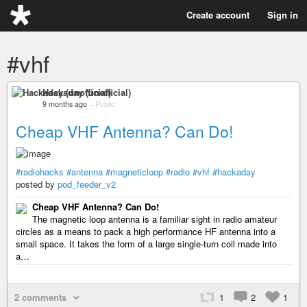
Create account
Sign in
#vhf
Hackaday (unofficial)
9 months ago
–
Public
Cheap VHF Antenna? Can Do!
#radiohacks
#antenna
#magneticloop
#radio
#vhf
#hackaday
posted by
pod_feeder_v2
Cheap VHF Antenna? Can Do!
The magnetic loop antenna is a familiar sight in radio amateur
circles as a means to pack a high performance HF antenna into a
small space. It takes the form of a large single-turn coil made into
a…
2 comments
1
2
1