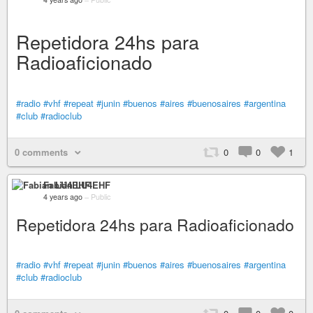
Repetidora 24hs para
Radioaficionado
#radio
#vhf
#repeat
#junin
#buenos
#aires
#buenosaires
#argentina
#club
#radioclub
0 comments
0
0
1
Fabián LU4EHF
4 years ago
–
Public
Repetidora 24hs para Radioaficionado
#radio
#vhf
#repeat
#junin
#buenos
#aires
#buenosaires
#argentina
#club
#radioclub