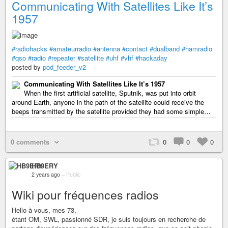
Communicating With Satellites Like It’s
1957
#radiohacks
#amateurradio
#antenna
#contact
#dualband
#hamradio
#qso
#radio
#repeater
#satellite
#uhf
#vhf
#hackaday
posted by
pod_feeder_v2
Communicating With Satellites Like It’s 1957
When the first artificial satellite, Sputnik, was put into orbit
around Earth, anyone in the path of the satellite could receive the
beeps transmitted by the satellite provided they had some simple…
0 comments
0
0
0
HB9ERY
2 years ago
–
Public
Wiki pour fréquences radios
Hello à vous, mes 73,
étant OM, SWL, passionné SDR, je suis toujours en recherche de