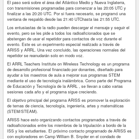
El paso será sobre el área del Atlántico Medio y Nueva Inglaterra,
con transmisiones programadas para comenzar a las 20:05 UTC y
finalizar a las 20:20 UTC. Por si fuera necesario, se programó una
ventana de respaldo desde las 21:40 UTChasta las 21:55 UTC.
Los entusiastas de la radio pueden descargar el mensaje y seguir el
evento, pero se les pide a todos los radioaficionados que se
abstengan de usar el repetidor para contactos de voz durante el
evento. Este es un experimento especial realizado a través de
ARISS y ARRL. Una vez concluido, las operaciones normales del
repetidor se reanudarán solo en modo voz.
El ARRL Teachers Institute on Wireless Technology es un programa
de desarrollo profesional financiado por donantes, diseñado para
ayudar a los maestros de aula a mejorar sus programas STEM
mediante el uso de tecnología inalámbrica. Como parte del Programa
de Educación y Tecnología de la ARRL , se llevan a cabo varias
sesiones cada año y el programa sigue creciendo.
El objetivo principal del programa ARISS es promover la exploración
de temas de ciencia, tecnología, ingeniería, artes y matemáticas
(STEM/STEAM).
ARISS hace esto organizando contactos programados a través de
radioaficionados entre los miembros de la tripulación a bordo de la
ISS y los estudiantes. El próximo contacto programado de ARISS es
con exploradores en Camp William B. Snyder en el condado de