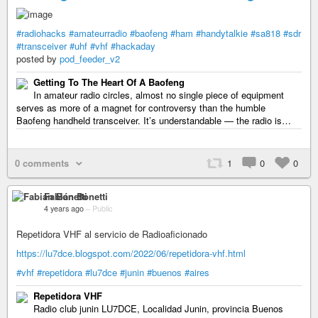
#radiohacks
#amateurradio
#baofeng
#ham
#handytalkie
#sa818
#sdr
#transceiver
#uhf
#vhf
#hackaday
posted by
pod_feeder_v2
Getting To The Heart Of A Baofeng
In amateur radio circles, almost no single piece of equipment
serves as more of a magnet for controversy than the humble
Baofeng handheld transceiver. It’s understandable — the radio is…
0 comments
1
0
0
Fabián Bonetti
4 years ago
–
Public
Repetidora VHF al servicio de Radioaficionado
https://lu7dce.blogspot.com/2022/06/repetidora-vhf.html
#vhf
#repetidora
#lu7dce
#junin
#buenos
#aires
Repetidora VHF
Radio club junin LU7DCE, Localidad Junin, provincia Buenos