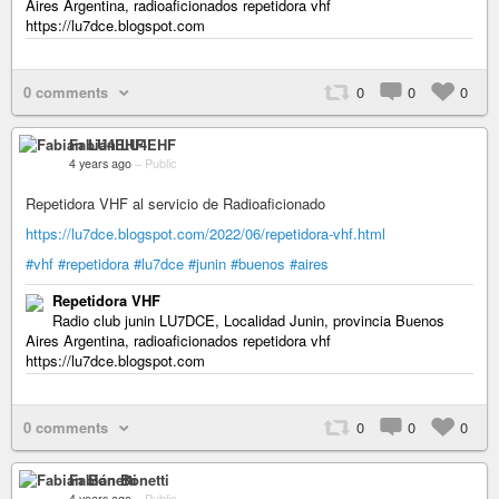
Aires Argentina, radioaficionados repetidora vhf
https://lu7dce.blogspot.com
0 comments
0
0
0
Fabián LU4EHF
4 years ago
–
Public
Repetidora VHF al servicio de Radioaficionado
https://lu7dce.blogspot.com/2022/06/repetidora-vhf.html
#vhf
#repetidora
#lu7dce
#junin
#buenos
#aires
Repetidora VHF
Radio club junin LU7DCE, Localidad Junin, provincia Buenos
Aires Argentina, radioaficionados repetidora vhf
https://lu7dce.blogspot.com
0 comments
0
0
0
Fabián Bonetti
4 years ago
–
Public