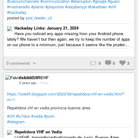
#calciumchannels
#communication
#ebenupton
#google
#guam
#marineradio
#plants
#playstore
#raspberrypi
#takedown
#vhf
#hackaday
posted by
pod_feeder_v2
Hackaday Links: January 21, 2024
Have you noticed any apps missing from your Android phone
lately? We haven’t but then again, we try to keep the number of apps
on our phone to a minimum, just because it seems like the pruden…
0 comments
0
0
3
Fabián LU4EHF
3 years ago
–
Public
https://lu4ehf.blogspot.com/2023/09/repetidora-vhf-en-vedia.html?
m=1
Repetidora vhf en vedia provincia buenos aires
#vhf
#lu7dce
#vedia
#junin
#telegram
Repetidora VHF en Vedia
LU4EHF, hamradio/radioaficionado de Junín, Buenos Aires,