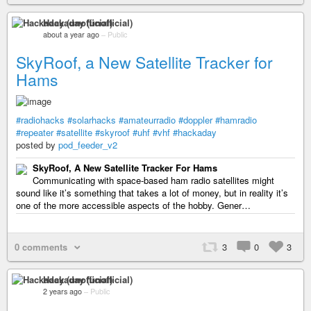
Hackaday (unofficial)
about a year ago
–
Public
SkyRoof, a New Satellite Tracker for
Hams
#radiohacks
#solarhacks
#amateurradio
#doppler
#hamradio
#repeater
#satellite
#skyroof
#uhf
#vhf
#hackaday
posted by
pod_feeder_v2
SkyRoof, A New Satellite Tracker For Hams
Communicating with space-based ham radio satellites might
sound like it’s something that takes a lot of money, but in reality it’s
one of the more accessible aspects of the hobby. Gener…
0 comments
3
0
3
Hackaday (unofficial)
2 years ago
–
Public