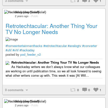
3 comments
3
3
1
Hackaday (unofficial)
2 years ago
–
Public
Retrotechtacular: Another Thing Your
TV No Longer Needs
#homeentertainmenthacks
#retrotechtacular
#analogtv
#converter
#uhf
#vhf
#hackaday
posted by
pod_feeder_v2
Retrotechtacular: Another Thing Your TV No Longer Needs
As Hackaday writers we don’t always know what our colleagues
are working on until publication time, so we all look forward to seeing
what other writers come up with. This week it was [Al Will…
0 comments
0
0
1
Hackaday (unofficial)
2 years ago
–
Public