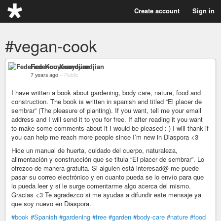
Create account
Sign in
#vegan-cook
Federico Kouyoumdjian
7 years ago
–
Public
I have written a book about gardening, body care, nature, food and
construction. The book is written in spanish and titled “El placer de
sembrar” (The pleasure of planting). If you want, tell me your email
address and I will send it to you for free. If after reading it you want
to make some comments about it I would be pleased :-) I will thank if
you can help me reach more people since I’m new in Diaspora <3
Hice un manual de huerta, cuidado del cuerpo, naturaleza,
alimentación y construcción que se titula “El placer de sembrar”. Lo
ofrezco de manera gratuita. Si alguien está interesad@ me puede
pasar su correo electrónico y en cuanto pueda se lo envío para que
lo pueda leer y si le surge comentarme algo acerca del mismo.
Gracias <3 Te agradezco si me ayudas a difundir este mensaje ya
que soy nuevo en Diaspora.
#book
#Spanish
#gardening
#free
#garden
#body-care
#nature
#food