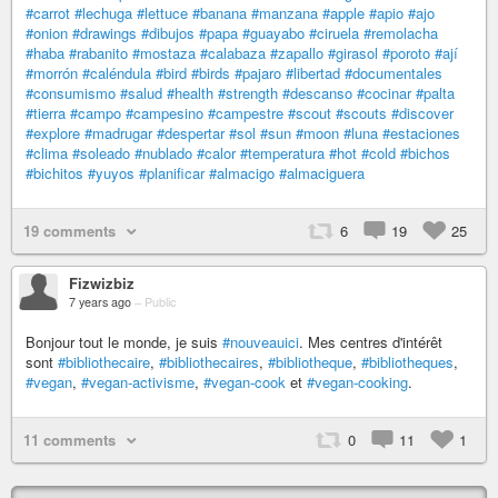
#carrot
#lechuga
#lettuce
#banana
#manzana
#apple
#apio
#ajo
#onion
#drawings
#dibujos
#papa
#guayabo
#ciruela
#remolacha
#haba
#rabanito
#mostaza
#calabaza
#zapallo
#girasol
#poroto
#ají
#morrón
#caléndula
#bird
#birds
#pajaro
#libertad
#documentales
#consumismo
#salud
#health
#strength
#descanso
#cocinar
#palta
#tierra
#campo
#campesino
#campestre
#scout
#scouts
#discover
#explore
#madrugar
#despertar
#sol
#sun
#moon
#luna
#estaciones
#clima
#soleado
#nublado
#calor
#temperatura
#hot
#cold
#bichos
#bichitos
#yuyos
#planificar
#almacigo
#almaciguera
19 comments
6
19
25
Fizwizbiz
7 years ago
–
Public
Bonjour tout le monde, je suis
#nouveauici
. Mes centres d'intérêt
sont
#bibliothecaire
,
#bibliothecaires
,
#bibliotheque
,
#bibliotheques
,
#vegan
,
#vegan-activisme
,
#vegan-cook
et
#vegan-cooking
.
11 comments
0
11
1