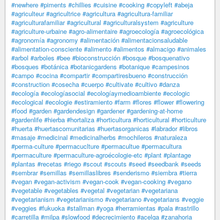
#newhere
#piments
#chillies
#cuisine
#cooking
#copyleft
#abeja
#agriculteur
#agricultrice
#agricultura
#agricultura-familiar
#agriculturafamiliar
#agricultural
#agriculturalsystem
#agriculture
#agriculture-urbaine
#agro-alimentaire
#agroecología
#agroecológica
#agronomía
#agronomy
#alimentación
#alimentacionsaludable
#alimentation-consciente
#alimento
#alimentos
#almacigo
#animales
#arbol
#arboles
#bee
#bioconstrucción
#bosque
#bosquenativo
#bosques
#botánica
#botanicgardens
#botanique
#campesinos
#campo
#cocina
#compartir
#compartiresbueno
#construcción
#construction
#cosecha
#cuerpo
#cultivate
#cultivo
#danza
#ecología
#ecologíasocial
#ecologíaymedioambiente
#ecologic
#ecological
#ecologie
#estiramiento
#farm
#flores
#flower
#flowering
#food
#garden
#gardendesign
#gardener
#gardening-at-home
#gardenlife
#hierba
#hortaliza
#horticultura
#horticultural
#horticulture
#huerta
#huertascomunitarias
#huertasorganicas
#labrador
#libros
#masaje
#medicinal
#medicinalherbs
#mochileros
#naturaleza
#perma-culture
#permacuclture
#permacultue
#permacultura
#permaculture
#permaculture-agroécologie-etc
#plant
#plantage
#plantas
#recetas
#riego
#scout
#scouts
#seed
#seedbank
#seeds
#sembrar
#semillas
#semillaslibres
#senderismo
#siembra
#tierra
#vegan
#vegan-activism
#vegan-cook
#vegan-cooking
#vegano
#vegetable
#vegetables
#vegetal
#vegetarian
#vegetariana
#vegetarianism
#vegetarianismo
#vegetariano
#vegetarians
#veggie
#veggies
#fukuoka
#stallman
#yoga
#herramientas
#pala
#rastrillo
#carretilla
#milpa
#slowfood
#decrecimiento
#acelga
#zanahoria