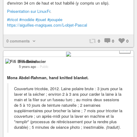
d'environ 34 cm de haut et tout habillé (y compris un slip).
Présentation sur LinuxFr
.
#tricot
#modèle
#jouet
#poupée
https://aiguilles-magiques.com/L-objet-Pascal
0 comments
0
0
0
+ 1
Fifi Brindacier
5 years ago
–
Public
Mona Abdel-Rahman, hand knitted blanket.
Couverture tricotée, 2012. Laine polaire brute : 3 jours pour la
laver et la sécher ; environ 2 à 3 ans pour carder la laine à la
main et la filer sur un fuseau turc ; au moins deux sessions
de 5 à 10 jours de teinture naturelle ; 2 semaines
supplémentaires pour brocher la laine ; 7 mois pour tricoter la
couverture ; un après-midi pour la laver en machine et la
"remplir" (processus de rétrécissement pour la rendre plus
durable) ; 5 minutes de séance photo ; inestimable.
(traduit)
.