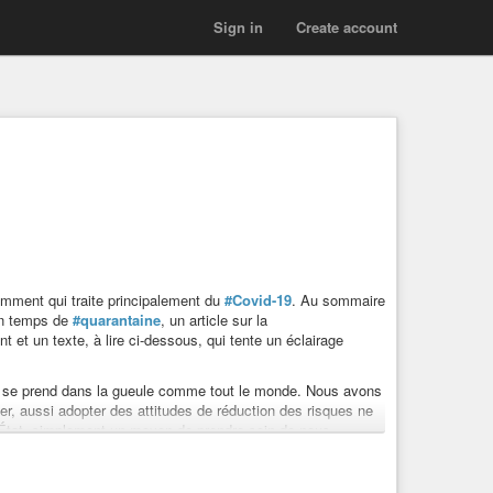
Sign in
Create account
mment qui traite principalement du
#Covid-19
. Au sommaire
n temps de
#quarantaine
, un article sur la
et un texte, à lire ci-dessous, qui tente un éclairage
n se prend dans la gueule comme tout le monde. Nous avons
r, aussi adopter des attitudes de réduction des risques ne
’État, simplement un moyen de prendre soin de nous.
nifie pas cesser toute lecture critique des mesures
nte de profiter de cette occasion pour réaffirmer sa