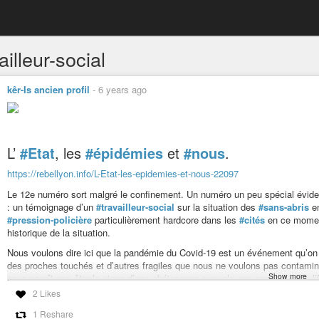
ailleur-social
kêr-Is ancien profil
-
6 years ago
L’
#Etat
, les
#épidémies
et
#nous
.
https://rebellyon.info/L-Etat-les-epidemies-et-nous-22097
Le 12e numéro sort malgré le confinement. Un numéro un peu spécial évide
: un témoignage d’un
#travailleur-social
sur la situation des
#sans-abris
e
#pression-policière
particulièrement hardcore dans les
#cités
en ce moment 
historique de la situation.
Nous voulons dire ici que la pandémie du Covid-19 est un événement qu’o
des proches touchés et d’autres fragiles que nous ne voulons pas contamine
Show more
nous paraît pas être le signe d’une obéissance aveugle aux consignes de l
Nous voulons dire aussi que reconnaître les risques liés à l’épidémie ne sig
2 Likes
imposées par l’État, nous souhaitons ici nous pencher sur la façon dont il te
1 Reshare
puissance et reconquérir l’adhésion des citoyens.