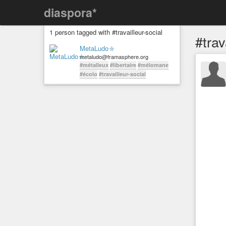
diaspora*
1 person tagged with #travailleur-social
#trav
MetaLudo⛤
metaludo@framasphere.org
#métalleux
#libertaire
#mélomane
#écolo
#travailleur-social