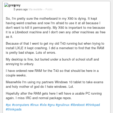
grey
5 years ago
Via mobile
–
Public
So, I'm pretty sure the motherboard in my X60 is dying. It kept
having weird crashes and now I'm afraid to use it at all because I
don't want to kill it permanently. My X60 is important to me because
it is a Libreboot machine and I don't own any other machines as free
as it.
Because of that I went to get my old T43 running but when trying to
install LXLE it kept crashing. I did a memetest to find that the RAM
is pretty bad shape. Lots of errors.
My desktop is fine, but buried under a bunch of school stuff and
annoying to unbury.
I have ordered new RAM for the T43 so that should be here in a
couple weeks.
Meanwhile I'm using my partners Windows 10 tablet to take exams
and holy mother of god do I hate windows. Lol.
Hopefully after the RAM gets here I will have a usable PC running
again. I miss IRC and normal package repos.
#pc
#computers
#linux
#lxle
#gnu
#gnulinux
#libreboot
#thinkpad
#thinkpads