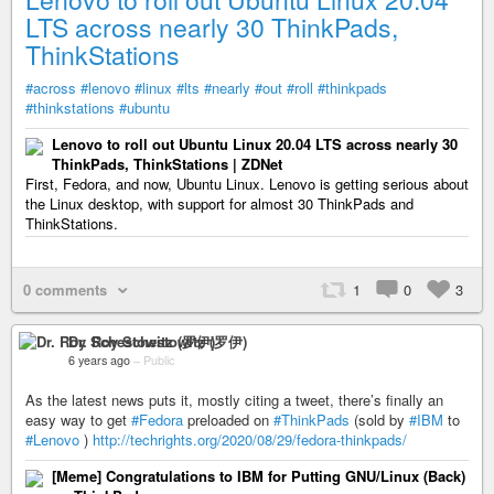
LTS across nearly 30 ThinkPads,
ThinkStations
#across
#lenovo
#linux
#lts
#nearly
#out
#roll
#thinkpads
#thinkstations
#ubuntu
Lenovo to roll out Ubuntu Linux 20.04 LTS across nearly 30
ThinkPads, ThinkStations | ZDNet
First, Fedora, and now, Ubuntu Linux. Lenovo is getting serious about
the Linux desktop, with support for almost 30 ThinkPads and
ThinkStations.
0 comments
1
0
3
Dr. Roy Schestowitz (罗伊)
6 years ago
–
Public
As the latest news puts it, mostly citing a tweet, there’s finally an
easy way to get
#Fedora
preloaded on
#ThinkPads
(sold by
#IBM
to
#Lenovo
)
http://techrights.org/2020/08/29/fedora-thinkpads/
[Meme] Congratulations to IBM for Putting GNU/Linux (Back)