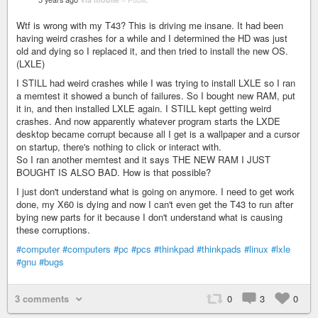
Wtf is wrong with my T43? This is driving me insane. It had been
having weird crashes for a while and I determined the HD was just
old and dying so I replaced it, and then tried to install the new OS.
(LXLE)
I STILL had weird crashes while I was trying to install LXLE so I ran
a memtest it showed a bunch of failures. So I bought new RAM, put
it in, and then installed LXLE again. I STILL kept getting weird
crashes. And now apparently whatever program starts the LXDE
desktop became corrupt because all I get is a wallpaper and a cursor
on startup, there's nothing to click or interact with.
So I ran another memtest and it says THE NEW RAM I JUST
BOUGHT IS ALSO BAD. How is that possible?
I just don't understand what is going on anymore. I need to get work
done, my X60 is dying and now I can't even get the T43 to run after
bying new parts for it because I don't understand what is causing
these corruptions.
#computer
#computers
#pc
#pcs
#thinkpad
#thinkpads
#linux
#lxle
#gnu
#bugs
3 comments
0
3
0