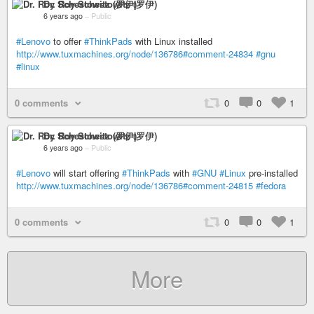
Dr. Roy Schestowitz (罗伊)
6 years ago
–
Public
#Lenovo
to offer
#ThinkPads
with Linux installed
http://www.tuxmachines.org/node/136786#comment-24834
#gnu
#linux
0 comments
0
0
1
Dr. Roy Schestowitz (罗伊)
6 years ago
–
Public
#Lenovo
will start offering
#ThinkPads
with
#GNU
#Linux
pre-installed
http://www.tuxmachines.org/node/136786#comment-24815
#fedora
0 comments
0
0
1
More