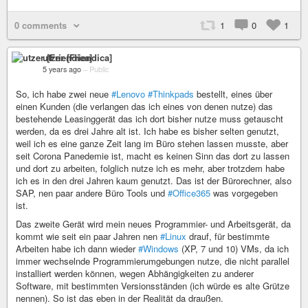
0 comments
1
0
1
utzer [Friendica]
5 years ago
–
Public
So, ich habe zwei neue
#Lenovo
#Thinkpads
bestellt, eines über
einen Kunden (die verlangen das ich eines von denen nutze) das
bestehende Leasinggerät das ich dort bisher nutze muss getauscht
werden, da es drei Jahre alt ist. Ich habe es bisher selten genutzt,
weil ich es eine ganze Zeit lang im Büro stehen lassen musste, aber
seit Corona Panedemie ist, macht es keinen Sinn das dort zu lassen
und dort zu arbeiten, folglich nutze ich es mehr, aber trotzdem habe
ich es in den drei Jahren kaum genutzt. Das ist der Bürorechner, also
SAP, nen paar andere Büro Tools und
#Office365
was vorgegeben
ist.
Das zweite Gerät wird mein neues Programmier- und Arbeitsgerät, da
kommt wie seit ein paar Jahren nen
#Linux
drauf, für bestimmte
Arbeiten habe ich dann wieder
#Windows
(XP, 7 und 10) VMs, da ich
immer wechselnde Programmierumgebungen nutze, die nicht parallel
installiert werden können, wegen Abhängigkeiten zu anderer
Software, mit bestimmten Versionsständen (ich würde es alte Grütze
nennen). So ist das eben in der Realität da draußen.