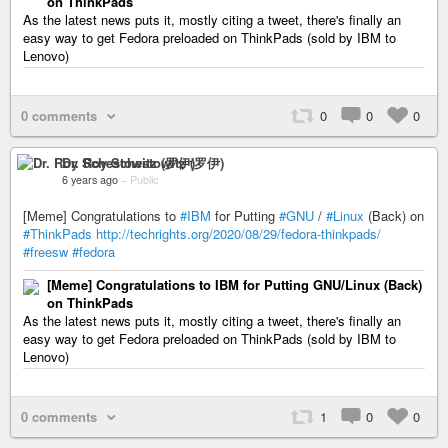
on ThinkPads
As the latest news puts it, mostly citing a tweet, there's finally an
easy way to get Fedora preloaded on ThinkPads (sold by IBM to
Lenovo)
0 comments
0
0
0
Dr. Roy Schestowitz (罗伊)
6 years ago
–
Public
[Meme] Congratulations to
#IBM
for Putting
#GNU
/
#Linux
(Back) on
#ThinkPads
http://techrights.org/2020/08/29/fedora-thinkpads/
#freesw
#fedora
[Meme] Congratulations to IBM for Putting GNU/Linux (Back)
on ThinkPads
As the latest news puts it, mostly citing a tweet, there's finally an
easy way to get Fedora preloaded on ThinkPads (sold by IBM to
Lenovo)
0 comments
1
0
0