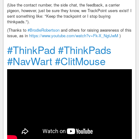
(Use the contact number, the side chat, the feedback, a carrier
pigeon, however, just be sure they know, we TrackPoint users exist! I
sent something like: "Keep the trackpoint or I stop buying
thinkpads.").
(Thanks to
#BrodieRobertson
and others for raising awareness of this
issue, as in
https://www.youtube.com/watch?v=Fk-X_NgtJwM
)
#ThinkPad
#ThinkPads
#NavWart
#ClitMouse