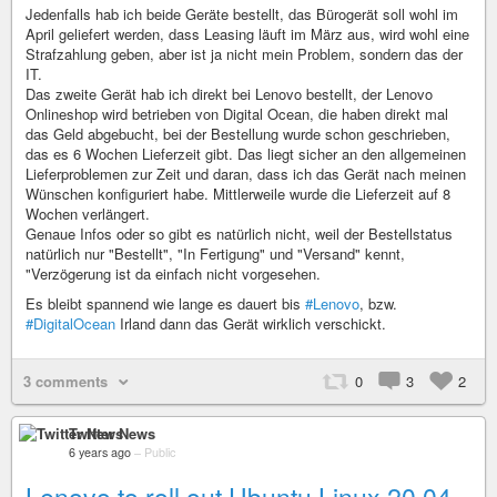
Jedenfalls hab ich beide Geräte bestellt, das Bürogerät soll wohl im
April geliefert werden, dass Leasing läuft im März aus, wird wohl eine
Strafzahlung geben, aber ist ja nicht mein Problem, sondern das der
IT.
Das zweite Gerät hab ich direkt bei Lenovo bestellt, der Lenovo
Onlineshop wird betrieben von Digital Ocean, die haben direkt mal
das Geld abgebucht, bei der Bestellung wurde schon geschrieben,
das es 6 Wochen Lieferzeit gibt. Das liegt sicher an den allgemeinen
Lieferproblemen zur Zeit und daran, dass ich das Gerät nach meinen
Wünschen konfiguriert habe. Mittlerweile wurde die Lieferzeit auf 8
Wochen verlängert.
Genaue Infos oder so gibt es natürlich nicht, weil der Bestellstatus
natürlich nur "Bestellt", "In Fertigung" und "Versand" kennt,
"Verzögerung ist da einfach nicht vorgesehen.
Es bleibt spannend wie lange es dauert bis
#Lenovo
, bzw.
#DigitalOcean
Irland dann das Gerät wirklich verschickt.
3 comments
0
3
2
Twitter News
6 years ago
–
Public
Lenovo to roll out Ubuntu Linux 20.04