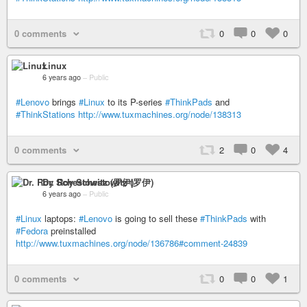
0 comments
0
0
0
Linux
6 years ago
–
Public
#Lenovo
brings
#Linux
to its P-series
#ThinkPads
and
#ThinkStations
http://www.tuxmachines.org/node/138313
0 comments
2
0
4
Dr. Roy Schestowitz (罗伊)
6 years ago
–
Public
#Linux
laptops:
#Lenovo
is going to sell these
#ThinkPads
with
#Fedora
preinstalled
http://www.tuxmachines.org/node/136786#comment-24839
0 comments
0
0
1