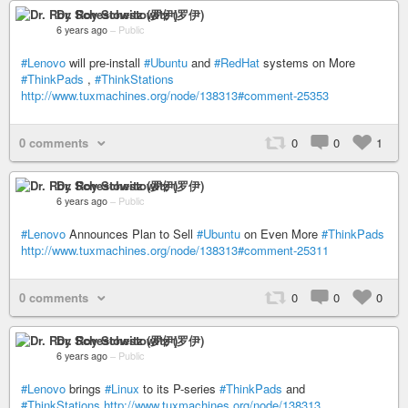
Dr. Roy Schestowitz (罗伊)
6 years ago
–
Public
#Lenovo
will pre-install
#Ubuntu
and
#RedHat
systems on More
#ThinkPads
,
#ThinkStations
http://www.tuxmachines.org/node/138313#comment-25353
0 comments
0
0
1
Dr. Roy Schestowitz (罗伊)
6 years ago
–
Public
#Lenovo
Announces Plan to Sell
#Ubuntu
on Even More
#ThinkPads
http://www.tuxmachines.org/node/138313#comment-25311
0 comments
0
0
0
Dr. Roy Schestowitz (罗伊)
6 years ago
–
Public
#Lenovo
brings
#Linux
to its P-series
#ThinkPads
and
#ThinkStations
http://www.tuxmachines.org/node/138313