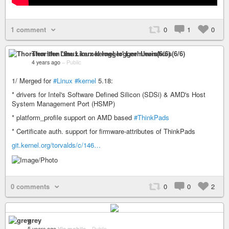
1 comment
0
1
0
Thorsten 'the Linux kernel logger' Leemhuis(6/6)
4 years ago
–
Public
1/ Merged for
#Linux
#kernel
5.18:
* drivers for Intel's Software Defined Silicon (SDSi) & AMD's Host
System Management Port (HSMP)
* platform_profile support on AMD based
#ThinkPads
* Certificate auth. support for firmware-attributes of ThinkPads
git.kernel.org/torvalds/c/146…
0 comments
0
0
2
grey
5 years ago
Via mobile
–
Public