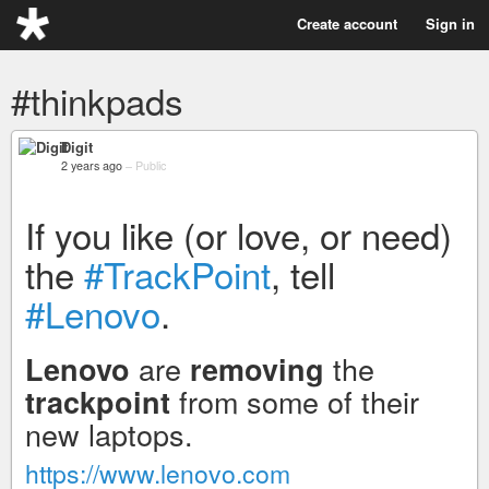
Create account
Sign in
#thinkpads
Digit
2 years ago
–
Public
If you like (or love, or need)
the
#TrackPoint
, tell
#Lenovo
.
are
the
Lenovo
removing
from some of their
trackpoint
new laptops.
https://www.lenovo.com